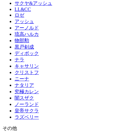
サクヤ&アッシュ
LL&CC
ロゼ
アッシュ
アーノルド
琉高ハルカ
物部勲
黒戸剣成
ディボック
ナラ
キャサリン
クリストフ
ニーナ
ナタリア
究極カレン
闇スザク
ノーランド
皇帝サクラ
ラズベリー
その他