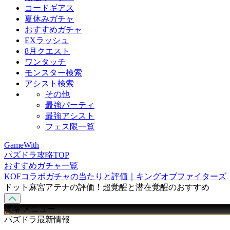
コードギアス
夏休みガチャ
おすすめガチャ
EXラッシュ
8月クエスト
ワンタッチ
モンスター検索
アシスト検索
その他
最強パーティ
最強アシスト
フェス限一覧
GameWith
パズドラ攻略TOP
おすすめガチャ一覧
KOFコラボガチャの当たりと評価｜キングオブファイターズ
ドット麻宮アテナの評価！超覚醒と潜在覚醒のおすすめ
攻略 メニュー
パズドラ最新情報