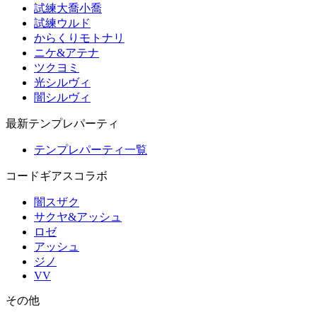
試練大喬小喬
試練ウルド
からくりモトナリ
ニケ&アテナ
ツクヨミ
光シルヴィ
闇シルヴィ
最新テンプレパーティ
テンプレパーティ一覧
コードギアスコラボ
闇スザク
サクヤ&アッシュ
ロゼ
アッシュ
ジノ
VV
その他