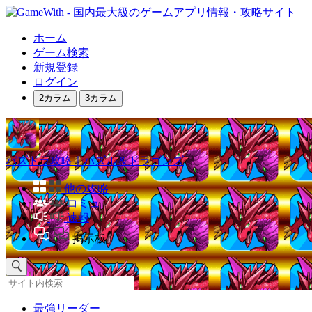
ホーム
ゲーム検索
新規登録
ログイン
2カラム
3カラム
パズドラ攻略｜パズル＆ドラゴンズ
他の攻略
コミュ
速報
掲示板
最強リーダー