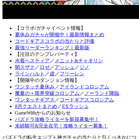
【コラボ/ガチャイベント情報】
夏休みガチャが開催中！最新情報まとめ
コードギアスコラボの当たりと評価
最強リーダーランキング｜最新版
【注目のテンプレパーティ】
水着ヘスティア
／
メニット&チャオリン
闇スザク
／
ロゼ
／
アッシュ
／
ジノ
ラインハルト
／
虚
／
フリーレン
【開催中のダンジョン情報】
ワンタッチ夏休み
／
アイランドコロシアム
魔夏の＋限界突破コロシアム
／
ノーランド降臨
ワンタッチギアス
／
コードギアスコロシアム
8月クエストまとめ
／
EXラッシュ
GameWithからのお知らせ
パズドラ攻略ライターを新規募集中！
未経験可&完全在宅！攻略ライター募集！
パズドラの転生エジプト神ガチャの当たりと引くべきかにつ