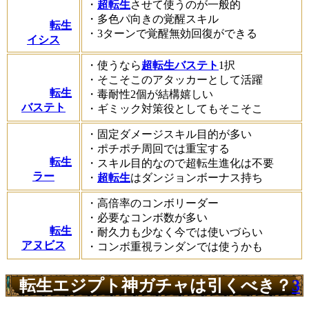
・
超転生
させて使うのが一般的
・多色パ向きの覚醒スキル
転生
・3ターンで覚醒無効回復ができる
イシス
・使うなら
超転生バステト
1択
・そこそこのアタッカーとして活躍
転生
・毒耐性2個が結構嬉しい
バステト
・ギミック対策役としてもそこそこ
・固定ダメージスキル目的が多い
・ポチポチ周回では重宝する
転生
・スキル目的なので超転生進化は不要
ラー
・
超転生
はダンジョンボーナス持ち
・高倍率のコンボリーダー
・必要なコンボ数が多い
転生
・耐久力も少なく今では使いづらい
アヌビス
・コンボ重視ランダンでは使うかも
転生エジプト神ガチャは引くべき？
3