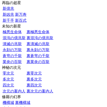
再臨の超星
新億兆
新凶兆
新万寿
新千手
新百式
未知の新星
極悪生命体
裏極悪生命体
混沌の億兆龍
裏混沌の億兆龍
潰滅の兆龍
裏潰滅の兆龍
永刻の万龍
裏永刻の万龍
蒼穹の千龍
裏蒼穹の千龍
業炎の百龍
裏業炎の百龍
神秘の次元
零次元
裏零次元
多次元
裏多次元
四次元
裏四次元
次元の案内人
裏次元の案内人
修羅の幻界
機構城
裏機構城