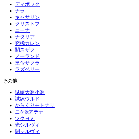
ディボック
ナラ
キャサリン
クリストフ
ニーナ
ナタリア
究極カレン
闇スザク
ノーランド
皇帝サクラ
ラズベリー
その他
試練大喬小喬
試練ウルド
からくりモトナリ
ニケ&アテナ
ツクヨミ
光シルヴィ
闇シルヴィ