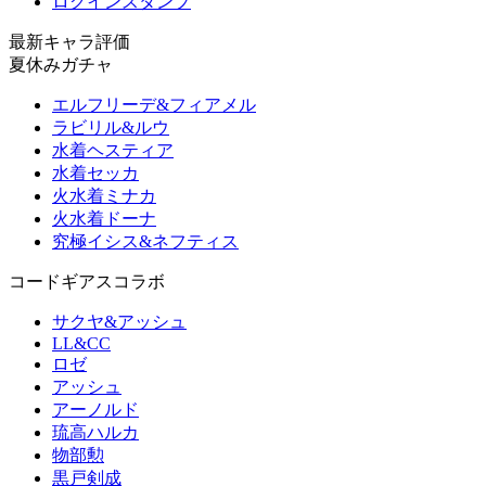
ログインスタンプ
最新キャラ評価
夏休みガチャ
エルフリーデ&フィアメル
ラビリル&ルウ
水着ヘスティア
水着セッカ
火水着ミナカ
火水着ドーナ
究極イシス&ネフティス
コードギアスコラボ
サクヤ&アッシュ
LL&CC
ロゼ
アッシュ
アーノルド
琉高ハルカ
物部勲
黒戸剣成