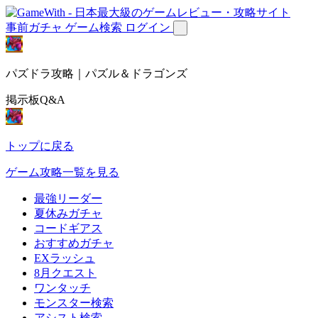
事前ガチャ
ゲーム検索
ログイン
パズドラ攻略｜パズル＆ドラゴンズ
掲示板Q&A
トップに戻る
ゲーム攻略一覧を見る
最強リーダー
夏休みガチャ
コードギアス
おすすめガチャ
EXラッシュ
8月クエスト
ワンタッチ
モンスター検索
アシスト検索