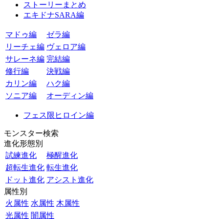
ストーリーまとめ
エキドナSARA編
マドゥ編
ゼラ編
リーチェ編
ヴェロア編
サレーネ編
完結編
修行編
決戦編
カリン編
ハク編
ソニア編
オーディン編
フェス限ヒロイン編
モンスター検索
進化形態別
試練進化
極醒進化
超転生進化
転生進化
ドット進化
アシスト進化
属性別
火属性
水属性
木属性
光属性
闇属性