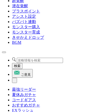
超覚醒
潜在覚醒
プラスポイント
アシスト設定
パズバト連動
モンスター購入
モンスター育成
きせかえドロップ
BGM
検索
ご意見
最強リーダー
夏休みガチャ
コードギアス
おすすめガチャ
EXラッシュ