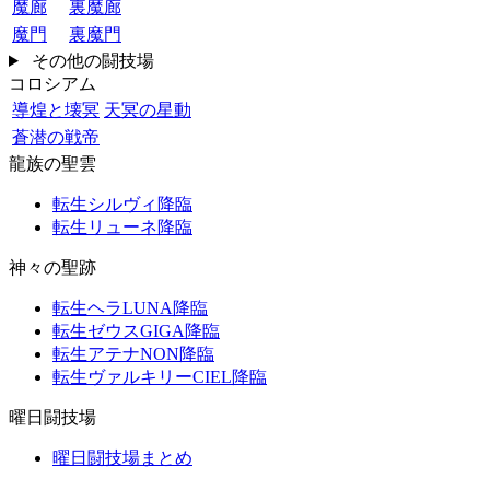
魔廊
裏魔廊
魔門
裏魔門
その他の闘技場
コロシアム
導煌と壊冥
天冥の星動
蒼潜の戦帝
龍族の聖雲
転生シルヴィ降臨
転生リューネ降臨
神々の聖跡
転生ヘラLUNA降臨
転生ゼウスGIGA降臨
転生アテナNON降臨
転生ヴァルキリーCIEL降臨
曜日闘技場
曜日闘技場まとめ