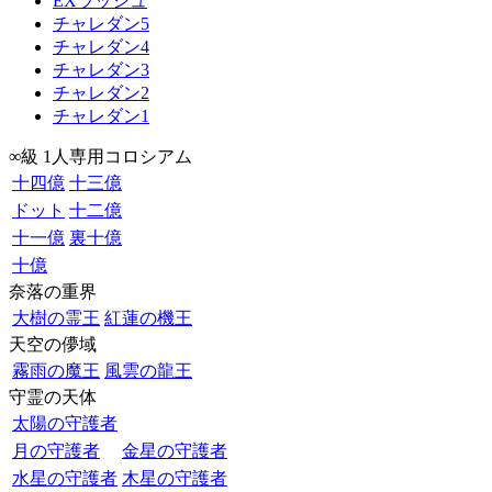
EXラッシュ
チャレダン5
チャレダン4
チャレダン3
チャレダン2
チャレダン1
∞級 1人専用コロシアム
十四億
十三億
ドット
十二億
十一億
裏十億
十億
奈落の重界
大樹の霊王
紅蓮の機王
天空の儚域
霧雨の魔王
風雲の龍王
守霊の天体
太陽の守護者
月の守護者
金星の守護者
水星の守護者
木星の守護者