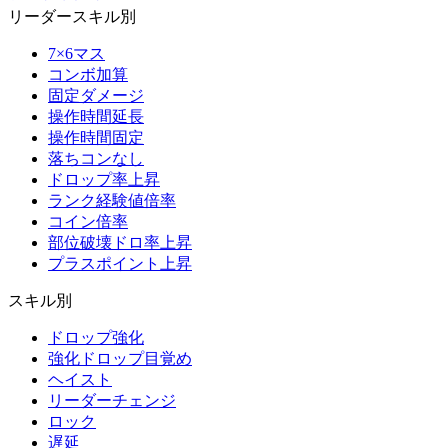
リーダースキル別
7×6マス
コンボ加算
固定ダメージ
操作時間延長
操作時間固定
落ちコンなし
ドロップ率上昇
ランク経験値倍率
コイン倍率
部位破壊ドロ率上昇
プラスポイント上昇
スキル別
ドロップ強化
強化ドロップ目覚め
ヘイスト
リーダーチェンジ
ロック
遅延