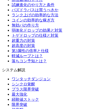
試練進化のやり方と条件
パズドラパスは買うべきか
ランク上げの効率的な方法
コインの効率的な稼ぎ方
無効パの作り方
弱体化ドロップの効果と対策
トゲドロップの仕様と対策
超重力の対策
超高度の対策
第3属性の倍率と仕様
軽減ループとは？
落ちコン予知とは？
システム解説
ワンタッチダンジョン
シンクロ覚醒
プラス限界突破
最大強化
経験値ストック
限界突破