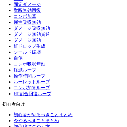
固定ダメージ
覚醒無効回復
コンボ加算
属性吸収無効
ダメージ吸収無効
ダメージ無効貫通
ダメージ無効
釘ドロップ生成
シールド破壊
自傷
コンボ吸収無効
軽減ループ
操作時間ループ
ルーレットループ
コンボ加算ループ
HP割合回復ループ
初心者向け
初心者がやるべきことまとめ
今やるべきことまとめ
部位破壊のやり方