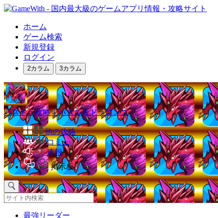
ホーム
ゲーム検索
新規登録
ログイン
2カラム
3カラム
パズドラ攻略｜パズル＆ドラゴンズ
他の攻略
コミュ
速報
掲示板
最強リーダー