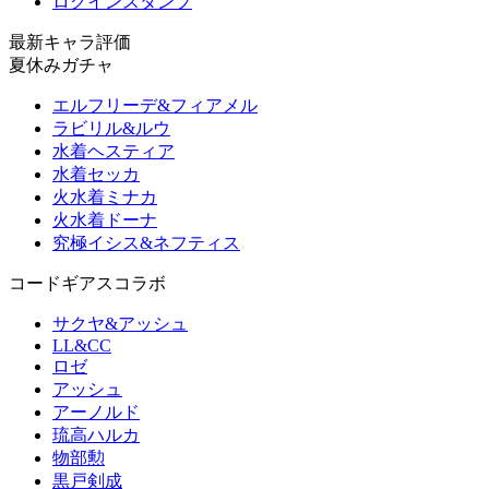
ログインスタンプ
最新キャラ評価
夏休みガチャ
エルフリーデ&フィアメル
ラビリル&ルウ
水着ヘスティア
水着セッカ
火水着ミナカ
火水着ドーナ
究極イシス&ネフティス
コードギアスコラボ
サクヤ&アッシュ
LL&CC
ロゼ
アッシュ
アーノルド
琉高ハルカ
物部勲
黒戸剣成