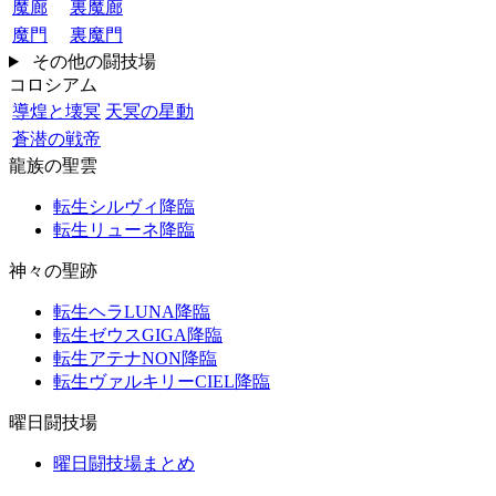
魔廊
裏魔廊
魔門
裏魔門
その他の闘技場
コロシアム
導煌と壊冥
天冥の星動
蒼潜の戦帝
龍族の聖雲
転生シルヴィ降臨
転生リューネ降臨
神々の聖跡
転生ヘラLUNA降臨
転生ゼウスGIGA降臨
転生アテナNON降臨
転生ヴァルキリーCIEL降臨
曜日闘技場
曜日闘技場まとめ