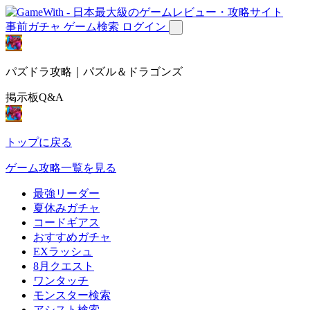
事前ガチャ
ゲーム検索
ログイン
パズドラ攻略｜パズル＆ドラゴンズ
掲示板Q&A
トップに戻る
ゲーム攻略一覧を見る
最強リーダー
夏休みガチャ
コードギアス
おすすめガチャ
EXラッシュ
8月クエスト
ワンタッチ
モンスター検索
アシスト検索