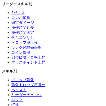
リーダースキル別
7×6マス
コンボ加算
固定ダメージ
操作時間延長
操作時間固定
落ちコンなし
ドロップ率上昇
ランク経験値倍率
コイン倍率
部位破壊ドロ率上昇
プラスポイント上昇
スキル別
ドロップ強化
強化ドロップ目覚め
ヘイスト
リーダーチェンジ
ロック
遅延