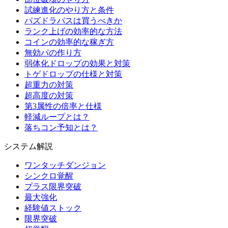
試練進化のやり方と条件
パズドラパスは買うべきか
ランク上げの効率的な方法
コインの効率的な稼ぎ方
無効パの作り方
弱体化ドロップの効果と対策
トゲドロップの仕様と対策
超重力の対策
超高度の対策
第3属性の倍率と仕様
軽減ループとは？
落ちコン予知とは？
システム解説
ワンタッチダンジョン
シンクロ覚醒
プラス限界突破
最大強化
経験値ストック
限界突破