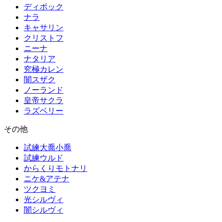
ディボック
ナラ
キャサリン
クリストフ
ニーナ
ナタリア
究極カレン
闇スザク
ノーランド
皇帝サクラ
ラズベリー
その他
試練大喬小喬
試練ウルド
からくりモトナリ
ニケ&アテナ
ツクヨミ
光シルヴィ
闇シルヴィ