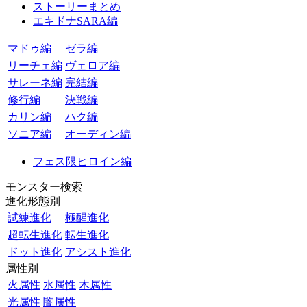
ストーリーまとめ
エキドナSARA編
マドゥ編
ゼラ編
リーチェ編
ヴェロア編
サレーネ編
完結編
修行編
決戦編
カリン編
ハク編
ソニア編
オーディン編
フェス限ヒロイン編
モンスター検索
進化形態別
試練進化
極醒進化
超転生進化
転生進化
ドット進化
アシスト進化
属性別
火属性
水属性
木属性
光属性
闇属性