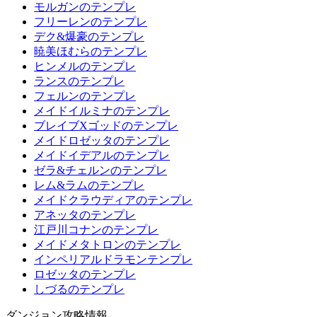
モルガンのテンプレ
フリーレンのテンプレ
デク&爆豪のテンプレ
暁美ほむらのテンプレ
ヒンメルのテンプレ
ランスのテンプレ
フェルンのテンプレ
メイドイルミナのテンプレ
ブレイブXゴッドのテンプレ
メイドロゼッタのテンプレ
メイドイデアルのテンプレ
ゼラ&チェルンのテンプレ
レム&ラムのテンプレ
メイドクラウディアのテンプレ
アネッタのテンプレ
江戸川コナンのテンプレ
メイドメタトロンのテンプレ
インペリアルドラモンテンプレ
ロゼッタのテンプレ
しづるのテンプレ
ダンジョン攻略情報