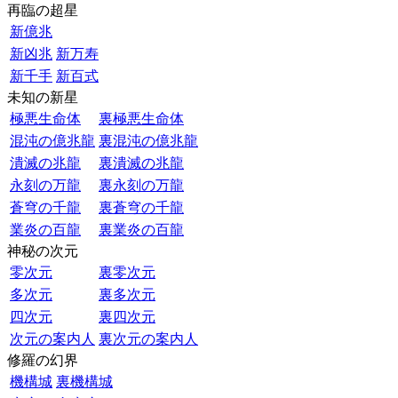
再臨の超星
新億兆
新凶兆
新万寿
新千手
新百式
未知の新星
極悪生命体
裏極悪生命体
混沌の億兆龍
裏混沌の億兆龍
潰滅の兆龍
裏潰滅の兆龍
永刻の万龍
裏永刻の万龍
蒼穹の千龍
裏蒼穹の千龍
業炎の百龍
裏業炎の百龍
神秘の次元
零次元
裏零次元
多次元
裏多次元
四次元
裏四次元
次元の案内人
裏次元の案内人
修羅の幻界
機構城
裏機構城