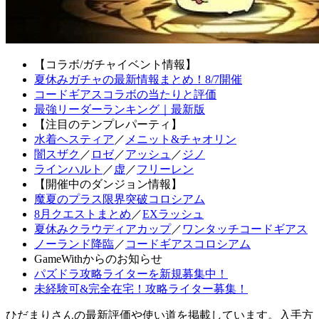
【コラボ/ガチャイベント情報】
夏休みガチャの最新情報まとめ！8/7開催
コードギアスコラボの当たりと評価
最強リーダーランキング｜最新版
【注目のテンプレパーティ】
水着ヘスティア
／
メニット&チャオリン
闇スザク
／
ロゼ
／
アッシュ
／
ジノ
ラインハルト
／
虚
／
フリーレン
【開催中のダンジョン情報】
魔夏のプラス限界突破コロシアム
8月クエストまとめ
／
EXラッシュ
夏休みクラウディアカップ
／
ワンタッチコードギアス
ノーランド降臨
／
コードギアスコロシアム
GameWithからのお知らせ
パズドラ攻略ライターを新規募集中！
未経験可&完全在宅！攻略ライター募集！
ひだまりさんの最新評価や使い道を掲載しています。入手方