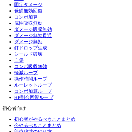
固定ダメージ
覚醒無効回復
コンボ加算
属性吸収無効
ダメージ吸収無効
ダメージ無効貫通
ダメージ無効
釘ドロップ生成
シールド破壊
自傷
コンボ吸収無効
軽減ループ
操作時間ループ
ルーレットループ
コンボ加算ループ
HP割合回復ループ
初心者向け
初心者がやるべきことまとめ
今やるべきことまとめ
部位破壊のやり方