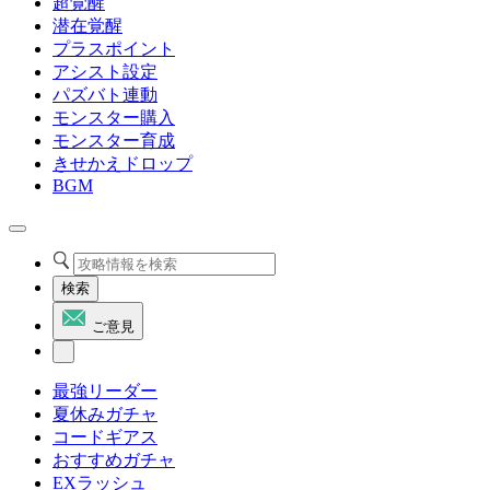
超覚醒
潜在覚醒
プラスポイント
アシスト設定
パズバト連動
モンスター購入
モンスター育成
きせかえドロップ
BGM
検索
ご意見
最強リーダー
夏休みガチャ
コードギアス
おすすめガチャ
EXラッシュ