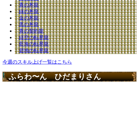
青の丼龍
緑の丼龍
金の丼龍
黒の丼龍
青の契約龍
緋空の転界龍
藍海の転界龍
碧地の転界龍
今週のスキル上げ一覧はこちら
ふらわ〜ん ひだまりさん