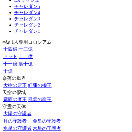
EXラッシュ
チャレダン5
チャレダン4
チャレダン3
チャレダン2
チャレダン1
∞級 1人専用コロシアム
十四億
十三億
ドット
十二億
十一億
裏十億
十億
奈落の重界
大樹の霊王
紅蓮の機王
天空の儚域
霧雨の魔王
風雲の龍王
守霊の天体
太陽の守護者
月の守護者
金星の守護者
水星の守護者
木星の守護者