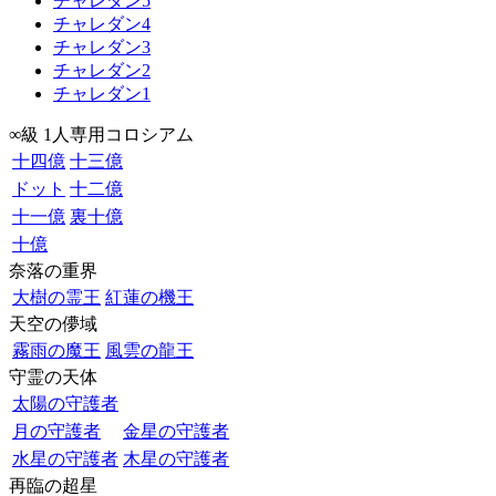
チャレダン5
チャレダン4
チャレダン3
チャレダン2
チャレダン1
∞級 1人専用コロシアム
十四億
十三億
ドット
十二億
十一億
裏十億
十億
奈落の重界
大樹の霊王
紅蓮の機王
天空の儚域
霧雨の魔王
風雲の龍王
守霊の天体
太陽の守護者
月の守護者
金星の守護者
水星の守護者
木星の守護者
再臨の超星