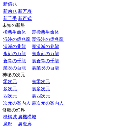
新億兆
新凶兆
新万寿
新千手
新百式
未知の新星
極悪生命体
裏極悪生命体
混沌の億兆龍
裏混沌の億兆龍
潰滅の兆龍
裏潰滅の兆龍
永刻の万龍
裏永刻の万龍
蒼穹の千龍
裏蒼穹の千龍
業炎の百龍
裏業炎の百龍
神秘の次元
零次元
裏零次元
多次元
裏多次元
四次元
裏四次元
次元の案内人
裏次元の案内人
修羅の幻界
機構城
裏機構城
魔廊
裏魔廊