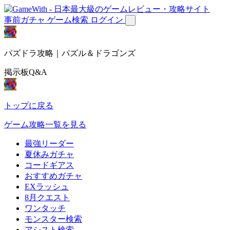
事前ガチャ
ゲーム検索
ログイン
パズドラ攻略｜パズル＆ドラゴンズ
掲示板Q&A
トップに戻る
ゲーム攻略一覧を見る
最強リーダー
夏休みガチャ
コードギアス
おすすめガチャ
EXラッシュ
8月クエスト
ワンタッチ
モンスター検索
アシスト検索