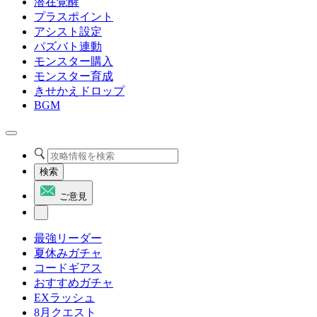
潜在覚醒
プラスポイント
アシスト設定
パズバト連動
モンスター購入
モンスター育成
きせかえドロップ
BGM
検索
ご意見
最強リーダー
夏休みガチャ
コードギアス
おすすめガチャ
EXラッシュ
8月クエスト