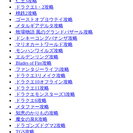
仁王3攻略
ドラクエ1・2攻略
桃鉄2攻略
ゴーストオブヨウテイ攻略
メタルギアデルタ攻略
牧場物語 風のグランドバザール攻略
ドンキーコングバナンザ攻略
マリオカートワールド攻略
モンハンワイルズ攻略
エルデンリング攻略
Blades of Fire攻略
ファンタジーライフi攻略
ドラクエ3リメイク攻略
ドラクエ10オフライン攻略
ドラクエ11攻略
ドラクエモンスターズ3攻略
ドラクエ6攻略
メタファー攻略
知恵のかりもの攻略
魔女の泉R攻略
ドラゴンズドグマ2攻略
TGS攻略