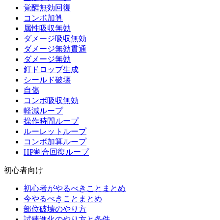
覚醒無効回復
コンボ加算
属性吸収無効
ダメージ吸収無効
ダメージ無効貫通
ダメージ無効
釘ドロップ生成
シールド破壊
自傷
コンボ吸収無効
軽減ループ
操作時間ループ
ルーレットループ
コンボ加算ループ
HP割合回復ループ
初心者向け
初心者がやるべきことまとめ
今やるべきことまとめ
部位破壊のやり方
試練進化のやり方と条件