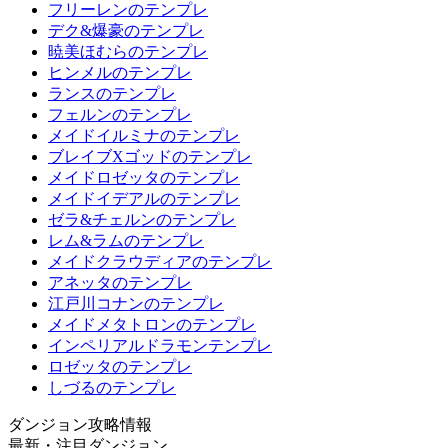
フリーレンのテンプレ
デク&爆豪のテンプレ
暁美ほむらのテンプレ
ヒンメルのテンプレ
ランスのテンプレ
フェルンのテンプレ
メイドイルミナのテンプレ
ブレイブXゴッドのテンプレ
メイドロゼッタのテンプレ
メイドイデアルのテンプレ
ゼラ&チェルンのテンプレ
レム&ラムのテンプレ
メイドクラウディアのテンプレ
アネッタのテンプレ
江戸川コナンのテンプレ
メイドメタトロンのテンプレ
インペリアルドラモンテンプレ
ロゼッタのテンプレ
しづるのテンプレ
ダンジョン攻略情報
最新・注目ダンジョン