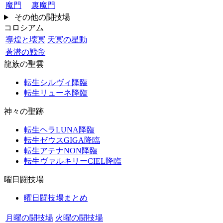
魔門
裏魔門
その他の闘技場
コロシアム
導煌と壊冥
天冥の星動
蒼潜の戦帝
龍族の聖雲
転生シルヴィ降臨
転生リューネ降臨
神々の聖跡
転生ヘラLUNA降臨
転生ゼウスGIGA降臨
転生アテナNON降臨
転生ヴァルキリーCIEL降臨
曜日闘技場
曜日闘技場まとめ
月曜の闘技場
火曜の闘技場