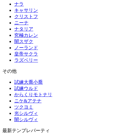
ナラ
キャサリン
クリストフ
ニーナ
ナタリア
究極カレン
闇スザク
ノーランド
皇帝サクラ
ラズベリー
その他
試練大喬小喬
試練ウルド
からくりモトナリ
ニケ&アテナ
ツクヨミ
光シルヴィ
闇シルヴィ
最新テンプレパーティ