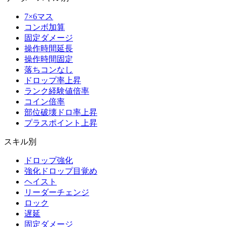
7×6マス
コンボ加算
固定ダメージ
操作時間延長
操作時間固定
落ちコンなし
ドロップ率上昇
ランク経験値倍率
コイン倍率
部位破壊ドロ率上昇
プラスポイント上昇
スキル別
ドロップ強化
強化ドロップ目覚め
ヘイスト
リーダーチェンジ
ロック
遅延
固定ダメージ