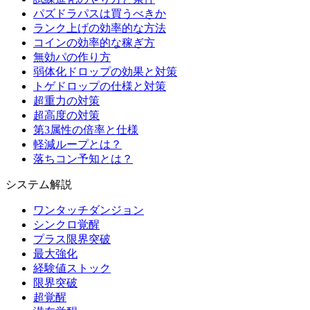
パズドラパスは買うべきか
ランク上げの効率的な方法
コインの効率的な稼ぎ方
無効パの作り方
弱体化ドロップの効果と対策
トゲドロップの仕様と対策
超重力の対策
超高度の対策
第3属性の倍率と仕様
軽減ループとは？
落ちコン予知とは？
システム解説
ワンタッチダンジョン
シンクロ覚醒
プラス限界突破
最大強化
経験値ストック
限界突破
超覚醒