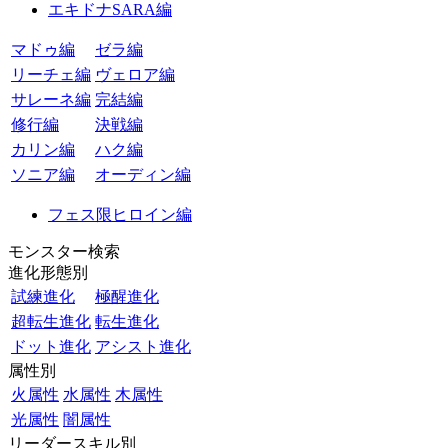
エキドナSARA編
マドゥ編
ゼラ編
リーチェ編
ヴェロア編
サレーネ編
完結編
修行編
決戦編
カリン編
ハク編
ソニア編
オーディン編
フェス限ヒロイン編
モンスター検索
進化形態別
試練進化
極醒進化
超転生進化
転生進化
ドット進化
アシスト進化
属性別
火属性
水属性
木属性
光属性
闇属性
リーダースキル別