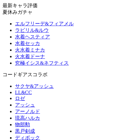
最新キャラ評価
夏休みガチャ
エルフリーデ&フィアメル
ラビリル&ルウ
水着ヘスティア
水着セッカ
火水着ミナカ
火水着ドーナ
究極イシス&ネフティス
コードギアスコラボ
サクヤ&アッシュ
LL&CC
ロゼ
アッシュ
アーノルド
琉高ハルカ
物部勲
黒戸剣成
ディボック