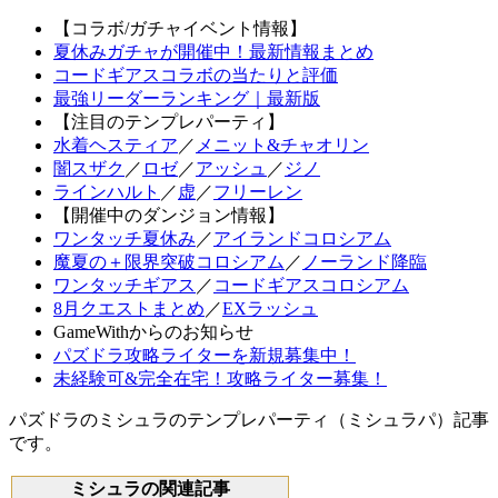
【コラボ/ガチャイベント情報】
夏休みガチャが開催中！最新情報まとめ
コードギアスコラボの当たりと評価
最強リーダーランキング｜最新版
【注目のテンプレパーティ】
水着ヘスティア
／
メニット&チャオリン
闇スザク
／
ロゼ
／
アッシュ
／
ジノ
ラインハルト
／
虚
／
フリーレン
【開催中のダンジョン情報】
ワンタッチ夏休み
／
アイランドコロシアム
魔夏の＋限界突破コロシアム
／
ノーランド降臨
ワンタッチギアス
／
コードギアスコロシアム
8月クエストまとめ
／
EXラッシュ
GameWithからのお知らせ
パズドラ攻略ライターを新規募集中！
未経験可&完全在宅！攻略ライター募集！
パズドラのミシュラのテンプレパーティ（ミシュラパ）記事
です。
ミシュラの関連記事