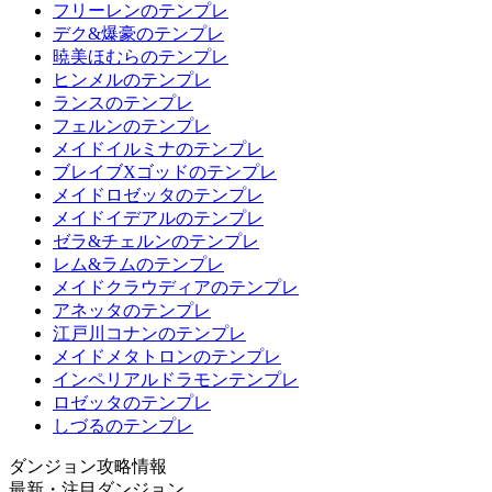
フリーレンのテンプレ
デク&爆豪のテンプレ
暁美ほむらのテンプレ
ヒンメルのテンプレ
ランスのテンプレ
フェルンのテンプレ
メイドイルミナのテンプレ
ブレイブXゴッドのテンプレ
メイドロゼッタのテンプレ
メイドイデアルのテンプレ
ゼラ&チェルンのテンプレ
レム&ラムのテンプレ
メイドクラウディアのテンプレ
アネッタのテンプレ
江戸川コナンのテンプレ
メイドメタトロンのテンプレ
インペリアルドラモンテンプレ
ロゼッタのテンプレ
しづるのテンプレ
ダンジョン攻略情報
最新・注目ダンジョン