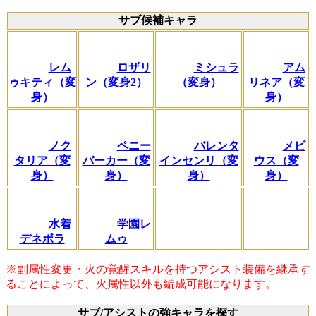
サブ候補キャラ
レム
ロザリ
ミシュラ
アム
ゥキティ（変
ン（変身2）
（変身）
リネア（変
身）
身）
ノク
ペニー
バレンタ
メビ
タリア（変
パーカー（変
インセンリ（変
ウス（変
身）
身）
身）
身）
水着
学園レ
デネボラ
ムゥ
※副属性変更・火の覚醒スキルを持つアシスト装備を継承す
ることによって、火属性以外も編成可能になります。
サブ/アシストの強キャラを探す