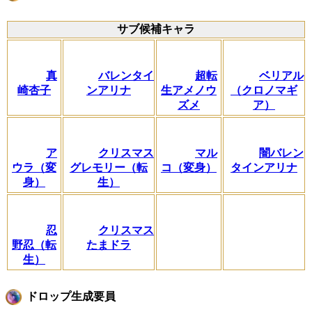
サブ候補キャラ
真
バレンタイ
超転
ベリアル
崎杏子
ンアリナ
生アメノウ
（クロノマギ
ズメ
ア）
ア
クリスマス
マル
闇バレン
ウラ（変
グレモリー（転
コ（変身）
タインアリナ
身）
生）
忍
クリスマス
野忍（転
たまドラ
生）
ドロップ生成要員