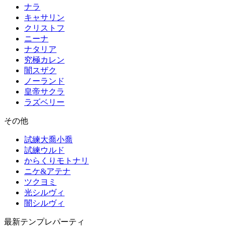
ナラ
キャサリン
クリストフ
ニーナ
ナタリア
究極カレン
闇スザク
ノーランド
皇帝サクラ
ラズベリー
その他
試練大喬小喬
試練ウルド
からくりモトナリ
ニケ&アテナ
ツクヨミ
光シルヴィ
闇シルヴィ
最新テンプレパーティ