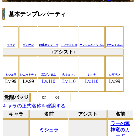
基本テンプレパーティ
マリク
グレオン
10連ガチャドラ
ドフラミンゴ
ホノりん&アワりん
アカムトルム
↓アシスト↓
ミシュラ
レムゥキティ
ZZガンダム
火キョウリ
レオナ
ロザリン
Lv.99
Lv.99
Lv.110
Lv.110
Lv.110
Lv.99
or
or
覚醒バッジ
キャラの正式名称を確認する
キャラ
名前
アシスト
名前
ラーの翼
ミシュラ
神竜のカ