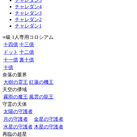
チャレダン5
チャレダン4
チャレダン3
チャレダン2
チャレダン1
∞級 1人専用コロシアム
十四億
十三億
ドット
十二億
十一億
裏十億
十億
奈落の重界
大樹の霊王
紅蓮の機王
天空の儚域
霧雨の魔王
風雲の龍王
守霊の天体
太陽の守護者
月の守護者
金星の守護者
水星の守護者
木星の守護者
再臨の超星