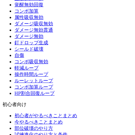
覚醒無効回復
コンボ加算
属性吸収無効
ダメージ吸収無効
ダメージ無効貫通
ダメージ無効
釘ドロップ生成
シールド破壊
自傷
コンボ吸収無効
軽減ループ
操作時間ループ
ルーレットループ
コンボ加算ループ
HP割合回復ループ
初心者向け
初心者がやるべきことまとめ
今やるべきことまとめ
部位破壊のやり方
試練進化のやり方と条件