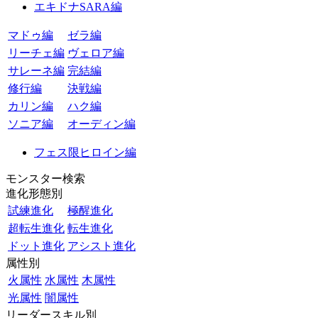
エキドナSARA編
マドゥ編
ゼラ編
リーチェ編
ヴェロア編
サレーネ編
完結編
修行編
決戦編
カリン編
ハク編
ソニア編
オーディン編
フェス限ヒロイン編
モンスター検索
進化形態別
試練進化
極醒進化
超転生進化
転生進化
ドット進化
アシスト進化
属性別
火属性
水属性
木属性
光属性
闇属性
リーダースキル別