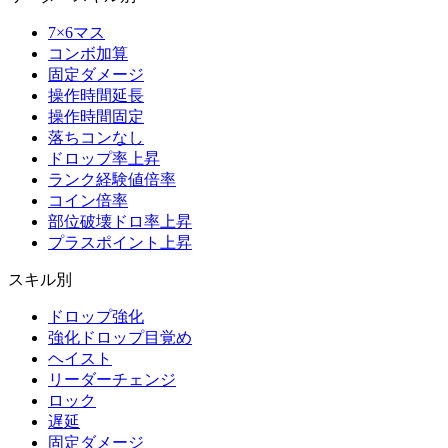
7×6マス
コンボ加算
固定ダメージ
操作時間延長
操作時間固定
落ちコンなし
ドロップ率上昇
ランク経験値倍率
コイン倍率
部位破壊ドロ率上昇
プラスポイント上昇
スキル別
ドロップ強化
強化ドロップ目覚め
ヘイスト
リーダーチェンジ
ロック
遅延
固定ダメージ