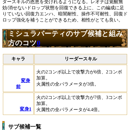
ダースキルの恩恵を受けれるようになる。レオナは覚醒無
効/消せないドロップ状態を回復できる上に、この編成に足
りていない回復力エンハ、暗闇耐性、操作不可耐性、回復ド
ロップ強化を補うことができるため、相性がとても良い。
ミシュラパーティのサブ候補と組み
方のコツ
0
キャラ
リーダースキル
火の2コンボ以上で攻撃力が6倍、2コンボ
加算。
変身
火属性の全パラメータが3倍。
前
火の2コンボ以上で攻撃力が7倍、3コンボ
加算。
変身1
火属性の全パラメータが4.4倍。
サブ候補一覧