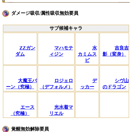
ダメージ吸収/属性吸収無効要員
サブ候補キャラ
ZZガン
マハモテ
水
吉良吉
ダム
ィジン
カミムス
影（変身）
ビ
大魔王バ
ロジェロ
デ
シヴ山
ーン（究極）
（デフォルメ）
ッカー
のドラゴン
エース
光水着マ
（究極）
リエル
覚醒無効解除要員