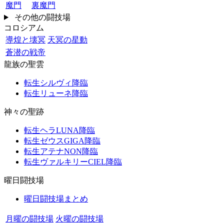
魔門
裏魔門
その他の闘技場
コロシアム
導煌と壊冥
天冥の星動
蒼潜の戦帝
龍族の聖雲
転生シルヴィ降臨
転生リューネ降臨
神々の聖跡
転生ヘラLUNA降臨
転生ゼウスGIGA降臨
転生アテナNON降臨
転生ヴァルキリーCIEL降臨
曜日闘技場
曜日闘技場まとめ
月曜の闘技場
火曜の闘技場