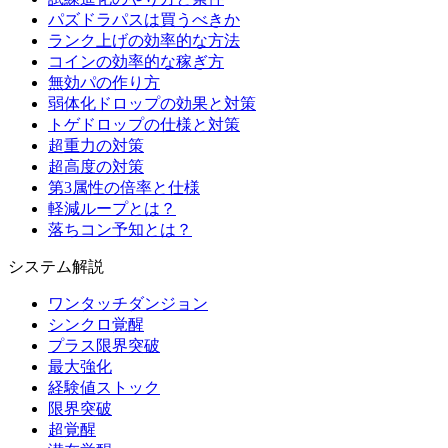
パズドラパスは買うべきか
ランク上げの効率的な方法
コインの効率的な稼ぎ方
無効パの作り方
弱体化ドロップの効果と対策
トゲドロップの仕様と対策
超重力の対策
超高度の対策
第3属性の倍率と仕様
軽減ループとは？
落ちコン予知とは？
システム解説
ワンタッチダンジョン
シンクロ覚醒
プラス限界突破
最大強化
経験値ストック
限界突破
超覚醒