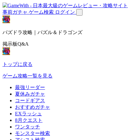
事前ガチャ
ゲーム検索
ログイン
パズドラ攻略｜パズル＆ドラゴンズ
掲示板Q&A
トップに戻る
ゲーム攻略一覧を見る
最強リーダー
夏休みガチャ
コードギアス
おすすめガチャ
EXラッシュ
8月クエスト
ワンタッチ
モンスター検索
アシスト検索