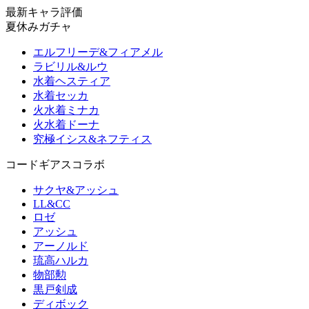
最新キャラ評価
夏休みガチャ
エルフリーデ&フィアメル
ラビリル&ルウ
水着ヘスティア
水着セッカ
火水着ミナカ
火水着ドーナ
究極イシス&ネフティス
コードギアスコラボ
サクヤ&アッシュ
LL&CC
ロゼ
アッシュ
アーノルド
琉高ハルカ
物部勲
黒戸剣成
ディボック