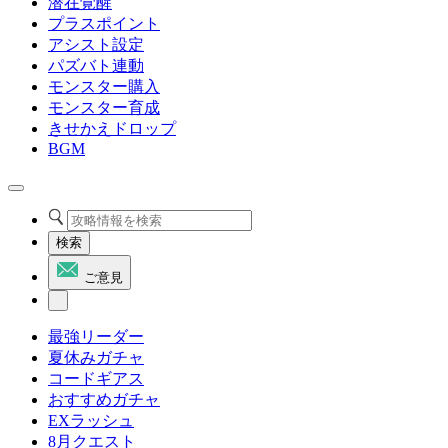
潜在覚醒
プラスポイント
アシスト設定
パズバト連動
モンスター購入
モンスター育成
きせかえドロップ
BGM
検索
ご意見
最強リーダー
夏休みガチャ
コードギアス
おすすめガチャ
EXラッシュ
8月クエスト