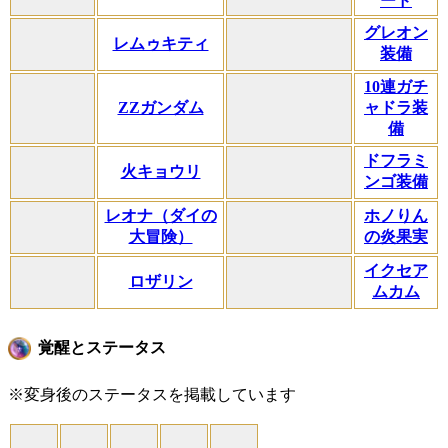
ード
グレオン
レムゥキティ
装備
10連ガチ
ZZガンダム
ャドラ装
備
ドフラミ
火キョウリ
ンゴ装備
レオナ（ダイの
ホノりん
大冒険）
の炎果実
イクセア
ロザリン
ムカム
覚醒とステータス
※変身後のステータスを掲載しています