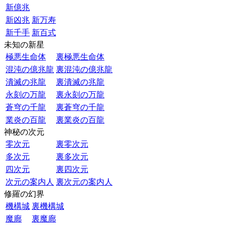
新億兆
新凶兆
新万寿
新千手
新百式
未知の新星
極悪生命体
裏極悪生命体
混沌の億兆龍
裏混沌の億兆龍
潰滅の兆龍
裏潰滅の兆龍
永刻の万龍
裏永刻の万龍
蒼穹の千龍
裏蒼穹の千龍
業炎の百龍
裏業炎の百龍
神秘の次元
零次元
裏零次元
多次元
裏多次元
四次元
裏四次元
次元の案内人
裏次元の案内人
修羅の幻界
機構城
裏機構城
魔廊
裏魔廊