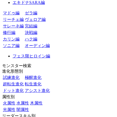
エキドナSARA編
マドゥ編
ゼラ編
リーチェ編
ヴェロア編
サレーネ編
完結編
修行編
決戦編
カリン編
ハク編
ソニア編
オーディン編
フェス限ヒロイン編
モンスター検索
進化形態別
試練進化
極醒進化
超転生進化
転生進化
ドット進化
アシスト進化
属性別
火属性
水属性
木属性
光属性
闇属性
リーダースキル別