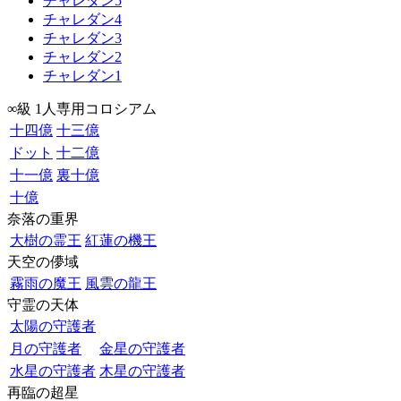
チャレダン5
チャレダン4
チャレダン3
チャレダン2
チャレダン1
∞級 1人専用コロシアム
十四億
十三億
ドット
十二億
十一億
裏十億
十億
奈落の重界
大樹の霊王
紅蓮の機王
天空の儚域
霧雨の魔王
風雲の龍王
守霊の天体
太陽の守護者
月の守護者
金星の守護者
水星の守護者
木星の守護者
再臨の超星