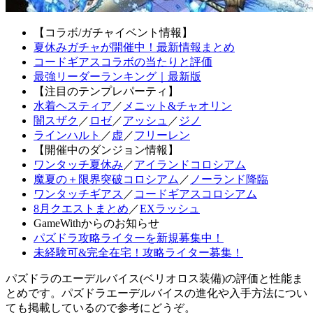
【コラボ/ガチャイベント情報】
夏休みガチャが開催中！最新情報まとめ
コードギアスコラボの当たりと評価
最強リーダーランキング｜最新版
【注目のテンプレパーティ】
水着ヘスティア
／
メニット&チャオリン
闇スザク
／
ロゼ
／
アッシュ
／
ジノ
ラインハルト
／
虚
／
フリーレン
【開催中のダンジョン情報】
ワンタッチ夏休み
／
アイランドコロシアム
魔夏の＋限界突破コロシアム
／
ノーランド降臨
ワンタッチギアス
／
コードギアスコロシアム
8月クエストまとめ
／
EXラッシュ
GameWithからのお知らせ
パズドラ攻略ライターを新規募集中！
未経験可&完全在宅！攻略ライター募集！
パズドラのエーデルバイス(ベリオロス装備)の評価と性能ま
とめです。パズドラエーデルバイスの進化や入手方法につい
ても掲載しているので参考にどうぞ。