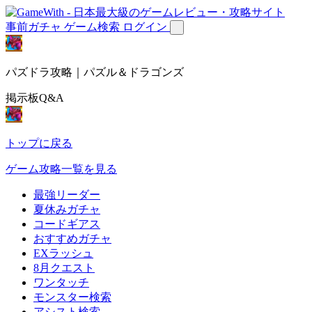
事前ガチャ
ゲーム検索
ログイン
パズドラ攻略｜パズル＆ドラゴンズ
掲示板Q&A
トップに戻る
ゲーム攻略一覧を見る
最強リーダー
夏休みガチャ
コードギアス
おすすめガチャ
EXラッシュ
8月クエスト
ワンタッチ
モンスター検索
アシスト検索