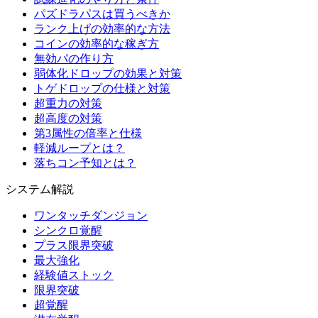
パズドラパスは買うべきか
ランク上げの効率的な方法
コインの効率的な稼ぎ方
無効パの作り方
弱体化ドロップの効果と対策
トゲドロップの仕様と対策
超重力の対策
超高度の対策
第3属性の倍率と仕様
軽減ループとは？
落ちコン予知とは？
システム解説
ワンタッチダンジョン
シンクロ覚醒
プラス限界突破
最大強化
経験値ストック
限界突破
超覚醒