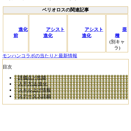
ベリオロスの関連記事
進化
アシスト
アシスト
亜
前
進化
進化
種
(別キャ
ラ)
モンハンコラボの当たりと最新情報
目次
評価点と性能
入手方法/進化
スキル上げ情報
ステータス詳細