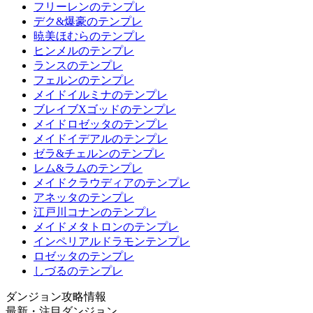
フリーレンのテンプレ
デク&爆豪のテンプレ
暁美ほむらのテンプレ
ヒンメルのテンプレ
ランスのテンプレ
フェルンのテンプレ
メイドイルミナのテンプレ
ブレイブXゴッドのテンプレ
メイドロゼッタのテンプレ
メイドイデアルのテンプレ
ゼラ&チェルンのテンプレ
レム&ラムのテンプレ
メイドクラウディアのテンプレ
アネッタのテンプレ
江戸川コナンのテンプレ
メイドメタトロンのテンプレ
インペリアルドラモンテンプレ
ロゼッタのテンプレ
しづるのテンプレ
ダンジョン攻略情報
最新・注目ダンジョン