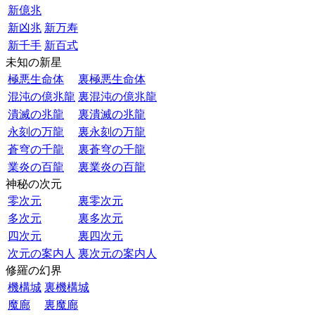
新億兆
新凶兆
新万寿
新千手
新百式
未知の新星
極悪生命体
裏極悪生命体
混沌の億兆龍
裏混沌の億兆龍
潰滅の兆龍
裏潰滅の兆龍
永刻の万龍
裏永刻の万龍
蒼穹の千龍
裏蒼穹の千龍
業炎の百龍
裏業炎の百龍
神秘の次元
零次元
裏零次元
多次元
裏多次元
四次元
裏四次元
次元の案内人
裏次元の案内人
修羅の幻界
機構城
裏機構城
魔廊
裏魔廊