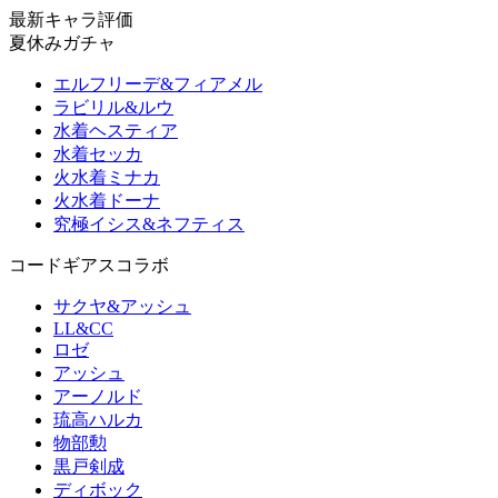
最新キャラ評価
夏休みガチャ
エルフリーデ&フィアメル
ラビリル&ルウ
水着ヘスティア
水着セッカ
火水着ミナカ
火水着ドーナ
究極イシス&ネフティス
コードギアスコラボ
サクヤ&アッシュ
LL&CC
ロゼ
アッシュ
アーノルド
琉高ハルカ
物部勲
黒戸剣成
ディボック