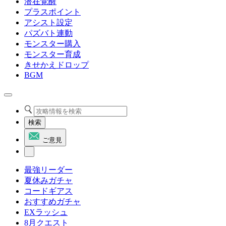
潜在覚醒
プラスポイント
アシスト設定
パズバト連動
モンスター購入
モンスター育成
きせかえドロップ
BGM
検索
ご意見
最強リーダー
夏休みガチャ
コードギアス
おすすめガチャ
EXラッシュ
8月クエスト