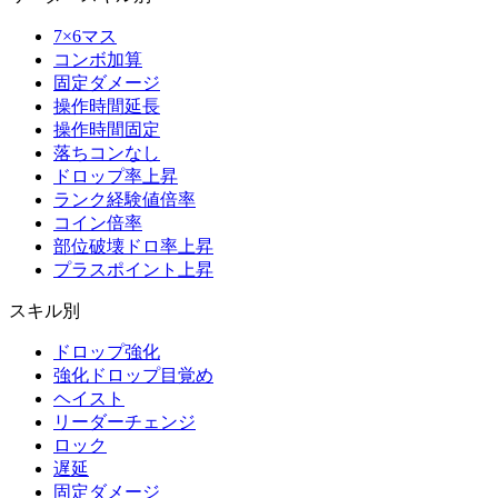
7×6マス
コンボ加算
固定ダメージ
操作時間延長
操作時間固定
落ちコンなし
ドロップ率上昇
ランク経験値倍率
コイン倍率
部位破壊ドロ率上昇
プラスポイント上昇
スキル別
ドロップ強化
強化ドロップ目覚め
ヘイスト
リーダーチェンジ
ロック
遅延
固定ダメージ