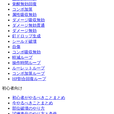
覚醒無効回復
コンボ加算
属性吸収無効
ダメージ吸収無効
ダメージ無効貫通
ダメージ無効
釘ドロップ生成
シールド破壊
自傷
コンボ吸収無効
軽減ループ
操作時間ループ
ルーレットループ
コンボ加算ループ
HP割合回復ループ
初心者向け
初心者がやるべきことまとめ
今やるべきことまとめ
部位破壊のやり方
試練進化のやり方と条件