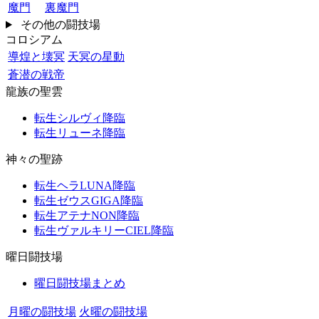
魔門
裏魔門
その他の闘技場
コロシアム
導煌と壊冥
天冥の星動
蒼潜の戦帝
龍族の聖雲
転生シルヴィ降臨
転生リューネ降臨
神々の聖跡
転生ヘラLUNA降臨
転生ゼウスGIGA降臨
転生アテナNON降臨
転生ヴァルキリーCIEL降臨
曜日闘技場
曜日闘技場まとめ
月曜の闘技場
火曜の闘技場