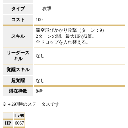
攻撃
タイプ
コスト
100
滞空飛びかかり攻撃
（ターン：9）
スキル
2ターンの間、最大HPが2倍。
全ドロップを入れ替える。
リーダース
なし
キル
覚醒スキル
超覚醒
なし
潜在枠数
8枠
※＋297時のステータスです
Lv99
HP
6067