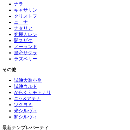
ナラ
キャサリン
クリストフ
ニーナ
ナタリア
究極カレン
闇スザク
ノーランド
皇帝サクラ
ラズベリー
その他
試練大喬小喬
試練ウルド
からくりモトナリ
ニケ&アテナ
ツクヨミ
光シルヴィ
闇シルヴィ
最新テンプレパーティ