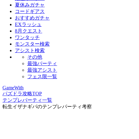
夏休みガチャ
コードギアス
おすすめガチャ
EXラッシュ
8月クエスト
ワンタッチ
モンスター検索
アシスト検索
その他
最強パーティ
最強アシスト
フェス限一覧
GameWith
パズドラ攻略TOP
テンプレパーティ一覧
転生イザナギパのテンプレパーティ考察