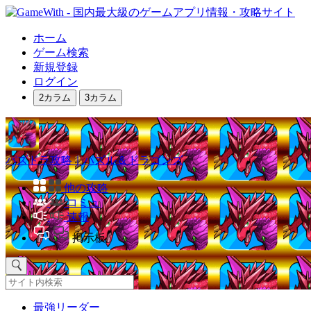
ホーム
ゲーム検索
新規登録
ログイン
2カラム
3カラム
パズドラ攻略｜パズル＆ドラゴンズ
他の攻略
コミュ
速報
掲示板
最強リーダー