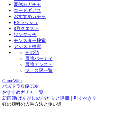
夏休みガチャ
コードギアス
おすすめガチャ
EXラッシュ
8月クエスト
ワンタッチ
モンスター検索
アシスト検索
その他
最強パーティ
最強アシスト
フェス限一覧
GameWith
パズドラ攻略TOP
おすすめガチャ一覧
幻画師(げんがし)の当たりと評価｜引くべき？
虹の顔料の入手方法と使い道