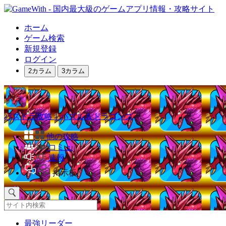
ホーム
ゲーム検索
新規登録
ログイン
2カラム
3カラム
パズドラ攻略｜パズル＆ドラゴンズ
他の攻略
コミュ
速報
掲示板
最強リーダー