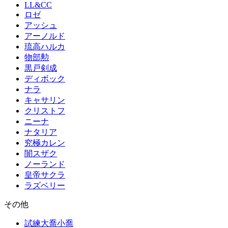
LL&CC
ロゼ
アッシュ
アーノルド
琉高ハルカ
物部勲
黒戸剣成
ディボック
ナラ
キャサリン
クリストフ
ニーナ
ナタリア
究極カレン
闇スザク
ノーランド
皇帝サクラ
ラズベリー
その他
試練大喬小喬