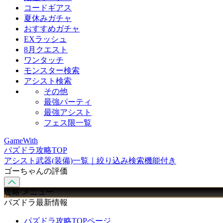
コードギアス
夏休みガチャ
おすすめガチャ
EXラッシュ
8月クエスト
ワンタッチ
モンスター検索
アシスト検索
その他
最強パーティ
最強アシスト
フェス限一覧
GameWith
パズドラ攻略TOP
アシスト武器(装備)一覧｜絞り込み検索機能付き
ゴーちゃんの評価
攻略 メニュー
パズドラ最新情報
パズドラ攻略TOPページ