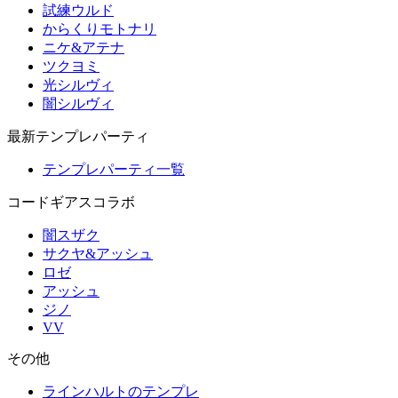
試練ウルド
からくりモトナリ
ニケ&アテナ
ツクヨミ
光シルヴィ
闇シルヴィ
最新テンプレパーティ
テンプレパーティ一覧
コードギアスコラボ
闇スザク
サクヤ&アッシュ
ロゼ
アッシュ
ジノ
VV
その他
ラインハルトのテンプレ