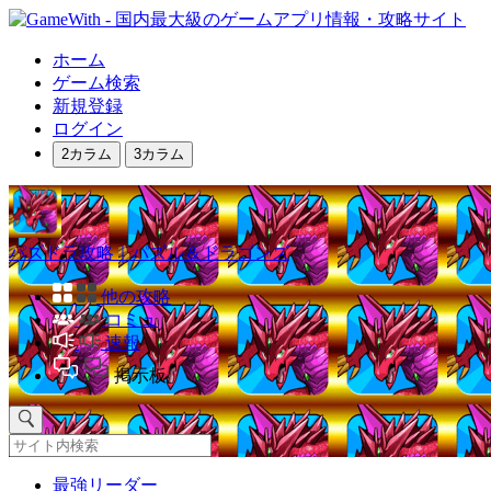
ホーム
ゲーム検索
新規登録
ログイン
2カラム
3カラム
パズドラ攻略｜パズル＆ドラゴンズ
他の攻略
コミュ
速報
掲示板
最強リーダー