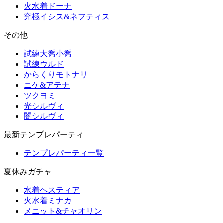
火水着ドーナ
究極イシス&ネフティス
その他
試練大喬小喬
試練ウルド
からくりモトナリ
ニケ&アテナ
ツクヨミ
光シルヴィ
闇シルヴィ
最新テンプレパーティ
テンプレパーティ一覧
夏休みガチャ
水着ヘスティア
火水着ミナカ
メニット&チャオリン