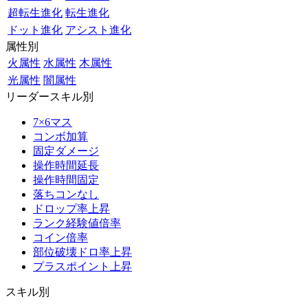
超転生進化
転生進化
ドット進化
アシスト進化
属性別
火属性
水属性
木属性
光属性
闇属性
リーダースキル別
7×6マス
コンボ加算
固定ダメージ
操作時間延長
操作時間固定
落ちコンなし
ドロップ率上昇
ランク経験値倍率
コイン倍率
部位破壊ドロ率上昇
プラスポイント上昇
スキル別