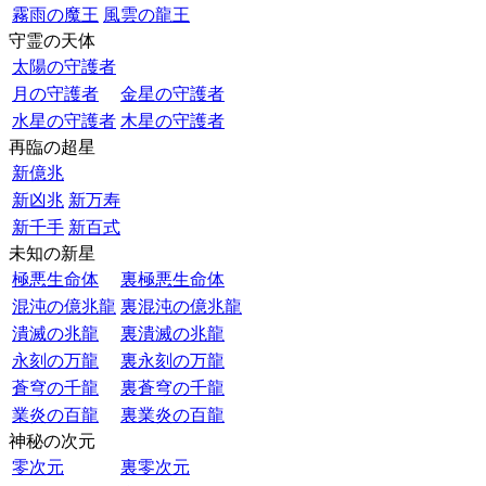
霧雨の魔王
風雲の龍王
守霊の天体
太陽の守護者
月の守護者
金星の守護者
水星の守護者
木星の守護者
再臨の超星
新億兆
新凶兆
新万寿
新千手
新百式
未知の新星
極悪生命体
裏極悪生命体
混沌の億兆龍
裏混沌の億兆龍
潰滅の兆龍
裏潰滅の兆龍
永刻の万龍
裏永刻の万龍
蒼穹の千龍
裏蒼穹の千龍
業炎の百龍
裏業炎の百龍
神秘の次元
零次元
裏零次元