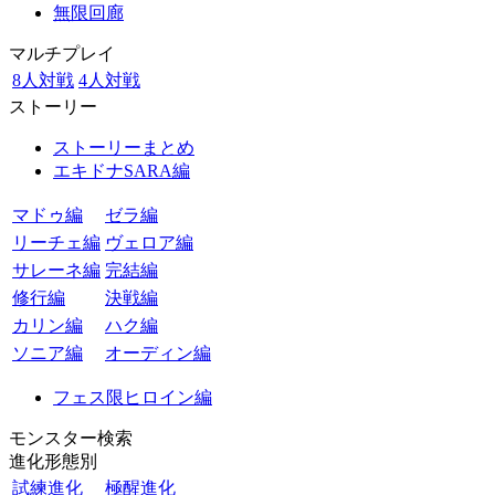
無限回廊
マルチプレイ
8人対戦
4人対戦
ストーリー
ストーリーまとめ
エキドナSARA編
マドゥ編
ゼラ編
リーチェ編
ヴェロア編
サレーネ編
完結編
修行編
決戦編
カリン編
ハク編
ソニア編
オーディン編
フェス限ヒロイン編
モンスター検索
進化形態別
試練進化
極醒進化