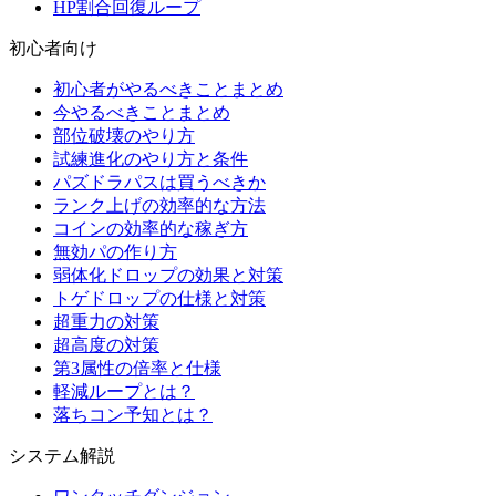
HP割合回復ループ
初心者向け
初心者がやるべきことまとめ
今やるべきことまとめ
部位破壊のやり方
試練進化のやり方と条件
パズドラパスは買うべきか
ランク上げの効率的な方法
コインの効率的な稼ぎ方
無効パの作り方
弱体化ドロップの効果と対策
トゲドロップの仕様と対策
超重力の対策
超高度の対策
第3属性の倍率と仕様
軽減ループとは？
落ちコン予知とは？
システム解説