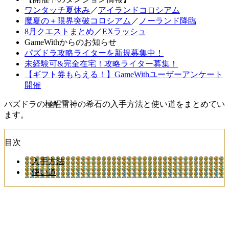
ワンタッチ夏休み
／
アイランドコロシアム
魔夏の＋限界突破コロシアム
／
ノーランド降臨
8月クエストまとめ
／
EXラッシュ
GameWithからのお知らせ
パズドラ攻略ライターを新規募集中！
未経験可&完全在宅！攻略ライター募集！
【ギフト券もらえる！】GameWithユーザーアンケート
開催
パズドラの極醒雷神の希石の入手方法と使い道をまとめてい
ます。
目次
入手方法
使い道