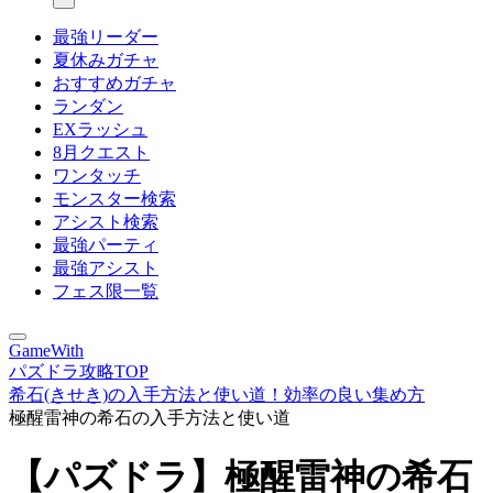
最強リーダー
夏休みガチャ
おすすめガチャ
ランダン
EXラッシュ
8月クエスト
ワンタッチ
モンスター検索
アシスト検索
最強パーティ
最強アシスト
フェス限一覧
GameWith
パズドラ攻略TOP
希石(きせき)の入手方法と使い道！効率の良い集め方
極醒雷神の希石の入手方法と使い道
【パズドラ】極醒雷神の希石