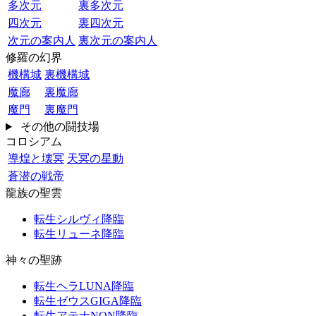
多次元
裏多次元
四次元
裏四次元
次元の案内人
裏次元の案内人
修羅の幻界
機構城
裏機構城
魔廊
裏魔廊
魔門
裏魔門
その他の闘技場
コロシアム
導煌と壊冥
天冥の星動
蒼潜の戦帝
龍族の聖雲
転生シルヴィ降臨
転生リューネ降臨
神々の聖跡
転生ヘラLUNA降臨
転生ゼウスGIGA降臨
転生アテナNON降臨