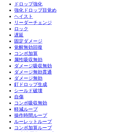
ドロップ強化
強化ドロップ目覚め
ヘイスト
リーダーチェンジ
ロック
遅延
固定ダメージ
覚醒無効回復
コンボ加算
属性吸収無効
ダメージ吸収無効
ダメージ無効貫通
ダメージ無効
釘ドロップ生成
シールド破壊
自傷
コンボ吸収無効
軽減ループ
操作時間ループ
ルーレットループ
コンボ加算ループ