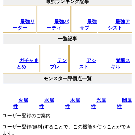
最強ランキング記事
最強リ
最強パ
最強
最強ア
ーダー
ーティ
サブ
シスト
一覧記事
ガチャま
テン
アシ
覚醒ス
とめ
プレ
スト
キル
モンスター評価点一覧
火属
水属
木属
光属
闇属
性
性
性
性
性
ユーザー登録のご案内
ユーザー登録(無料)することで、この機能を使うことができ
ます。