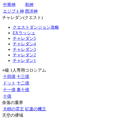
中華神
和神
エジプト神
西洋神
チャレダン(クエスト)
クエストダンジョン攻略
EXラッシュ
チャレダン5
チャレダン4
チャレダン3
チャレダン2
チャレダン1
∞級 1人専用コロシアム
十四億
十三億
ドット
十二億
十一億
裏十億
十億
奈落の重界
大樹の霊王
紅蓮の機王
天空の儚域