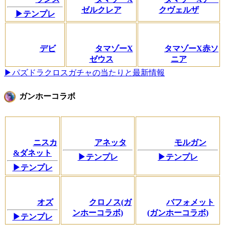
ゼルクレア
クヴェルザ
▶テンプレ
デビ
タマゾーX
タマゾーX赤ソ
ゼウス
ニア
▶パズドラクロスガチャの当たりと最新情報
ガンホーコラボ
ニスカ
アネッタ
モルガン
&ダネット
▶テンプレ
▶テンプレ
▶テンプレ
オズ
クロノス(ガ
バフォメット
ンホーコラボ)
(ガンホーコラボ)
▶テンプレ