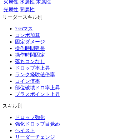
火属性
水属性
木属性
光属性
闇属性
リーダースキル別
7×6マス
コンボ加算
固定ダメージ
操作時間延長
操作時間固定
落ちコンなし
ドロップ率上昇
ランク経験値倍率
コイン倍率
部位破壊ドロ率上昇
プラスポイント上昇
スキル別
ドロップ強化
強化ドロップ目覚め
ヘイスト
リーダーチェンジ