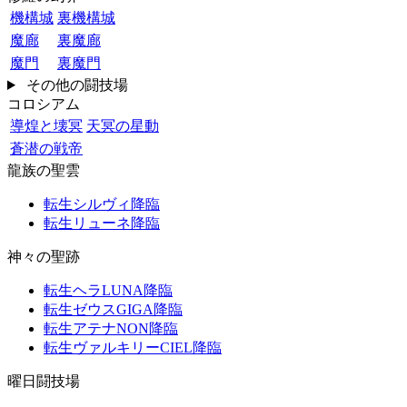
機構城
裏機構城
魔廊
裏魔廊
魔門
裏魔門
その他の闘技場
コロシアム
導煌と壊冥
天冥の星動
蒼潜の戦帝
龍族の聖雲
転生シルヴィ降臨
転生リューネ降臨
神々の聖跡
転生ヘラLUNA降臨
転生ゼウスGIGA降臨
転生アテナNON降臨
転生ヴァルキリーCIEL降臨
曜日闘技場