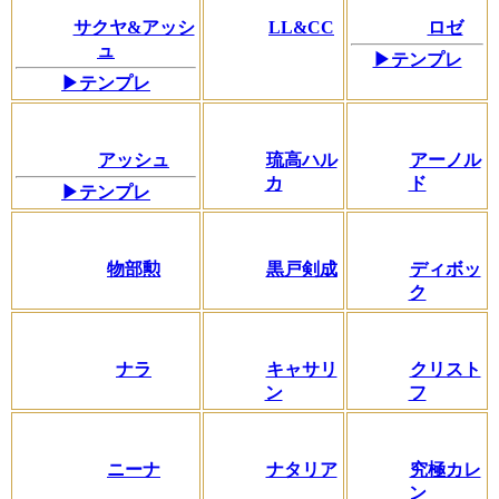
サクヤ&アッシ
LL&CC
ロゼ
ュ
▶テンプレ
▶テンプレ
アッシュ
琉高ハル
アーノル
カ
ド
▶テンプレ
物部勲
黒戸剣成
ディボッ
ク
ナラ
キャサリ
クリスト
ン
フ
ニーナ
ナタリア
究極カレ
ン