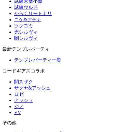
試練大喬小喬
試練ウルド
からくりモトナリ
ニケ&アテナ
ツクヨミ
光シルヴィ
闇シルヴィ
最新テンプレパーティ
テンプレパーティ一覧
コードギアスコラボ
闇スザク
サクヤ&アッシュ
ロゼ
アッシュ
ジノ
VV
その他