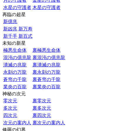
月の守護者
金星の守護者
水星の守護者
木星の守護者
再臨の超星
新億兆
新凶兆
新万寿
新千手
新百式
未知の新星
極悪生命体
裏極悪生命体
混沌の億兆龍
裏混沌の億兆龍
潰滅の兆龍
裏潰滅の兆龍
永刻の万龍
裏永刻の万龍
蒼穹の千龍
裏蒼穹の千龍
業炎の百龍
裏業炎の百龍
神秘の次元
零次元
裏零次元
多次元
裏多次元
四次元
裏四次元
次元の案内人
裏次元の案内人
修羅の幻界