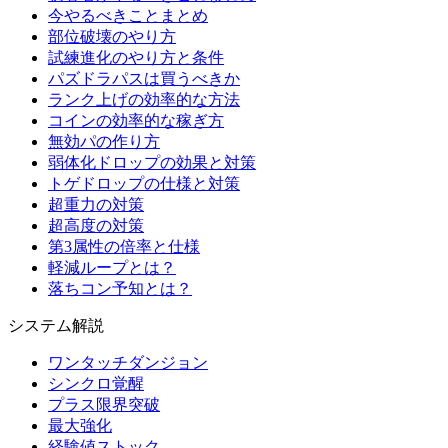
今やるべきことまとめ
部位破壊のやり方
試練進化のやり方と条件
パズドラパスは買うべきか
ランク上げの効率的な方法
コインの効率的な稼ぎ方
無効パの作り方
弱体化ドロップの効果と対策
トゲドロップの仕様と対策
超重力の対策
超高度の対策
第3属性の倍率と仕様
軽減ループとは？
落ちコン予知とは？
システム解説
ワンタッチダンジョン
シンクロ覚醒
プラス限界突破
最大強化
経験値ストック