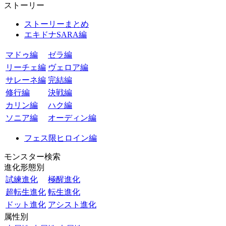
ストーリー
ストーリーまとめ
エキドナSARA編
マドゥ編
ゼラ編
リーチェ編
ヴェロア編
サレーネ編
完結編
修行編
決戦編
カリン編
ハク編
ソニア編
オーディン編
フェス限ヒロイン編
モンスター検索
進化形態別
試練進化
極醒進化
超転生進化
転生進化
ドット進化
アシスト進化
属性別