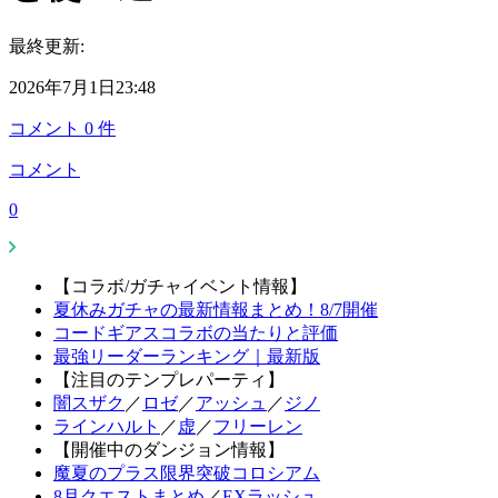
最終更新:
2026年7月1日23:48
コメント
0
件
コメント
0
【コラボ/ガチャイベント情報】
夏休みガチャの最新情報まとめ！8/7開催
コードギアスコラボの当たりと評価
最強リーダーランキング｜最新版
【注目のテンプレパーティ】
闇スザク
／
ロゼ
／
アッシュ
／
ジノ
ラインハルト
／
虚
／
フリーレン
【開催中のダンジョン情報】
魔夏のプラス限界突破コロシアム
8月クエストまとめ
／
EXラッシュ