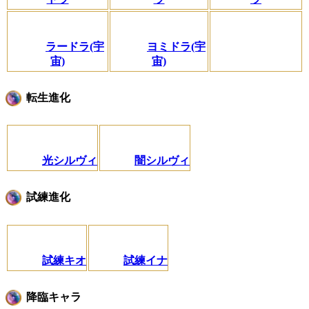
ラードラ(宇
ヨミドラ(宇
宙)
宙)
転生進化
光シルヴィ
闇シルヴィ
試練進化
試練キオ
試練イナ
降臨キャラ