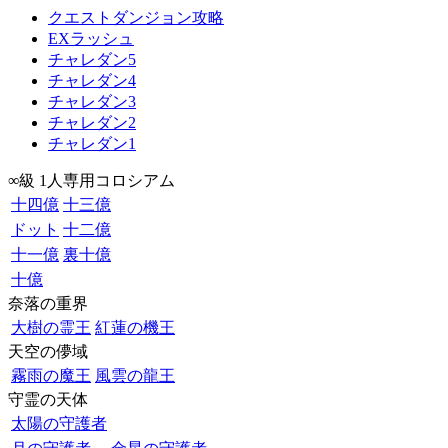
クエストダンジョン攻略
EXラッシュ
チャレダン5
チャレダン4
チャレダン3
チャレダン2
チャレダン1
∞級 1人専用コロシアム
十四億
十三億
ドット
十二億
十一億
裏十億
十億
奈落の重界
大樹の霊王
紅蓮の機王
天空の儚域
霧雨の魔王
風雲の龍王
守霊の天体
太陽の守護者