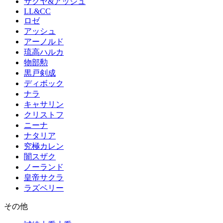
サクヤ&アッシュ
LL&CC
ロゼ
アッシュ
アーノルド
琉高ハルカ
物部勲
黒戸剣成
ディボック
ナラ
キャサリン
クリストフ
ニーナ
ナタリア
究極カレン
闇スザク
ノーランド
皇帝サクラ
ラズベリー
その他