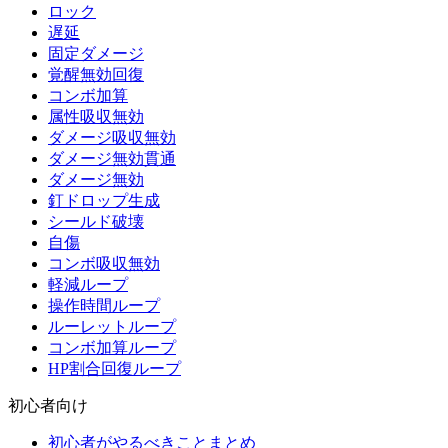
ロック
遅延
固定ダメージ
覚醒無効回復
コンボ加算
属性吸収無効
ダメージ吸収無効
ダメージ無効貫通
ダメージ無効
釘ドロップ生成
シールド破壊
自傷
コンボ吸収無効
軽減ループ
操作時間ループ
ルーレットループ
コンボ加算ループ
HP割合回復ループ
初心者向け
初心者がやるべきことまとめ