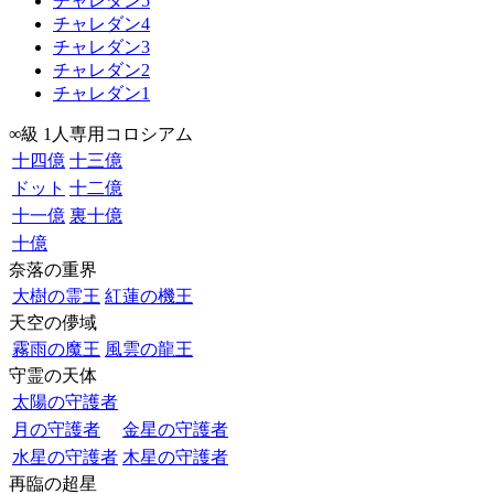
チャレダン5
チャレダン4
チャレダン3
チャレダン2
チャレダン1
∞級 1人専用コロシアム
十四億
十三億
ドット
十二億
十一億
裏十億
十億
奈落の重界
大樹の霊王
紅蓮の機王
天空の儚域
霧雨の魔王
風雲の龍王
守霊の天体
太陽の守護者
月の守護者
金星の守護者
水星の守護者
木星の守護者
再臨の超星