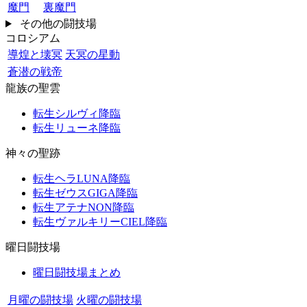
魔門
裏魔門
その他の闘技場
コロシアム
導煌と壊冥
天冥の星動
蒼潜の戦帝
龍族の聖雲
転生シルヴィ降臨
転生リューネ降臨
神々の聖跡
転生ヘラLUNA降臨
転生ゼウスGIGA降臨
転生アテナNON降臨
転生ヴァルキリーCIEL降臨
曜日闘技場
曜日闘技場まとめ
月曜の闘技場
火曜の闘技場