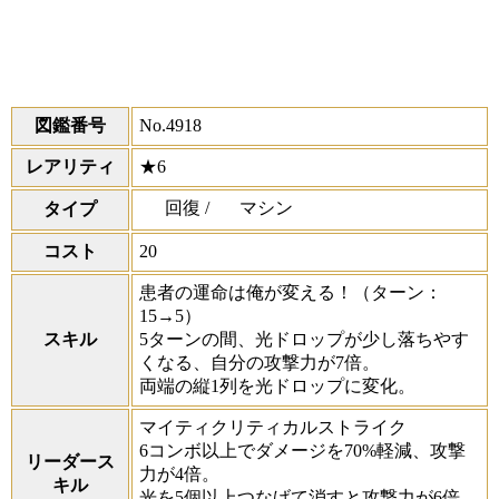
図鑑番号
No.4918
レアリティ
★6
回復 /
マシン
タイプ
コスト
20
患者の運命は俺が変える！
（ターン：
15→5）
スキル
5ターンの間、光ドロップが少し落ちやす
くなる、自分の攻撃力が7倍。
両端の縦1列を光ドロップに変化。
マイティクリティカルストライク
6コンボ以上でダメージを70%軽減、攻撃
リーダース
力が4倍。
キル
光を5個以上つなげて消すと攻撃力が6倍、