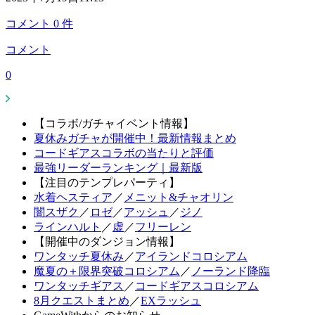
コメント
0
件
コメント
0
【コラボ/ガチャイベント情報】
夏休みガチャが開催中！最新情報まとめ
コードギアスコラボの当たりと評価
最強リーダーランキング｜最新版
【注目のテンプレパーティ】
水着ヘスティア
／
メニット&チャオリン
闇スザク
／
ロゼ
／
アッシュ
／
ジノ
ラインハルト
／
虚
／
フリーレン
【開催中のダンジョン情報】
ワンタッチ夏休み
／
アイランドコロシアム
魔夏の＋限界突破コロシアム
／
ノーランド降臨
ワンタッチギアス
／
コードギアスコロシアム
8月クエストまとめ
／
EXラッシュ