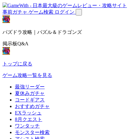
事前ガチャ
ゲーム検索
ログイン
パズドラ攻略｜パズル＆ドラゴンズ
掲示板Q&A
トップに戻る
ゲーム攻略一覧を見る
最強リーダー
夏休みガチャ
コードギアス
おすすめガチャ
EXラッシュ
8月クエスト
ワンタッチ
モンスター検索
アシスト検索