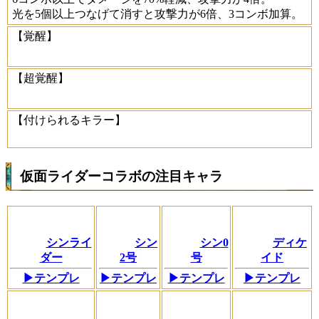
光を5個以上つなげて消すと攻撃力が6倍、3コンボ加算。
【覚醒】
【超覚醒】
【付けられるキラー】
仮面ライダーコラボの注目キャラ
シンライ
シン
シン0
ディケ
ダー
2号
号
イド
▶テンプレ
▶テンプレ
▶テンプレ
▶テンプレ