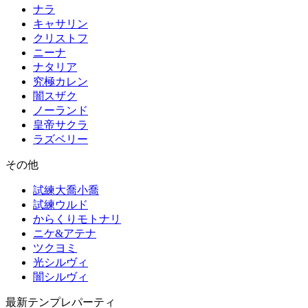
ナラ
キャサリン
クリストフ
ニーナ
ナタリア
究極カレン
闇スザク
ノーランド
皇帝サクラ
ラズベリー
その他
試練大喬小喬
試練ウルド
からくりモトナリ
ニケ&アテナ
ツクヨミ
光シルヴィ
闇シルヴィ
最新テンプレパーティ