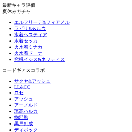
最新キャラ評価
夏休みガチャ
エルフリーデ&フィアメル
ラビリル&ルウ
水着ヘスティア
水着セッカ
火水着ミナカ
火水着ドーナ
究極イシス&ネフティス
コードギアスコラボ
サクヤ&アッシュ
LL&CC
ロゼ
アッシュ
アーノルド
琉高ハルカ
物部勲
黒戸剣成
ディボック