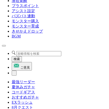
潜在覚醒
プラスポイント
アシスト設定
パズバト連動
モンスター購入
モンスター育成
きせかえドロップ
BGM
検索
ご意見
最強リーダー
夏休みガチャ
コードギアス
おすすめガチャ
EXラッシュ
8月クエスト