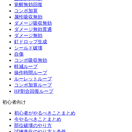
覚醒無効回復
コンボ加算
属性吸収無効
ダメージ吸収無効
ダメージ無効貫通
ダメージ無効
釘ドロップ生成
シールド破壊
自傷
コンボ吸収無効
軽減ループ
操作時間ループ
ルーレットループ
コンボ加算ループ
HP割合回復ループ
初心者向け
初心者がやるべきことまとめ
今やるべきことまとめ
部位破壊のやり方
試練進化のやり方と条件