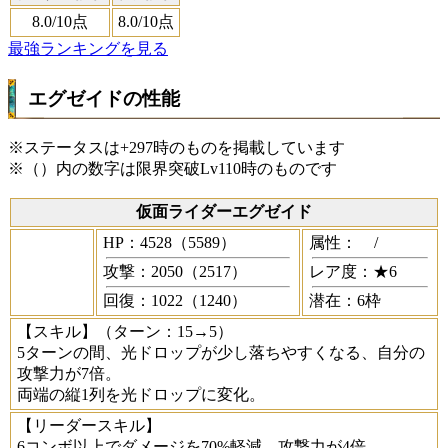
8.0
/10点
8.0
/10点
最強ランキングを見る
エグゼイドの性能
※ステータスは+297時のものを掲載しています
※（）内の数字は限界突破Lv110時のものです
仮面ライダーエグゼイド
HP：4528（5589）
属性：
/
攻撃：2050（2517）
レア度：★6
回復：1022（1240）
潜在：6枠
【スキル】
（ターン：15→5）
5ターンの間、光ドロップが少し落ちやすくなる、自分の
攻撃力が7倍。
両端の縦1列を光ドロップに変化。
【リーダースキル】
6コンボ以上でダメージを70%軽減、攻撃力が4倍。