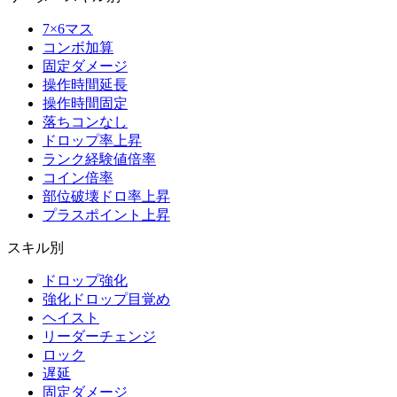
7×6マス
コンボ加算
固定ダメージ
操作時間延長
操作時間固定
落ちコンなし
ドロップ率上昇
ランク経験値倍率
コイン倍率
部位破壊ドロ率上昇
プラスポイント上昇
スキル別
ドロップ強化
強化ドロップ目覚め
ヘイスト
リーダーチェンジ
ロック
遅延
固定ダメージ