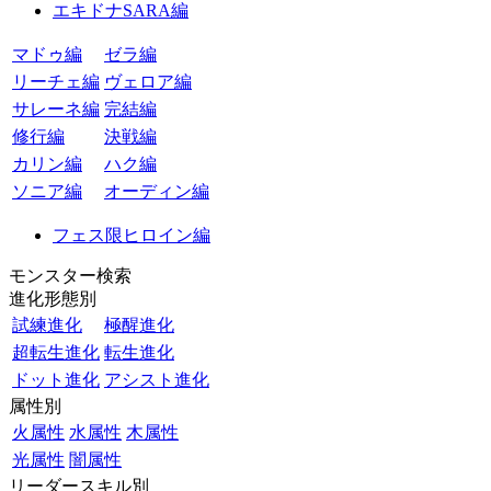
エキドナSARA編
マドゥ編
ゼラ編
リーチェ編
ヴェロア編
サレーネ編
完結編
修行編
決戦編
カリン編
ハク編
ソニア編
オーディン編
フェス限ヒロイン編
モンスター検索
進化形態別
試練進化
極醒進化
超転生進化
転生進化
ドット進化
アシスト進化
属性別
火属性
水属性
木属性
光属性
闇属性
リーダースキル別