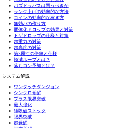
パズドラパスは買うべきか
ランク上げの効率的な方法
コインの効率的な稼ぎ方
無効パの作り方
弱体化ドロップの効果と対策
トゲドロップの仕様と対策
超重力の対策
超高度の対策
第3属性の倍率と仕様
軽減ループとは？
落ちコン予知とは？
システム解説
ワンタッチダンジョン
シンクロ覚醒
プラス限界突破
最大強化
経験値ストック
限界突破
超覚醒