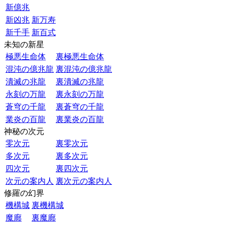
新億兆
新凶兆
新万寿
新千手
新百式
未知の新星
極悪生命体
裏極悪生命体
混沌の億兆龍
裏混沌の億兆龍
潰滅の兆龍
裏潰滅の兆龍
永刻の万龍
裏永刻の万龍
蒼穹の千龍
裏蒼穹の千龍
業炎の百龍
裏業炎の百龍
神秘の次元
零次元
裏零次元
多次元
裏多次元
四次元
裏四次元
次元の案内人
裏次元の案内人
修羅の幻界
機構城
裏機構城
魔廊
裏魔廊