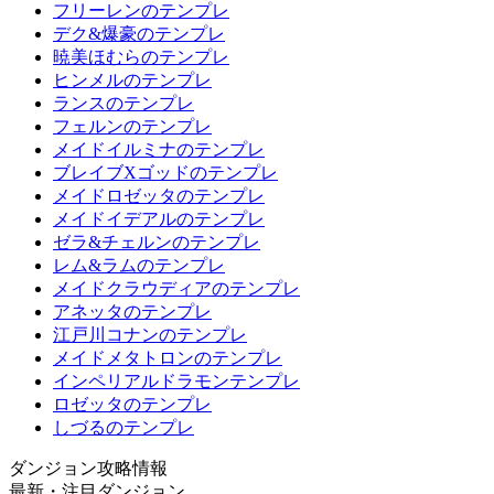
フリーレンのテンプレ
デク&爆豪のテンプレ
暁美ほむらのテンプレ
ヒンメルのテンプレ
ランスのテンプレ
フェルンのテンプレ
メイドイルミナのテンプレ
ブレイブXゴッドのテンプレ
メイドロゼッタのテンプレ
メイドイデアルのテンプレ
ゼラ&チェルンのテンプレ
レム&ラムのテンプレ
メイドクラウディアのテンプレ
アネッタのテンプレ
江戸川コナンのテンプレ
メイドメタトロンのテンプレ
インペリアルドラモンテンプレ
ロゼッタのテンプレ
しづるのテンプレ
ダンジョン攻略情報
最新・注目ダンジョン