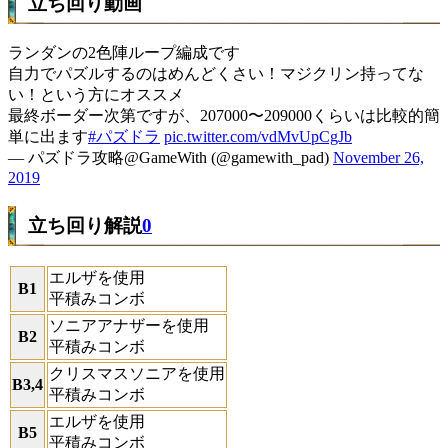
立ち回り動画
ランダンの2色陣ループ編成です
自力でパズルするのはめんどくさい！マジクリン持ってな
い！という方にオススメ
最終ボーダー次第ですが、207000〜209000くらいは比較的簡
単に出ます
#パズドラ
pic.twitter.com/vdMvUpCgJb
— パズドラ攻略@GameWith (@gamewith_pad)
November 26,
2019
立ち回り解説
0
エルザを使用
B1
平積みコンボ
ソニアアナザーを使用
B2
平積みコンボ
クリスマスソニアを使用
B3,4
平積みコンボ
エルザを使用
B5
平積みコンボ