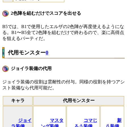
2色陣を組むだけでスコアを出せる
B5では、B1で使用したエルザの2色陣が再度使えるようにな
る。B1〜B5全て2色陣を組むだけで終わるので、楽に高得点
を狙えるパーティだ。
代用モンスター
0
ジョイラ装備の代用
ジョイラ装備の役割は雲耐性の付与。同様の役割を持つアシ
スト装備なら代用可能だ。
キャラ
代用モンスター
ジョイ
マスタ
コマじ
新
ラ装備
ング装備
ろう装備
八装備