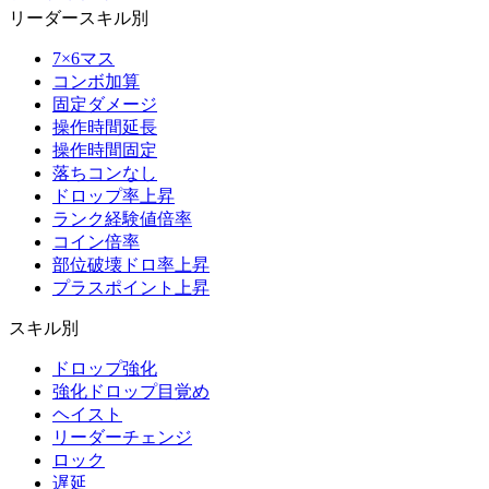
リーダースキル別
7×6マス
コンボ加算
固定ダメージ
操作時間延長
操作時間固定
落ちコンなし
ドロップ率上昇
ランク経験値倍率
コイン倍率
部位破壊ドロ率上昇
プラスポイント上昇
スキル別
ドロップ強化
強化ドロップ目覚め
ヘイスト
リーダーチェンジ
ロック
遅延