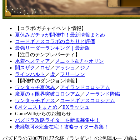
【コラボ/ガチャイベント情報】
夏休みガチャが開催中！最新情報まとめ
コードギアスコラボの当たりと評価
最強リーダーランキング｜最新版
【注目のテンプレパーティ】
水着ヘスティア
／
メニット&チャオリン
闇スザク
／
ロゼ
／
アッシュ
／
ジノ
ラインハルト
／
虚
／
フリーレン
【開催中のダンジョン情報】
ワンタッチ夏休み
／
アイランドコロシアム
魔夏の＋限界突破コロシアム
／
ノーランド降臨
ワンタッチギアス
／
コードギアスコロシアム
8月クエストまとめ
／
EXラッシュ
GameWithからのお知らせ
パズドラ攻略ライターを新規募集中！
未経験可&完全在宅！攻略ライター募集！
パズドラの5300万DL記念杯（ランダン）の2色陣ループ編成