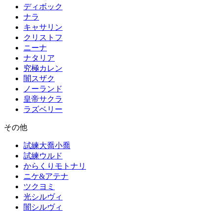
ディボック
ナラ
キャサリン
クリストフ
ニーナ
ナタリア
究極カレン
闇スザク
ノーランド
皇帝サクラ
ラズベリー
その他
試練大喬小喬
試練ウルド
からくりモトナリ
ニケ&アテナ
ツクヨミ
光シルヴィ
闇シルヴィ