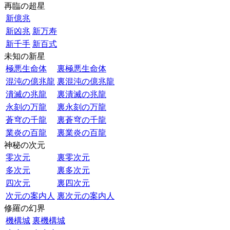
再臨の超星
新億兆
新凶兆
新万寿
新千手
新百式
未知の新星
極悪生命体
裏極悪生命体
混沌の億兆龍
裏混沌の億兆龍
潰滅の兆龍
裏潰滅の兆龍
永刻の万龍
裏永刻の万龍
蒼穹の千龍
裏蒼穹の千龍
業炎の百龍
裏業炎の百龍
神秘の次元
零次元
裏零次元
多次元
裏多次元
四次元
裏四次元
次元の案内人
裏次元の案内人
修羅の幻界
機構城
裏機構城