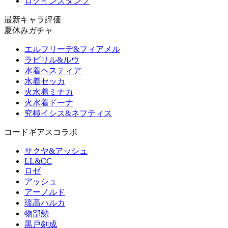
ログインスタンプ
最新キャラ評価
夏休みガチャ
エルフリーデ&フィアメル
ラビリル&ルウ
水着ヘスティア
水着セッカ
火水着ミナカ
火水着ドーナ
究極イシス&ネフティス
コードギアスコラボ
サクヤ&アッシュ
LL&CC
ロゼ
アッシュ
アーノルド
琉高ハルカ
物部勲
黒戸剣成