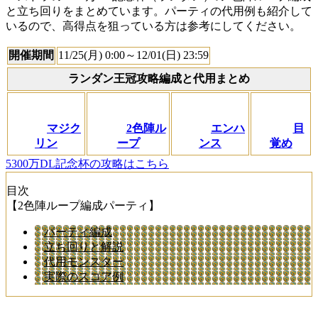
と立ち回りをまとめています。パーティの代用例も紹介して
いるので、高得点を狙っている方は参考にしてください。
開催期間
11/25(月) 0:00～12/01(日) 23:59
ランダン王冠攻略編成と代用まとめ
マジク
2色陣ル
エンハ
目
リン
ープ
ンス
覚め
5300万DL記念杯の攻略はこちら
目次
【2色陣ループ編成パーティ】
パーティ編成
立ち回りと解説
代用モンスター
実際のスコア例