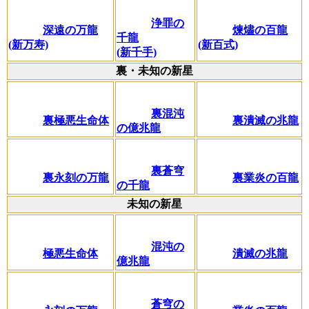
浄罪の
深遠の万龍
煉燼の百龍
千龍
(新万寿)
(新百式)
(新千手)
裏・未知の新星
裏混沌
裏極悪生命体
裏潰滅の兆龍
の億兆龍
裏蒼穹
裏永刻の万龍
裏業炎の百龍
の千龍
未知の新星
混沌の
極悪生命体
潰滅の兆龍
億兆龍
蒼穹の