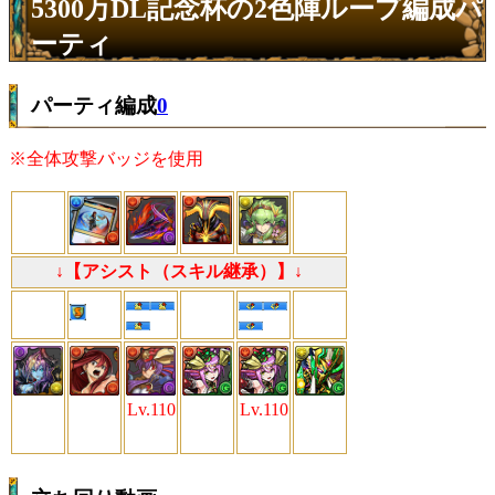
5300万DL記念杯の2色陣ループ編成パ
ーティ
パーティ編成
0
※全体攻撃バッジを使用
↓【アシスト（スキル継承）】↓
Lv.110
Lv.110