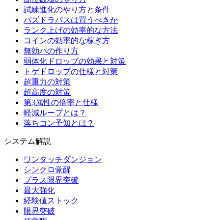
試練進化のやり方と条件
パズドラパスは買うべきか
ランク上げの効率的な方法
コインの効率的な稼ぎ方
無効パの作り方
弱体化ドロップの効果と対策
トゲドロップの仕様と対策
超重力の対策
超高度の対策
第3属性の倍率と仕様
軽減ループとは？
落ちコン予知とは？
システム解説
ワンタッチダンジョン
シンクロ覚醒
プラス限界突破
最大強化
経験値ストック
限界突破