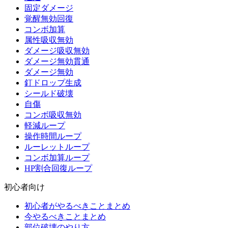
固定ダメージ
覚醒無効回復
コンボ加算
属性吸収無効
ダメージ吸収無効
ダメージ無効貫通
ダメージ無効
釘ドロップ生成
シールド破壊
自傷
コンボ吸収無効
軽減ループ
操作時間ループ
ルーレットループ
コンボ加算ループ
HP割合回復ループ
初心者向け
初心者がやるべきことまとめ
今やるべきことまとめ
部位破壊のやり方