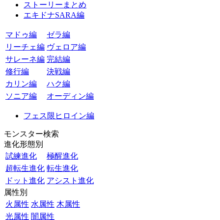
ストーリーまとめ
エキドナSARA編
マドゥ編
ゼラ編
リーチェ編
ヴェロア編
サレーネ編
完結編
修行編
決戦編
カリン編
ハク編
ソニア編
オーディン編
フェス限ヒロイン編
モンスター検索
進化形態別
試練進化
極醒進化
超転生進化
転生進化
ドット進化
アシスト進化
属性別
火属性
水属性
木属性
光属性
闇属性