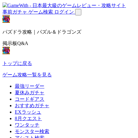
事前ガチャ
ゲーム検索
ログイン
パズドラ攻略｜パズル＆ドラゴンズ
掲示板Q&A
トップに戻る
ゲーム攻略一覧を見る
最強リーダー
夏休みガチャ
コードギアス
おすすめガチャ
EXラッシュ
8月クエスト
ワンタッチ
モンスター検索
アシスト検索