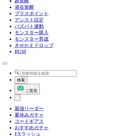
超覚醒
潜在覚醒
プラスポイント
アシスト設定
パズバト連動
モンスター購入
モンスター育成
きせかえドロップ
BGM
検索
ご意見
最強リーダー
夏休みガチャ
コードギアス
おすすめガチャ
EXラッシュ