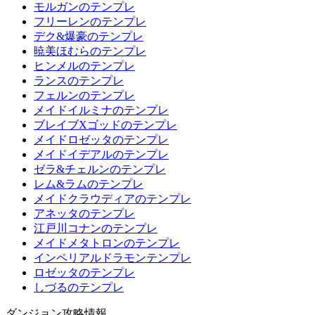
モルガンのテンプレ
フリーレンのテンプレ
デク&爆豪のテンプレ
暁美ほむらのテンプレ
ヒンメルのテンプレ
ランスのテンプレ
フェルンのテンプレ
メイドイルミナのテンプレ
ブレイブXゴッドのテンプレ
メイドロゼッタのテンプレ
メイドイデアルのテンプレ
ゼラ&チェルンのテンプレ
レム&ラムのテンプレ
メイドクラウディアのテンプレ
アネッタのテンプレ
江戸川コナンのテンプレ
メイドメタトロンのテンプレ
インペリアルドラモンテンプレ
ロゼッタのテンプレ
しづるのテンプレ
ダンジョン攻略情報