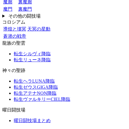
魔廊
裏魔廊
魔門
裏魔門
その他の闘技場
コロシアム
導煌と壊冥
天冥の星動
蒼潜の戦帝
龍族の聖雲
転生シルヴィ降臨
転生リューネ降臨
神々の聖跡
転生ヘラLUNA降臨
転生ゼウスGIGA降臨
転生アテナNON降臨
転生ヴァルキリーCIEL降臨
曜日闘技場
曜日闘技場まとめ