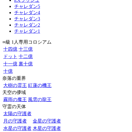
EXラッシュ
チャレダン5
チャレダン4
チャレダン3
チャレダン2
チャレダン1
∞級 1人専用コロシアム
十四億
十三億
ドット
十二億
十一億
裏十億
十億
奈落の重界
大樹の霊王
紅蓮の機王
天空の儚域
霧雨の魔王
風雲の龍王
守霊の天体
太陽の守護者
月の守護者
金星の守護者
水星の守護者
木星の守護者