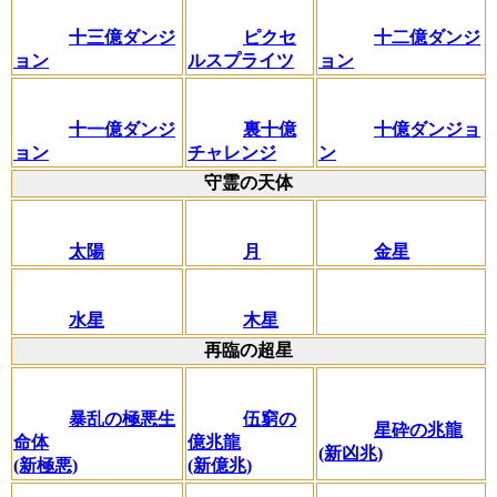
十三億ダンジ
ピクセ
十二億ダンジ
ョン
ルスプライツ
ョン
十一億ダンジ
裏十億
十億ダンジョ
ョン
チャレンジ
ン
守霊の天体
太陽
月
金星
水星
木星
再臨の超星
暴乱の極悪生
伍窮の
星砕の兆龍
命体
億兆龍
(新凶兆)
(新極悪)
(新億兆)