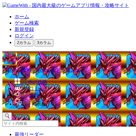
ホーム
ゲーム検索
新規登録
ログイン
2カラム
3カラム
パズドラ攻略｜パズル＆ドラゴンズ
他の攻略
コミュ
速報
掲示板
最強リーダー