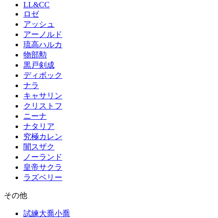
LL&CC
ロゼ
アッシュ
アーノルド
琉高ハルカ
物部勲
黒戸剣成
ディボック
ナラ
キャサリン
クリストフ
ニーナ
ナタリア
究極カレン
闇スザク
ノーランド
皇帝サクラ
ラズベリー
その他
試練大喬小喬