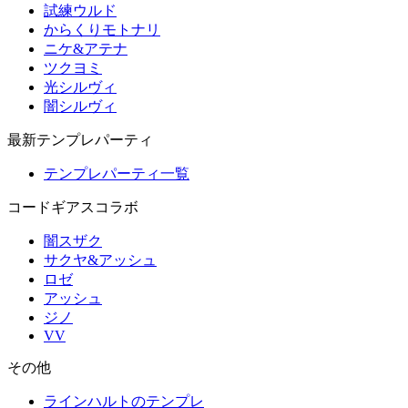
試練ウルド
からくりモトナリ
ニケ&アテナ
ツクヨミ
光シルヴィ
闇シルヴィ
最新テンプレパーティ
テンプレパーティ一覧
コードギアスコラボ
闇スザク
サクヤ&アッシュ
ロゼ
アッシュ
ジノ
VV
その他
ラインハルトのテンプレ