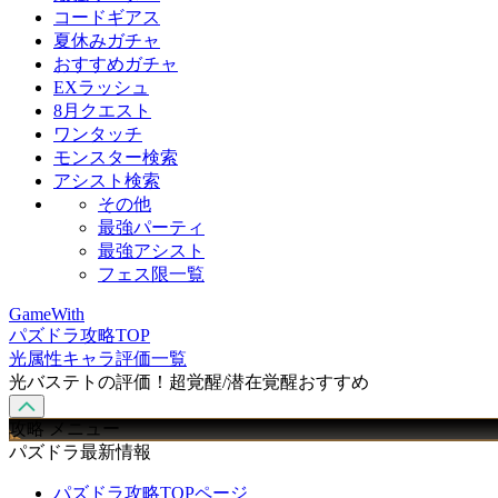
コードギアス
夏休みガチャ
おすすめガチャ
EXラッシュ
8月クエスト
ワンタッチ
モンスター検索
アシスト検索
その他
最強パーティ
最強アシスト
フェス限一覧
GameWith
パズドラ攻略TOP
光属性キャラ評価一覧
光バステトの評価！超覚醒/潜在覚醒おすすめ
攻略 メニュー
パズドラ最新情報
パズドラ攻略TOPページ