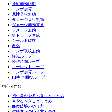
覚醒無効回復
コンボ加算
属性吸収無効
ダメージ吸収無効
ダメージ無効貫通
ダメージ無効
釘ドロップ生成
シールド破壊
自傷
コンボ吸収無効
軽減ループ
操作時間ループ
ルーレットループ
コンボ加算ループ
HP割合回復ループ
初心者向け
初心者がやるべきことまとめ
今やるべきことまとめ
部位破壊のやり方
試練進化のやり方と条件