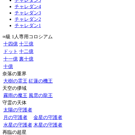
チャレダン5
チャレダン4
チャレダン3
チャレダン2
チャレダン1
∞級 1人専用コロシアム
十四億
十三億
ドット
十二億
十一億
裏十億
十億
奈落の重界
大樹の霊王
紅蓮の機王
天空の儚域
霧雨の魔王
風雲の龍王
守霊の天体
太陽の守護者
月の守護者
金星の守護者
水星の守護者
木星の守護者
再臨の超星