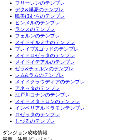
フリーレンのテンプレ
デク&爆豪のテンプレ
暁美ほむらのテンプレ
ヒンメルのテンプレ
ランスのテンプレ
フェルンのテンプレ
メイドイルミナのテンプレ
ブレイブXゴッドのテンプレ
メイドロゼッタのテンプレ
メイドイデアルのテンプレ
ゼラ&チェルンのテンプレ
レム&ラムのテンプレ
メイドクラウディアのテンプレ
アネッタのテンプレ
江戸川コナンのテンプレ
メイドメタトロンのテンプレ
インペリアルドラモンテンプレ
ロゼッタのテンプレ
しづるのテンプレ
ダンジョン攻略情報
最新・注目ダンジョン