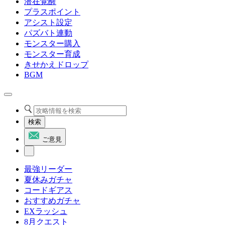
潜在覚醒
プラスポイント
アシスト設定
パズバト連動
モンスター購入
モンスター育成
きせかえドロップ
BGM
検索
ご意見
最強リーダー
夏休みガチャ
コードギアス
おすすめガチャ
EXラッシュ
8月クエスト