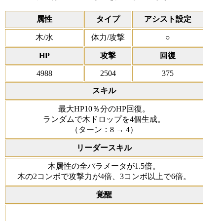
属性
タイプ
アシスト設定
木/水
体力/攻撃
○
HP
攻撃
回復
4988
2504
375
スキル
最大HP10％分のHP回復。
ランダムで木ドロップを4個生成。
（ターン：8 → 4）
リーダースキル
木属性の全パラメータが1.5倍。
木の2コンボで攻撃力が4倍、3コンボ以上で6倍。
覚醒