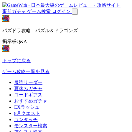
事前ガチャ
ゲーム検索
ログイン
パズドラ攻略｜パズル＆ドラゴンズ
掲示板Q&A
トップに戻る
ゲーム攻略一覧を見る
最強リーダー
夏休みガチャ
コードギアス
おすすめガチャ
EXラッシュ
8月クエスト
ワンタッチ
モンスター検索
アシスト検索