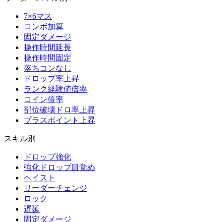
7×6マス
コンボ加算
固定ダメージ
操作時間延長
操作時間固定
落ちコンなし
ドロップ率上昇
ランク経験値倍率
コイン倍率
部位破壊ドロ率上昇
プラスポイント上昇
スキル別
ドロップ強化
強化ドロップ目覚め
ヘイスト
リーダーチェンジ
ロック
遅延
固定ダメージ