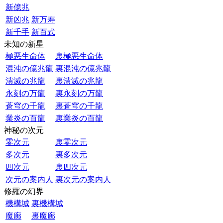
新億兆
新凶兆
新万寿
新千手
新百式
未知の新星
極悪生命体
裏極悪生命体
混沌の億兆龍
裏混沌の億兆龍
潰滅の兆龍
裏潰滅の兆龍
永刻の万龍
裏永刻の万龍
蒼穹の千龍
裏蒼穹の千龍
業炎の百龍
裏業炎の百龍
神秘の次元
零次元
裏零次元
多次元
裏多次元
四次元
裏四次元
次元の案内人
裏次元の案内人
修羅の幻界
機構城
裏機構城
魔廊
裏魔廊