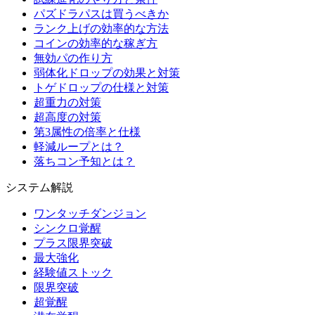
パズドラパスは買うべきか
ランク上げの効率的な方法
コインの効率的な稼ぎ方
無効パの作り方
弱体化ドロップの効果と対策
トゲドロップの仕様と対策
超重力の対策
超高度の対策
第3属性の倍率と仕様
軽減ループとは？
落ちコン予知とは？
システム解説
ワンタッチダンジョン
シンクロ覚醒
プラス限界突破
最大強化
経験値ストック
限界突破
超覚醒