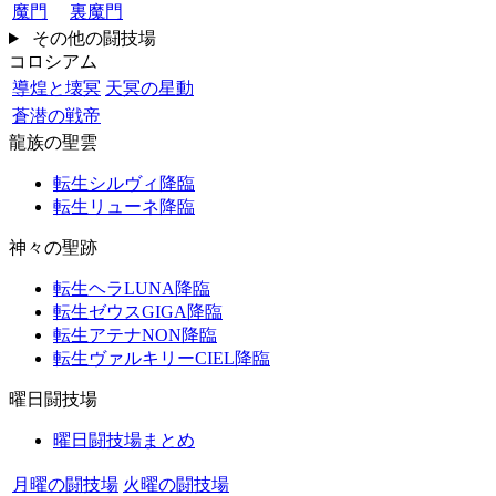
魔門
裏魔門
その他の闘技場
コロシアム
導煌と壊冥
天冥の星動
蒼潜の戦帝
龍族の聖雲
転生シルヴィ降臨
転生リューネ降臨
神々の聖跡
転生ヘラLUNA降臨
転生ゼウスGIGA降臨
転生アテナNON降臨
転生ヴァルキリーCIEL降臨
曜日闘技場
曜日闘技場まとめ
月曜の闘技場
火曜の闘技場