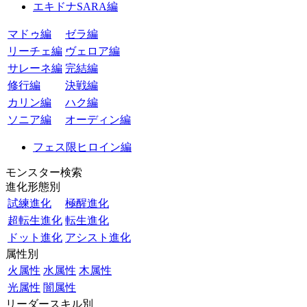
エキドナSARA編
マドゥ編
ゼラ編
リーチェ編
ヴェロア編
サレーネ編
完結編
修行編
決戦編
カリン編
ハク編
ソニア編
オーディン編
フェス限ヒロイン編
モンスター検索
進化形態別
試練進化
極醒進化
超転生進化
転生進化
ドット進化
アシスト進化
属性別
火属性
水属性
木属性
光属性
闇属性
リーダースキル別