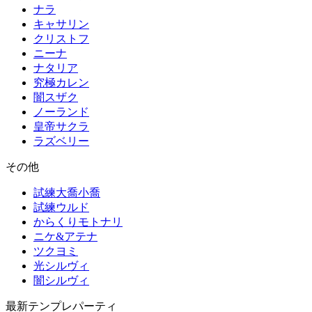
ナラ
キャサリン
クリストフ
ニーナ
ナタリア
究極カレン
闇スザク
ノーランド
皇帝サクラ
ラズベリー
その他
試練大喬小喬
試練ウルド
からくりモトナリ
ニケ&アテナ
ツクヨミ
光シルヴィ
闇シルヴィ
最新テンプレパーティ