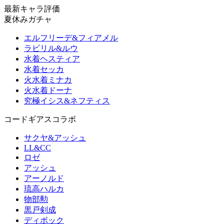
最新キャラ評価
夏休みガチャ
エルフリーデ&フィアメル
ラビリル&ルウ
水着ヘスティア
水着セッカ
火水着ミナカ
火水着ドーナ
究極イシス&ネフティス
コードギアスコラボ
サクヤ&アッシュ
LL&CC
ロゼ
アッシュ
アーノルド
琉高ハルカ
物部勲
黒戸剣成
ディボック