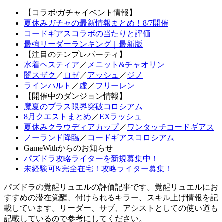
【コラボ/ガチャイベント情報】
夏休みガチャの最新情報まとめ！8/7開催
コードギアスコラボの当たりと評価
最強リーダーランキング｜最新版
【注目のテンプレパーティ】
水着ヘスティア
／
メニット&チャオリン
闇スザク
／
ロゼ
／
アッシュ
／
ジノ
ラインハルト
／
虚
／
フリーレン
【開催中のダンジョン情報】
魔夏のプラス限界突破コロシアム
8月クエストまとめ
／
EXラッシュ
夏休みクラウディアカップ
／
ワンタッチコードギアス
ノーランド降臨
／
コードギアスコロシアム
GameWithからのお知らせ
パズドラ攻略ライターを新規募集中！
未経験可&完全在宅！攻略ライター募集！
パズドラの覚醒リュエルの評価記事です。覚醒リュエルにお
すすめの潜在覚醒、付けられるキラー、スキル上げ情報を記
載しています。リーダー、サブ、アシストとしての使い道も
記載しているので参考にしてください。