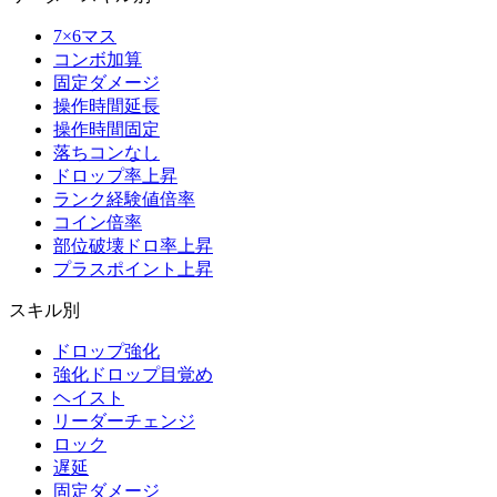
7×6マス
コンボ加算
固定ダメージ
操作時間延長
操作時間固定
落ちコンなし
ドロップ率上昇
ランク経験値倍率
コイン倍率
部位破壊ドロ率上昇
プラスポイント上昇
スキル別
ドロップ強化
強化ドロップ目覚め
ヘイスト
リーダーチェンジ
ロック
遅延
固定ダメージ