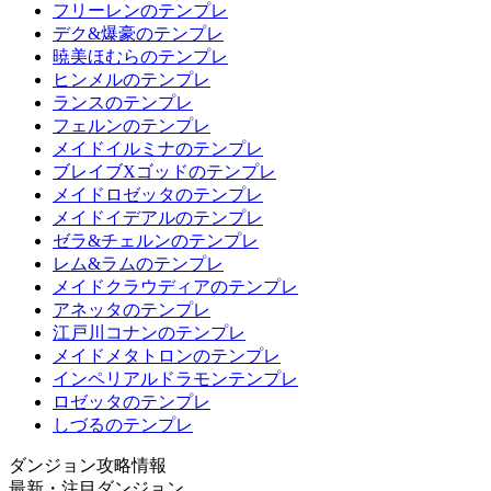
フリーレンのテンプレ
デク&爆豪のテンプレ
暁美ほむらのテンプレ
ヒンメルのテンプレ
ランスのテンプレ
フェルンのテンプレ
メイドイルミナのテンプレ
ブレイブXゴッドのテンプレ
メイドロゼッタのテンプレ
メイドイデアルのテンプレ
ゼラ&チェルンのテンプレ
レム&ラムのテンプレ
メイドクラウディアのテンプレ
アネッタのテンプレ
江戸川コナンのテンプレ
メイドメタトロンのテンプレ
インペリアルドラモンテンプレ
ロゼッタのテンプレ
しづるのテンプレ
ダンジョン攻略情報
最新・注目ダンジョン