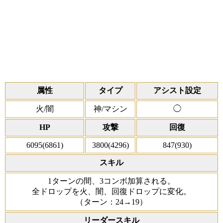
属性
タイプ
アシスト設定
火/闇
神/マシン
◯
HP
攻撃
回復
6095(6861)
3800(4296)
847(930)
スキル
1ターンの間、3コンボ加算される。
全ドロップを火、闇、回復ドロップに変化。
（ターン：24→19）
リーダースキル