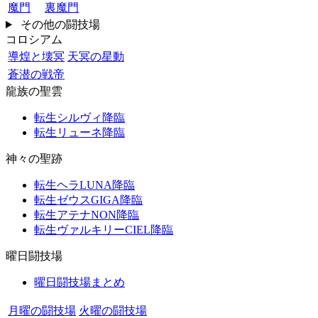
魔門
裏魔門
その他の闘技場
コロシアム
導煌と壊冥
天冥の星動
蒼潜の戦帝
龍族の聖雲
転生シルヴィ降臨
転生リューネ降臨
神々の聖跡
転生ヘラLUNA降臨
転生ゼウスGIGA降臨
転生アテナNON降臨
転生ヴァルキリーCIEL降臨
曜日闘技場
曜日闘技場まとめ
月曜の闘技場
火曜の闘技場