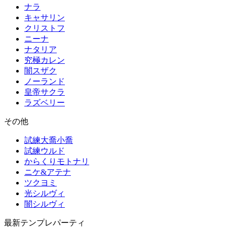
ナラ
キャサリン
クリストフ
ニーナ
ナタリア
究極カレン
闇スザク
ノーランド
皇帝サクラ
ラズベリー
その他
試練大喬小喬
試練ウルド
からくりモトナリ
ニケ&アテナ
ツクヨミ
光シルヴィ
闇シルヴィ
最新テンプレパーティ