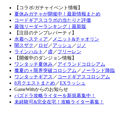
【コラボ/ガチャイベント情報】
夏休みガチャが開催中！最新情報まとめ
コードギアスコラボの当たりと評価
最強リーダーランキング｜最新版
【注目のテンプレパーティ】
水着ヘスティア
／
メニット&チャオリン
闇スザク
／
ロゼ
／
アッシュ
／
ジノ
ラインハルト
／
虚
／
フリーレン
【開催中のダンジョン情報】
ワンタッチ夏休み
／
アイランドコロシアム
魔夏の＋限界突破コロシアム
／
ノーランド降臨
ワンタッチギアス
／
コードギアスコロシアム
8月クエストまとめ
／
EXラッシュ
GameWithからのお知らせ
パズドラ攻略ライターを新規募集中！
未経験可&完全在宅！攻略ライター募集！