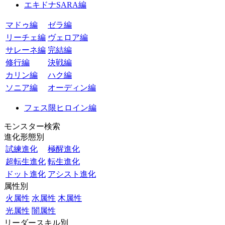
エキドナSARA編
マドゥ編
ゼラ編
リーチェ編
ヴェロア編
サレーネ編
完結編
修行編
決戦編
カリン編
ハク編
ソニア編
オーディン編
フェス限ヒロイン編
モンスター検索
進化形態別
試練進化
極醒進化
超転生進化
転生進化
ドット進化
アシスト進化
属性別
火属性
水属性
木属性
光属性
闇属性
リーダースキル別