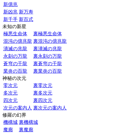
新億兆
新凶兆
新万寿
新千手
新百式
未知の新星
極悪生命体
裏極悪生命体
混沌の億兆龍
裏混沌の億兆龍
潰滅の兆龍
裏潰滅の兆龍
永刻の万龍
裏永刻の万龍
蒼穹の千龍
裏蒼穹の千龍
業炎の百龍
裏業炎の百龍
神秘の次元
零次元
裏零次元
多次元
裏多次元
四次元
裏四次元
次元の案内人
裏次元の案内人
修羅の幻界
機構城
裏機構城
魔廊
裏魔廊