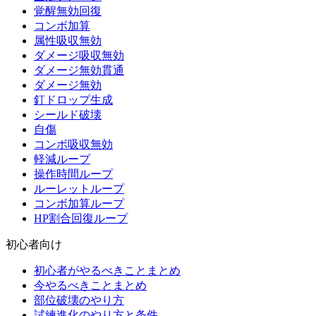
覚醒無効回復
コンボ加算
属性吸収無効
ダメージ吸収無効
ダメージ無効貫通
ダメージ無効
釘ドロップ生成
シールド破壊
自傷
コンボ吸収無効
軽減ループ
操作時間ループ
ルーレットループ
コンボ加算ループ
HP割合回復ループ
初心者向け
初心者がやるべきことまとめ
今やるべきことまとめ
部位破壊のやり方
試練進化のやり方と条件