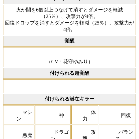
火か闇を6個以上つなげて消すとダメージを軽減
（25％）、攻撃力が4倍。
回復ドロップを消すとダメージを軽減（25％）、攻撃力が
4倍。
覚醒
（CV：花守ゆみり）
付けられる超覚醒
付けられる潜在キラー
マシ
体
神
回復
ン
力
ドラゴ
攻
バラン
悪魔
ン
撃
ス