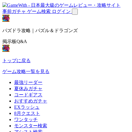
事前ガチャ
ゲーム検索
ログイン
パズドラ攻略｜パズル＆ドラゴンズ
掲示板Q&A
トップに戻る
ゲーム攻略一覧を見る
最強リーダー
夏休みガチャ
コードギアス
おすすめガチャ
EXラッシュ
8月クエスト
ワンタッチ
モンスター検索
アシスト検索