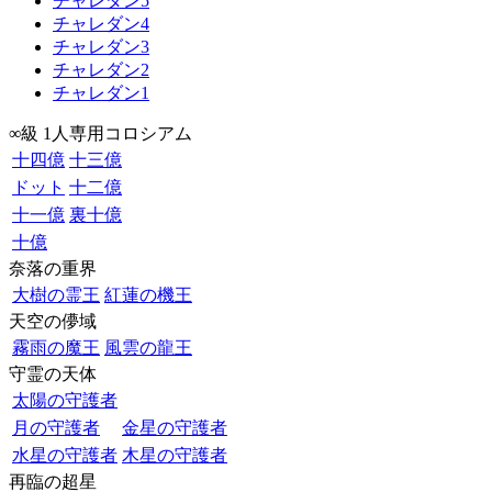
チャレダン5
チャレダン4
チャレダン3
チャレダン2
チャレダン1
∞級 1人専用コロシアム
十四億
十三億
ドット
十二億
十一億
裏十億
十億
奈落の重界
大樹の霊王
紅蓮の機王
天空の儚域
霧雨の魔王
風雲の龍王
守霊の天体
太陽の守護者
月の守護者
金星の守護者
水星の守護者
木星の守護者
再臨の超星