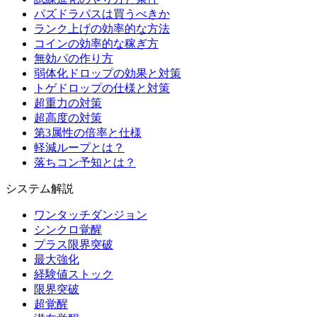
パズドラパスは買うべきか
ランク上げの効率的な方法
コインの効率的な稼ぎ方
無効パの作り方
弱体化ドロップの効果と対策
トゲドロップの仕様と対策
超重力の対策
超高度の対策
第3属性の倍率と仕様
軽減ループとは？
落ちコン予知とは？
システム解説
ワンタッチダンジョン
シンクロ覚醒
プラス限界突破
最大強化
経験値ストック
限界突破
超覚醒