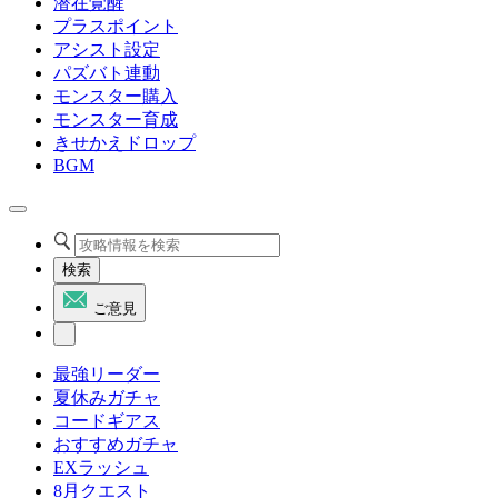
潜在覚醒
プラスポイント
アシスト設定
パズバト連動
モンスター購入
モンスター育成
きせかえドロップ
BGM
検索
ご意見
最強リーダー
夏休みガチャ
コードギアス
おすすめガチャ
EXラッシュ
8月クエスト