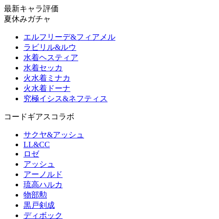
最新キャラ評価
夏休みガチャ
エルフリーデ&フィアメル
ラビリル&ルウ
水着ヘスティア
水着セッカ
火水着ミナカ
火水着ドーナ
究極イシス&ネフティス
コードギアスコラボ
サクヤ&アッシュ
LL&CC
ロゼ
アッシュ
アーノルド
琉高ハルカ
物部勲
黒戸剣成
ディボック