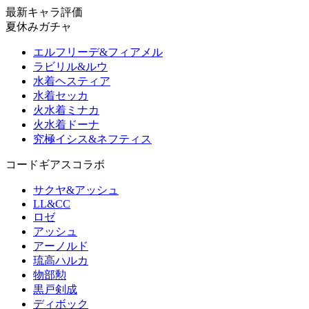
最新キャラ評価
夏休みガチャ
エルフリーデ&フィアメル
ラビリル&ルウ
水着ヘスティア
水着セッカ
火水着ミナカ
火水着ドーナ
究極イシス&ネフティス
コードギアスコラボ
サクヤ&アッシュ
LL&CC
ロゼ
アッシュ
アーノルド
琉高ハルカ
物部勲
黒戸剣成
ディボック