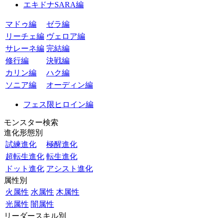
エキドナSARA編
マドゥ編
ゼラ編
リーチェ編
ヴェロア編
サレーネ編
完結編
修行編
決戦編
カリン編
ハク編
ソニア編
オーディン編
フェス限ヒロイン編
モンスター検索
進化形態別
試練進化
極醒進化
超転生進化
転生進化
ドット進化
アシスト進化
属性別
火属性
水属性
木属性
光属性
闇属性
リーダースキル別