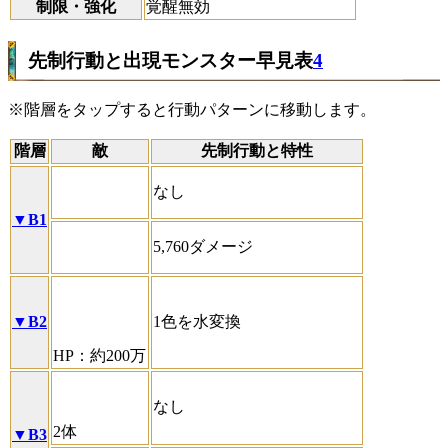
制限・強化
覚醒無効
先制行動と出現モンスター早見表
4
※階層をタップすると行動パターンに移動します。
階層
敵
先制行動と特性
なし
▼B1
5,760ダメージ
▼B2
1色を水変換
HP：約200万
なし
2体
▼B3