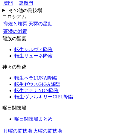
魔門
裏魔門
その他の闘技場
コロシアム
導煌と壊冥
天冥の星動
蒼潜の戦帝
龍族の聖雲
転生シルヴィ降臨
転生リューネ降臨
神々の聖跡
転生ヘラLUNA降臨
転生ゼウスGIGA降臨
転生アテナNON降臨
転生ヴァルキリーCIEL降臨
曜日闘技場
曜日闘技場まとめ
月曜の闘技場
火曜の闘技場