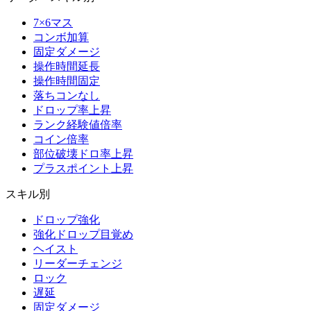
7×6マス
コンボ加算
固定ダメージ
操作時間延長
操作時間固定
落ちコンなし
ドロップ率上昇
ランク経験値倍率
コイン倍率
部位破壊ドロ率上昇
プラスポイント上昇
スキル別
ドロップ強化
強化ドロップ目覚め
ヘイスト
リーダーチェンジ
ロック
遅延
固定ダメージ