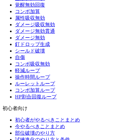
覚醒無効回復
コンボ加算
属性吸収無効
ダメージ吸収無効
ダメージ無効貫通
ダメージ無効
釘ドロップ生成
シールド破壊
自傷
コンボ吸収無効
軽減ループ
操作時間ループ
ルーレットループ
コンボ加算ループ
HP割合回復ループ
初心者向け
初心者がやるべきことまとめ
今やるべきことまとめ
部位破壊のやり方
試練進化のやり方と条件