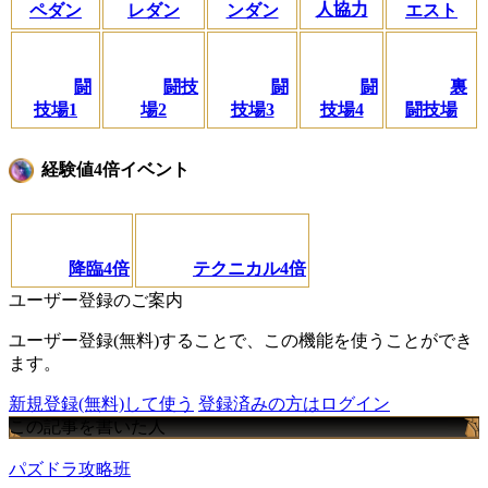
人協力
ペダン
レダン
ンダン
エスト
闘
闘技
闘
闘
裏
技場1
場2
技場3
技場4
闘技場
経験値4倍イベント
降臨4倍
テクニカル4倍
ユーザー登録のご案内
ユーザー登録(無料)することで、この機能を使うことができ
ます。
新規登録(無料)して使う
登録済みの方はログイン
この記事を書いた人
パズドラ攻略班