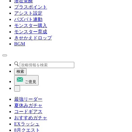
潜在覚醒
プラスポイント
アシスト設定
パズバト連動
モンスター購入
モンスター育成
きせかえドロップ
BGM
検索
ご意見
最強リーダー
夏休みガチャ
コードギアス
おすすめガチャ
EXラッシュ
8月クエスト