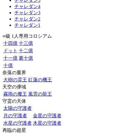
チャレダン5
チャレダン4
チャレダン3
チャレダン2
チャレダン1
∞級 1人専用コロシアム
十四億
十三億
ドット
十二億
十一億
裏十億
十億
奈落の重界
大樹の霊王
紅蓮の機王
天空の儚域
霧雨の魔王
風雲の龍王
守霊の天体
太陽の守護者
月の守護者
金星の守護者
水星の守護者
木星の守護者
再臨の超星