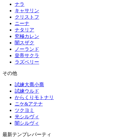
ナラ
キャサリン
クリストフ
ニーナ
ナタリア
究極カレン
闇スザク
ノーランド
皇帝サクラ
ラズベリー
その他
試練大喬小喬
試練ウルド
からくりモトナリ
ニケ&アテナ
ツクヨミ
光シルヴィ
闇シルヴィ
最新テンプレパーティ