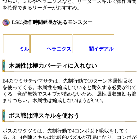
づらい。ミルやヘラニクスなど、リーダースキルで操作時間
を確保できるリーダーがおすすめ。
LSに操作時間延長があるモンスター
ミル
ヘラニクス
闇イデアル
木属性は極力パーティに入れない
B4のウミサチヤマサチは、先制行動で10ターン木属性吸収
を使ってくる。木属性を編成していると耐久する必要が出て
くる。覚醒無効でスキブが積めないため、属性吸収無効も溜
まりづらい。木属性は編成しないほうがいい。
ボス戦は陣スキルを使おう
ボスのワダツミは、先制行動で4コンボ以下吸収をしてく
る。3、4色陣スキルは比較的パズルが容易になり、コンボが