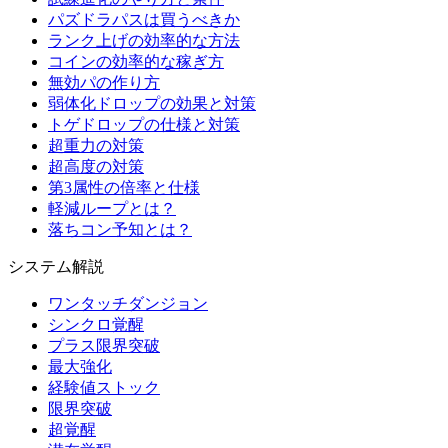
パズドラパスは買うべきか
ランク上げの効率的な方法
コインの効率的な稼ぎ方
無効パの作り方
弱体化ドロップの効果と対策
トゲドロップの仕様と対策
超重力の対策
超高度の対策
第3属性の倍率と仕様
軽減ループとは？
落ちコン予知とは？
システム解説
ワンタッチダンジョン
シンクロ覚醒
プラス限界突破
最大強化
経験値ストック
限界突破
超覚醒