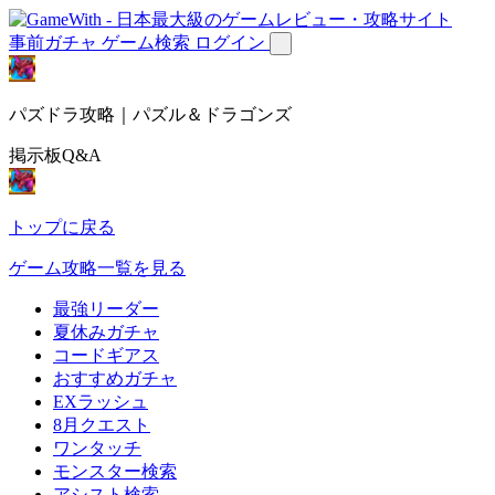
事前ガチャ
ゲーム検索
ログイン
パズドラ攻略｜パズル＆ドラゴンズ
掲示板Q&A
トップに戻る
ゲーム攻略一覧を見る
最強リーダー
夏休みガチャ
コードギアス
おすすめガチャ
EXラッシュ
8月クエスト
ワンタッチ
モンスター検索
アシスト検索