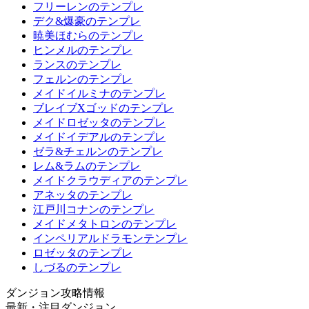
フリーレンのテンプレ
デク&爆豪のテンプレ
暁美ほむらのテンプレ
ヒンメルのテンプレ
ランスのテンプレ
フェルンのテンプレ
メイドイルミナのテンプレ
ブレイブXゴッドのテンプレ
メイドロゼッタのテンプレ
メイドイデアルのテンプレ
ゼラ&チェルンのテンプレ
レム&ラムのテンプレ
メイドクラウディアのテンプレ
アネッタのテンプレ
江戸川コナンのテンプレ
メイドメタトロンのテンプレ
インペリアルドラモンテンプレ
ロゼッタのテンプレ
しづるのテンプレ
ダンジョン攻略情報
最新・注目ダンジョン