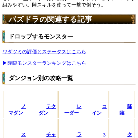
組みやすい。陣スキルを使って一撃で倒そう。
パズドラの関連する記事
ドロップするモンスター
ワダツミの評価とステータスはこちら
▶降臨モンスターランキングはこちら
ダンジョン別の攻略一覧
ノ
テク
レ
コ
降
マダン
ダン
ーダー
イン
臨
ス
チャ
ラ
ク
3