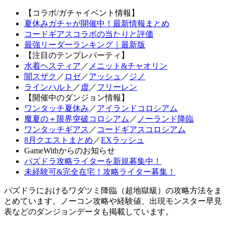
【コラボ/ガチャイベント情報】
夏休みガチャが開催中！最新情報まとめ
コードギアスコラボの当たりと評価
最強リーダーランキング｜最新版
【注目のテンプレパーティ】
水着ヘスティア
／
メニット&チャオリン
闇スザク
／
ロゼ
／
アッシュ
／
ジノ
ラインハルト
／
虚
／
フリーレン
【開催中のダンジョン情報】
ワンタッチ夏休み
／
アイランドコロシアム
魔夏の＋限界突破コロシアム
／
ノーランド降臨
ワンタッチギアス
／
コードギアスコロシアム
8月クエストまとめ
／
EXラッシュ
GameWithからのお知らせ
パズドラ攻略ライターを新規募集中！
未経験可&完全在宅！攻略ライター募集！
パズドラにおけるワダツミ降臨（超地獄級）の攻略方法をま
とめています。ノーコン攻略や経験値、出現モンスター早見
表などのダンジョンデータも掲載しています。