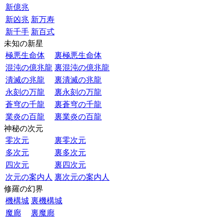
新億兆
新凶兆
新万寿
新千手
新百式
未知の新星
極悪生命体
裏極悪生命体
混沌の億兆龍
裏混沌の億兆龍
潰滅の兆龍
裏潰滅の兆龍
永刻の万龍
裏永刻の万龍
蒼穹の千龍
裏蒼穹の千龍
業炎の百龍
裏業炎の百龍
神秘の次元
零次元
裏零次元
多次元
裏多次元
四次元
裏四次元
次元の案内人
裏次元の案内人
修羅の幻界
機構城
裏機構城
魔廊
裏魔廊