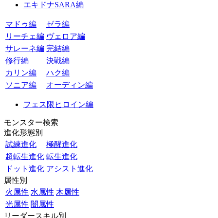
エキドナSARA編
マドゥ編
ゼラ編
リーチェ編
ヴェロア編
サレーネ編
完結編
修行編
決戦編
カリン編
ハク編
ソニア編
オーディン編
フェス限ヒロイン編
モンスター検索
進化形態別
試練進化
極醒進化
超転生進化
転生進化
ドット進化
アシスト進化
属性別
火属性
水属性
木属性
光属性
闇属性
リーダースキル別