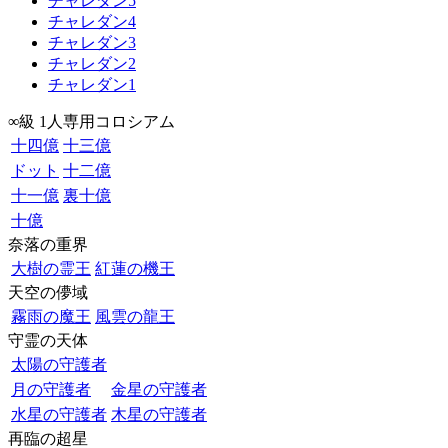
チャレダン5
チャレダン4
チャレダン3
チャレダン2
チャレダン1
∞級 1人専用コロシアム
十四億
十三億
ドット
十二億
十一億
裏十億
十億
奈落の重界
大樹の霊王
紅蓮の機王
天空の儚域
霧雨の魔王
風雲の龍王
守霊の天体
太陽の守護者
月の守護者
金星の守護者
水星の守護者
木星の守護者
再臨の超星