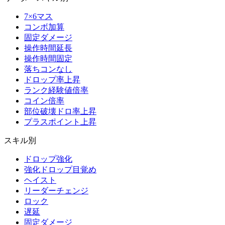
7×6マス
コンボ加算
固定ダメージ
操作時間延長
操作時間固定
落ちコンなし
ドロップ率上昇
ランク経験値倍率
コイン倍率
部位破壊ドロ率上昇
プラスポイント上昇
スキル別
ドロップ強化
強化ドロップ目覚め
ヘイスト
リーダーチェンジ
ロック
遅延
固定ダメージ