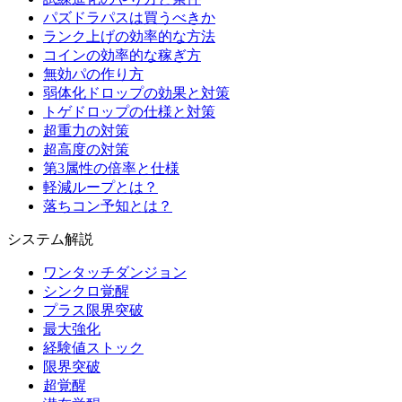
パズドラパスは買うべきか
ランク上げの効率的な方法
コインの効率的な稼ぎ方
無効パの作り方
弱体化ドロップの効果と対策
トゲドロップの仕様と対策
超重力の対策
超高度の対策
第3属性の倍率と仕様
軽減ループとは？
落ちコン予知とは？
システム解説
ワンタッチダンジョン
シンクロ覚醒
プラス限界突破
最大強化
経験値ストック
限界突破
超覚醒