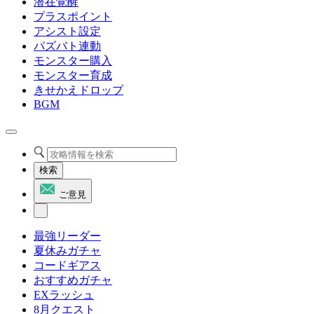
潜在覚醒
プラスポイント
アシスト設定
パズバト連動
モンスター購入
モンスター育成
きせかえドロップ
BGM
検索
ご意見
最強リーダー
夏休みガチャ
コードギアス
おすすめガチャ
EXラッシュ
8月クエスト