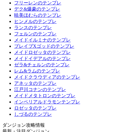
フリーレンのテンプレ
デク&爆豪のテンプレ
暁美ほむらのテンプレ
ヒンメルのテンプレ
ランスのテンプレ
フェルンのテンプレ
メイドイルミナのテンプレ
ブレイブXゴッドのテンプレ
メイドロゼッタのテンプレ
メイドイデアルのテンプレ
ゼラ&チェルンのテンプレ
レム&ラムのテンプレ
メイドクラウディアのテンプレ
アネッタのテンプレ
江戸川コナンのテンプレ
メイドメタトロンのテンプレ
インペリアルドラモンテンプレ
ロゼッタのテンプレ
しづるのテンプレ
ダンジョン攻略情報
最新・注目ダンジョン