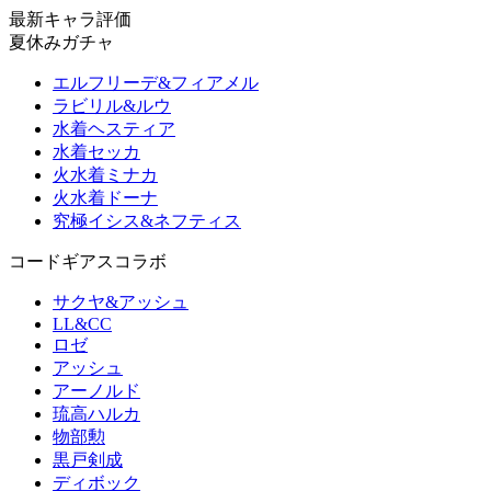
最新キャラ評価
夏休みガチャ
エルフリーデ&フィアメル
ラビリル&ルウ
水着ヘスティア
水着セッカ
火水着ミナカ
火水着ドーナ
究極イシス&ネフティス
コードギアスコラボ
サクヤ&アッシュ
LL&CC
ロゼ
アッシュ
アーノルド
琉高ハルカ
物部勲
黒戸剣成
ディボック