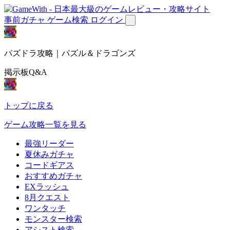
事前ガチャ
ゲーム検索
ログイン
パズドラ攻略｜パズル＆ドラゴンズ
掲示板Q&A
トップに戻る
ゲーム攻略一覧を見る
最強リーダー
夏休みガチャ
コードギアス
おすすめガチャ
EXラッシュ
8月クエスト
ワンタッチ
モンスター検索
アシスト検索