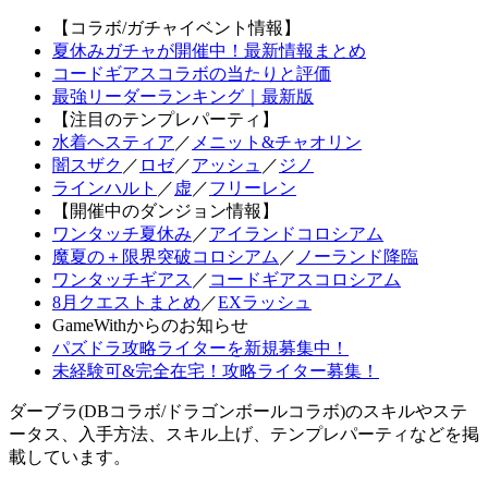
【コラボ/ガチャイベント情報】
夏休みガチャが開催中！最新情報まとめ
コードギアスコラボの当たりと評価
最強リーダーランキング｜最新版
【注目のテンプレパーティ】
水着ヘスティア
／
メニット&チャオリン
闇スザク
／
ロゼ
／
アッシュ
／
ジノ
ラインハルト
／
虚
／
フリーレン
【開催中のダンジョン情報】
ワンタッチ夏休み
／
アイランドコロシアム
魔夏の＋限界突破コロシアム
／
ノーランド降臨
ワンタッチギアス
／
コードギアスコロシアム
8月クエストまとめ
／
EXラッシュ
GameWithからのお知らせ
パズドラ攻略ライターを新規募集中！
未経験可&完全在宅！攻略ライター募集！
ダーブラ(DBコラボ/ドラゴンボールコラボ)のスキルやステ
ータス、入手方法、スキル上げ、テンプレパーティなどを掲
載しています。