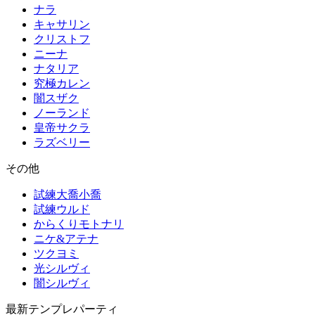
ナラ
キャサリン
クリストフ
ニーナ
ナタリア
究極カレン
闇スザク
ノーランド
皇帝サクラ
ラズベリー
その他
試練大喬小喬
試練ウルド
からくりモトナリ
ニケ&アテナ
ツクヨミ
光シルヴィ
闇シルヴィ
最新テンプレパーティ