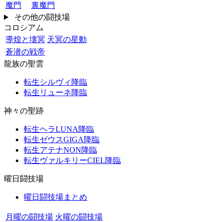
魔門
裏魔門
その他の闘技場
コロシアム
導煌と壊冥
天冥の星動
蒼潜の戦帝
龍族の聖雲
転生シルヴィ降臨
転生リューネ降臨
神々の聖跡
転生ヘラLUNA降臨
転生ゼウスGIGA降臨
転生アテナNON降臨
転生ヴァルキリーCIEL降臨
曜日闘技場
曜日闘技場まとめ
月曜の闘技場
火曜の闘技場