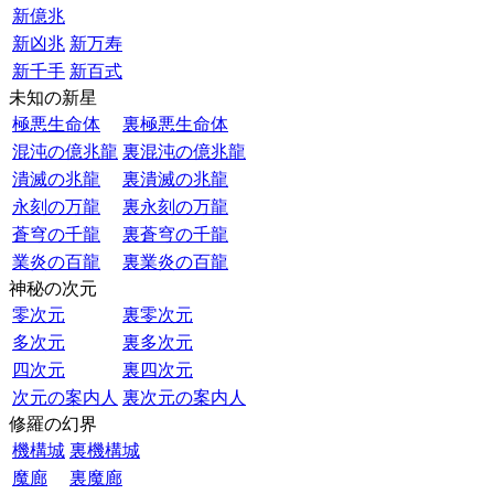
新億兆
新凶兆
新万寿
新千手
新百式
未知の新星
極悪生命体
裏極悪生命体
混沌の億兆龍
裏混沌の億兆龍
潰滅の兆龍
裏潰滅の兆龍
永刻の万龍
裏永刻の万龍
蒼穹の千龍
裏蒼穹の千龍
業炎の百龍
裏業炎の百龍
神秘の次元
零次元
裏零次元
多次元
裏多次元
四次元
裏四次元
次元の案内人
裏次元の案内人
修羅の幻界
機構城
裏機構城
魔廊
裏魔廊