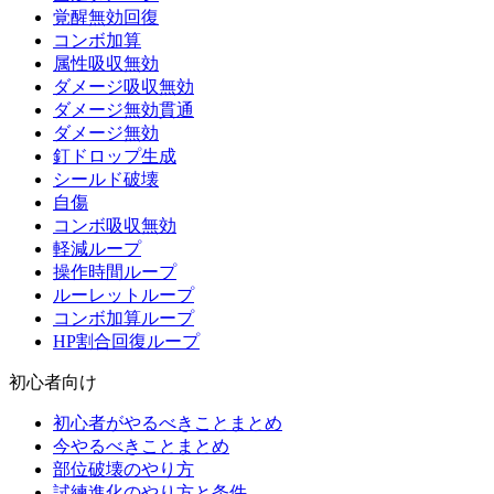
覚醒無効回復
コンボ加算
属性吸収無効
ダメージ吸収無効
ダメージ無効貫通
ダメージ無効
釘ドロップ生成
シールド破壊
自傷
コンボ吸収無効
軽減ループ
操作時間ループ
ルーレットループ
コンボ加算ループ
HP割合回復ループ
初心者向け
初心者がやるべきことまとめ
今やるべきことまとめ
部位破壊のやり方
試練進化のやり方と条件