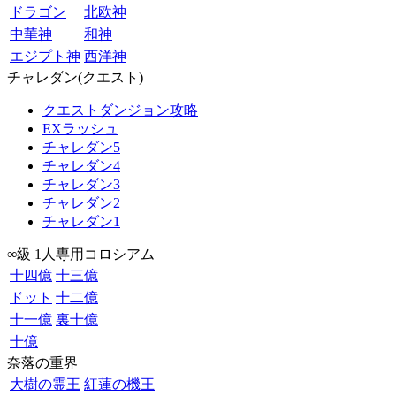
ドラゴン
北欧神
中華神
和神
エジプト神
西洋神
チャレダン(クエスト)
クエストダンジョン攻略
EXラッシュ
チャレダン5
チャレダン4
チャレダン3
チャレダン2
チャレダン1
∞級 1人専用コロシアム
十四億
十三億
ドット
十二億
十一億
裏十億
十億
奈落の重界
大樹の霊王
紅蓮の機王