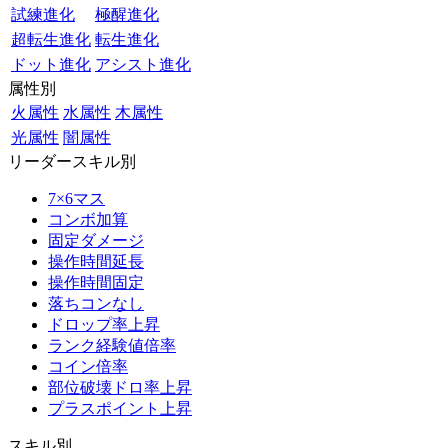
試練進化
極醒進化
超転生進化
転生進化
ドット進化
アシスト進化
属性別
火属性
水属性
木属性
光属性
闇属性
リーダースキル別
7×6マス
コンボ加算
固定ダメージ
操作時間延長
操作時間固定
落ちコンなし
ドロップ率上昇
ランク経験値倍率
コイン倍率
部位破壊ドロ率上昇
プラスポイント上昇
スキル別