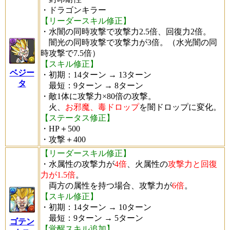
・ドラゴンキラー
【リーダースキル修正】
・水闇の同時攻撃で攻撃力2.5倍、回復力2倍。
闇光の同時攻撃で攻撃力が3倍。（水光闇の同
時攻撃で7.5倍）
【スキル修正】
ベジー
・初期：14ターン → 13ターン
タ
最短：9ターン → 8ターン
・敵1体に攻撃力×80倍の攻撃。
火、
お邪魔、毒ドロップ
を闇ドロップに変化。
【ステータス修正】
・HP＋500
・攻撃＋400
【リーダースキル修正】
・水属性の攻撃力が
4倍
、火属性の
攻撃力と回復
力が1.5倍
。
両方の属性を持つ場合、攻撃力が
6倍
。
【スキル修正】
・初期：14ターン → 10ターン
最短：9ターン → 5ターン
ゴテン
【覚醒スキル追加】