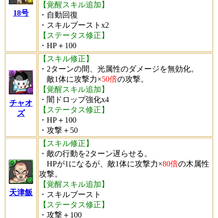
【覚醒スキル追加】
18号
・自動回復
・スキルブーストx2
【ステータス修正】
・HP＋100
【スキル修正】
・2ターンの間、光属性のダメージを無効化。
敵1体に攻撃力×
50倍
の攻撃。
【覚醒スキル追加】
・闇ドロップ強化x4
チャオ
【ステータス修正】
ズ
・HP＋100
・攻撃＋50
【スキル修正】
・敵の行動を2ターン遅らせる。
HPが1になるが、敵1体に攻撃力×
80倍
の木属性
攻撃。
【覚醒スキル追加】
天津飯
・スキルブースト
【ステータス修正】
・攻撃＋100