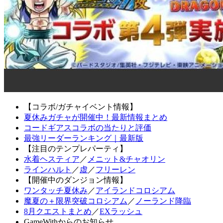
【コラボ/ガチャイベント情報】
夏休みガチャが開催中！最新情報まとめ
コードギアスコラボの当たりと評価
最強リーダーランキング｜最新版
【注目のテンプレパーティ】
水着ヘスティア
／
メニット&チャオリン
ラインハルト
／
虚
／
フリーレン
【開催中のダンジョン情報】
ワンタッチ夏休み
／
アイランドコロシアム
魔夏の＋限界突破コロシアム
／
ノーランド降臨
8月クエストまとめ
／
EXラッシュ
GameWithからのお知らせ