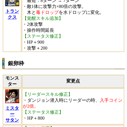
最短：8ターン → 7ターン
・敵1体に攻撃力×80倍の攻撃。
トラン
木と
毒ドロップ
を水ドロップに変化。
クス
【覚醒スキル追加】
・2体攻撃
・操作時間延長
【ステータス修正】
・HP＋900
・攻撃＋200
銀卵枠
モンス
変更点
ター
【リーダースキル修正】
・ダンジョン潜入時にリーダーの時、
入手コイン
が2倍。
ミスタ
【ステータス修正】
ー
・HP＋800
サタン