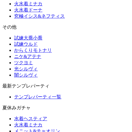
火水着ミナカ
火水着ドーナ
究極イシス&ネフティス
その他
試練大喬小喬
試練ウルド
からくりモトナリ
ニケ&アテナ
ツクヨミ
光シルヴィ
闇シルヴィ
最新テンプレパーティ
テンプレパーティ一覧
夏休みガチャ
水着ヘスティア
火水着ミナカ
メニット&チャオリン