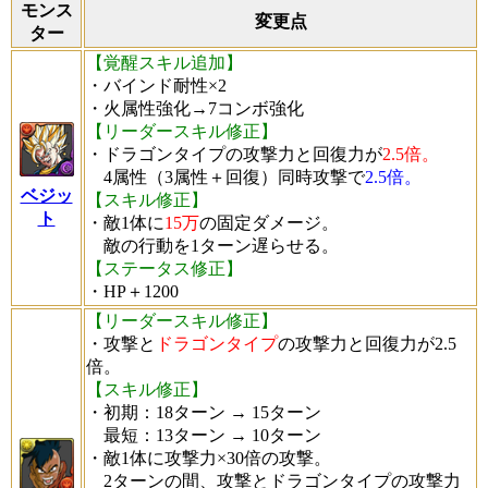
モンス
変更点
ター
【覚醒スキル追加】
・バインド耐性×2
・火属性強化→7コンボ強化
【リーダースキル修正】
・ドラゴンタイプの攻撃力と回復力が
2.5倍。
4属性（3属性＋回復）同時攻撃で
2.5倍。
ベジッ
【スキル修正】
ト
・敵1体に
15万
の固定ダメージ。
敵の行動を1ターン遅らせる。
【ステータス修正】
・HP＋1200
【リーダースキル修正】
・攻撃と
ドラゴンタイプ
の攻撃力と回復力が2.5
倍。
【スキル修正】
・初期：18ターン → 15ターン
最短：13ターン → 10ターン
・敵1体に攻撃力×30倍の攻撃。
2ターンの間、攻撃とドラゴンタイプの攻撃力