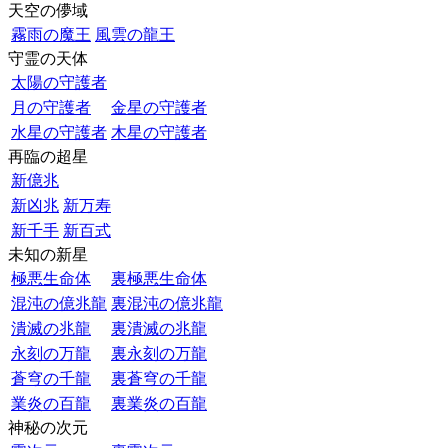
天空の儚域
霧雨の魔王
風雲の龍王
守霊の天体
太陽の守護者
月の守護者
金星の守護者
水星の守護者
木星の守護者
再臨の超星
新億兆
新凶兆
新万寿
新千手
新百式
未知の新星
極悪生命体
裏極悪生命体
混沌の億兆龍
裏混沌の億兆龍
潰滅の兆龍
裏潰滅の兆龍
永刻の万龍
裏永刻の万龍
蒼穹の千龍
裏蒼穹の千龍
業炎の百龍
裏業炎の百龍
神秘の次元