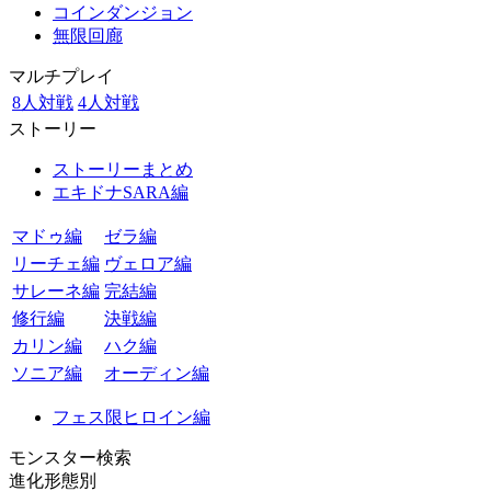
コインダンジョン
無限回廊
マルチプレイ
8人対戦
4人対戦
ストーリー
ストーリーまとめ
エキドナSARA編
マドゥ編
ゼラ編
リーチェ編
ヴェロア編
サレーネ編
完結編
修行編
決戦編
カリン編
ハク編
ソニア編
オーディン編
フェス限ヒロイン編
モンスター検索
進化形態別