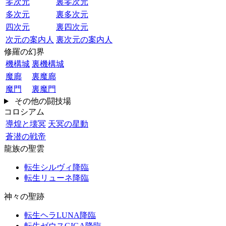
零次元
裏零次元
多次元
裏多次元
四次元
裏四次元
次元の案内人
裏次元の案内人
修羅の幻界
機構城
裏機構城
魔廊
裏魔廊
魔門
裏魔門
その他の闘技場
コロシアム
導煌と壊冥
天冥の星動
蒼潜の戦帝
龍族の聖雲
転生シルヴィ降臨
転生リューネ降臨
神々の聖跡
転生ヘラLUNA降臨
転生ゼウスGIGA降臨