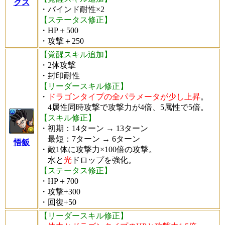
クス
・バインド耐性×2
【ステータス修正】
・HP＋500
・攻撃＋250
【覚醒スキル追加】
・2体攻撃
・封印耐性
【リーダースキル修正】
・
ドラゴンタイプの全パラメータが少し上昇
。
4属性同時攻撃で攻撃力が4倍、5属性で5倍。
【スキル修正】
・初期：14ターン → 13ターン
最短：7ターン → 6ターン
悟飯
・敵1体に攻撃力×100倍の攻撃。
水と
光
ドロップを強化。
【ステータス修正】
・HP＋700
・攻撃+300
・回復+50
【リーダースキル修正】