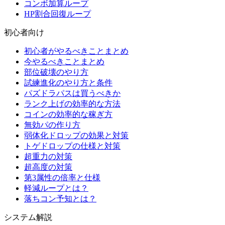
コンボ加算ループ
HP割合回復ループ
初心者向け
初心者がやるべきことまとめ
今やるべきことまとめ
部位破壊のやり方
試練進化のやり方と条件
パズドラパスは買うべきか
ランク上げの効率的な方法
コインの効率的な稼ぎ方
無効パの作り方
弱体化ドロップの効果と対策
トゲドロップの仕様と対策
超重力の対策
超高度の対策
第3属性の倍率と仕様
軽減ループとは？
落ちコン予知とは？
システム解説