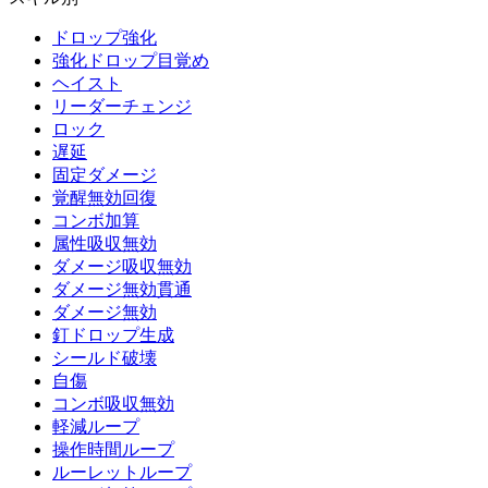
ドロップ強化
強化ドロップ目覚め
ヘイスト
リーダーチェンジ
ロック
遅延
固定ダメージ
覚醒無効回復
コンボ加算
属性吸収無効
ダメージ吸収無効
ダメージ無効貫通
ダメージ無効
釘ドロップ生成
シールド破壊
自傷
コンボ吸収無効
軽減ループ
操作時間ループ
ルーレットループ