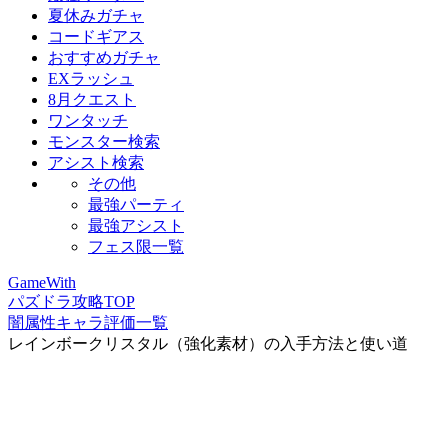
夏休みガチャ
コードギアス
おすすめガチャ
EXラッシュ
8月クエスト
ワンタッチ
モンスター検索
アシスト検索
その他
最強パーティ
最強アシスト
フェス限一覧
GameWith
パズドラ攻略TOP
闇属性キャラ評価一覧
レインボークリスタル（強化素材）の入手方法と使い道