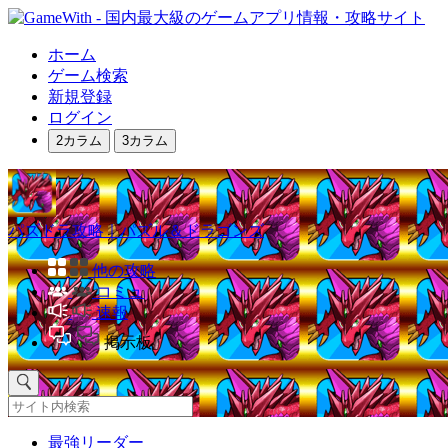
ホーム
ゲーム検索
新規登録
ログイン
2カラム
3カラム
パズドラ攻略｜パズル＆ドラゴンズ
他の攻略
コミュ
速報
掲示板
最強リーダー