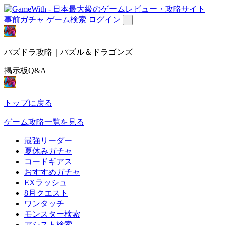
事前ガチャ
ゲーム検索
ログイン
パズドラ攻略｜パズル＆ドラゴンズ
掲示板Q&A
トップに戻る
ゲーム攻略一覧を見る
最強リーダー
夏休みガチャ
コードギアス
おすすめガチャ
EXラッシュ
8月クエスト
ワンタッチ
モンスター検索
アシスト検索