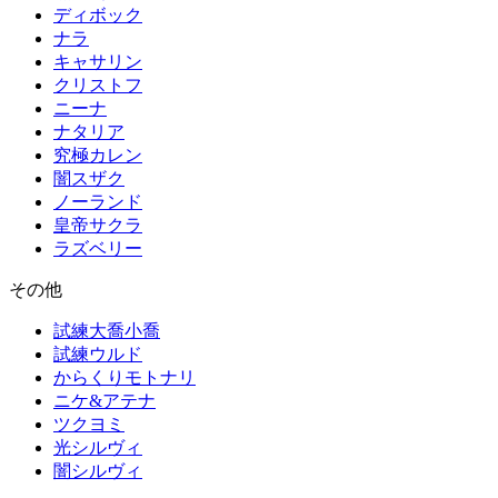
ディボック
ナラ
キャサリン
クリストフ
ニーナ
ナタリア
究極カレン
闇スザク
ノーランド
皇帝サクラ
ラズベリー
その他
試練大喬小喬
試練ウルド
からくりモトナリ
ニケ&アテナ
ツクヨミ
光シルヴィ
闇シルヴィ