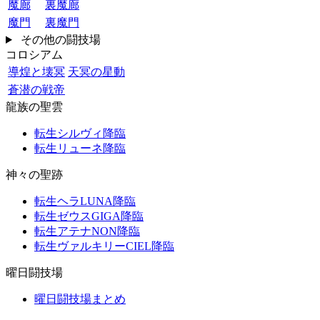
魔廊
裏魔廊
魔門
裏魔門
その他の闘技場
コロシアム
導煌と壊冥
天冥の星動
蒼潜の戦帝
龍族の聖雲
転生シルヴィ降臨
転生リューネ降臨
神々の聖跡
転生ヘラLUNA降臨
転生ゼウスGIGA降臨
転生アテナNON降臨
転生ヴァルキリーCIEL降臨
曜日闘技場
曜日闘技場まとめ