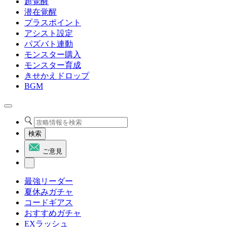
超覚醒
潜在覚醒
プラスポイント
アシスト設定
パズバト連動
モンスター購入
モンスター育成
きせかえドロップ
BGM
検索
ご意見
最強リーダー
夏休みガチャ
コードギアス
おすすめガチャ
EXラッシュ