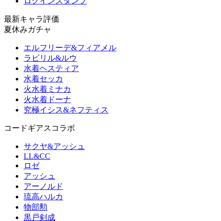
ログインスタンプ
最新キャラ評価
夏休みガチャ
エルフリーデ&フィアメル
ラビリル&ルウ
水着ヘスティア
水着セッカ
火水着ミナカ
火水着ドーナ
究極イシス&ネフティス
コードギアスコラボ
サクヤ&アッシュ
LL&CC
ロゼ
アッシュ
アーノルド
琉高ハルカ
物部勲
黒戸剣成