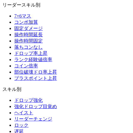
リーダースキル別
7×6マス
コンボ加算
固定ダメージ
操作時間延長
操作時間固定
落ちコンなし
ドロップ率上昇
ランク経験値倍率
コイン倍率
部位破壊ドロ率上昇
プラスポイント上昇
スキル別
ドロップ強化
強化ドロップ目覚め
ヘイスト
リーダーチェンジ
ロック
遅延