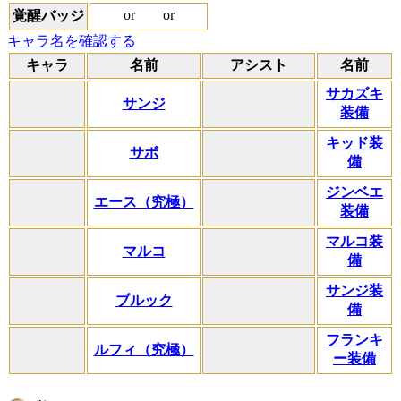
or
or
覚醒バッジ
キャラ名を確認する
キャラ
名前
アシスト
名前
サカズキ
サンジ
装備
キッド装
サボ
備
ジンベエ
エース（究極）
装備
マルコ装
マルコ
備
サンジ装
ブルック
備
フランキ
ルフィ（究極）
ー装備