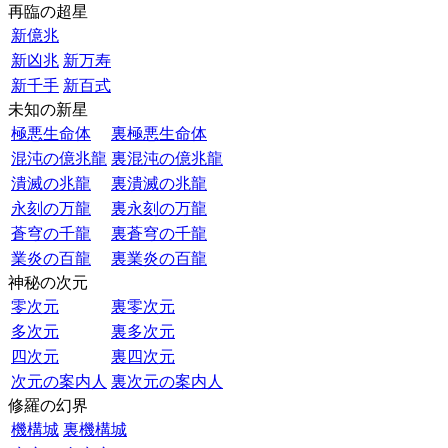
再臨の超星
新億兆
新凶兆
新万寿
新千手
新百式
未知の新星
極悪生命体
裏極悪生命体
混沌の億兆龍
裏混沌の億兆龍
潰滅の兆龍
裏潰滅の兆龍
永刻の万龍
裏永刻の万龍
蒼穹の千龍
裏蒼穹の千龍
業炎の百龍
裏業炎の百龍
神秘の次元
零次元
裏零次元
多次元
裏多次元
四次元
裏四次元
次元の案内人
裏次元の案内人
修羅の幻界
機構城
裏機構城