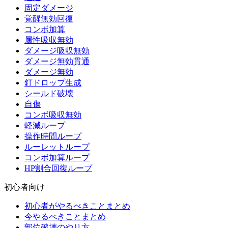
固定ダメージ
覚醒無効回復
コンボ加算
属性吸収無効
ダメージ吸収無効
ダメージ無効貫通
ダメージ無効
釘ドロップ生成
シールド破壊
自傷
コンボ吸収無効
軽減ループ
操作時間ループ
ルーレットループ
コンボ加算ループ
HP割合回復ループ
初心者向け
初心者がやるべきことまとめ
今やるべきことまとめ
部位破壊のやり方