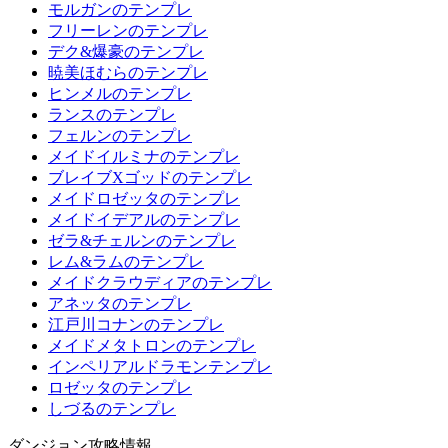
モルガンのテンプレ
フリーレンのテンプレ
デク&爆豪のテンプレ
暁美ほむらのテンプレ
ヒンメルのテンプレ
ランスのテンプレ
フェルンのテンプレ
メイドイルミナのテンプレ
ブレイブXゴッドのテンプレ
メイドロゼッタのテンプレ
メイドイデアルのテンプレ
ゼラ&チェルンのテンプレ
レム&ラムのテンプレ
メイドクラウディアのテンプレ
アネッタのテンプレ
江戸川コナンのテンプレ
メイドメタトロンのテンプレ
インペリアルドラモンテンプレ
ロゼッタのテンプレ
しづるのテンプレ
ダンジョン攻略情報