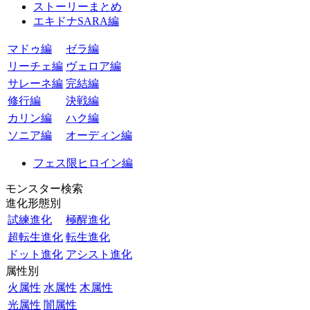
ストーリーまとめ
エキドナSARA編
マドゥ編
ゼラ編
リーチェ編
ヴェロア編
サレーネ編
完結編
修行編
決戦編
カリン編
ハク編
ソニア編
オーディン編
フェス限ヒロイン編
モンスター検索
進化形態別
試練進化
極醒進化
超転生進化
転生進化
ドット進化
アシスト進化
属性別
火属性
水属性
木属性
光属性
闇属性