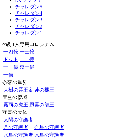
EXラッシュ
チャレダン5
チャレダン4
チャレダン3
チャレダン2
チャレダン1
∞級 1人専用コロシアム
十四億
十三億
ドット
十二億
十一億
裏十億
十億
奈落の重界
大樹の霊王
紅蓮の機王
天空の儚域
霧雨の魔王
風雲の龍王
守霊の天体
太陽の守護者
月の守護者
金星の守護者
水星の守護者
木星の守護者