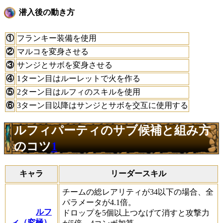
潜入後の動き方
①
フランキー装備を使用
②
マルコを変身させる
③
サンジとサボを変身させる
④
1ターン目はルーレットで火を作る
⑤
2ターン目はルフィのスキルを使用
⑥
3ターン目以降はサンジとサボを交互に使用する
ルフィパーティのサブ候補と組み方
のコツ
1
キャラ
リーダースキル
チームの総レアリティが34以下の場合、全
パラメータが4.1倍。
ルフ
ドロップを5個以上つなげて消すと攻撃力
ィ（究極）