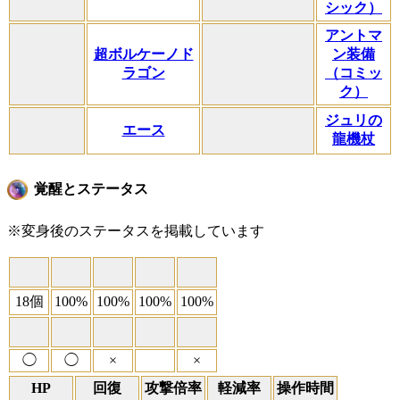
シック）
アントマ
超ボルケーノド
ン装備
ラゴン
（コミッ
ク）
ジュリの
エース
龍機杖
覚醒とステータス
※変身後のステータスを掲載しています
18個
100%
100%
100%
100%
◯
◯
×
×
HP
回復
攻撃倍率
軽減率
操作時間