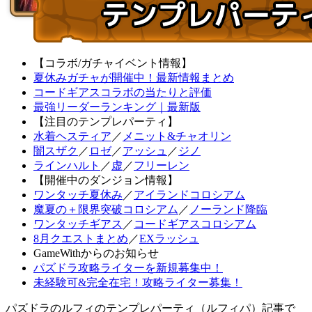
【コラボ/ガチャイベント情報】
夏休みガチャが開催中！最新情報まとめ
コードギアスコラボの当たりと評価
最強リーダーランキング｜最新版
【注目のテンプレパーティ】
水着ヘスティア
／
メニット&チャオリン
闇スザク
／
ロゼ
／
アッシュ
／
ジノ
ラインハルト
／
虚
／
フリーレン
【開催中のダンジョン情報】
ワンタッチ夏休み
／
アイランドコロシアム
魔夏の＋限界突破コロシアム
／
ノーランド降臨
ワンタッチギアス
／
コードギアスコロシアム
8月クエストまとめ
／
EXラッシュ
GameWithからのお知らせ
パズドラ攻略ライターを新規募集中！
未経験可&完全在宅！攻略ライター募集！
パズドラのルフィのテンプレパーティ（ルフィパ）記事で