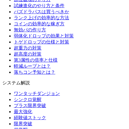
試練進化のやり方と条件
パズドラパスは買うべきか
ランク上げの効率的な方法
コインの効率的な稼ぎ方
無効パの作り方
弱体化ドロップの効果と対策
トゲドロップの仕様と対策
超重力の対策
超高度の対策
第3属性の倍率と仕様
軽減ループとは？
落ちコン予知とは？
システム解説
ワンタッチダンジョン
シンクロ覚醒
プラス限界突破
最大強化
経験値ストック
限界突破