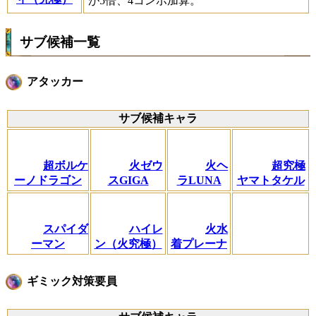
が5倍、4コンボ加算。
サブ候補一覧
アタッカー
サブ候補キャラ
超ボルケ
火ゼウ
火ヘ
超究極
ーノドラゴン
スGIGA
ラLUNA
ヤマトタケル
スパイダ
ハイレ
火水
ーマン
ン（火究極）
着プレーナ
ギミック対策要員