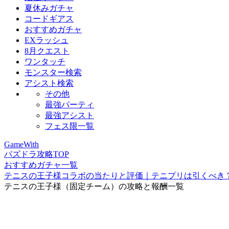
夏休みガチャ
コードギアス
おすすめガチャ
EXラッシュ
8月クエスト
ワンタッチ
モンスター検索
アシスト検索
その他
最強パーティ
最強アシスト
フェス限一覧
GameWith
パズドラ攻略TOP
おすすめガチャ一覧
テニスの王子様コラボの当たりと評価｜テニプリは引くべき
テニスの王子様（固定チーム）の攻略と報酬一覧