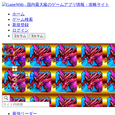
ホーム
ゲーム検索
新規登録
ログイン
2カラム
3カラム
パズドラ攻略｜パズル＆ドラゴンズ
他の攻略
コミュ
速報
掲示板
最強リーダー