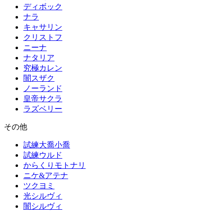
ディボック
ナラ
キャサリン
クリストフ
ニーナ
ナタリア
究極カレン
闇スザク
ノーランド
皇帝サクラ
ラズベリー
その他
試練大喬小喬
試練ウルド
からくりモトナリ
ニケ&アテナ
ツクヨミ
光シルヴィ
闇シルヴィ