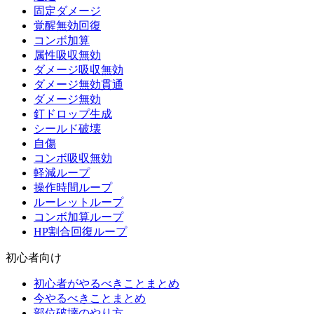
固定ダメージ
覚醒無効回復
コンボ加算
属性吸収無効
ダメージ吸収無効
ダメージ無効貫通
ダメージ無効
釘ドロップ生成
シールド破壊
自傷
コンボ吸収無効
軽減ループ
操作時間ループ
ルーレットループ
コンボ加算ループ
HP割合回復ループ
初心者向け
初心者がやるべきことまとめ
今やるべきことまとめ
部位破壊のやり方