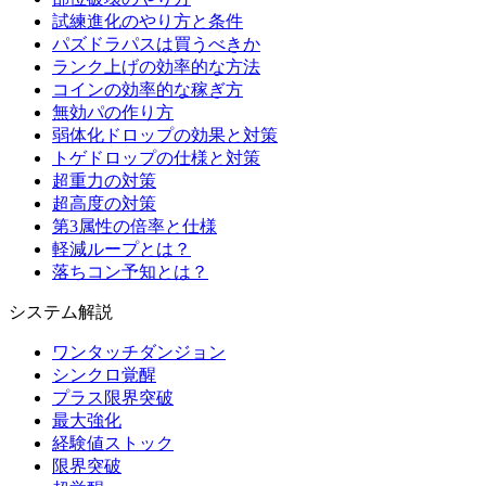
試練進化のやり方と条件
パズドラパスは買うべきか
ランク上げの効率的な方法
コインの効率的な稼ぎ方
無効パの作り方
弱体化ドロップの効果と対策
トゲドロップの仕様と対策
超重力の対策
超高度の対策
第3属性の倍率と仕様
軽減ループとは？
落ちコン予知とは？
システム解説
ワンタッチダンジョン
シンクロ覚醒
プラス限界突破
最大強化
経験値ストック
限界突破