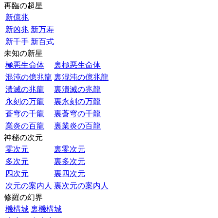
再臨の超星
新億兆
新凶兆
新万寿
新千手
新百式
未知の新星
極悪生命体
裏極悪生命体
混沌の億兆龍
裏混沌の億兆龍
潰滅の兆龍
裏潰滅の兆龍
永刻の万龍
裏永刻の万龍
蒼穹の千龍
裏蒼穹の千龍
業炎の百龍
裏業炎の百龍
神秘の次元
零次元
裏零次元
多次元
裏多次元
四次元
裏四次元
次元の案内人
裏次元の案内人
修羅の幻界
機構城
裏機構城