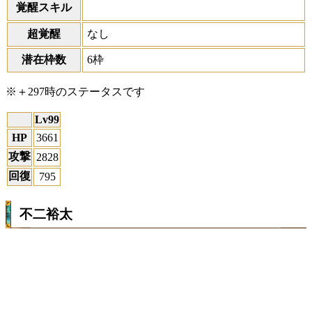
覚醒スキル
超覚醒
なし
潜在枠数
6枠
※＋297時のステータスです
Lv99
HP
3661
攻撃
2828
回復
795
不二裕太