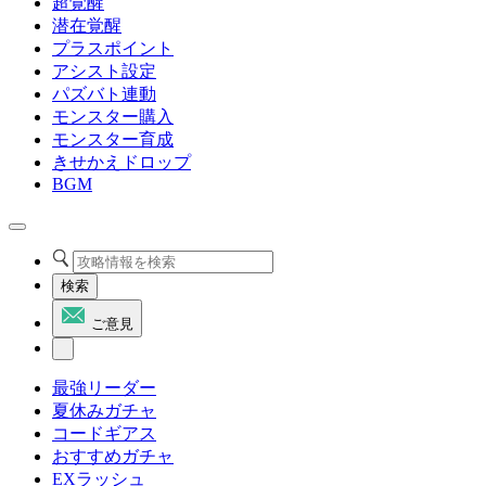
超覚醒
潜在覚醒
プラスポイント
アシスト設定
パズバト連動
モンスター購入
モンスター育成
きせかえドロップ
BGM
検索
ご意見
最強リーダー
夏休みガチャ
コードギアス
おすすめガチャ
EXラッシュ