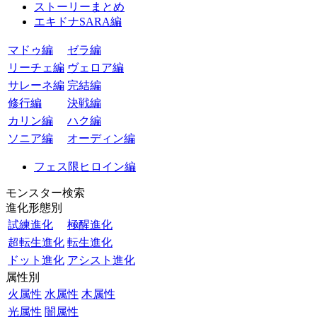
ストーリーまとめ
エキドナSARA編
マドゥ編
ゼラ編
リーチェ編
ヴェロア編
サレーネ編
完結編
修行編
決戦編
カリン編
ハク編
ソニア編
オーディン編
フェス限ヒロイン編
モンスター検索
進化形態別
試練進化
極醒進化
超転生進化
転生進化
ドット進化
アシスト進化
属性別
火属性
水属性
木属性
光属性
闇属性