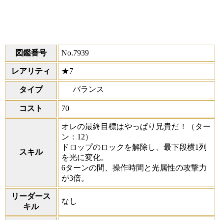
図鑑番号
No.7939
レアリティ
★7
バランス
タイプ
コスト
70
オレの最終目標はやっぱり兄貴だ！
（ター
ン：12）
ドロップのロックを解除し、最下段横1列
スキル
を光に変化。
6ターンの間、操作時間と光属性の攻撃力
が3倍。
リーダース
なし
キル