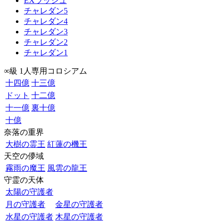
EXラッシュ
チャレダン5
チャレダン4
チャレダン3
チャレダン2
チャレダン1
∞級 1人専用コロシアム
十四億
十三億
ドット
十二億
十一億
裏十億
十億
奈落の重界
大樹の霊王
紅蓮の機王
天空の儚域
霧雨の魔王
風雲の龍王
守霊の天体
太陽の守護者
月の守護者
金星の守護者
水星の守護者
木星の守護者