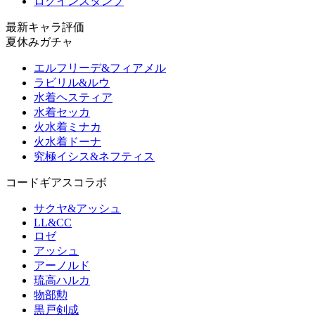
ログインスタンプ
最新キャラ評価
夏休みガチャ
エルフリーデ&フィアメル
ラビリル&ルウ
水着ヘスティア
水着セッカ
火水着ミナカ
火水着ドーナ
究極イシス&ネフティス
コードギアスコラボ
サクヤ&アッシュ
LL&CC
ロゼ
アッシュ
アーノルド
琉高ハルカ
物部勲
黒戸剣成