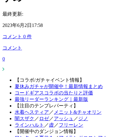
最終更新:
2023年6月2日17:58
コメント
0
件
コメント
0
【コラボ/ガチャイベント情報】
夏休みガチャが開催中！最新情報まとめ
コードギアスコラボの当たりと評価
最強リーダーランキング｜最新版
【注目のテンプレパーティ】
水着ヘスティア
／
メニット&チャオリン
闇スザク
／
ロゼ
／
アッシュ
／
ジノ
ラインハルト
／
虚
／
フリーレン
【開催中のダンジョン情報】