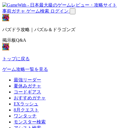
事前ガチャ
ゲーム検索
ログイン
パズドラ攻略｜パズル＆ドラゴンズ
掲示板Q&A
トップに戻る
ゲーム攻略一覧を見る
最強リーダー
夏休みガチャ
コードギアス
おすすめガチャ
EXラッシュ
8月クエスト
ワンタッチ
モンスター検索
アシスト検索