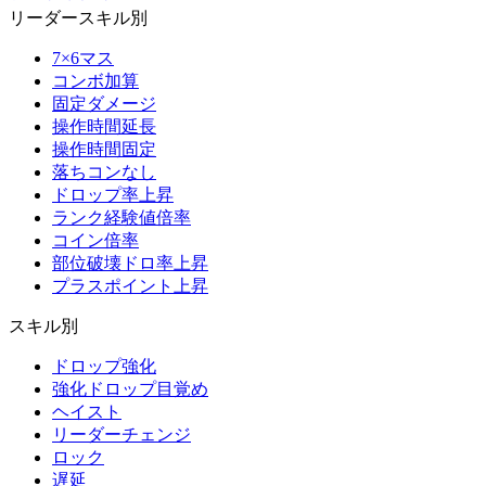
リーダースキル別
7×6マス
コンボ加算
固定ダメージ
操作時間延長
操作時間固定
落ちコンなし
ドロップ率上昇
ランク経験値倍率
コイン倍率
部位破壊ドロ率上昇
プラスポイント上昇
スキル別
ドロップ強化
強化ドロップ目覚め
ヘイスト
リーダーチェンジ
ロック
遅延