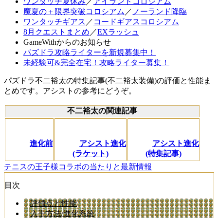
ワンタッチ夏休み
／
アイランドコロシアム
魔夏の＋限界突破コロシアム
／
ノーランド降臨
ワンタッチギアス
／
コードギアスコロシアム
8月クエストまとめ
／
EXラッシュ
GameWithからのお知らせ
パズドラ攻略ライターを新規募集中！
未経験可&完全在宅！攻略ライター募集！
パズドラ不二裕太の特集記事(不二裕太装備)の評価と性能ま
とめです。アシストの参考にどうぞ。
不二裕太の関連記事
進化前
アシスト進化
アシスト進化
(ラケット)
(特集記事)
テニスの王子様コラボの当たりと最新情報
目次
評価点と性能
入手方法/進化系統