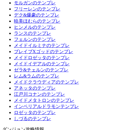
モルガンのテンプレ
フリーレンのテンプレ
デク&爆豪のテンプレ
暁美ほむらのテンプレ
ヒンメルのテンプレ
ランスのテンプレ
フェルンのテンプレ
メイドイルミナのテンプレ
ブレイブXゴッドのテンプレ
メイドロゼッタのテンプレ
メイドイデアルのテンプレ
ゼラ&チェルンのテンプレ
レム&ラムのテンプレ
メイドクラウディアのテンプレ
アネッタのテンプレ
江戸川コナンのテンプレ
メイドメタトロンのテンプレ
インペリアルドラモンテンプレ
ロゼッタのテンプレ
しづるのテンプレ
ダンジョン攻略情報