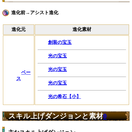
進化前→アシスト進化
進化元
進化素材
創装の宝玉
光の宝玉
光の宝玉
ベー
ス
光の宝玉
光の希石【小】
スキル上げダンジョンと素材
0