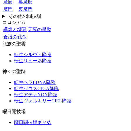
魔廊
裏魔廊
魔門
裏魔門
その他の闘技場
コロシアム
導煌と壊冥
天冥の星動
蒼潜の戦帝
龍族の聖雲
転生シルヴィ降臨
転生リューネ降臨
神々の聖跡
転生ヘラLUNA降臨
転生ゼウスGIGA降臨
転生アテナNON降臨
転生ヴァルキリーCIEL降臨
曜日闘技場
曜日闘技場まとめ