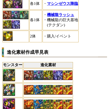
各1体
・
マシンゼウス降臨
・
機械龍ラッシュ
各1体
・機械龍の巨大基地
(テクダン)
2体
・購入/イベント
進化素材作成早見表
モンスター
進化素材