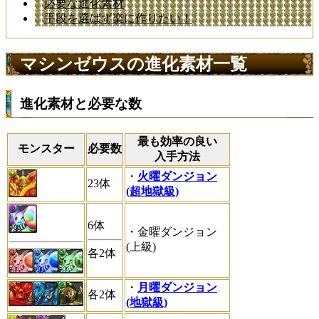
必要な進化素材
手段を選ばず楽に作りたい！
マシンゼウスの進化素材一覧
進化素材と必要な数
最も効率の良い
モンスター
必要数
入手方法
・
火曜ダンジョン
23体
(超地獄級)
6体
・金曜ダンジョン
(上級)
各2体
・
月曜ダンジョン
各2体
(地獄級)