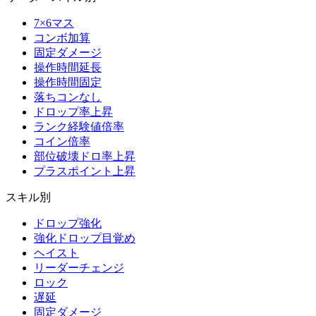
7×6マス
コンボ加算
固定ダメージ
操作時間延長
操作時間固定
落ちコンなし
ドロップ率上昇
ランク経験値倍率
コイン倍率
部位破壊ドロ率上昇
プラスポイント上昇
スキル別
ドロップ強化
強化ドロップ目覚め
ヘイスト
リーダーチェンジ
ロック
遅延
固定ダメージ