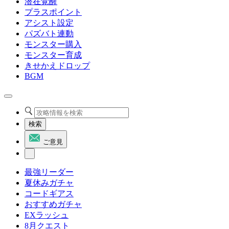
潜在覚醒
プラスポイント
アシスト設定
パズバト連動
モンスター購入
モンスター育成
きせかえドロップ
BGM
検索
ご意見
最強リーダー
夏休みガチャ
コードギアス
おすすめガチャ
EXラッシュ
8月クエスト