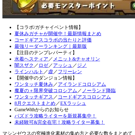
【コラボ/ガチャイベント情報】
夏休みガチャが開催中！最新情報まとめ
コードギアスコラボの当たりと評価
最強リーダーランキング｜最新版
【注目のテンプレパーティ】
水着ヘスティア
／
メニット&チャオリン
闇スザク
／
ロゼ
／
アッシュ
／
ジノ
ラインハルト
／
虚
／
フリーレン
【開催中のダンジョン情報】
ワンタッチ夏休み
／
アイランドコロシアム
魔夏の＋限界突破コロシアム
／
ノーランド降臨
ワンタッチギアス
／
コードギアスコロシアム
8月クエストまとめ
／
EXラッシュ
GameWithからのお知らせ
パズドラ攻略ライターを新規募集中！
未経験可&完全在宅！攻略ライター募集！
マシンゼウスの究極進化素材の集め方と必要な数をまとめて