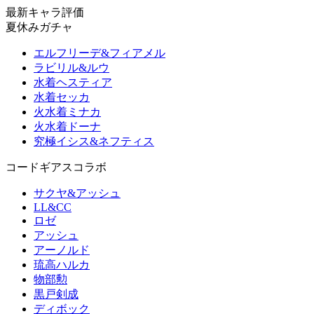
最新キャラ評価
夏休みガチャ
エルフリーデ&フィアメル
ラビリル&ルウ
水着ヘスティア
水着セッカ
火水着ミナカ
火水着ドーナ
究極イシス&ネフティス
コードギアスコラボ
サクヤ&アッシュ
LL&CC
ロゼ
アッシュ
アーノルド
琉高ハルカ
物部勲
黒戸剣成
ディボック