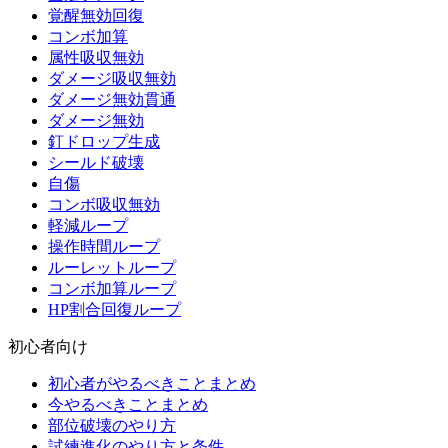
覚醒無効回復
コンボ加算
属性吸収無効
ダメージ吸収無効
ダメージ無効貫通
ダメージ無効
釘ドロップ生成
シールド破壊
自傷
コンボ吸収無効
軽減ループ
操作時間ループ
ルーレットループ
コンボ加算ループ
HP割合回復ループ
初心者向け
初心者がやるべきことまとめ
今やるべきことまとめ
部位破壊のやり方
試練進化のやり方と条件