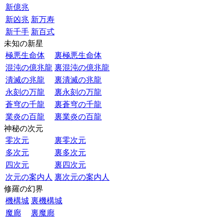
新億兆
新凶兆
新万寿
新千手
新百式
未知の新星
極悪生命体
裏極悪生命体
混沌の億兆龍
裏混沌の億兆龍
潰滅の兆龍
裏潰滅の兆龍
永刻の万龍
裏永刻の万龍
蒼穹の千龍
裏蒼穹の千龍
業炎の百龍
裏業炎の百龍
神秘の次元
零次元
裏零次元
多次元
裏多次元
四次元
裏四次元
次元の案内人
裏次元の案内人
修羅の幻界
機構城
裏機構城
魔廊
裏魔廊