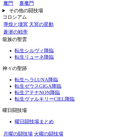
魔門
裏魔門
その他の闘技場
コロシアム
導煌と壊冥
天冥の星動
蒼潜の戦帝
龍族の聖雲
転生シルヴィ降臨
転生リューネ降臨
神々の聖跡
転生ヘラLUNA降臨
転生ゼウスGIGA降臨
転生アテナNON降臨
転生ヴァルキリーCIEL降臨
曜日闘技場
曜日闘技場まとめ
月曜の闘技場
火曜の闘技場