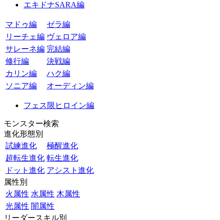
エキドナSARA編
マドゥ編
ゼラ編
リーチェ編
ヴェロア編
サレーネ編
完結編
修行編
決戦編
カリン編
ハク編
ソニア編
オーディン編
フェス限ヒロイン編
モンスター検索
進化形態別
試練進化
極醒進化
超転生進化
転生進化
ドット進化
アシスト進化
属性別
火属性
水属性
木属性
光属性
闇属性
リーダースキル別