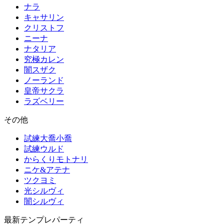
ナラ
キャサリン
クリストフ
ニーナ
ナタリア
究極カレン
闇スザク
ノーランド
皇帝サクラ
ラズベリー
その他
試練大喬小喬
試練ウルド
からくりモトナリ
ニケ&アテナ
ツクヨミ
光シルヴィ
闇シルヴィ
最新テンプレパーティ