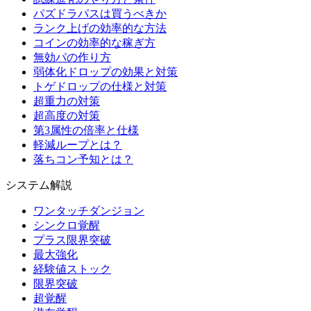
パズドラパスは買うべきか
ランク上げの効率的な方法
コインの効率的な稼ぎ方
無効パの作り方
弱体化ドロップの効果と対策
トゲドロップの仕様と対策
超重力の対策
超高度の対策
第3属性の倍率と仕様
軽減ループとは？
落ちコン予知とは？
システム解説
ワンタッチダンジョン
シンクロ覚醒
プラス限界突破
最大強化
経験値ストック
限界突破
超覚醒