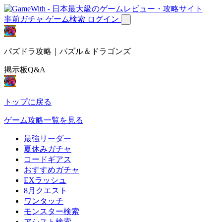
事前ガチャ
ゲーム検索
ログイン
パズドラ攻略｜パズル＆ドラゴンズ
掲示板Q&A
トップに戻る
ゲーム攻略一覧を見る
最強リーダー
夏休みガチャ
コードギアス
おすすめガチャ
EXラッシュ
8月クエスト
ワンタッチ
モンスター検索
アシスト検索