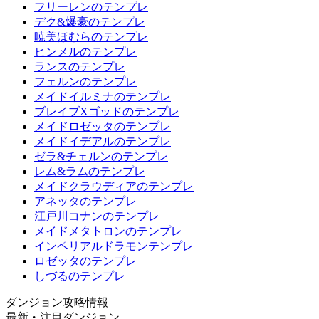
フリーレンのテンプレ
デク&爆豪のテンプレ
暁美ほむらのテンプレ
ヒンメルのテンプレ
ランスのテンプレ
フェルンのテンプレ
メイドイルミナのテンプレ
ブレイブXゴッドのテンプレ
メイドロゼッタのテンプレ
メイドイデアルのテンプレ
ゼラ&チェルンのテンプレ
レム&ラムのテンプレ
メイドクラウディアのテンプレ
アネッタのテンプレ
江戸川コナンのテンプレ
メイドメタトロンのテンプレ
インペリアルドラモンテンプレ
ロゼッタのテンプレ
しづるのテンプレ
ダンジョン攻略情報
最新・注目ダンジョン