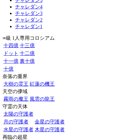
チャレダン5
チャレダン4
チャレダン3
チャレダン2
チャレダン1
∞級 1人専用コロシアム
十四億
十三億
ドット
十二億
十一億
裏十億
十億
奈落の重界
大樹の霊王
紅蓮の機王
天空の儚域
霧雨の魔王
風雲の龍王
守霊の天体
太陽の守護者
月の守護者
金星の守護者
水星の守護者
木星の守護者
再臨の超星