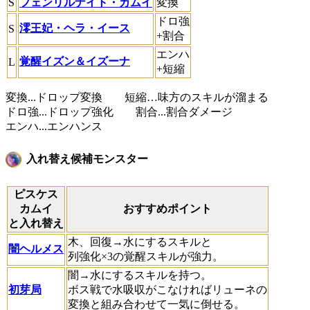
S
フェンリルナイト・カムイ
変換
ドロ強
澪王妃・ヘラ・イース
S
+割合
エンハ
覚醒イズン＆イズーナ
L
+短縮
変換...ドロップ変換 短縮…味方のスキルが溜まる
ドロ強...ドロップ強化 割合...割合ダメージ
エンハ...エンハンス
入れ替え候補モンスター
ピスケス
カムイ
おすすめポイント
と入れ替え
木、回復→水にするスキルと
闇ヘルメス
列強化×3の覚醒スキルが強力。
闇→水にするスキルを持つ。
初芽局
ボス戦で水吸収がこなければリューネの
変換と組み合わせて一気に倒せる。