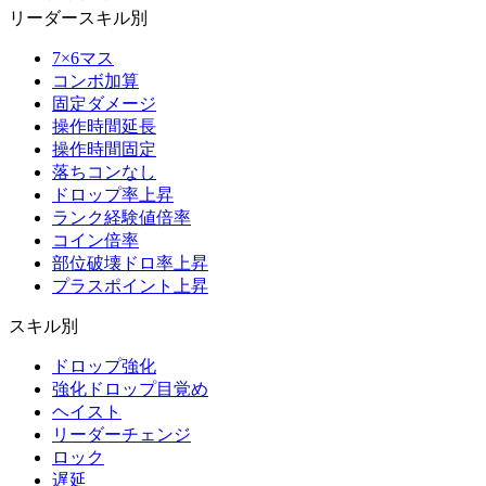
リーダースキル別
7×6マス
コンボ加算
固定ダメージ
操作時間延長
操作時間固定
落ちコンなし
ドロップ率上昇
ランク経験値倍率
コイン倍率
部位破壊ドロ率上昇
プラスポイント上昇
スキル別
ドロップ強化
強化ドロップ目覚め
ヘイスト
リーダーチェンジ
ロック
遅延