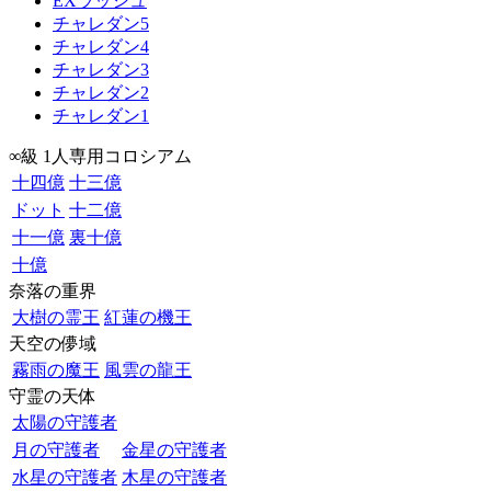
EXラッシュ
チャレダン5
チャレダン4
チャレダン3
チャレダン2
チャレダン1
∞級 1人専用コロシアム
十四億
十三億
ドット
十二億
十一億
裏十億
十億
奈落の重界
大樹の霊王
紅蓮の機王
天空の儚域
霧雨の魔王
風雲の龍王
守霊の天体
太陽の守護者
月の守護者
金星の守護者
水星の守護者
木星の守護者