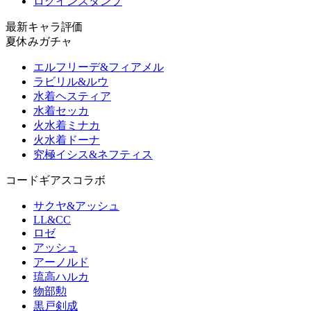
ログインスタンプ
最新キャラ評価
夏休みガチャ
エルフリーデ&フィアメル
ラビリル&ルウ
水着ヘスティア
水着セッカ
火水着ミナカ
火水着ドーナ
究極イシス&ネフティス
コードギアスコラボ
サクヤ&アッシュ
LL&CC
ロゼ
アッシュ
アーノルド
琉高ハルカ
物部勲
黒戸剣成