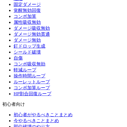
固定ダメージ
覚醒無効回復
コンボ加算
属性吸収無効
ダメージ吸収無効
ダメージ無効貫通
ダメージ無効
釘ドロップ生成
シールド破壊
自傷
コンボ吸収無効
軽減ループ
操作時間ループ
ルーレットループ
コンボ加算ループ
HP割合回復ループ
初心者向け
初心者がやるべきことまとめ
今やるべきことまとめ
部位破壊のやり方