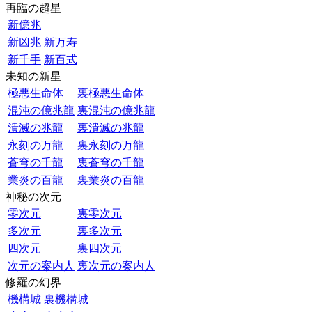
再臨の超星
新億兆
新凶兆
新万寿
新千手
新百式
未知の新星
極悪生命体
裏極悪生命体
混沌の億兆龍
裏混沌の億兆龍
潰滅の兆龍
裏潰滅の兆龍
永刻の万龍
裏永刻の万龍
蒼穹の千龍
裏蒼穹の千龍
業炎の百龍
裏業炎の百龍
神秘の次元
零次元
裏零次元
多次元
裏多次元
四次元
裏四次元
次元の案内人
裏次元の案内人
修羅の幻界
機構城
裏機構城