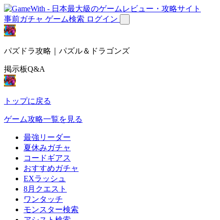
事前ガチャ
ゲーム検索
ログイン
パズドラ攻略｜パズル＆ドラゴンズ
掲示板Q&A
トップに戻る
ゲーム攻略一覧を見る
最強リーダー
夏休みガチャ
コードギアス
おすすめガチャ
EXラッシュ
8月クエスト
ワンタッチ
モンスター検索
アシスト検索