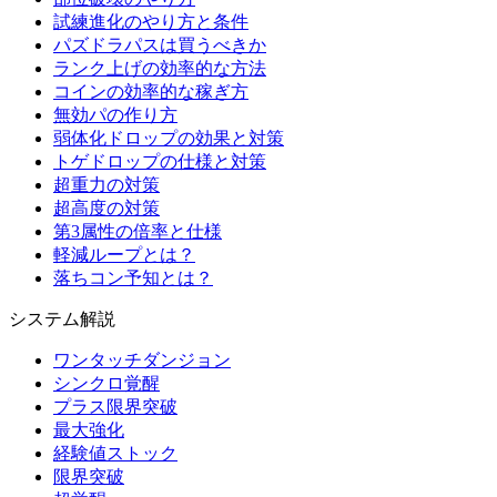
試練進化のやり方と条件
パズドラパスは買うべきか
ランク上げの効率的な方法
コインの効率的な稼ぎ方
無効パの作り方
弱体化ドロップの効果と対策
トゲドロップの仕様と対策
超重力の対策
超高度の対策
第3属性の倍率と仕様
軽減ループとは？
落ちコン予知とは？
システム解説
ワンタッチダンジョン
シンクロ覚醒
プラス限界突破
最大強化
経験値ストック
限界突破