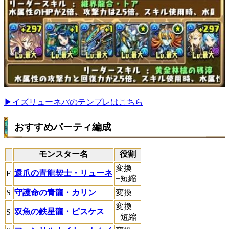
▶︎イズリューネパのテンプレはこちら
おすすめパーティ編成
モンスター名
役割
変換
還爪の青龍契士・リューネ
F
+短縮
S
守護命の青龍・カリン
変換
変換
双魚の鉄星龍・ピスケス
S
+短縮