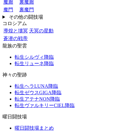
魔廊
裏魔廊
魔門
裏魔門
その他の闘技場
コロシアム
導煌と壊冥
天冥の星動
蒼潜の戦帝
龍族の聖雲
転生シルヴィ降臨
転生リューネ降臨
神々の聖跡
転生ヘラLUNA降臨
転生ゼウスGIGA降臨
転生アテナNON降臨
転生ヴァルキリーCIEL降臨
曜日闘技場
曜日闘技場まとめ