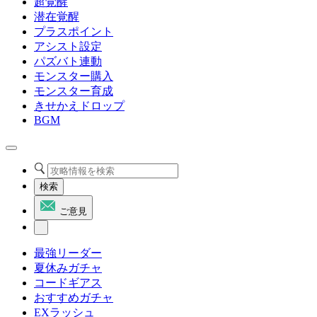
超覚醒
潜在覚醒
プラスポイント
アシスト設定
パズバト連動
モンスター購入
モンスター育成
きせかえドロップ
BGM
検索
ご意見
最強リーダー
夏休みガチャ
コードギアス
おすすめガチャ
EXラッシュ