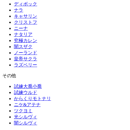
ディボック
ナラ
キャサリン
クリストフ
ニーナ
ナタリア
究極カレン
闇スザク
ノーランド
皇帝サクラ
ラズベリー
その他
試練大喬小喬
試練ウルド
からくりモトナリ
ニケ&アテナ
ツクヨミ
光シルヴィ
闇シルヴィ