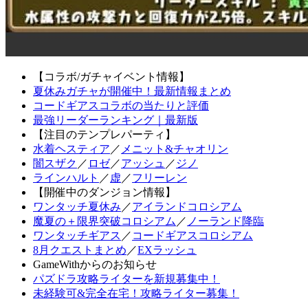
【コラボ/ガチャイベント情報】
夏休みガチャが開催中！最新情報まとめ
コードギアスコラボの当たりと評価
最強リーダーランキング｜最新版
【注目のテンプレパーティ】
水着ヘスティア
／
メニット&チャオリン
闇スザク
／
ロゼ
／
アッシュ
／
ジノ
ラインハルト
／
虚
／
フリーレン
【開催中のダンジョン情報】
ワンタッチ夏休み
／
アイランドコロシアム
魔夏の＋限界突破コロシアム
／
ノーランド降臨
ワンタッチギアス
／
コードギアスコロシアム
8月クエストまとめ
／
EXラッシュ
GameWithからのお知らせ
パズドラ攻略ライターを新規募集中！
未経験可&完全在宅！攻略ライター募集！