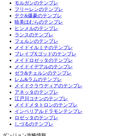
モルガンのテンプレ
フリーレンのテンプレ
デク&爆豪のテンプレ
暁美ほむらのテンプレ
ヒンメルのテンプレ
ランスのテンプレ
フェルンのテンプレ
メイドイルミナのテンプレ
ブレイブXゴッドのテンプレ
メイドロゼッタのテンプレ
メイドイデアルのテンプレ
ゼラ&チェルンのテンプレ
レム&ラムのテンプレ
メイドクラウディアのテンプレ
アネッタのテンプレ
江戸川コナンのテンプレ
メイドメタトロンのテンプレ
インペリアルドラモンテンプレ
ロゼッタのテンプレ
しづるのテンプレ
ダンジョン攻略情報