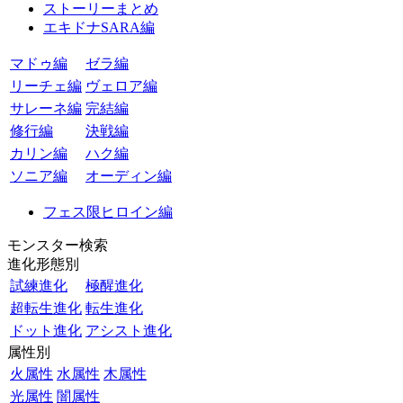
ストーリーまとめ
エキドナSARA編
マドゥ編
ゼラ編
リーチェ編
ヴェロア編
サレーネ編
完結編
修行編
決戦編
カリン編
ハク編
ソニア編
オーディン編
フェス限ヒロイン編
モンスター検索
進化形態別
試練進化
極醒進化
超転生進化
転生進化
ドット進化
アシスト進化
属性別
火属性
水属性
木属性
光属性
闇属性