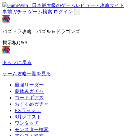
事前ガチャ
ゲーム検索
ログイン
パズドラ攻略｜パズル＆ドラゴンズ
掲示板Q&A
トップに戻る
ゲーム攻略一覧を見る
最強リーダー
夏休みガチャ
コードギアス
おすすめガチャ
EXラッシュ
8月クエスト
ワンタッチ
モンスター検索
アシスト検索