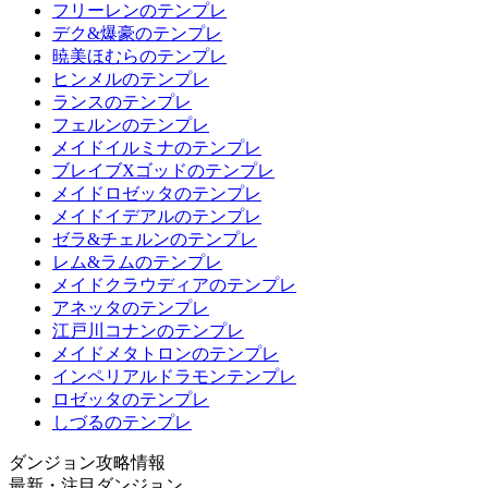
フリーレンのテンプレ
デク&爆豪のテンプレ
暁美ほむらのテンプレ
ヒンメルのテンプレ
ランスのテンプレ
フェルンのテンプレ
メイドイルミナのテンプレ
ブレイブXゴッドのテンプレ
メイドロゼッタのテンプレ
メイドイデアルのテンプレ
ゼラ&チェルンのテンプレ
レム&ラムのテンプレ
メイドクラウディアのテンプレ
アネッタのテンプレ
江戸川コナンのテンプレ
メイドメタトロンのテンプレ
インペリアルドラモンテンプレ
ロゼッタのテンプレ
しづるのテンプレ
ダンジョン攻略情報
最新・注目ダンジョン