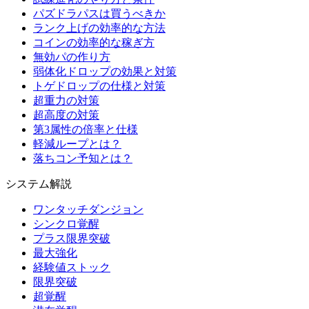
パズドラパスは買うべきか
ランク上げの効率的な方法
コインの効率的な稼ぎ方
無効パの作り方
弱体化ドロップの効果と対策
トゲドロップの仕様と対策
超重力の対策
超高度の対策
第3属性の倍率と仕様
軽減ループとは？
落ちコン予知とは？
システム解説
ワンタッチダンジョン
シンクロ覚醒
プラス限界突破
最大強化
経験値ストック
限界突破
超覚醒