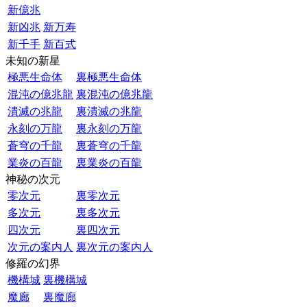
新億兆
新凶兆
新万寿
新千手
新百式
未知の新星
極悪生命体
裏極悪生命体
混沌の億兆龍
裏混沌の億兆龍
潰滅の兆龍
裏潰滅の兆龍
永刻の万龍
裏永刻の万龍
蒼穹の千龍
裏蒼穹の千龍
業炎の百龍
裏業炎の百龍
神秘の次元
零次元
裏零次元
多次元
裏多次元
四次元
裏四次元
次元の案内人
裏次元の案内人
修羅の幻界
機構城
裏機構城
魔廊
裏魔廊