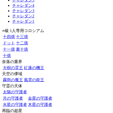
チャレダン5
チャレダン4
チャレダン3
チャレダン2
チャレダン1
∞級 1人専用コロシアム
十四億
十三億
ドット
十二億
十一億
裏十億
十億
奈落の重界
大樹の霊王
紅蓮の機王
天空の儚域
霧雨の魔王
風雲の龍王
守霊の天体
太陽の守護者
月の守護者
金星の守護者
水星の守護者
木星の守護者
再臨の超星