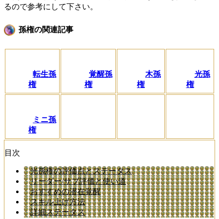
るので参考にして下さい。
孫権の関連記事
転生孫
覚醒孫
木孫
光孫
権
権
権
権
ミニ孫
権
目次
光孫権の評価点とステータス
リーダー/サブ評価と使い道
おすすめの潜在覚醒
スキル上げ方法
詳細ステータス