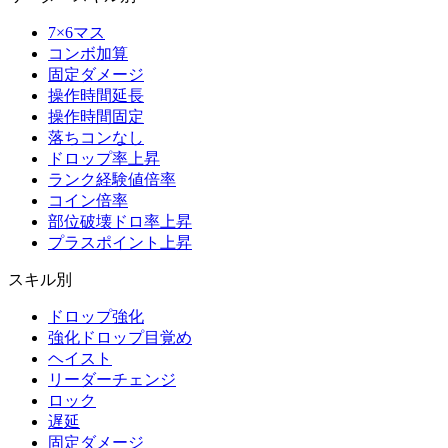
7×6マス
コンボ加算
固定ダメージ
操作時間延長
操作時間固定
落ちコンなし
ドロップ率上昇
ランク経験値倍率
コイン倍率
部位破壊ドロ率上昇
プラスポイント上昇
スキル別
ドロップ強化
強化ドロップ目覚め
ヘイスト
リーダーチェンジ
ロック
遅延
固定ダメージ