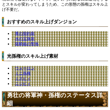
とスキルが変わってしまうため、この形態の孫権はスキル上
げ不要だ。
おすすめのスキル上げダンジョン
青の契約龍
水の宝珠龍
龍騎姫の聖地
光孫権のスキル上げ素材
ウォーロン
ミニ孫権
ミズピィ
ニジピィ
勇壮の将軍神・孫権のステータス詳
細