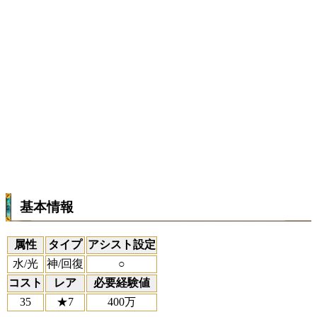
基本情報
属性
タイプ
アシスト設定
水/光
神/回復
○
コスト
レア
必要経験値
35
★7
400万