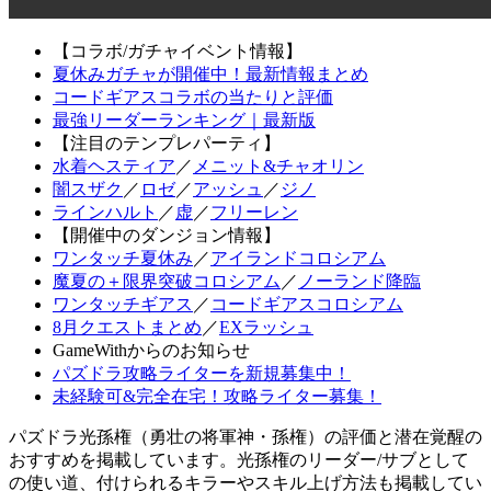
【コラボ/ガチャイベント情報】
夏休みガチャが開催中！最新情報まとめ
コードギアスコラボの当たりと評価
最強リーダーランキング｜最新版
【注目のテンプレパーティ】
水着ヘスティア
／
メニット&チャオリン
闇スザク
／
ロゼ
／
アッシュ
／
ジノ
ラインハルト
／
虚
／
フリーレン
【開催中のダンジョン情報】
ワンタッチ夏休み
／
アイランドコロシアム
魔夏の＋限界突破コロシアム
／
ノーランド降臨
ワンタッチギアス
／
コードギアスコロシアム
8月クエストまとめ
／
EXラッシュ
GameWithからのお知らせ
パズドラ攻略ライターを新規募集中！
未経験可&完全在宅！攻略ライター募集！
パズドラ光孫権（勇壮の将軍神・孫権）の評価と潜在覚醒の
おすすめを掲載しています。光孫権のリーダー/サブとして
の使い道、付けられるキラーやスキル上げ方法も掲載してい