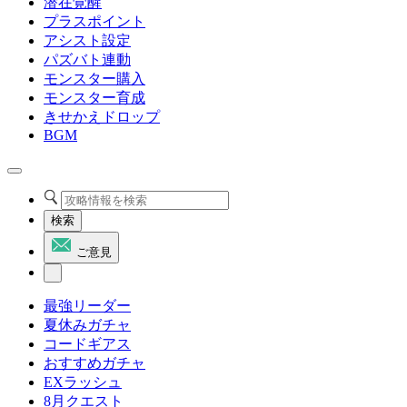
潜在覚醒
プラスポイント
アシスト設定
パズバト連動
モンスター購入
モンスター育成
きせかえドロップ
BGM
検索
ご意見
最強リーダー
夏休みガチャ
コードギアス
おすすめガチャ
EXラッシュ
8月クエスト