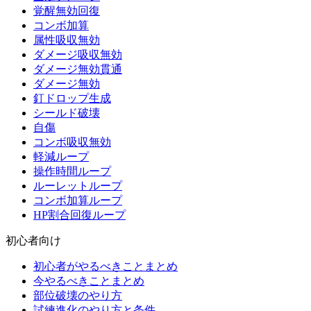
覚醒無効回復
コンボ加算
属性吸収無効
ダメージ吸収無効
ダメージ無効貫通
ダメージ無効
釘ドロップ生成
シールド破壊
自傷
コンボ吸収無効
軽減ループ
操作時間ループ
ルーレットループ
コンボ加算ループ
HP割合回復ループ
初心者向け
初心者がやるべきことまとめ
今やるべきことまとめ
部位破壊のやり方
試練進化のやり方と条件