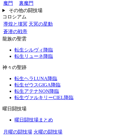
魔門
裏魔門
その他の闘技場
コロシアム
導煌と壊冥
天冥の星動
蒼潜の戦帝
龍族の聖雲
転生シルヴィ降臨
転生リューネ降臨
神々の聖跡
転生ヘラLUNA降臨
転生ゼウスGIGA降臨
転生アテナNON降臨
転生ヴァルキリーCIEL降臨
曜日闘技場
曜日闘技場まとめ
月曜の闘技場
火曜の闘技場