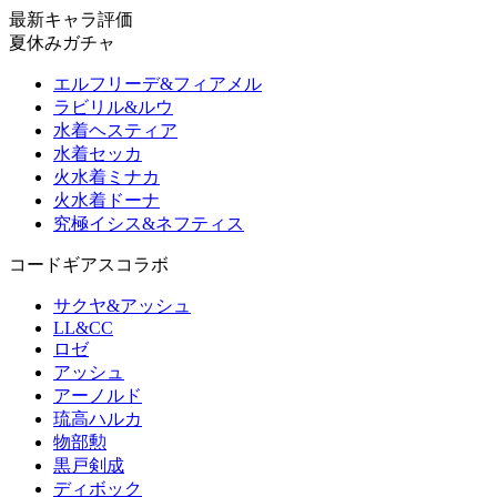
最新キャラ評価
夏休みガチャ
エルフリーデ&フィアメル
ラビリル&ルウ
水着ヘスティア
水着セッカ
火水着ミナカ
火水着ドーナ
究極イシス&ネフティス
コードギアスコラボ
サクヤ&アッシュ
LL&CC
ロゼ
アッシュ
アーノルド
琉高ハルカ
物部勲
黒戸剣成
ディボック