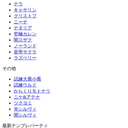
ナラ
キャサリン
クリストフ
ニーナ
ナタリア
究極カレン
闇スザク
ノーランド
皇帝サクラ
ラズベリー
その他
試練大喬小喬
試練ウルド
からくりモトナリ
ニケ&アテナ
ツクヨミ
光シルヴィ
闇シルヴィ
最新テンプレパーティ