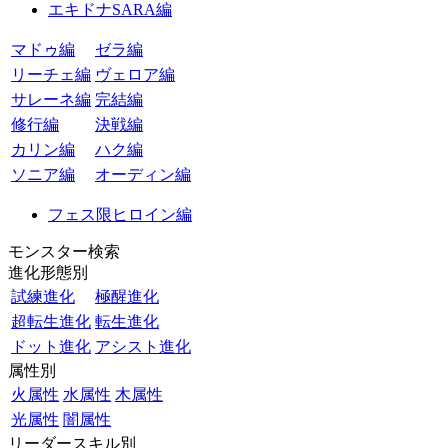
エキドナSARA編
マドゥ編
ゼラ編
リーチェ編
ヴェロア編
サレーネ編
完結編
修行編
決戦編
カリン編
ハク編
ソニア編
オーディン編
フェス限ヒロイン編
モンスター検索
進化形態別
試練進化
極醒進化
超転生進化
転生進化
ドット進化
アシスト進化
属性別
火属性
水属性
木属性
光属性
闇属性
リーダースキル別