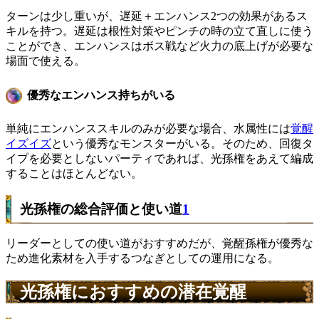
ターンは少し重いが、遅延＋エンハンス2つの効果があるス
キルを持つ。遅延は根性対策やピンチの時の立て直しに使う
ことができ、エンハンスはボス戦など火力の底上げが必要な
場面で使える。
優秀なエンハンス持ちがいる
単純にエンハンススキルのみが必要な場合、水属性には
覚醒
イズイズ
という優秀なモンスターがいる。そのため、回復タ
イプを必要としないパーティであれば、光孫権をあえて編成
することはほとんどない。
光孫権の総合評価と使い道
1
リーダーとしての使い道がおすすめだが、覚醒孫権が優秀な
ため進化素材を入手するつなぎとしての運用になる。
光孫権におすすめの潜在覚醒