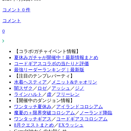
コメント
0
件
コメント
0
【コラボ/ガチャイベント情報】
夏休みガチャが開催中！最新情報まとめ
コードギアスコラボの当たりと評価
最強リーダーランキング｜最新版
【注目のテンプレパーティ】
水着ヘスティア
／
メニット&チャオリン
闇スザク
／
ロゼ
／
アッシュ
／
ジノ
ラインハルト
／
虚
／
フリーレン
【開催中のダンジョン情報】
ワンタッチ夏休み
／
アイランドコロシアム
魔夏の＋限界突破コロシアム
／
ノーランド降臨
ワンタッチギアス
／
コードギアスコロシアム
8月クエストまとめ
／
EXラッシュ