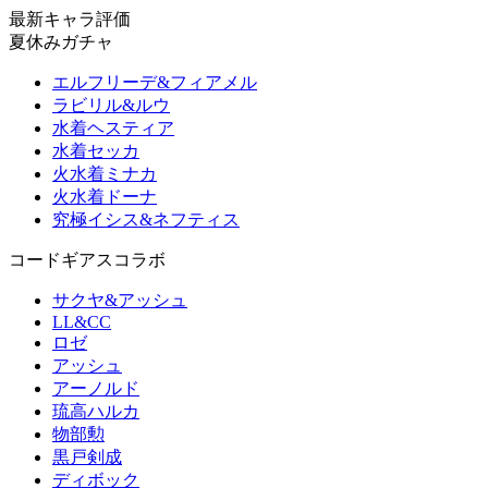
最新キャラ評価
夏休みガチャ
エルフリーデ&フィアメル
ラビリル&ルウ
水着ヘスティア
水着セッカ
火水着ミナカ
火水着ドーナ
究極イシス&ネフティス
コードギアスコラボ
サクヤ&アッシュ
LL&CC
ロゼ
アッシュ
アーノルド
琉高ハルカ
物部勲
黒戸剣成
ディボック