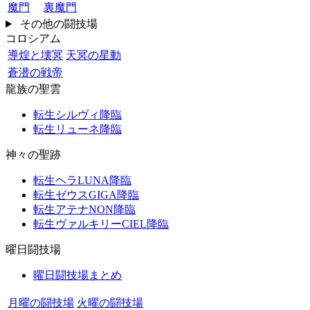
魔門
裏魔門
その他の闘技場
コロシアム
導煌と壊冥
天冥の星動
蒼潜の戦帝
龍族の聖雲
転生シルヴィ降臨
転生リューネ降臨
神々の聖跡
転生ヘラLUNA降臨
転生ゼウスGIGA降臨
転生アテナNON降臨
転生ヴァルキリーCIEL降臨
曜日闘技場
曜日闘技場まとめ
月曜の闘技場
火曜の闘技場