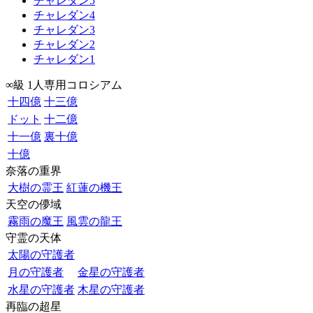
チャレダン5
チャレダン4
チャレダン3
チャレダン2
チャレダン1
∞級 1人専用コロシアム
十四億
十三億
ドット
十二億
十一億
裏十億
十億
奈落の重界
大樹の霊王
紅蓮の機王
天空の儚域
霧雨の魔王
風雲の龍王
守霊の天体
太陽の守護者
月の守護者
金星の守護者
水星の守護者
木星の守護者
再臨の超星