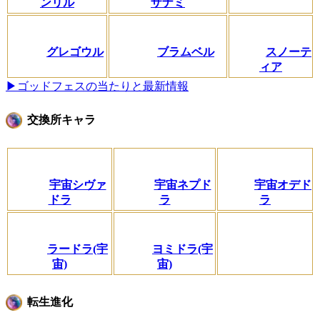
ンリル
ザナミ
グレゴウル
ブラムベル
スノーテ
ィア
▶ゴッドフェスの当たりと最新情報
交換所キャラ
宇宙シヴァ
宇宙ネプド
宇宙オデド
ドラ
ラ
ラ
ラードラ(宇
ヨミドラ(宇
宙)
宙)
転生進化