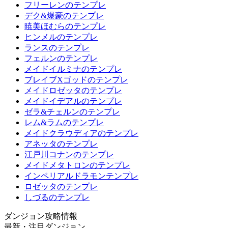
フリーレンのテンプレ
デク&爆豪のテンプレ
暁美ほむらのテンプレ
ヒンメルのテンプレ
ランスのテンプレ
フェルンのテンプレ
メイドイルミナのテンプレ
ブレイブXゴッドのテンプレ
メイドロゼッタのテンプレ
メイドイデアルのテンプレ
ゼラ&チェルンのテンプレ
レム&ラムのテンプレ
メイドクラウディアのテンプレ
アネッタのテンプレ
江戸川コナンのテンプレ
メイドメタトロンのテンプレ
インペリアルドラモンテンプレ
ロゼッタのテンプレ
しづるのテンプレ
ダンジョン攻略情報
最新・注目ダンジョン