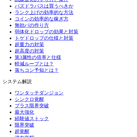
パズドラパスは買うべきか
ランク上げの効率的な方法
コインの効率的な稼ぎ方
無効パの作り方
弱体化ドロップの効果と対策
トゲドロップの仕様と対策
超重力の対策
超高度の対策
第3属性の倍率と仕様
軽減ループとは？
落ちコン予知とは？
システム解説
ワンタッチダンジョン
シンクロ覚醒
プラス限界突破
最大強化
経験値ストック
限界突破
超覚醒