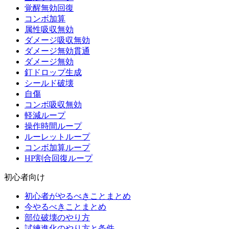
覚醒無効回復
コンボ加算
属性吸収無効
ダメージ吸収無効
ダメージ無効貫通
ダメージ無効
釘ドロップ生成
シールド破壊
自傷
コンボ吸収無効
軽減ループ
操作時間ループ
ルーレットループ
コンボ加算ループ
HP割合回復ループ
初心者向け
初心者がやるべきことまとめ
今やるべきことまとめ
部位破壊のやり方
試練進化のやり方と条件