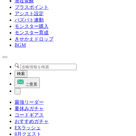
潜在覚醒
プラスポイント
アシスト設定
パズバト連動
モンスター購入
モンスター育成
きせかえドロップ
BGM
検索
ご意見
最強リーダー
夏休みガチャ
コードギアス
おすすめガチャ
EXラッシュ
8月クエスト