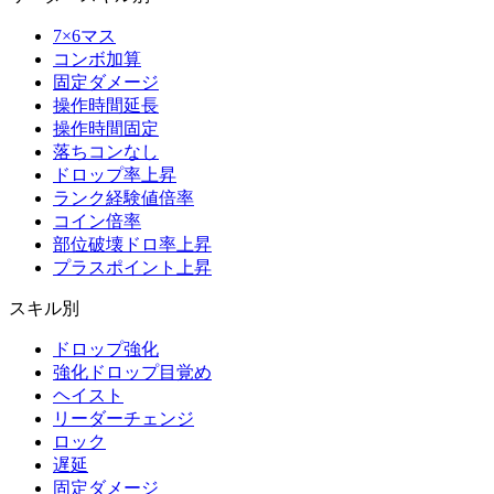
7×6マス
コンボ加算
固定ダメージ
操作時間延長
操作時間固定
落ちコンなし
ドロップ率上昇
ランク経験値倍率
コイン倍率
部位破壊ドロ率上昇
プラスポイント上昇
スキル別
ドロップ強化
強化ドロップ目覚め
ヘイスト
リーダーチェンジ
ロック
遅延
固定ダメージ