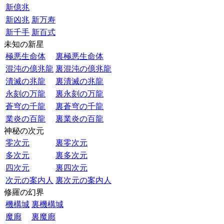
新億兆
新凶兆
新万寿
新千手
新百式
未知の新星
極悪生命体
裏極悪生命体
混沌の億兆龍
裏混沌の億兆龍
潰滅の兆龍
裏潰滅の兆龍
永刻の万龍
裏永刻の万龍
蒼穹の千龍
裏蒼穹の千龍
業炎の百龍
裏業炎の百龍
神秘の次元
零次元
裏零次元
多次元
裏多次元
四次元
裏四次元
次元の案内人
裏次元の案内人
修羅の幻界
機構城
裏機構城
魔廊
裏魔廊