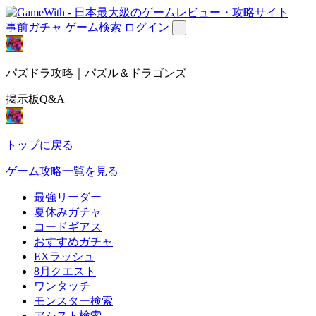
事前ガチャ
ゲーム検索
ログイン
パズドラ攻略｜パズル＆ドラゴンズ
掲示板Q&A
トップに戻る
ゲーム攻略一覧を見る
最強リーダー
夏休みガチャ
コードギアス
おすすめガチャ
EXラッシュ
8月クエスト
ワンタッチ
モンスター検索
アシスト検索