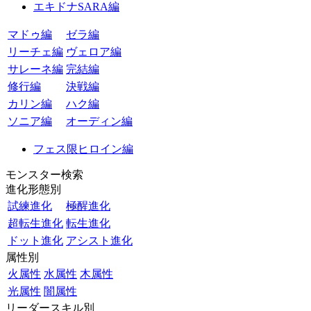
エキドナSARA編
マドゥ編
ゼラ編
リーチェ編
ヴェロア編
サレーネ編
完結編
修行編
決戦編
カリン編
ハク編
ソニア編
オーディン編
フェス限ヒロイン編
モンスター検索
進化形態別
試練進化
極醒進化
超転生進化
転生進化
ドット進化
アシスト進化
属性別
火属性
水属性
木属性
光属性
闇属性
リーダースキル別