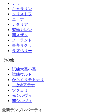
ナラ
キャサリン
クリストフ
ニーナ
ナタリア
究極カレン
闇スザク
ノーランド
皇帝サクラ
ラズベリー
その他
試練大喬小喬
試練ウルド
からくりモトナリ
ニケ&アテナ
ツクヨミ
光シルヴィ
闇シルヴィ
最新テンプレパーティ