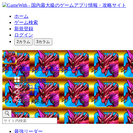
ホーム
ゲーム検索
新規登録
ログイン
2カラム
3カラム
パズドラ攻略｜パズル＆ドラゴンズ
他の攻略
コミュ
速報
掲示板
最強リーダー