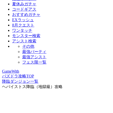
夏休みガチャ
コードギアス
おすすめガチャ
EXラッシュ
8月クエスト
ワンタッチ
モンスター検索
アシスト検索
その他
最強パーティ
最強アシスト
フェス限一覧
GameWith
パズドラ攻略TOP
降臨ダンジョン一覧
ヘパイストス降臨（地獄級）攻略