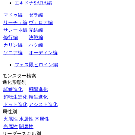
エキドナSARA編
マドゥ編
ゼラ編
リーチェ編
ヴェロア編
サレーネ編
完結編
修行編
決戦編
カリン編
ハク編
ソニア編
オーディン編
フェス限ヒロイン編
モンスター検索
進化形態別
試練進化
極醒進化
超転生進化
転生進化
ドット進化
アシスト進化
属性別
火属性
水属性
木属性
光属性
闇属性
リーダースキル別