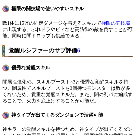
極限の闘技場で使いやすいスキル
敵1体に15万の固定ダメージを与えるスキルで
極限の闘技場
に出現する、ぷれドラやピィなど高防御の敵を倒すことが可
能。同時に闇ドロップも供給できる。
覚醒ルシファーのサブ評価
6
優秀な覚醒スキル
闇属性強化×3、スキルブースト×3と優秀な覚醒スキルを持
つ。闇属性でスキルブーストを3個持つモンスターは数が多
くないため、貴重な覚醒スキルだ。また、闇の列パに編成す
ることで、火力を底上げすることが可能だ。
神タイプが出てくるダンジョンで活躍可能
神キラーの覚醒スキルを持つため、神タイプが出てくるダン