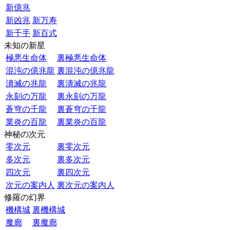
新億兆
新凶兆
新万寿
新千手
新百式
未知の新星
極悪生命体
裏極悪生命体
混沌の億兆龍
裏混沌の億兆龍
潰滅の兆龍
裏潰滅の兆龍
永刻の万龍
裏永刻の万龍
蒼穹の千龍
裏蒼穹の千龍
業炎の百龍
裏業炎の百龍
神秘の次元
零次元
裏零次元
多次元
裏多次元
四次元
裏四次元
次元の案内人
裏次元の案内人
修羅の幻界
機構城
裏機構城
魔廊
裏魔廊