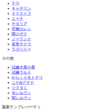
ナラ
キャサリン
クリストフ
ニーナ
ナタリア
究極カレン
闇スザク
ノーランド
皇帝サクラ
ラズベリー
その他
試練大喬小喬
試練ウルド
からくりモトナリ
ニケ&アテナ
ツクヨミ
光シルヴィ
闇シルヴィ
最新テンプレパーティ