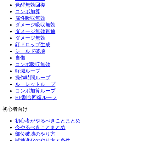
覚醒無効回復
コンボ加算
属性吸収無効
ダメージ吸収無効
ダメージ無効貫通
ダメージ無効
釘ドロップ生成
シールド破壊
自傷
コンボ吸収無効
軽減ループ
操作時間ループ
ルーレットループ
コンボ加算ループ
HP割合回復ループ
初心者向け
初心者がやるべきことまとめ
今やるべきことまとめ
部位破壊のやり方
試練進化のやり方と条件