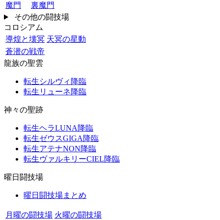
魔門
裏魔門
その他の闘技場
コロシアム
導煌と壊冥
天冥の星動
蒼潜の戦帝
龍族の聖雲
転生シルヴィ降臨
転生リューネ降臨
神々の聖跡
転生ヘラLUNA降臨
転生ゼウスGIGA降臨
転生アテナNON降臨
転生ヴァルキリーCIEL降臨
曜日闘技場
曜日闘技場まとめ
月曜の闘技場
火曜の闘技場