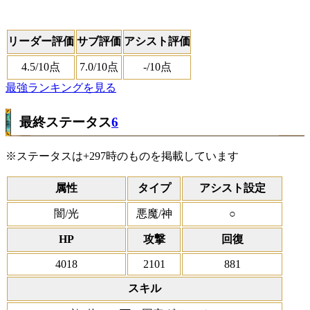
リーダー評価
サブ評価
アシスト評価
4.5
/10点
7.0
/10点
-
/10点
最強ランキングを見る
最終ステータス
6
※ステータスは+297時のものを掲載しています
属性
タイプ
アシスト設定
闇/光
悪魔/神
○
HP
攻撃
回復
4018
2101
881
スキル