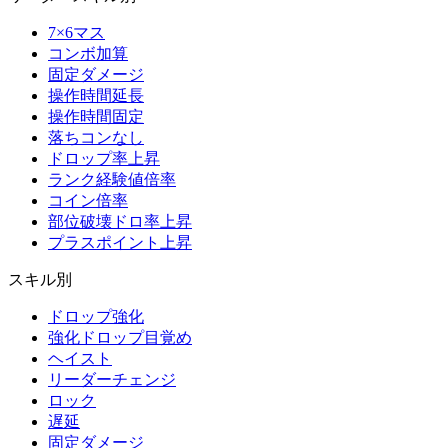
7×6マス
コンボ加算
固定ダメージ
操作時間延長
操作時間固定
落ちコンなし
ドロップ率上昇
ランク経験値倍率
コイン倍率
部位破壊ドロ率上昇
プラスポイント上昇
スキル別
ドロップ強化
強化ドロップ目覚め
ヘイスト
リーダーチェンジ
ロック
遅延
固定ダメージ