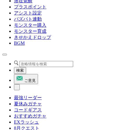
潜在覚醒
プラスポイント
アシスト設定
パズバト連動
モンスター購入
モンスター育成
きせかえドロップ
BGM
検索
ご意見
最強リーダー
夏休みガチャ
コードギアス
おすすめガチャ
EXラッシュ
8月クエスト