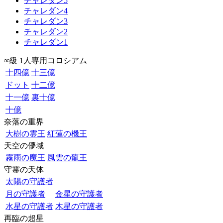
チャレダン5
チャレダン4
チャレダン3
チャレダン2
チャレダン1
∞級 1人専用コロシアム
十四億
十三億
ドット
十二億
十一億
裏十億
十億
奈落の重界
大樹の霊王
紅蓮の機王
天空の儚域
霧雨の魔王
風雲の龍王
守霊の天体
太陽の守護者
月の守護者
金星の守護者
水星の守護者
木星の守護者
再臨の超星