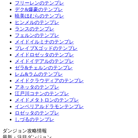
フリーレンのテンプレ
デク&爆豪のテンプレ
暁美ほむらのテンプレ
ヒンメルのテンプレ
ランスのテンプレ
フェルンのテンプレ
メイドイルミナのテンプレ
ブレイブXゴッドのテンプレ
メイドロゼッタのテンプレ
メイドイデアルのテンプレ
ゼラ&チェルンのテンプレ
レム&ラムのテンプレ
メイドクラウディアのテンプレ
アネッタのテンプレ
江戸川コナンのテンプレ
メイドメタトロンのテンプレ
インペリアルドラモンテンプレ
ロゼッタのテンプレ
しづるのテンプレ
ダンジョン攻略情報
最新・注目ダンジョン