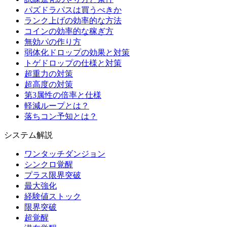
パズドラパスは買うべきか
ランク上げの効率的な方法
コインの効率的な稼ぎ方
無効パの作り方
弱体化ドロップの効果と対策
トゲドロップの仕様と対策
超重力の対策
超高度の対策
第3属性の倍率と仕様
軽減ループとは？
落ちコン予知とは？
システム解説
ワンタッチダンジョン
シンクロ覚醒
プラス限界突破
最大強化
経験値ストック
限界突破
超覚醒