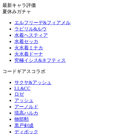
最新キャラ評価
夏休みガチャ
エルフリーデ&フィアメル
ラビリル&ルウ
水着ヘスティア
水着セッカ
火水着ミナカ
火水着ドーナ
究極イシス&ネフティス
コードギアスコラボ
サクヤ&アッシュ
LL&CC
ロゼ
アッシュ
アーノルド
琉高ハルカ
物部勲
黒戸剣成
ディボック