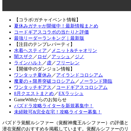
【コラボ/ガチャイベント情報】
夏休みガチャが開催中！最新情報まとめ
コードギアスコラボの当たりと評価
最強リーダーランキング｜最新版
【注目のテンプレパーティ】
水着ヘスティア
／
メニット&チャオリン
闇スザク
／
ロゼ
／
アッシュ
／
ジノ
ラインハルト
／
虚
／
フリーレン
【開催中のダンジョン情報】
ワンタッチ夏休み
／
アイランドコロシアム
魔夏の＋限界突破コロシアム
／
ノーランド降臨
ワンタッチギアス
／
コードギアスコロシアム
8月クエストまとめ
／
EXラッシュ
GameWithからのお知らせ
パズドラ攻略ライターを新規募集中！
未経験可&完全在宅！攻略ライター募集！
パズドラ覚醒ルシファー（覚醒神魔王ルシファー）の評価と
潜在覚醒のおすすめを掲載しています。覚醒ルシファーのリ