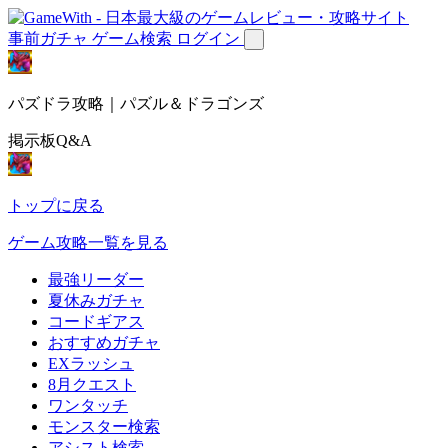
事前ガチャ
ゲーム検索
ログイン
パズドラ攻略｜パズル＆ドラゴンズ
掲示板Q&A
トップに戻る
ゲーム攻略一覧を見る
最強リーダー
夏休みガチャ
コードギアス
おすすめガチャ
EXラッシュ
8月クエスト
ワンタッチ
モンスター検索
アシスト検索