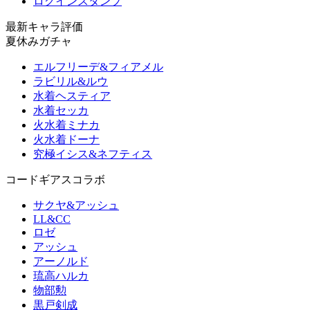
ログインスタンプ
最新キャラ評価
夏休みガチャ
エルフリーデ&フィアメル
ラビリル&ルウ
水着ヘスティア
水着セッカ
火水着ミナカ
火水着ドーナ
究極イシス&ネフティス
コードギアスコラボ
サクヤ&アッシュ
LL&CC
ロゼ
アッシュ
アーノルド
琉高ハルカ
物部勲
黒戸剣成