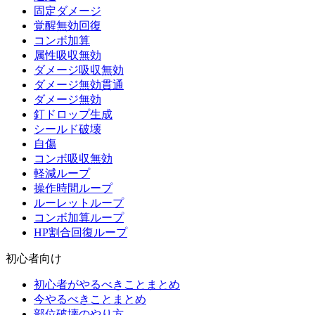
固定ダメージ
覚醒無効回復
コンボ加算
属性吸収無効
ダメージ吸収無効
ダメージ無効貫通
ダメージ無効
釘ドロップ生成
シールド破壊
自傷
コンボ吸収無効
軽減ループ
操作時間ループ
ルーレットループ
コンボ加算ループ
HP割合回復ループ
初心者向け
初心者がやるべきことまとめ
今やるべきことまとめ
部位破壊のやり方