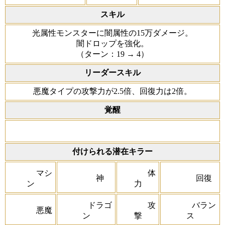
スキル
光属性モンスターに闇属性の15万ダメージ。
闇ドロップを強化。
（ターン：19 → 4）
リーダースキル
悪魔タイプの攻撃力が2.5倍、回復力は2倍。
覚醒
付けられる潜在キラー
マシ
体
神
回復
ン
力
ドラゴ
攻
バラン
悪魔
ン
撃
ス