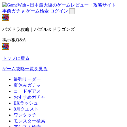
事前ガチャ
ゲーム検索
ログイン
パズドラ攻略｜パズル＆ドラゴンズ
掲示板Q&A
トップに戻る
ゲーム攻略一覧を見る
最強リーダー
夏休みガチャ
コードギアス
おすすめガチャ
EXラッシュ
8月クエスト
ワンタッチ
モンスター検索
アシスト検索