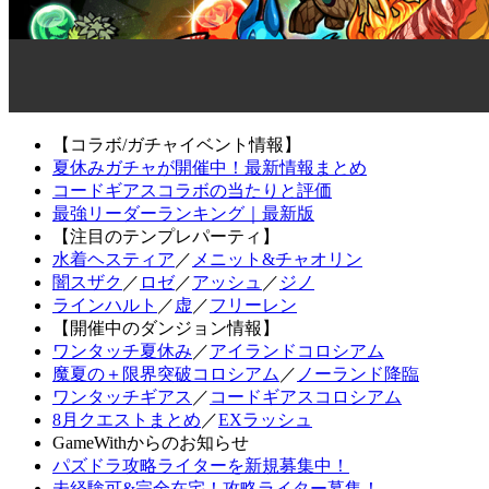
【コラボ/ガチャイベント情報】
夏休みガチャが開催中！最新情報まとめ
コードギアスコラボの当たりと評価
最強リーダーランキング｜最新版
【注目のテンプレパーティ】
水着ヘスティア
／
メニット&チャオリン
闇スザク
／
ロゼ
／
アッシュ
／
ジノ
ラインハルト
／
虚
／
フリーレン
【開催中のダンジョン情報】
ワンタッチ夏休み
／
アイランドコロシアム
魔夏の＋限界突破コロシアム
／
ノーランド降臨
ワンタッチギアス
／
コードギアスコロシアム
8月クエストまとめ
／
EXラッシュ
GameWithからのお知らせ
パズドラ攻略ライターを新規募集中！
未経験可&完全在宅！攻略ライター募集！