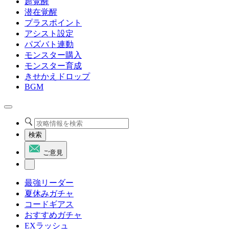
超覚醒
潜在覚醒
プラスポイント
アシスト設定
パズバト連動
モンスター購入
モンスター育成
きせかえドロップ
BGM
検索
ご意見
最強リーダー
夏休みガチャ
コードギアス
おすすめガチャ
EXラッシュ