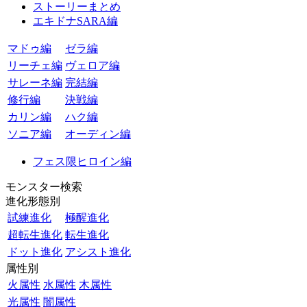
ストーリーまとめ
エキドナSARA編
マドゥ編
ゼラ編
リーチェ編
ヴェロア編
サレーネ編
完結編
修行編
決戦編
カリン編
ハク編
ソニア編
オーディン編
フェス限ヒロイン編
モンスター検索
進化形態別
試練進化
極醒進化
超転生進化
転生進化
ドット進化
アシスト進化
属性別
火属性
水属性
木属性
光属性
闇属性