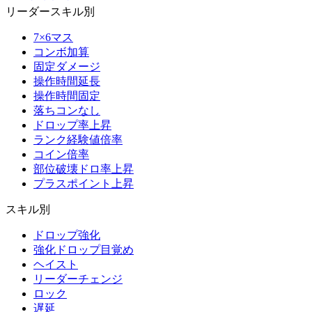
リーダースキル別
7×6マス
コンボ加算
固定ダメージ
操作時間延長
操作時間固定
落ちコンなし
ドロップ率上昇
ランク経験値倍率
コイン倍率
部位破壊ドロ率上昇
プラスポイント上昇
スキル別
ドロップ強化
強化ドロップ目覚め
ヘイスト
リーダーチェンジ
ロック
遅延