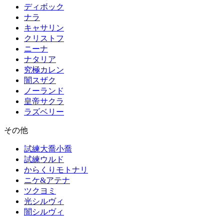
ディボック
ナラ
キャサリン
クリストフ
ニーナ
ナタリア
究極カレン
闇スザク
ノーランド
皇帝サクラ
ラズベリー
その他
試練大喬小喬
試練ウルド
からくりモトナリ
ニケ&アテナ
ツクヨミ
光シルヴィ
闇シルヴィ