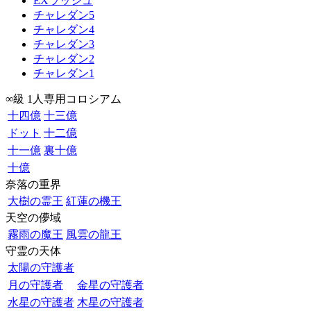
EXラッシュ
チャレダン5
チャレダン4
チャレダン3
チャレダン2
チャレダン1
∞級 1人専用コロシアム
十四億
十三億
ドット
十二億
十一億
裏十億
十億
奈落の重界
大樹の霊王
紅蓮の機王
天空の儚域
霧雨の魔王
風雲の龍王
守霊の天体
太陽の守護者
月の守護者
金星の守護者
水星の守護者
木星の守護者