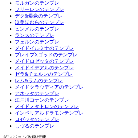
モルガンのテンプレ
フリーレンのテンプレ
デク&爆豪のテンプレ
暁美ほむらのテンプレ
ヒンメルのテンプレ
ランスのテンプレ
フェルンのテンプレ
メイドイルミナのテンプレ
ブレイブXゴッドのテンプレ
メイドロゼッタのテンプレ
メイドイデアルのテンプレ
ゼラ&チェルンのテンプレ
レム&ラムのテンプレ
メイドクラウディアのテンプレ
アネッタのテンプレ
江戸川コナンのテンプレ
メイドメタトロンのテンプレ
インペリアルドラモンテンプレ
ロゼッタのテンプレ
しづるのテンプレ
ダンジョン攻略情報