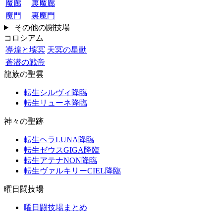
魔廊
裏魔廊
魔門
裏魔門
その他の闘技場
コロシアム
導煌と壊冥
天冥の星動
蒼潜の戦帝
龍族の聖雲
転生シルヴィ降臨
転生リューネ降臨
神々の聖跡
転生ヘラLUNA降臨
転生ゼウスGIGA降臨
転生アテナNON降臨
転生ヴァルキリーCIEL降臨
曜日闘技場
曜日闘技場まとめ