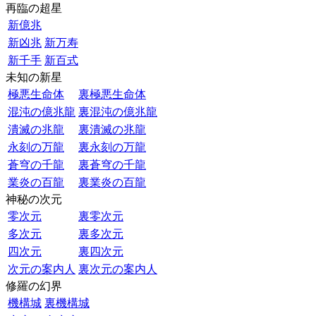
再臨の超星
新億兆
新凶兆
新万寿
新千手
新百式
未知の新星
極悪生命体
裏極悪生命体
混沌の億兆龍
裏混沌の億兆龍
潰滅の兆龍
裏潰滅の兆龍
永刻の万龍
裏永刻の万龍
蒼穹の千龍
裏蒼穹の千龍
業炎の百龍
裏業炎の百龍
神秘の次元
零次元
裏零次元
多次元
裏多次元
四次元
裏四次元
次元の案内人
裏次元の案内人
修羅の幻界
機構城
裏機構城