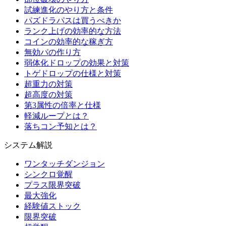
試練進化のやり方と条件
パズドラパスは買うべきか
ランク上げの効率的な方法
コインの効率的な稼ぎ方
無効パの作り方
弱体化ドロップの効果と対策
トゲドロップの仕様と対策
超重力の対策
超高度の対策
第3属性の倍率と仕様
軽減ループとは？
落ちコン予知とは？
システム解説
ワンタッチダンジョン
シンクロ覚醒
プラス限界突破
最大強化
経験値ストック
限界突破