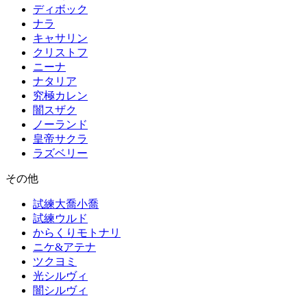
ディボック
ナラ
キャサリン
クリストフ
ニーナ
ナタリア
究極カレン
闇スザク
ノーランド
皇帝サクラ
ラズベリー
その他
試練大喬小喬
試練ウルド
からくりモトナリ
ニケ&アテナ
ツクヨミ
光シルヴィ
闇シルヴィ