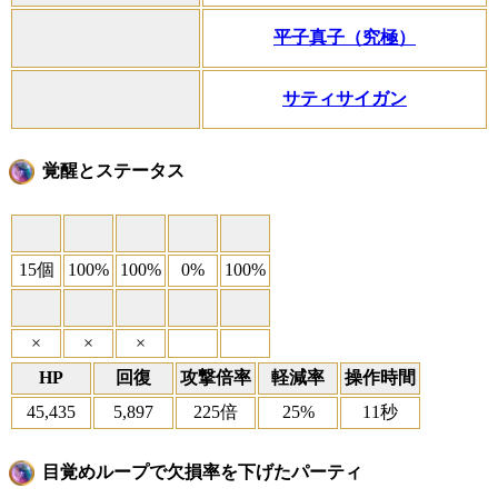
平子真子（究極）
サティサイガン
覚醒とステータス
15個
100%
100%
0%
100%
×
×
×
HP
回復
攻撃倍率
軽減率
操作時間
45,435
5,897
225倍
25%
11秒
目覚めループで欠損率を下げたパーティ