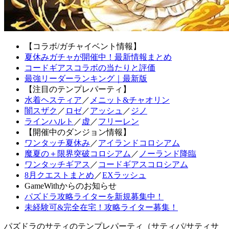
【コラボ/ガチャイベント情報】
夏休みガチャが開催中！最新情報まとめ
コードギアスコラボの当たりと評価
最強リーダーランキング｜最新版
【注目のテンプレパーティ】
水着ヘスティア
／
メニット&チャオリン
闇スザク
／
ロゼ
／
アッシュ
／
ジノ
ラインハルト
／
虚
／
フリーレン
【開催中のダンジョン情報】
ワンタッチ夏休み
／
アイランドコロシアム
魔夏の＋限界突破コロシアム
／
ノーランド降臨
ワンタッチギアス
／
コードギアスコロシアム
8月クエストまとめ
／
EXラッシュ
GameWithからのお知らせ
パズドラ攻略ライターを新規募集中！
未経験可&完全在宅！攻略ライター募集！
パズドラのサティのテンプレパーティ（サティパ/サティサ