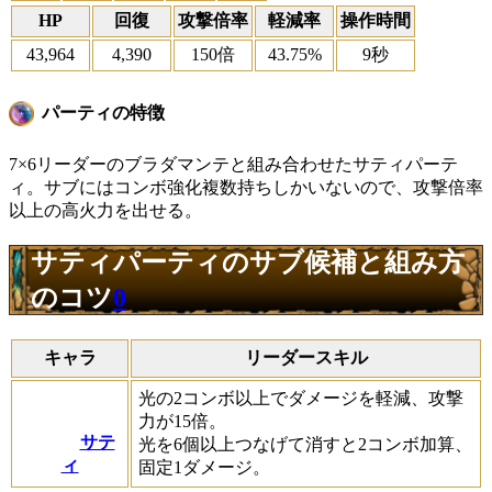
HP
回復
攻撃倍率
軽減率
操作時間
43,964
4,390
150倍
43.75%
9秒
パーティの特徴
7×6リーダーのブラダマンテと組み合わせたサティパーテ
ィ。サブにはコンボ強化複数持ちしかいないので、攻撃倍率
以上の高火力を出せる。
サティパーティのサブ候補と組み方
のコツ
0
キャラ
リーダースキル
光の2コンボ以上でダメージを軽減、攻撃
力が15倍。
サテ
光を6個以上つなげて消すと2コンボ加算、
ィ
固定1ダメージ。