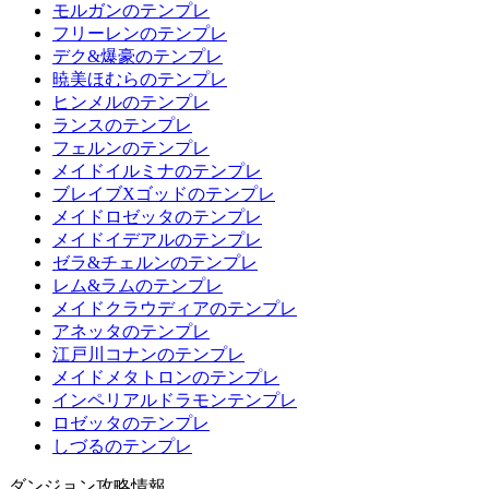
モルガンのテンプレ
フリーレンのテンプレ
デク&爆豪のテンプレ
暁美ほむらのテンプレ
ヒンメルのテンプレ
ランスのテンプレ
フェルンのテンプレ
メイドイルミナのテンプレ
ブレイブXゴッドのテンプレ
メイドロゼッタのテンプレ
メイドイデアルのテンプレ
ゼラ&チェルンのテンプレ
レム&ラムのテンプレ
メイドクラウディアのテンプレ
アネッタのテンプレ
江戸川コナンのテンプレ
メイドメタトロンのテンプレ
インペリアルドラモンテンプレ
ロゼッタのテンプレ
しづるのテンプレ
ダンジョン攻略情報