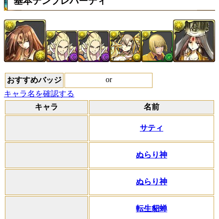
基本テンプレパーティ
or
おすすめバッジ
キャラ名を確認する
キャラ
名前
サティ
ぬらり神
ぬらり神
転生貂蝉