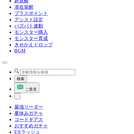
超覚醒
潜在覚醒
プラスポイント
アシスト設定
パズバト連動
モンスター購入
モンスター育成
きせかえドロップ
BGM
検索
ご意見
最強リーダー
夏休みガチャ
コードギアス
おすすめガチャ
EXラッシュ