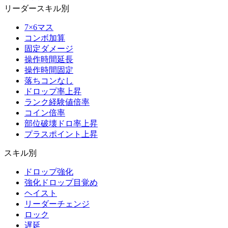
リーダースキル別
7×6マス
コンボ加算
固定ダメージ
操作時間延長
操作時間固定
落ちコンなし
ドロップ率上昇
ランク経験値倍率
コイン倍率
部位破壊ドロ率上昇
プラスポイント上昇
スキル別
ドロップ強化
強化ドロップ目覚め
ヘイスト
リーダーチェンジ
ロック
遅延