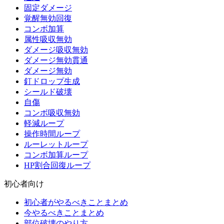
固定ダメージ
覚醒無効回復
コンボ加算
属性吸収無効
ダメージ吸収無効
ダメージ無効貫通
ダメージ無効
釘ドロップ生成
シールド破壊
自傷
コンボ吸収無効
軽減ループ
操作時間ループ
ルーレットループ
コンボ加算ループ
HP割合回復ループ
初心者向け
初心者がやるべきことまとめ
今やるべきことまとめ
部位破壊のやり方