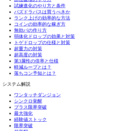
試練進化のやり方と条件
パズドラパスは買うべきか
ランク上げの効率的な方法
コインの効率的な稼ぎ方
無効パの作り方
弱体化ドロップの効果と対策
トゲドロップの仕様と対策
超重力の対策
超高度の対策
第3属性の倍率と仕様
軽減ループとは？
落ちコン予知とは？
システム解説
ワンタッチダンジョン
シンクロ覚醒
プラス限界突破
最大強化
経験値ストック
限界突破