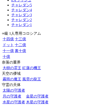
EXラッシュ
チャレダン5
チャレダン4
チャレダン3
チャレダン2
チャレダン1
∞級 1人専用コロシアム
十四億
十三億
ドット
十二億
十一億
裏十億
十億
奈落の重界
大樹の霊王
紅蓮の機王
天空の儚域
霧雨の魔王
風雲の龍王
守霊の天体
太陽の守護者
月の守護者
金星の守護者
水星の守護者
木星の守護者