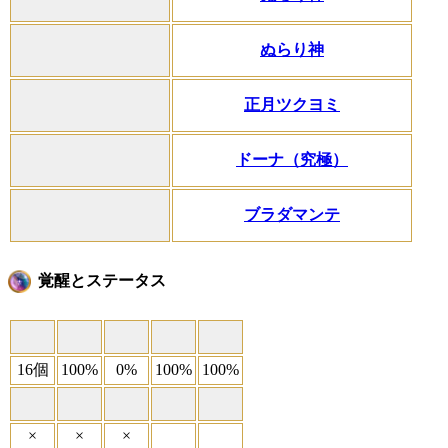
ぬらり神
正月ツクヨミ
ドーナ（究極）
ブラダマンテ
覚醒とステータス
16個
100%
0%
100%
100%
×
×
×