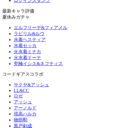
ログインスタンプ
最新キャラ評価
夏休みガチャ
エルフリーデ&フィアメル
ラビリル&ルウ
水着ヘスティア
水着セッカ
火水着ミナカ
火水着ドーナ
究極イシス&ネフティス
コードギアスコラボ
サクヤ&アッシュ
LL&CC
ロゼ
アッシュ
アーノルド
琉高ハルカ
物部勲
黒戸剣成