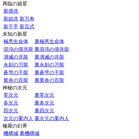
再臨の超星
新億兆
新凶兆
新万寿
新千手
新百式
未知の新星
極悪生命体
裏極悪生命体
混沌の億兆龍
裏混沌の億兆龍
潰滅の兆龍
裏潰滅の兆龍
永刻の万龍
裏永刻の万龍
蒼穹の千龍
裏蒼穹の千龍
業炎の百龍
裏業炎の百龍
神秘の次元
零次元
裏零次元
多次元
裏多次元
四次元
裏四次元
次元の案内人
裏次元の案内人
修羅の幻界
機構城
裏機構城