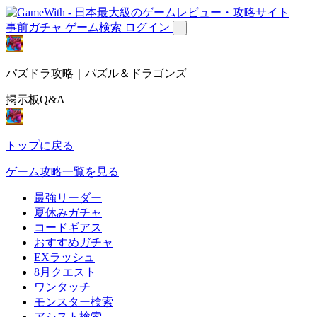
事前ガチャ
ゲーム検索
ログイン
パズドラ攻略｜パズル＆ドラゴンズ
掲示板Q&A
トップに戻る
ゲーム攻略一覧を見る
最強リーダー
夏休みガチャ
コードギアス
おすすめガチャ
EXラッシュ
8月クエスト
ワンタッチ
モンスター検索
アシスト検索