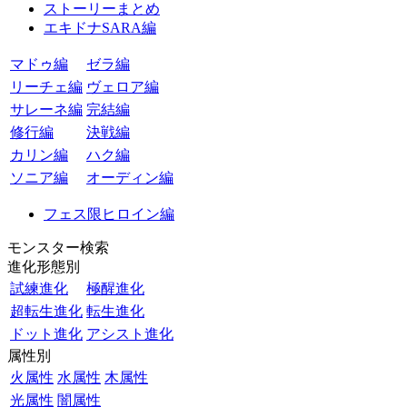
ストーリーまとめ
エキドナSARA編
マドゥ編
ゼラ編
リーチェ編
ヴェロア編
サレーネ編
完結編
修行編
決戦編
カリン編
ハク編
ソニア編
オーディン編
フェス限ヒロイン編
モンスター検索
進化形態別
試練進化
極醒進化
超転生進化
転生進化
ドット進化
アシスト進化
属性別
火属性
水属性
木属性
光属性
闇属性