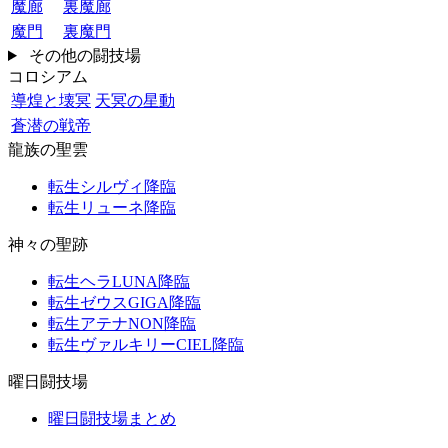
魔廊
裏魔廊
魔門
裏魔門
その他の闘技場
コロシアム
導煌と壊冥
天冥の星動
蒼潜の戦帝
龍族の聖雲
転生シルヴィ降臨
転生リューネ降臨
神々の聖跡
転生ヘラLUNA降臨
転生ゼウスGIGA降臨
転生アテナNON降臨
転生ヴァルキリーCIEL降臨
曜日闘技場
曜日闘技場まとめ