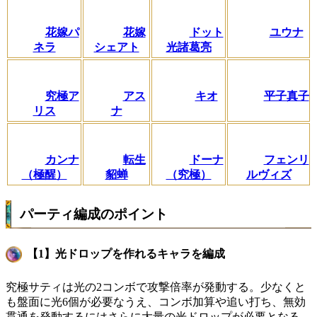
花嫁パ
花嫁
ドット
ユウナ
ネラ
シェアト
光諸葛亮
究極ア
アス
キオ
平子真子
リス
ナ
カンナ
転生
ドーナ
フェンリ
（極醒）
貂蝉
（究極）
ルヴィズ
パーティ編成のポイント
【1】光ドロップを作れるキャラを編成
究極サティは光の2コンボで攻撃倍率が発動する。少なくと
も盤面に光6個が必要なうえ、コンボ加算や追い打ち、無効
貫通を発動するにはさらに大量の光ドロップが必要となる。