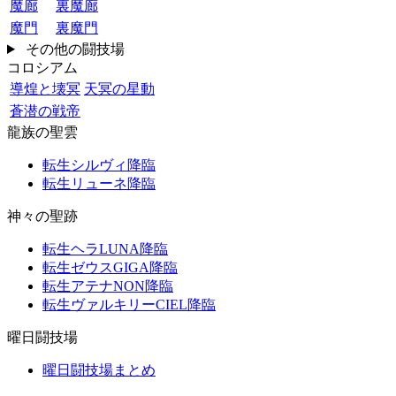
魔廊
裏魔廊
魔門
裏魔門
その他の闘技場
コロシアム
導煌と壊冥
天冥の星動
蒼潜の戦帝
龍族の聖雲
転生シルヴィ降臨
転生リューネ降臨
神々の聖跡
転生ヘラLUNA降臨
転生ゼウスGIGA降臨
転生アテナNON降臨
転生ヴァルキリーCIEL降臨
曜日闘技場
曜日闘技場まとめ