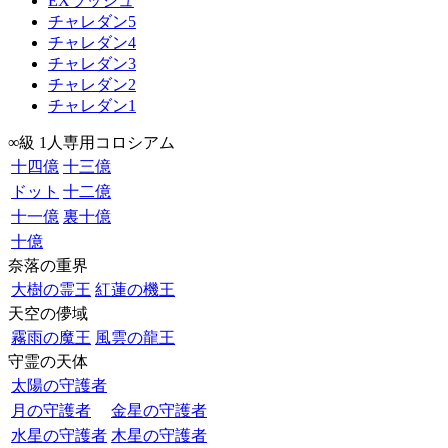
EXラッシュ
チャレダン5
チャレダン4
チャレダン3
チャレダン2
チャレダン1
∞級 1人専用コロシアム
十四億
十三億
ドット
十二億
十一億
裏十億
十億
奈落の重界
大樹の霊王
紅蓮の機王
天空の儚域
霧雨の魔王
風雲の龍王
守霊の天体
太陽の守護者
月の守護者
金星の守護者
水星の守護者
木星の守護者