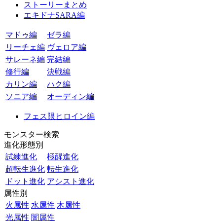
ストーリーまとめ
エキドナSARA編
マドゥ編
ゼラ編
リーチェ編
ヴェロア編
サレーネ編
完結編
修行編
決戦編
カリン編
ハク編
ソニア編
オーディン編
フェス限ヒロイン編
モンスター検索
進化形態別
試練進化
極醒進化
超転生進化
転生進化
ドット進化
アシスト進化
属性別
火属性
水属性
木属性
光属性
闇属性