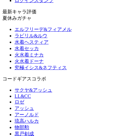
ログインスタンプ
最新キャラ評価
夏休みガチャ
エルフリーデ&フィアメル
ラビリル&ルウ
水着ヘスティア
水着セッカ
火水着ミナカ
火水着ドーナ
究極イシス&ネフティス
コードギアスコラボ
サクヤ&アッシュ
LL&CC
ロゼ
アッシュ
アーノルド
琉高ハルカ
物部勲
黒戸剣成