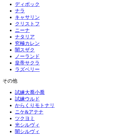
ディボック
ナラ
キャサリン
クリストフ
ニーナ
ナタリア
究極カレン
闇スザク
ノーランド
皇帝サクラ
ラズベリー
その他
試練大喬小喬
試練ウルド
からくりモトナリ
ニケ&アテナ
ツクヨミ
光シルヴィ
闇シルヴィ