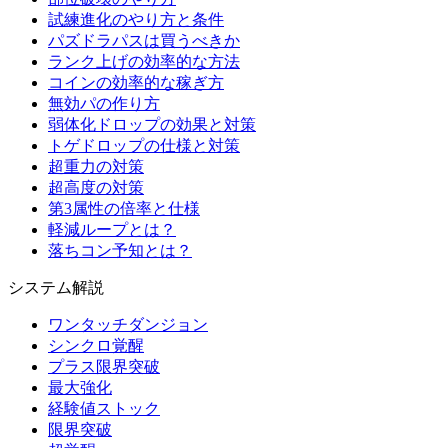
試練進化のやり方と条件
パズドラパスは買うべきか
ランク上げの効率的な方法
コインの効率的な稼ぎ方
無効パの作り方
弱体化ドロップの効果と対策
トゲドロップの仕様と対策
超重力の対策
超高度の対策
第3属性の倍率と仕様
軽減ループとは？
落ちコン予知とは？
システム解説
ワンタッチダンジョン
シンクロ覚醒
プラス限界突破
最大強化
経験値ストック
限界突破