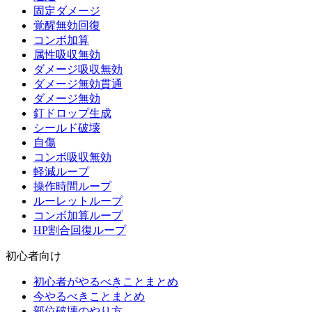
固定ダメージ
覚醒無効回復
コンボ加算
属性吸収無効
ダメージ吸収無効
ダメージ無効貫通
ダメージ無効
釘ドロップ生成
シールド破壊
自傷
コンボ吸収無効
軽減ループ
操作時間ループ
ルーレットループ
コンボ加算ループ
HP割合回復ループ
初心者向け
初心者がやるべきことまとめ
今やるべきことまとめ
部位破壊のやり方