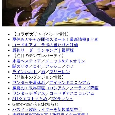
【コラボ/ガチャイベント情報】
夏休みガチャが開催スタート！最新情報まとめ
コードギアスコラボの当たりと評価
最強リーダーランキング｜最新版
【注目のテンプレパーティ】
水着ヘスティア
／
メニット&チャオリン
闇スザク
／
ロゼ
／
アッシュ
／
ジノ
ラインハルト
／
虚
／
フリーレン
【開催中のダンジョン情報】
ワンタッチ夏休み
／
アイランドコロシアム
魔夏の＋限界突破コロシアム
／
ノーランド降臨
ワンタッチギアス
／
コードギアスコロシアム
8月クエストまとめ
／
EXラッシュ
GameWithからのお知らせ
パズドラ攻略ライターを新規募集中！
未経験可&完全在宅！攻略ライター募集！