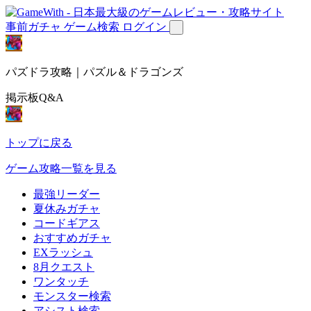
事前ガチャ
ゲーム検索
ログイン
パズドラ攻略｜パズル＆ドラゴンズ
掲示板Q&A
トップに戻る
ゲーム攻略一覧を見る
最強リーダー
夏休みガチャ
コードギアス
おすすめガチャ
EXラッシュ
8月クエスト
ワンタッチ
モンスター検索
アシスト検索