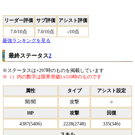
リーダー評価
サブ評価
アシスト評価
7.0
/10点
7.0
/10点
-
/10点
最強ランキングを見る
最終ステータス
2
※ステータスは+297時のものを掲載しています
※（）内の数字は限界突破Lv110時のものです
属性
タイプ
アシスト設定
闇/闇
攻撃
○
HP
攻撃
回復
4387(5406)
2228(2748)
335(346)
スキル