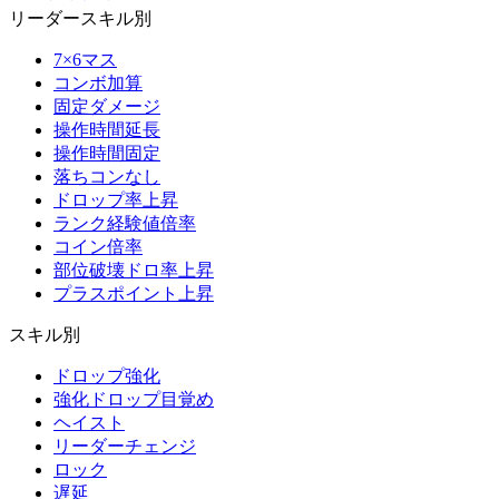
リーダースキル別
7×6マス
コンボ加算
固定ダメージ
操作時間延長
操作時間固定
落ちコンなし
ドロップ率上昇
ランク経験値倍率
コイン倍率
部位破壊ドロ率上昇
プラスポイント上昇
スキル別
ドロップ強化
強化ドロップ目覚め
ヘイスト
リーダーチェンジ
ロック
遅延