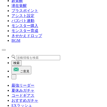
超覚醒
潜在覚醒
プラスポイント
アシスト設定
パズバト連動
モンスター購入
モンスター育成
きせかえドロップ
BGM
検索
ご意見
最強リーダー
夏休みガチャ
コードギアス
おすすめガチャ
EXラッシュ