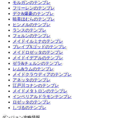
モルガンのテンプレ
フリーレンのテンプレ
デク&爆豪のテンプレ
暁美ほむらのテンプレ
ヒンメルのテンプレ
ランスのテンプレ
フェルンのテンプレ
メイドイルミナのテンプレ
ブレイブXゴッドのテンプレ
メイドロゼッタのテンプレ
メイドイデアルのテンプレ
ゼラ&チェルンのテンプレ
レム&ラムのテンプレ
メイドクラウディアのテンプレ
アネッタのテンプレ
江戸川コナンのテンプレ
メイドメタトロンのテンプレ
インペリアルドラモンテンプレ
ロゼッタのテンプレ
しづるのテンプレ
ダンジョン攻略情報