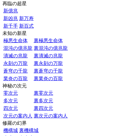
再臨の超星
新億兆
新凶兆
新万寿
新千手
新百式
未知の新星
極悪生命体
裏極悪生命体
混沌の億兆龍
裏混沌の億兆龍
潰滅の兆龍
裏潰滅の兆龍
永刻の万龍
裏永刻の万龍
蒼穹の千龍
裏蒼穹の千龍
業炎の百龍
裏業炎の百龍
神秘の次元
零次元
裏零次元
多次元
裏多次元
四次元
裏四次元
次元の案内人
裏次元の案内人
修羅の幻界
機構城
裏機構城