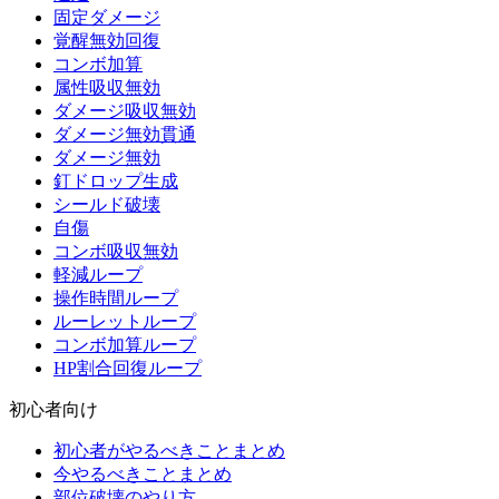
固定ダメージ
覚醒無効回復
コンボ加算
属性吸収無効
ダメージ吸収無効
ダメージ無効貫通
ダメージ無効
釘ドロップ生成
シールド破壊
自傷
コンボ吸収無効
軽減ループ
操作時間ループ
ルーレットループ
コンボ加算ループ
HP割合回復ループ
初心者向け
初心者がやるべきことまとめ
今やるべきことまとめ
部位破壊のやり方