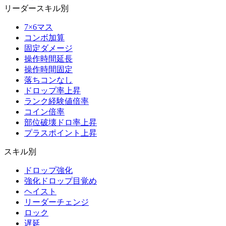
リーダースキル別
7×6マス
コンボ加算
固定ダメージ
操作時間延長
操作時間固定
落ちコンなし
ドロップ率上昇
ランク経験値倍率
コイン倍率
部位破壊ドロ率上昇
プラスポイント上昇
スキル別
ドロップ強化
強化ドロップ目覚め
ヘイスト
リーダーチェンジ
ロック
遅延