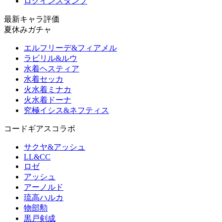
ログインスタンプ
最新キャラ評価
夏休みガチャ
エルフリーデ&フィアメル
ラビリル&ルウ
水着ヘスティア
水着セッカ
火水着ミナカ
火水着ドーナ
究極イシス&ネフティス
コードギアスコラボ
サクヤ&アッシュ
LL&CC
ロゼ
アッシュ
アーノルド
琉高ハルカ
物部勲
黒戸剣成