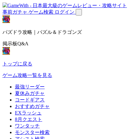
事前ガチャ
ゲーム検索
ログイン
パズドラ攻略｜パズル＆ドラゴンズ
掲示板Q&A
トップに戻る
ゲーム攻略一覧を見る
最強リーダー
夏休みガチャ
コードギアス
おすすめガチャ
EXラッシュ
8月クエスト
ワンタッチ
モンスター検索
アシスト検索