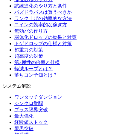
試練進化のやり方と条件
パズドラパスは買うべきか
ランク上げの効率的な方法
コインの効率的な稼ぎ方
無効パの作り方
弱体化ドロップの効果と対策
トゲドロップの仕様と対策
超重力の対策
超高度の対策
第3属性の倍率と仕様
軽減ループとは？
落ちコン予知とは？
システム解説
ワンタッチダンジョン
シンクロ覚醒
プラス限界突破
最大強化
経験値ストック
限界突破