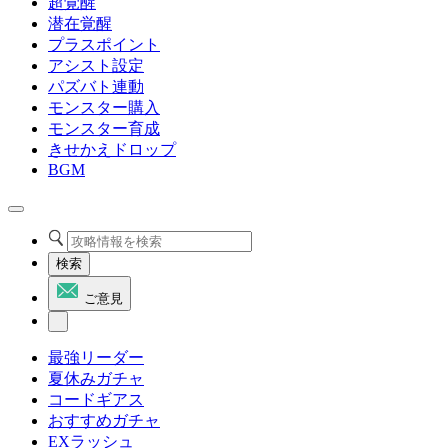
超覚醒
潜在覚醒
プラスポイント
アシスト設定
パズバト連動
モンスター購入
モンスター育成
きせかえドロップ
BGM
検索
ご意見
最強リーダー
夏休みガチャ
コードギアス
おすすめガチャ
EXラッシュ