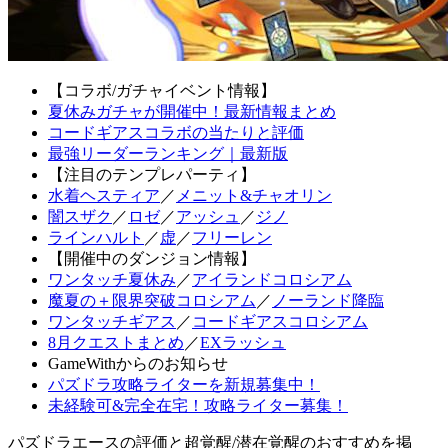
【コラボ/ガチャイベント情報】
夏休みガチャが開催中！最新情報まとめ
コードギアスコラボの当たりと評価
最強リーダーランキング｜最新版
【注目のテンプレパーティ】
水着ヘスティア
／
メニット&チャオリン
闇スザク
／
ロゼ
／
アッシュ
／
ジノ
ラインハルト
／
虚
／
フリーレン
【開催中のダンジョン情報】
ワンタッチ夏休み
／
アイランドコロシアム
魔夏の＋限界突破コロシアム
／
ノーランド降臨
ワンタッチギアス
／
コードギアスコロシアム
8月クエストまとめ
／
EXラッシュ
GameWithからのお知らせ
パズドラ攻略ライターを新規募集中！
未経験可&完全在宅！攻略ライター募集！
パズドラエースの評価と超覚醒/潜在覚醒のおすすめを掲