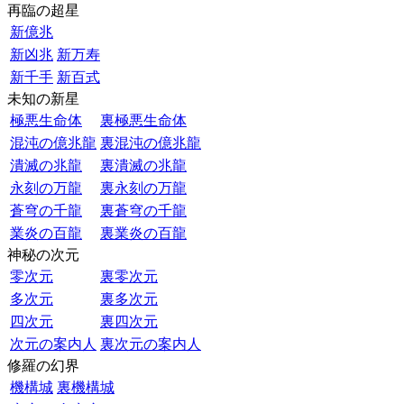
再臨の超星
新億兆
新凶兆
新万寿
新千手
新百式
未知の新星
極悪生命体
裏極悪生命体
混沌の億兆龍
裏混沌の億兆龍
潰滅の兆龍
裏潰滅の兆龍
永刻の万龍
裏永刻の万龍
蒼穹の千龍
裏蒼穹の千龍
業炎の百龍
裏業炎の百龍
神秘の次元
零次元
裏零次元
多次元
裏多次元
四次元
裏四次元
次元の案内人
裏次元の案内人
修羅の幻界
機構城
裏機構城