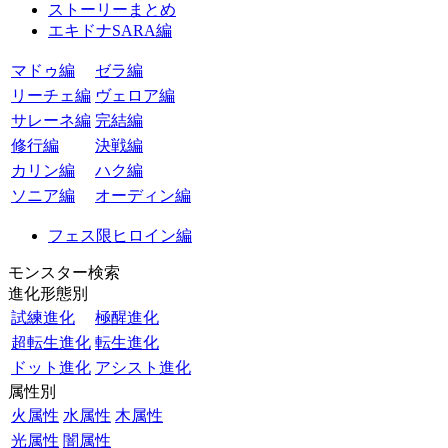
ストーリーまとめ
エキドナSARA編
マドゥ編
ゼラ編
リーチェ編
ヴェロア編
サレーネ編
完結編
修行編
決戦編
カリン編
ハク編
ソニア編
オーディン編
フェス限ヒロイン編
モンスター検索
進化形態別
試練進化
極醒進化
超転生進化
転生進化
ドット進化
アシスト進化
属性別
火属性
水属性
木属性
光属性
闇属性