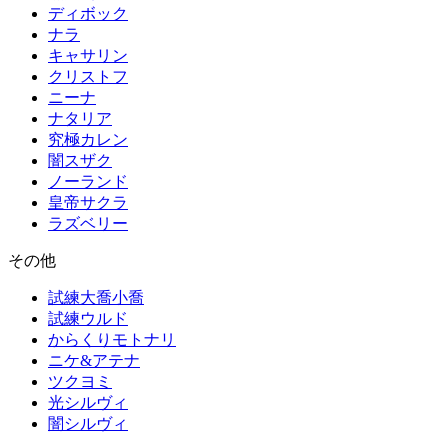
ディボック
ナラ
キャサリン
クリストフ
ニーナ
ナタリア
究極カレン
闇スザク
ノーランド
皇帝サクラ
ラズベリー
その他
試練大喬小喬
試練ウルド
からくりモトナリ
ニケ&アテナ
ツクヨミ
光シルヴィ
闇シルヴィ