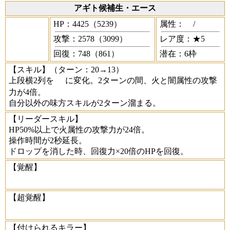
アギト候補生・エース
HP：4425（5239）
属性：
/
攻撃：2578（3099）
レア度：★5
回復：748（861）
潜在：6枠
【スキル】
（ターン：20→13）
上段横2列を
に変化。2ターンの間、火と闇属性の攻撃
力が4倍。
自分以外の味方スキルが2ターン溜まる。
【リーダースキル】
HP50%以上で火属性の攻撃力が24倍。
操作時間が2秒延長。
ドロップを消した時、回復力×20倍のHPを回復。
【覚醒】
【超覚醒】
【付けられるキラー】