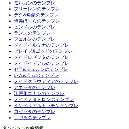
モルガンのテンプレ
フリーレンのテンプレ
デク&爆豪のテンプレ
暁美ほむらのテンプレ
ヒンメルのテンプレ
ランスのテンプレ
フェルンのテンプレ
メイドイルミナのテンプレ
ブレイブXゴッドのテンプレ
メイドロゼッタのテンプレ
メイドイデアルのテンプレ
ゼラ&チェルンのテンプレ
レム&ラムのテンプレ
メイドクラウディアのテンプレ
アネッタのテンプレ
江戸川コナンのテンプレ
メイドメタトロンのテンプレ
インペリアルドラモンテンプレ
ロゼッタのテンプレ
しづるのテンプレ
ダンジョン攻略情報