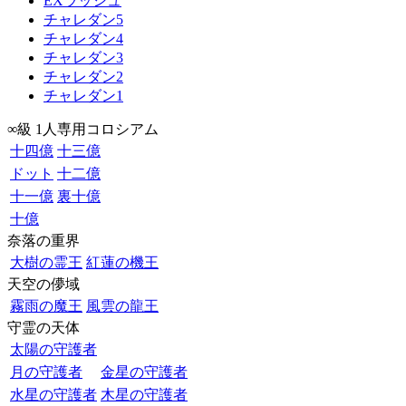
EXラッシュ
チャレダン5
チャレダン4
チャレダン3
チャレダン2
チャレダン1
∞級 1人専用コロシアム
十四億
十三億
ドット
十二億
十一億
裏十億
十億
奈落の重界
大樹の霊王
紅蓮の機王
天空の儚域
霧雨の魔王
風雲の龍王
守霊の天体
太陽の守護者
月の守護者
金星の守護者
水星の守護者
木星の守護者