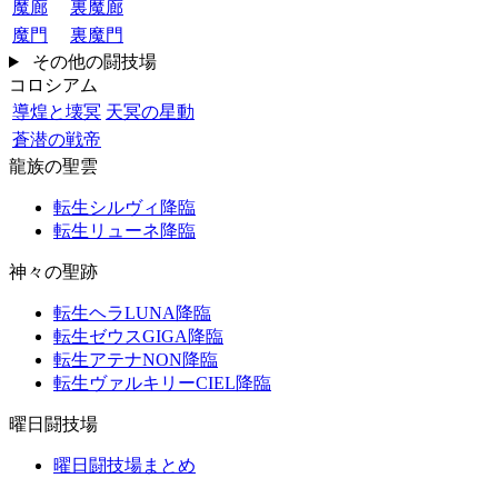
魔廊
裏魔廊
魔門
裏魔門
その他の闘技場
コロシアム
導煌と壊冥
天冥の星動
蒼潜の戦帝
龍族の聖雲
転生シルヴィ降臨
転生リューネ降臨
神々の聖跡
転生ヘラLUNA降臨
転生ゼウスGIGA降臨
転生アテナNON降臨
転生ヴァルキリーCIEL降臨
曜日闘技場
曜日闘技場まとめ