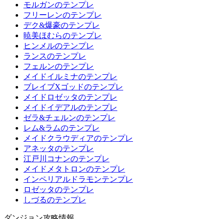
モルガンのテンプレ
フリーレンのテンプレ
デク&爆豪のテンプレ
暁美ほむらのテンプレ
ヒンメルのテンプレ
ランスのテンプレ
フェルンのテンプレ
メイドイルミナのテンプレ
ブレイブXゴッドのテンプレ
メイドロゼッタのテンプレ
メイドイデアルのテンプレ
ゼラ&チェルンのテンプレ
レム&ラムのテンプレ
メイドクラウディアのテンプレ
アネッタのテンプレ
江戸川コナンのテンプレ
メイドメタトロンのテンプレ
インペリアルドラモンテンプレ
ロゼッタのテンプレ
しづるのテンプレ
ダンジョン攻略情報