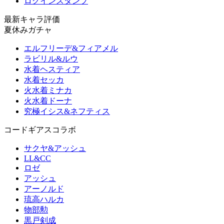
ログインスタンプ
最新キャラ評価
夏休みガチャ
エルフリーデ&フィアメル
ラビリル&ルウ
水着ヘスティア
水着セッカ
火水着ミナカ
火水着ドーナ
究極イシス&ネフティス
コードギアスコラボ
サクヤ&アッシュ
LL&CC
ロゼ
アッシュ
アーノルド
琉高ハルカ
物部勲
黒戸剣成