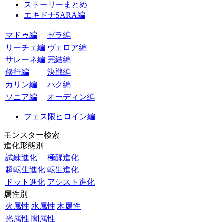
ストーリーまとめ
エキドナSARA編
マドゥ編
ゼラ編
リーチェ編
ヴェロア編
サレーネ編
完結編
修行編
決戦編
カリン編
ハク編
ソニア編
オーディン編
フェス限ヒロイン編
モンスター検索
進化形態別
試練進化
極醒進化
超転生進化
転生進化
ドット進化
アシスト進化
属性別
火属性
水属性
木属性
光属性
闇属性