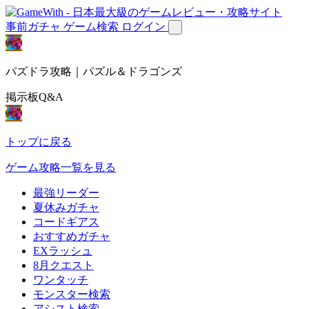
事前ガチャ
ゲーム検索
ログイン
パズドラ攻略｜パズル＆ドラゴンズ
掲示板Q&A
トップに戻る
ゲーム攻略一覧を見る
最強リーダー
夏休みガチャ
コードギアス
おすすめガチャ
EXラッシュ
8月クエスト
ワンタッチ
モンスター検索
アシスト検索