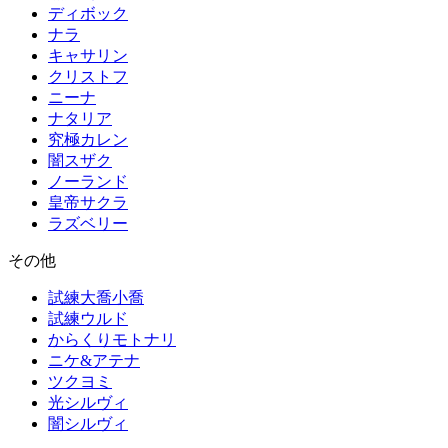
ディボック
ナラ
キャサリン
クリストフ
ニーナ
ナタリア
究極カレン
闇スザク
ノーランド
皇帝サクラ
ラズベリー
その他
試練大喬小喬
試練ウルド
からくりモトナリ
ニケ&アテナ
ツクヨミ
光シルヴィ
闇シルヴィ