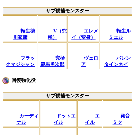
サブ候補モンスター
転生徳
V（究
エレメ
転生ル
川家康
極）
イ（変身）
ミエル
ブラッ
究極
ヴェロ
バレン
クマジシャン
範馬勇次郎
ア
タインネイ
回復強化役
サブ候補モンスター
カーディ
ドットエ
エ
発音
ナル
イル
イル
ミク