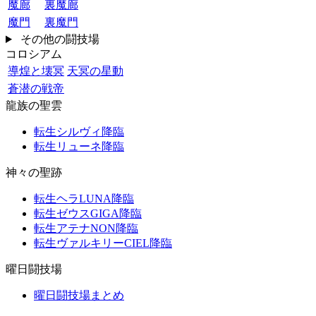
魔廊
裏魔廊
魔門
裏魔門
その他の闘技場
コロシアム
導煌と壊冥
天冥の星動
蒼潜の戦帝
龍族の聖雲
転生シルヴィ降臨
転生リューネ降臨
神々の聖跡
転生ヘラLUNA降臨
転生ゼウスGIGA降臨
転生アテナNON降臨
転生ヴァルキリーCIEL降臨
曜日闘技場
曜日闘技場まとめ