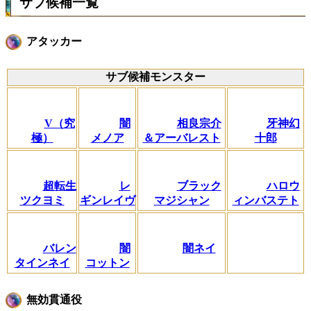
サブ候補一覧
アタッカー
サブ候補モンスター
V（究
闇
相良宗介
牙神幻
極）
メノア
＆アーバレスト
十郎
超転生
レ
ブラック
ハロウ
ツクヨミ
ギンレイヴ
マジシャン
ィンバステト
バレン
闇
闇ネイ
タインネイ
コットン
無効貫通役