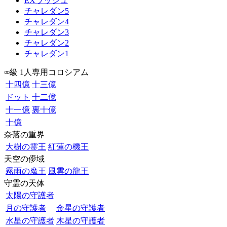
EXラッシュ
チャレダン5
チャレダン4
チャレダン3
チャレダン2
チャレダン1
∞級 1人専用コロシアム
十四億
十三億
ドット
十二億
十一億
裏十億
十億
奈落の重界
大樹の霊王
紅蓮の機王
天空の儚域
霧雨の魔王
風雲の龍王
守霊の天体
太陽の守護者
月の守護者
金星の守護者
水星の守護者
木星の守護者