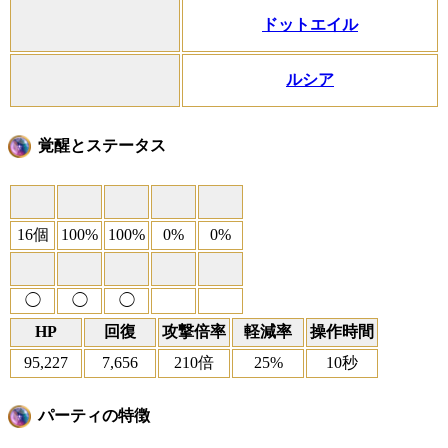
ドットエイル
ルシア
覚醒とステータス
16個
100%
100%
0%
0%
◯
◯
◯
HP
回復
攻撃倍率
軽減率
操作時間
95,227
7,656
210倍
25%
10秒
パーティの特徴