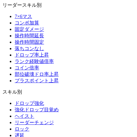
リーダースキル別
7×6マス
コンボ加算
固定ダメージ
操作時間延長
操作時間固定
落ちコンなし
ドロップ率上昇
ランク経験値倍率
コイン倍率
部位破壊ドロ率上昇
プラスポイント上昇
スキル別
ドロップ強化
強化ドロップ目覚め
ヘイスト
リーダーチェンジ
ロック
遅延