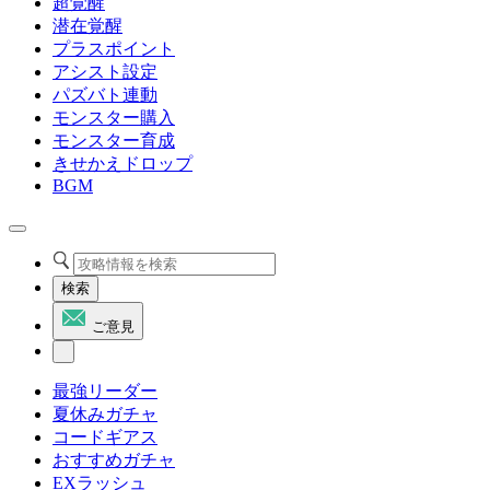
超覚醒
潜在覚醒
プラスポイント
アシスト設定
パズバト連動
モンスター購入
モンスター育成
きせかえドロップ
BGM
検索
ご意見
最強リーダー
夏休みガチャ
コードギアス
おすすめガチャ
EXラッシュ