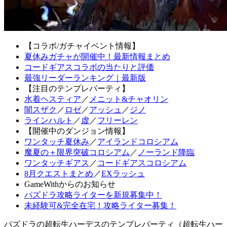
【コラボ/ガチャイベント情報】
夏休みガチャが開催中！最新情報まとめ
コードギアスコラボの当たりと評価
最強リーダーランキング｜最新版
【注目のテンプレパーティ】
水着ヘスティア
／
メニット&チャオリン
闇スザク
／
ロゼ
／
アッシュ
／
ジノ
ラインハルト
／
虚
／
フリーレン
【開催中のダンジョン情報】
ワンタッチ夏休み
／
アイランドコロシアム
魔夏の＋限界突破コロシアム
／
ノーランド降臨
ワンタッチギアス
／
コードギアスコロシアム
8月クエストまとめ
／
EXラッシュ
GameWithからのお知らせ
パズドラ攻略ライターを新規募集中！
未経験可&完全在宅！攻略ライター募集！
パズドラの超転生ハーデスのテンプレパーティ（超転生ハー