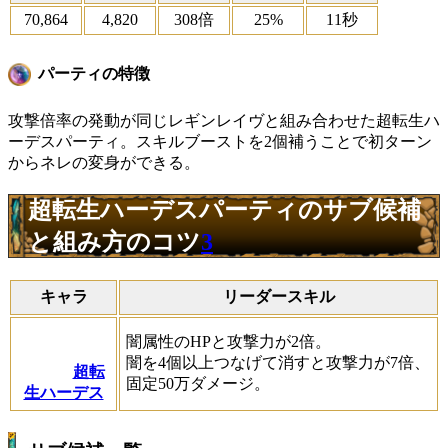
70,864
4,820
308倍
25%
11秒
パーティの特徴
攻撃倍率の発動が同じレギンレイヴと組み合わせた超転生ハ
ーデスパーティ。スキルブーストを2個補うことで初ターン
からネレの変身ができる。
超転生ハーデスパーティのサブ候補
と組み方のコツ
3
キャラ
リーダースキル
闇属性のHPと攻撃力が2倍。
闇を4個以上つなげて消すと攻撃力が7倍、
超転
固定50万ダメージ。
生ハーデス