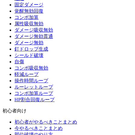
固定ダメージ
覚醒無効回復
コンボ加算
属性吸収無効
ダメージ吸収無効
ダメージ無効貫通
ダメージ無効
釘ドロップ生成
シールド破壊
自傷
コンボ吸収無効
軽減ループ
操作時間ループ
ルーレットループ
コンボ加算ループ
HP割合回復ループ
初心者向け
初心者がやるべきことまとめ
今やるべきことまとめ
部位破壊のやり方