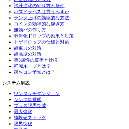
試練進化のやり方と条件
パズドラパスは買うべきか
ランク上げの効率的な方法
コインの効率的な稼ぎ方
無効パの作り方
弱体化ドロップの効果と対策
トゲドロップの仕様と対策
超重力の対策
超高度の対策
第3属性の倍率と仕様
軽減ループとは？
落ちコン予知とは？
システム解説
ワンタッチダンジョン
シンクロ覚醒
プラス限界突破
最大強化
経験値ストック
限界突破