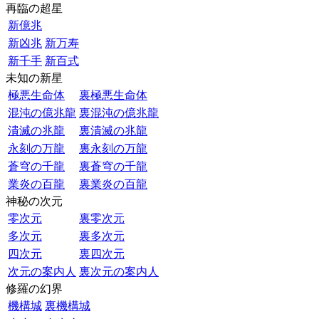
再臨の超星
新億兆
新凶兆
新万寿
新千手
新百式
未知の新星
極悪生命体
裏極悪生命体
混沌の億兆龍
裏混沌の億兆龍
潰滅の兆龍
裏潰滅の兆龍
永刻の万龍
裏永刻の万龍
蒼穹の千龍
裏蒼穹の千龍
業炎の百龍
裏業炎の百龍
神秘の次元
零次元
裏零次元
多次元
裏多次元
四次元
裏四次元
次元の案内人
裏次元の案内人
修羅の幻界
機構城
裏機構城