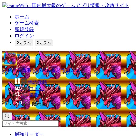
ホーム
ゲーム検索
新規登録
ログイン
2カラム
3カラム
パズドラ攻略｜パズル＆ドラゴンズ
他の攻略
コミュ
速報
掲示板
最強リーダー