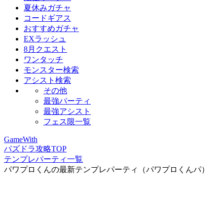
夏休みガチャ
コードギアス
おすすめガチャ
EXラッシュ
8月クエスト
ワンタッチ
モンスター検索
アシスト検索
その他
最強パーティ
最強アシスト
フェス限一覧
GameWith
パズドラ攻略TOP
テンプレパーティ一覧
パワプロくんの最新テンプレパーティ（パワプロくんパ）