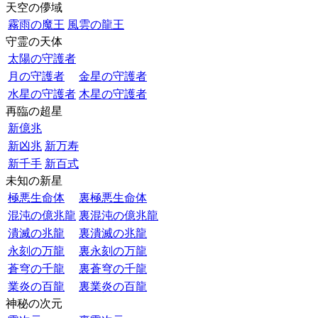
天空の儚域
霧雨の魔王
風雲の龍王
守霊の天体
太陽の守護者
月の守護者
金星の守護者
水星の守護者
木星の守護者
再臨の超星
新億兆
新凶兆
新万寿
新千手
新百式
未知の新星
極悪生命体
裏極悪生命体
混沌の億兆龍
裏混沌の億兆龍
潰滅の兆龍
裏潰滅の兆龍
永刻の万龍
裏永刻の万龍
蒼穹の千龍
裏蒼穹の千龍
業炎の百龍
裏業炎の百龍
神秘の次元