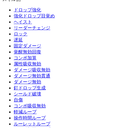
ドロップ強化
強化ドロップ目覚め
ヘイスト
リーダーチェンジ
ロック
遅延
固定ダメージ
覚醒無効回復
コンボ加算
属性吸収無効
ダメージ吸収無効
ダメージ無効貫通
ダメージ無効
釘ドロップ生成
シールド破壊
自傷
コンボ吸収無効
軽減ループ
操作時間ループ
ルーレットループ