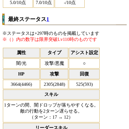
5.0
/10点
7.0
/10点
-
/10点
最終ステータス
1
※ステータスは+297時のものを掲載しています
※（）内の数字は限界突破Lv110時のものです
属性
タイプ
アシスト設定
闇/光
攻撃/悪魔
○
HP
攻撃
回復
3664(4466)
2305(2848)
525(593)
スキル
1ターンの間、闇ドロップが落ちやすくなる。
敵の行動を2ターン遅らせる。
（ターン：17 → 12）
リーダースキル