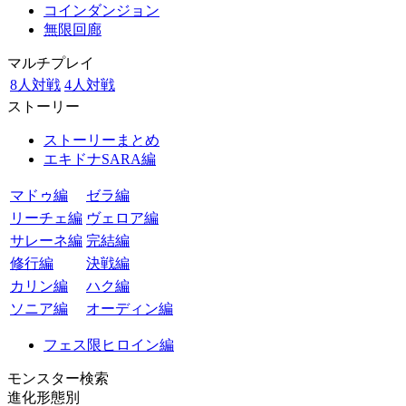
コインダンジョン
無限回廊
マルチプレイ
8人対戦
4人対戦
ストーリー
ストーリーまとめ
エキドナSARA編
マドゥ編
ゼラ編
リーチェ編
ヴェロア編
サレーネ編
完結編
修行編
決戦編
カリン編
ハク編
ソニア編
オーディン編
フェス限ヒロイン編
モンスター検索
進化形態別