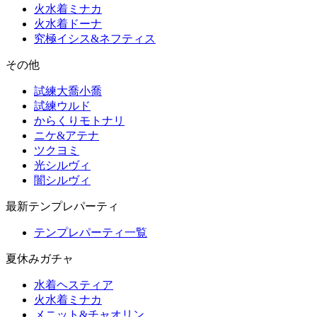
火水着ミナカ
火水着ドーナ
究極イシス&ネフティス
その他
試練大喬小喬
試練ウルド
からくりモトナリ
ニケ&アテナ
ツクヨミ
光シルヴィ
闇シルヴィ
最新テンプレパーティ
テンプレパーティ一覧
夏休みガチャ
水着ヘスティア
火水着ミナカ
メニット&チャオリン