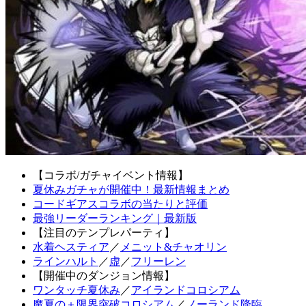
【コラボ/ガチャイベント情報】
夏休みガチャが開催中！最新情報まとめ
コードギアスコラボの当たりと評価
最強リーダーランキング｜最新版
【注目のテンプレパーティ】
水着ヘスティア
／
メニット&チャオリン
ラインハルト
／
虚
／
フリーレン
【開催中のダンジョン情報】
ワンタッチ夏休み
／
アイランドコロシアム
魔夏の＋限界突破コロシアム
／
ノーランド降臨