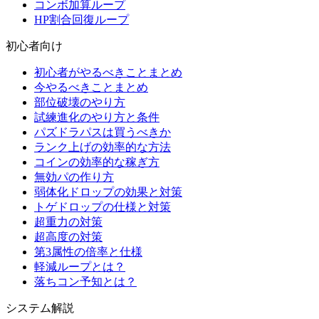
コンボ加算ループ
HP割合回復ループ
初心者向け
初心者がやるべきことまとめ
今やるべきことまとめ
部位破壊のやり方
試練進化のやり方と条件
パズドラパスは買うべきか
ランク上げの効率的な方法
コインの効率的な稼ぎ方
無効パの作り方
弱体化ドロップの効果と対策
トゲドロップの仕様と対策
超重力の対策
超高度の対策
第3属性の倍率と仕様
軽減ループとは？
落ちコン予知とは？
システム解説