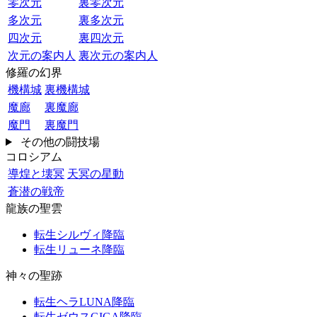
零次元
裏零次元
多次元
裏多次元
四次元
裏四次元
次元の案内人
裏次元の案内人
修羅の幻界
機構城
裏機構城
魔廊
裏魔廊
魔門
裏魔門
その他の闘技場
コロシアム
導煌と壊冥
天冥の星動
蒼潜の戦帝
龍族の聖雲
転生シルヴィ降臨
転生リューネ降臨
神々の聖跡
転生ヘラLUNA降臨
転生ゼウスGIGA降臨