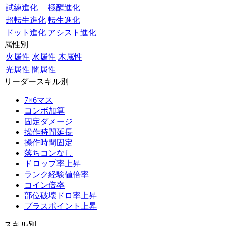
試練進化
極醒進化
超転生進化
転生進化
ドット進化
アシスト進化
属性別
火属性
水属性
木属性
光属性
闇属性
リーダースキル別
7×6マス
コンボ加算
固定ダメージ
操作時間延長
操作時間固定
落ちコンなし
ドロップ率上昇
ランク経験値倍率
コイン倍率
部位破壊ドロ率上昇
プラスポイント上昇
スキル別