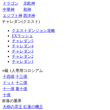
ドラゴン
北欧神
中華神
和神
エジプト神
西洋神
チャレダン(クエスト)
クエストダンジョン攻略
EXラッシュ
チャレダン5
チャレダン4
チャレダン3
チャレダン2
チャレダン1
∞級 1人専用コロシアム
十四億
十三億
ドット
十二億
十一億
裏十億
十億
奈落の重界
大樹の霊王
紅蓮の機王