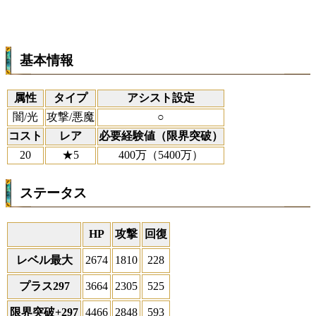
基本情報
属性
タイプ
アシスト設定
闇/光
攻撃/悪魔
○
コスト
レア
必要経験値（限界突破）
20
★5
400万（5400万）
ステータス
HP
攻撃
回復
レベル最大
2674
1810
228
プラス297
3664
2305
525
限界突破+297
4466
2848
593