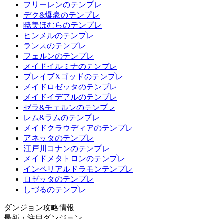
フリーレンのテンプレ
デク&爆豪のテンプレ
暁美ほむらのテンプレ
ヒンメルのテンプレ
ランスのテンプレ
フェルンのテンプレ
メイドイルミナのテンプレ
ブレイブXゴッドのテンプレ
メイドロゼッタのテンプレ
メイドイデアルのテンプレ
ゼラ&チェルンのテンプレ
レム&ラムのテンプレ
メイドクラウディアのテンプレ
アネッタのテンプレ
江戸川コナンのテンプレ
メイドメタトロンのテンプレ
インペリアルドラモンテンプレ
ロゼッタのテンプレ
しづるのテンプレ
ダンジョン攻略情報
最新・注目ダンジョン