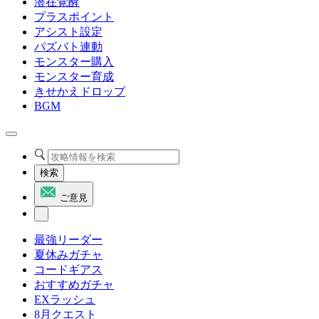
潜在覚醒
プラスポイント
アシスト設定
パズバト連動
モンスター購入
モンスター育成
きせかえドロップ
BGM
検索
ご意見
最強リーダー
夏休みガチャ
コードギアス
おすすめガチャ
EXラッシュ
8月クエスト