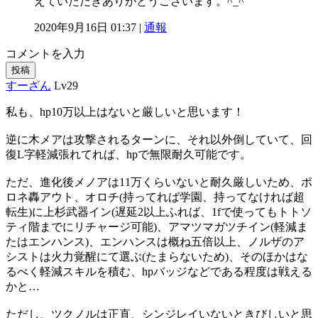
えていただきありがとうございます。^_^
2020年9月16日 01:37 |
通報
コメントを入力
投稿
すーざん
Lv29
私も、hp10万以上はないと厳しいと思います！
逆に木メアは攻撃されるターンに、それ以外倒していて、回
復L字軽減張れてれば、hpで無限耐久可能です。
ただ、進化後メノアは11万くらいないと耐久厳しいため、ポ
ロネ轟アウト、オロチ(持ってれば学園、持ってなければ超
転生)に上杉武器イン(遅延2以上ふれば、1fで使ってもトトソ
ティ階までにリチャージ可能)、アマツマガツチイン(軽減ま
たはエンハンス)、エンハンスは概ね五倍以上、ノルザのア
シストは火力覚醒にて選ぶ(たまらないため)、そのほかはな
るべく軽減スキルを積む、hpバッジなどである程度は戦える
かと…
ただし、ツクノルは正直、シンジレイいないときびしいと思