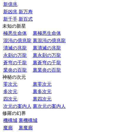
新億兆
新凶兆
新万寿
新千手
新百式
未知の新星
極悪生命体
裏極悪生命体
混沌の億兆龍
裏混沌の億兆龍
潰滅の兆龍
裏潰滅の兆龍
永刻の万龍
裏永刻の万龍
蒼穹の千龍
裏蒼穹の千龍
業炎の百龍
裏業炎の百龍
神秘の次元
零次元
裏零次元
多次元
裏多次元
四次元
裏四次元
次元の案内人
裏次元の案内人
修羅の幻界
機構城
裏機構城
魔廊
裏魔廊