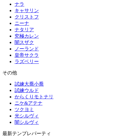
ナラ
キャサリン
クリストフ
ニーナ
ナタリア
究極カレン
闇スザク
ノーランド
皇帝サクラ
ラズベリー
その他
試練大喬小喬
試練ウルド
からくりモトナリ
ニケ&アテナ
ツクヨミ
光シルヴィ
闇シルヴィ
最新テンプレパーティ