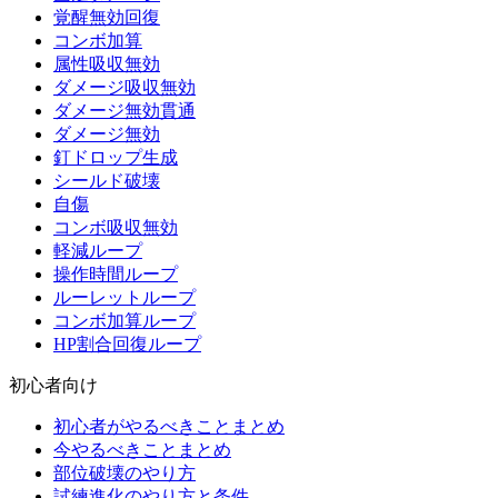
覚醒無効回復
コンボ加算
属性吸収無効
ダメージ吸収無効
ダメージ無効貫通
ダメージ無効
釘ドロップ生成
シールド破壊
自傷
コンボ吸収無効
軽減ループ
操作時間ループ
ルーレットループ
コンボ加算ループ
HP割合回復ループ
初心者向け
初心者がやるべきことまとめ
今やるべきことまとめ
部位破壊のやり方
試練進化のやり方と条件