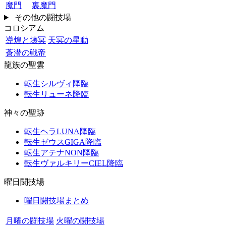
魔門
裏魔門
その他の闘技場
コロシアム
導煌と壊冥
天冥の星動
蒼潜の戦帝
龍族の聖雲
転生シルヴィ降臨
転生リューネ降臨
神々の聖跡
転生ヘラLUNA降臨
転生ゼウスGIGA降臨
転生アテナNON降臨
転生ヴァルキリーCIEL降臨
曜日闘技場
曜日闘技場まとめ
月曜の闘技場
火曜の闘技場