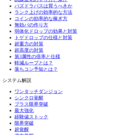
パズドラパスは買うべきか
ランク上げの効率的な方法
コインの効率的な稼ぎ方
無効パの作り方
弱体化ドロップの効果と対策
トゲドロップの仕様と対策
超重力の対策
超高度の対策
第3属性の倍率と仕様
軽減ループとは？
落ちコン予知とは？
システム解説
ワンタッチダンジョン
シンクロ覚醒
プラス限界突破
最大強化
経験値ストック
限界突破
超覚醒