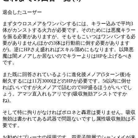
退会したユーザー
まずタウロスメアをワンパンするには、キラー込みで平均3
体がカンストする火力が必要です。そのためには悪魔キラー
を振る必要がありますが、そもそもこいつはワンパンする必
要がありません(ほかの3体は行動前に倒す必要があります
が)。逆にHPさえ盛れればスキル溜めにもなります。以降悪
魔は闇メノアしか居ないのでキラーよりはHPを上げるべき
です。
また既に回答されているように進化後メノア(5ターン後)を
耐久するには11万3000ほどのHPが必要です。5t以内に倒せ
ればいいですが火メノアで詰むのでHP盛るほうがいいでし
ょう。アマツ直入れもアリです(吸収無効アシストですか
ね)。
そして特に拘りがなければポロネと轟君は要りません。吸収
無効は書かれてある武器で問題ないですし属性吸収無効は不
要です。
お勧めはプレーナの採用です。四君子階層でシャンメイが来