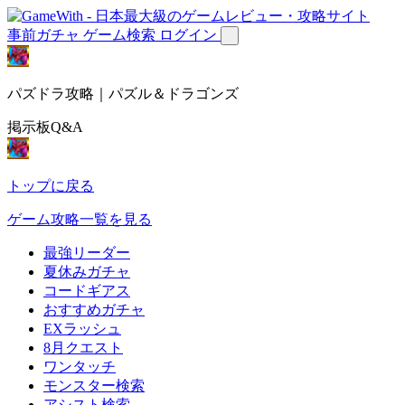
事前ガチャ
ゲーム検索
ログイン
パズドラ攻略｜パズル＆ドラゴンズ
掲示板Q&A
トップに戻る
ゲーム攻略一覧を見る
最強リーダー
夏休みガチャ
コードギアス
おすすめガチャ
EXラッシュ
8月クエスト
ワンタッチ
モンスター検索
アシスト検索