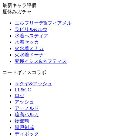
最新キャラ評価
夏休みガチャ
エルフリーデ&フィアメル
ラビリル&ルウ
水着ヘスティア
水着セッカ
火水着ミナカ
火水着ドーナ
究極イシス&ネフティス
コードギアスコラボ
サクヤ&アッシュ
LL&CC
ロゼ
アッシュ
アーノルド
琉高ハルカ
物部勲
黒戸剣成
ディボック