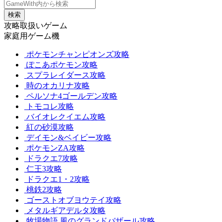
検索
攻略取扱いゲーム
家庭用ゲーム機
ポケモンチャンピオンズ攻略
ぽこあポケモン攻略
スプラレイダース攻略
時のオカリナ攻略
ペルソナ4ゴールデン攻略
トモコレ攻略
バイオレクイエム攻略
紅の砂漠攻略
デイモン&ベイビー攻略
ポケモンZA攻略
ドラクエ7攻略
仁王3攻略
ドラクエ1・2攻略
桃鉄2攻略
ゴーストオブヨウテイ攻略
メタルギアデルタ攻略
牧場物語 風のグランドバザール攻略