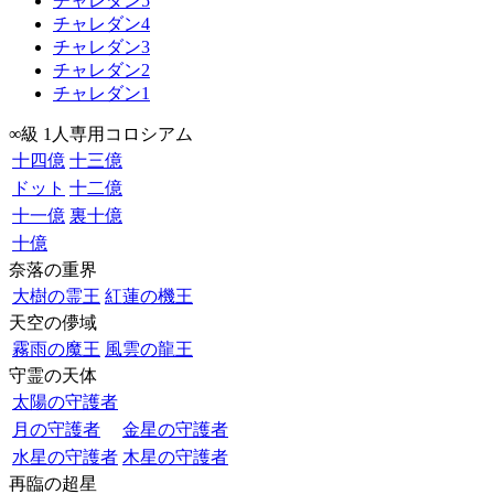
チャレダン5
チャレダン4
チャレダン3
チャレダン2
チャレダン1
∞級 1人専用コロシアム
十四億
十三億
ドット
十二億
十一億
裏十億
十億
奈落の重界
大樹の霊王
紅蓮の機王
天空の儚域
霧雨の魔王
風雲の龍王
守霊の天体
太陽の守護者
月の守護者
金星の守護者
水星の守護者
木星の守護者
再臨の超星