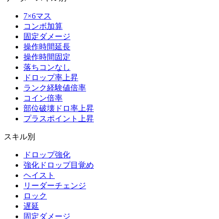
7×6マス
コンボ加算
固定ダメージ
操作時間延長
操作時間固定
落ちコンなし
ドロップ率上昇
ランク経験値倍率
コイン倍率
部位破壊ドロ率上昇
プラスポイント上昇
スキル別
ドロップ強化
強化ドロップ目覚め
ヘイスト
リーダーチェンジ
ロック
遅延
固定ダメージ