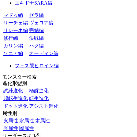
エキドナSARA編
マドゥ編
ゼラ編
リーチェ編
ヴェロア編
サレーネ編
完結編
修行編
決戦編
カリン編
ハク編
ソニア編
オーディン編
フェス限ヒロイン編
モンスター検索
進化形態別
試練進化
極醒進化
超転生進化
転生進化
ドット進化
アシスト進化
属性別
火属性
水属性
木属性
光属性
闇属性
リーダースキル別