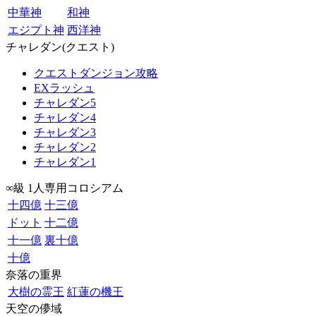
中華神
和神
エジプト神
西洋神
チャレダン(クエスト)
クエストダンジョン攻略
EXラッシュ
チャレダン5
チャレダン4
チャレダン3
チャレダン2
チャレダン1
∞級 1人専用コロシアム
十四億
十三億
ドット
十二億
十一億
裏十億
十億
奈落の重界
大樹の霊王
紅蓮の機王
天空の儚域