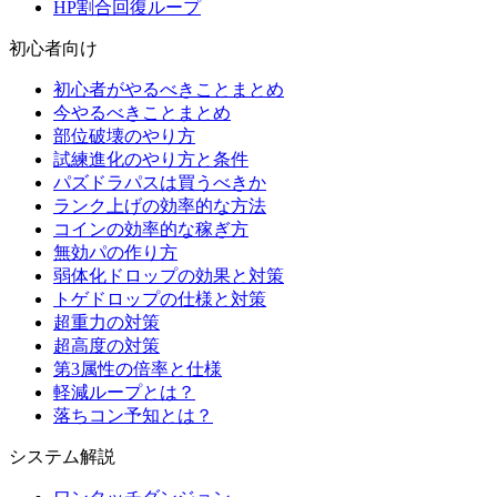
HP割合回復ループ
初心者向け
初心者がやるべきことまとめ
今やるべきことまとめ
部位破壊のやり方
試練進化のやり方と条件
パズドラパスは買うべきか
ランク上げの効率的な方法
コインの効率的な稼ぎ方
無効パの作り方
弱体化ドロップの効果と対策
トゲドロップの仕様と対策
超重力の対策
超高度の対策
第3属性の倍率と仕様
軽減ループとは？
落ちコン予知とは？
システム解説