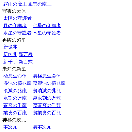
霧雨の魔王
風雲の龍王
守霊の天体
太陽の守護者
月の守護者
金星の守護者
水星の守護者
木星の守護者
再臨の超星
新億兆
新凶兆
新万寿
新千手
新百式
未知の新星
極悪生命体
裏極悪生命体
混沌の億兆龍
裏混沌の億兆龍
潰滅の兆龍
裏潰滅の兆龍
永刻の万龍
裏永刻の万龍
蒼穹の千龍
裏蒼穹の千龍
業炎の百龍
裏業炎の百龍
神秘の次元
零次元
裏零次元