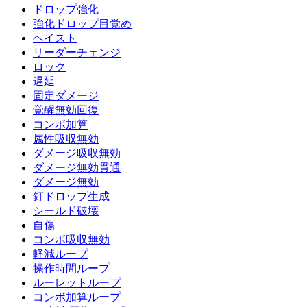
ドロップ強化
強化ドロップ目覚め
ヘイスト
リーダーチェンジ
ロック
遅延
固定ダメージ
覚醒無効回復
コンボ加算
属性吸収無効
ダメージ吸収無効
ダメージ無効貫通
ダメージ無効
釘ドロップ生成
シールド破壊
自傷
コンボ吸収無効
軽減ループ
操作時間ループ
ルーレットループ
コンボ加算ループ