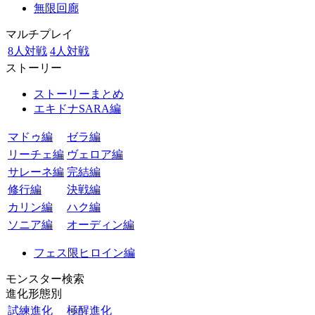
無限回廊
マルチプレイ
8人対戦
4人対戦
ストーリー
ストーリーまとめ
エキドナSARA編
マドゥ編
ゼラ編
リーチェ編
ヴェロア編
サレーネ編
完結編
修行編
決戦編
カリン編
ハク編
ソニア編
オーディン編
フェス限ヒロイン編
モンスター検索
進化形態別
試練進化
極醒進化