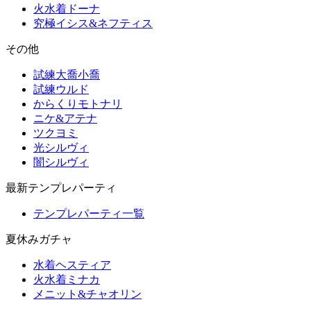
火水着ドーナ
究極イシス&ネフティス
その他
試練大喬小喬
試練ウルド
からくりモトナリ
ニケ&アテナ
ツクヨミ
光シルヴィ
闇シルヴィ
最新テンプレパーティ
テンプレパーティ一覧
夏休みガチャ
水着ヘスティア
火水着ミナカ
メニット&チャオリン