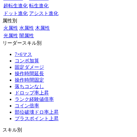
超転生進化
転生進化
ドット進化
アシスト進化
属性別
火属性
水属性
木属性
光属性
闇属性
リーダースキル別
7×6マス
コンボ加算
固定ダメージ
操作時間延長
操作時間固定
落ちコンなし
ドロップ率上昇
ランク経験値倍率
コイン倍率
部位破壊ドロ率上昇
プラスポイント上昇
スキル別