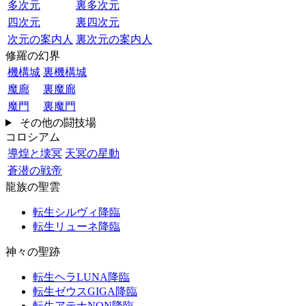
多次元
裏多次元
四次元
裏四次元
次元の案内人
裏次元の案内人
修羅の幻界
機構城
裏機構城
魔廊
裏魔廊
魔門
裏魔門
その他の闘技場
コロシアム
導煌と壊冥
天冥の星動
蒼潜の戦帝
龍族の聖雲
転生シルヴィ降臨
転生リューネ降臨
神々の聖跡
転生ヘラLUNA降臨
転生ゼウスGIGA降臨
転生アテナNON降臨