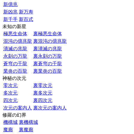
新億兆
新凶兆
新万寿
新千手
新百式
未知の新星
極悪生命体
裏極悪生命体
混沌の億兆龍
裏混沌の億兆龍
潰滅の兆龍
裏潰滅の兆龍
永刻の万龍
裏永刻の万龍
蒼穹の千龍
裏蒼穹の千龍
業炎の百龍
裏業炎の百龍
神秘の次元
零次元
裏零次元
多次元
裏多次元
四次元
裏四次元
次元の案内人
裏次元の案内人
修羅の幻界
機構城
裏機構城
魔廊
裏魔廊