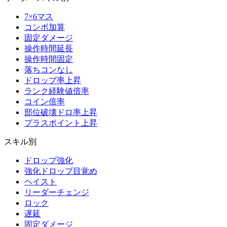
7×6マス
コンボ加算
固定ダメージ
操作時間延長
操作時間固定
落ちコンなし
ドロップ率上昇
ランク経験値倍率
コイン倍率
部位破壊ドロ率上昇
プラスポイント上昇
スキル別
ドロップ強化
強化ドロップ目覚め
ヘイスト
リーダーチェンジ
ロック
遅延
固定ダメージ