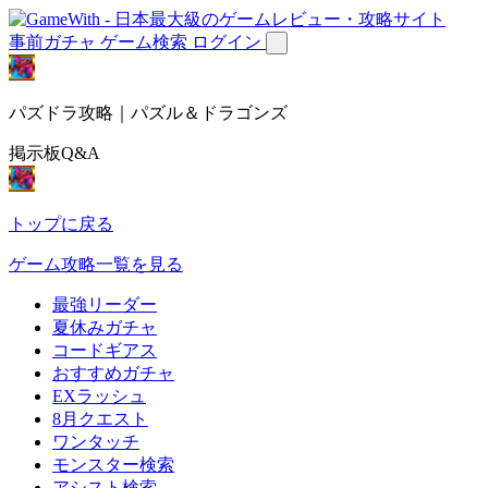
事前ガチャ
ゲーム検索
ログイン
パズドラ攻略｜パズル＆ドラゴンズ
掲示板Q&A
トップに戻る
ゲーム攻略一覧を見る
最強リーダー
夏休みガチャ
コードギアス
おすすめガチャ
EXラッシュ
8月クエスト
ワンタッチ
モンスター検索
アシスト検索