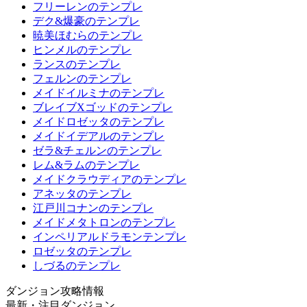
フリーレンのテンプレ
デク&爆豪のテンプレ
暁美ほむらのテンプレ
ヒンメルのテンプレ
ランスのテンプレ
フェルンのテンプレ
メイドイルミナのテンプレ
ブレイブXゴッドのテンプレ
メイドロゼッタのテンプレ
メイドイデアルのテンプレ
ゼラ&チェルンのテンプレ
レム&ラムのテンプレ
メイドクラウディアのテンプレ
アネッタのテンプレ
江戸川コナンのテンプレ
メイドメタトロンのテンプレ
インペリアルドラモンテンプレ
ロゼッタのテンプレ
しづるのテンプレ
ダンジョン攻略情報
最新・注目ダンジョン