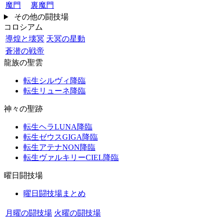
魔門
裏魔門
その他の闘技場
コロシアム
導煌と壊冥
天冥の星動
蒼潜の戦帝
龍族の聖雲
転生シルヴィ降臨
転生リューネ降臨
神々の聖跡
転生ヘラLUNA降臨
転生ゼウスGIGA降臨
転生アテナNON降臨
転生ヴァルキリーCIEL降臨
曜日闘技場
曜日闘技場まとめ
月曜の闘技場
火曜の闘技場