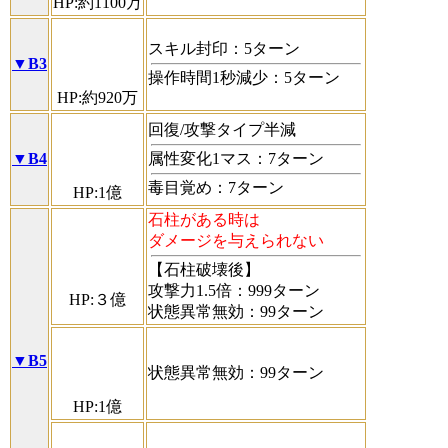
HP:約1100万
スキル封印：5ターン
▼B3
操作時間1秒減少：5ターン
HP:約920万
回復/攻撃タイプ半減
▼B4
属性変化1マス：7ターン
毒目覚め：7ターン
HP:1億
石柱がある時は
ダメージを与えられない
【石柱破壊後】
攻撃力1.5倍：999ターン
HP:３億
状態異常無効：99ターン
▼B5
状態異常無効：99ターン
HP:1億