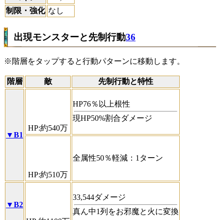
制限・強化
なし
出現モンスターと先制行動
36
※階層をタップすると行動パターンに移動します。
階層
敵
先制行動と特性
HP76％以上根性
現HP50%割合ダメージ
HP:約540万
▼B1
全属性50％軽減：1ターン
HP:約510万
33,544ダメージ
▼B2
真ん中1列をお邪魔と火に変換