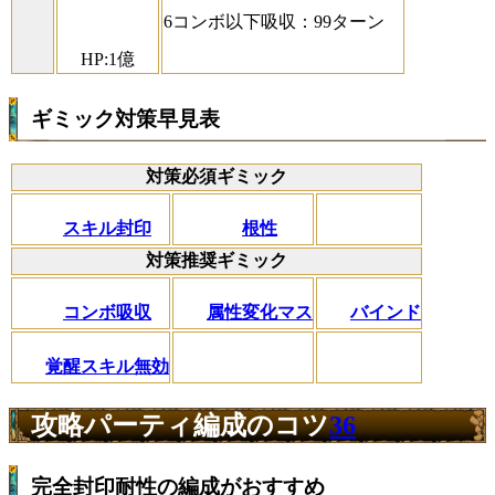
6コンボ以下吸収：99ターン
HP:1億
ギミック対策早見表
対策必須ギミック
スキル封印
根性
対策推奨ギミック
コンボ吸収
属性変化マス
バインド
覚醒スキル無効
攻略パーティ編成のコツ
36
完全封印耐性の編成がおすすめ