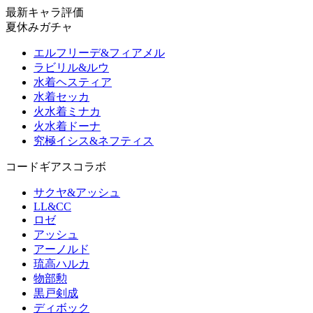
最新キャラ評価
夏休みガチャ
エルフリーデ&フィアメル
ラビリル&ルウ
水着ヘスティア
水着セッカ
火水着ミナカ
火水着ドーナ
究極イシス&ネフティス
コードギアスコラボ
サクヤ&アッシュ
LL&CC
ロゼ
アッシュ
アーノルド
琉高ハルカ
物部勲
黒戸剣成
ディボック