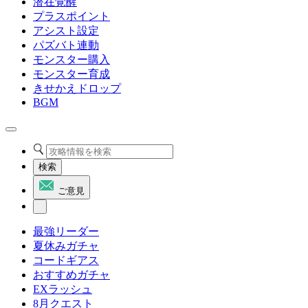
潜在覚醒
プラスポイント
アシスト設定
パズバト連動
モンスター購入
モンスター育成
きせかえドロップ
BGM
検索
ご意見
最強リーダー
夏休みガチャ
コードギアス
おすすめガチャ
EXラッシュ
8月クエスト