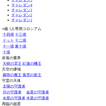
チャレダン5
チャレダン4
チャレダン3
チャレダン2
チャレダン1
∞級 1人専用コロシアム
十四億
十三億
ドット
十二億
十一億
裏十億
十億
奈落の重界
大樹の霊王
紅蓮の機王
天空の儚域
霧雨の魔王
風雲の龍王
守霊の天体
太陽の守護者
月の守護者
金星の守護者
水星の守護者
木星の守護者
再臨の超星