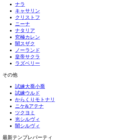
ナラ
キャサリン
クリストフ
ニーナ
ナタリア
究極カレン
闇スザク
ノーランド
皇帝サクラ
ラズベリー
その他
試練大喬小喬
試練ウルド
からくりモトナリ
ニケ&アテナ
ツクヨミ
光シルヴィ
闇シルヴィ
最新テンプレパーティ