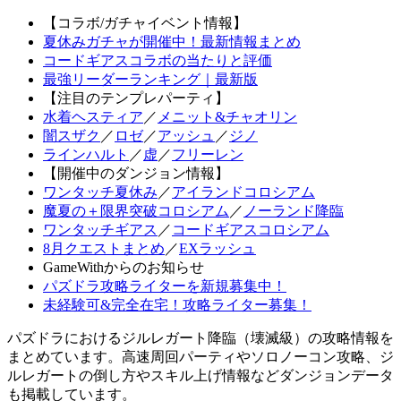
【コラボ/ガチャイベント情報】
夏休みガチャが開催中！最新情報まとめ
コードギアスコラボの当たりと評価
最強リーダーランキング｜最新版
【注目のテンプレパーティ】
水着ヘスティア
／
メニット&チャオリン
闇スザク
／
ロゼ
／
アッシュ
／
ジノ
ラインハルト
／
虚
／
フリーレン
【開催中のダンジョン情報】
ワンタッチ夏休み
／
アイランドコロシアム
魔夏の＋限界突破コロシアム
／
ノーランド降臨
ワンタッチギアス
／
コードギアスコロシアム
8月クエストまとめ
／
EXラッシュ
GameWithからのお知らせ
パズドラ攻略ライターを新規募集中！
未経験可&完全在宅！攻略ライター募集！
パズドラにおけるジルレガート降臨（壊滅級）の攻略情報を
まとめています。高速周回パーティやソロノーコン攻略、ジ
ルレガートの倒し方やスキル上げ情報などダンジョンデータ
も掲載しています。