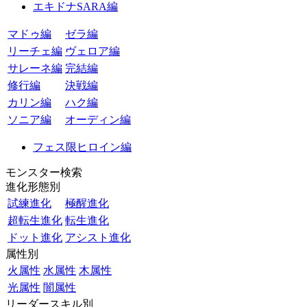
エキドナSARA編
マドゥ編
ゼラ編
リーチェ編
ヴェロア編
サレーネ編
完結編
修行編
決戦編
カリン編
ハク編
ソニア編
オーディン編
フェス限ヒロイン編
モンスター検索
進化形態別
試練進化
極醒進化
超転生進化
転生進化
ドット進化
アシスト進化
属性別
火属性
水属性
木属性
光属性
闇属性
リーダースキル別