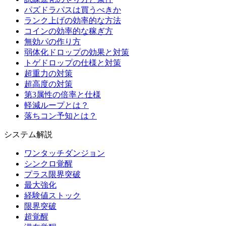
パズドラパスは買うべきか
ランク上げの効率的な方法
コインの効率的な稼ぎ方
無効パの作り方
弱体化ドロップの効果と対策
トゲドロップの仕様と対策
超重力の対策
超高度の対策
第3属性の倍率と仕様
軽減ループとは？
落ちコン予知とは？
システム解説
ワンタッチダンジョン
シンクロ覚醒
プラス限界突破
最大強化
経験値ストック
限界突破
超覚醒