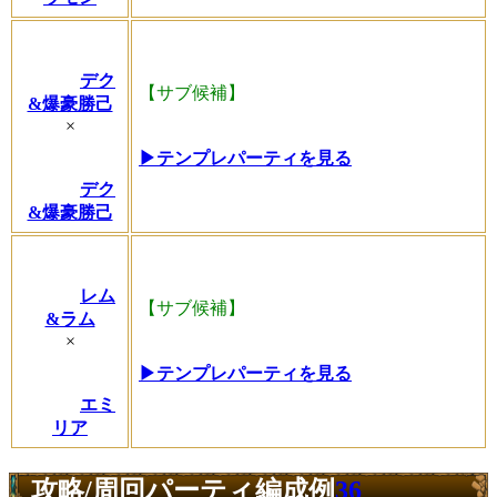
デク
【サブ候補】
&爆豪勝己
×
▶テンプレパーティを見る
デク
&爆豪勝己
レム
【サブ候補】
&ラム
×
▶テンプレパーティを見る
エミ
リア
攻略/周回パーティ編成例
36