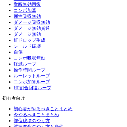
覚醒無効回復
コンボ加算
属性吸収無効
ダメージ吸収無効
ダメージ無効貫通
ダメージ無効
釘ドロップ生成
シールド破壊
自傷
コンボ吸収無効
軽減ループ
操作時間ループ
ルーレットループ
コンボ加算ループ
HP割合回復ループ
初心者向け
初心者がやるべきことまとめ
今やるべきことまとめ
部位破壊のやり方
試練進化のやり方と条件