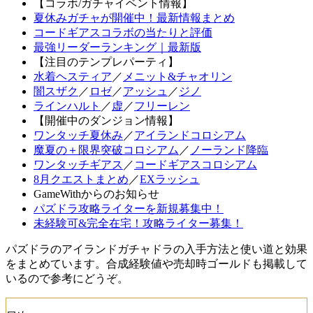
【コラボ/ガチャイベント情報】
夏休みガチャが開催中！最新情報まとめ
コードギアスコラボの当たりと評価
最強リーダーランキング｜最新版
【注目のテンプレパーティ】
水着ヘスティア
／
メニット&チャオリン
闇スザク
／
ロゼ
／
アッシュ
／
ジノ
ラインハルト
／
虚
／
フリーレン
【開催中のダンジョン情報】
ワンタッチ夏休み
／
アイランドコロシアム
魔夏の＋限界突破コロシアム
／
ノーランド降臨
ワンタッチギアス
／
コードギアスコロシアム
8月クエストまとめ
／
EXラッシュ
GameWithからのお知らせ
パズドラ攻略ライターを新規募集中！
未経験可&完全在宅！攻略ライター募集！
パズドラのアイランドガチャドラの入手方法と使い道と効果
をまとめています。合成経験値や売却時ゴールドも掲載して
いるので参考にどうぞ。