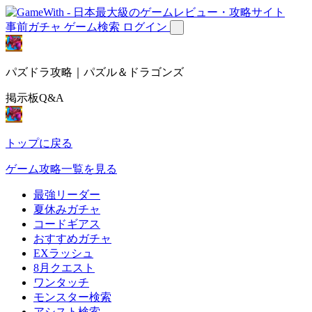
事前ガチャ
ゲーム検索
ログイン
パズドラ攻略｜パズル＆ドラゴンズ
掲示板Q&A
トップに戻る
ゲーム攻略一覧を見る
最強リーダー
夏休みガチャ
コードギアス
おすすめガチャ
EXラッシュ
8月クエスト
ワンタッチ
モンスター検索
アシスト検索