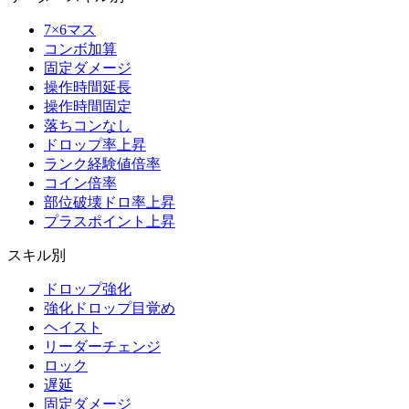
7×6マス
コンボ加算
固定ダメージ
操作時間延長
操作時間固定
落ちコンなし
ドロップ率上昇
ランク経験値倍率
コイン倍率
部位破壊ドロ率上昇
プラスポイント上昇
スキル別
ドロップ強化
強化ドロップ目覚め
ヘイスト
リーダーチェンジ
ロック
遅延
固定ダメージ