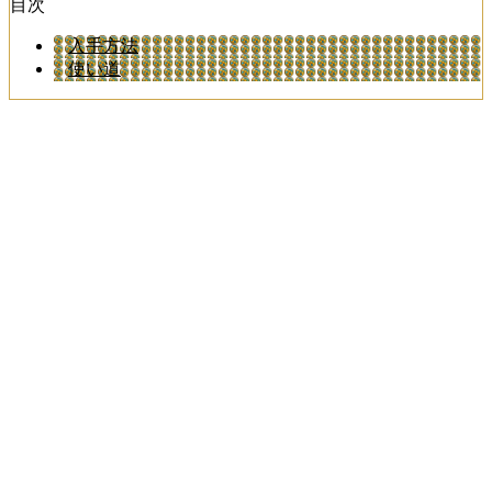
目次
入手方法
使い道