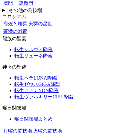
魔門
裏魔門
その他の闘技場
コロシアム
導煌と壊冥
天冥の星動
蒼潜の戦帝
龍族の聖雲
転生シルヴィ降臨
転生リューネ降臨
神々の聖跡
転生ヘラLUNA降臨
転生ゼウスGIGA降臨
転生アテナNON降臨
転生ヴァルキリーCIEL降臨
曜日闘技場
曜日闘技場まとめ
月曜の闘技場
火曜の闘技場