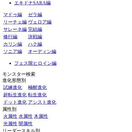
エキドナSARA編
マドゥ編
ゼラ編
リーチェ編
ヴェロア編
サレーネ編
完結編
修行編
決戦編
カリン編
ハク編
ソニア編
オーディン編
フェス限ヒロイン編
モンスター検索
進化形態別
試練進化
極醒進化
超転生進化
転生進化
ドット進化
アシスト進化
属性別
火属性
水属性
木属性
光属性
闇属性
リーダースキル別