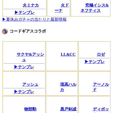
火ミナカ
火ド
究極イシス&
ーナ
ネフティス
▶テンプレ
▶夏休みガチャの当たりと最新情報
コードギアスコラボ
サクヤ&アッシ
LL&CC
ロゼ
ュ
▶テンプレ
▶テンプレ
アッシュ
琉高ハル
アーノル
カ
ド
▶テンプレ
物部勲
黒戸剣成
ディボッ