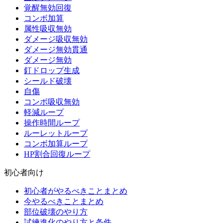
覚醒無効回復
コンボ加算
属性吸収無効
ダメージ吸収無効
ダメージ無効貫通
ダメージ無効
釘ドロップ生成
シールド破壊
自傷
コンボ吸収無効
軽減ループ
操作時間ループ
ルーレットループ
コンボ加算ループ
HP割合回復ループ
初心者向け
初心者がやるべきことまとめ
今やるべきことまとめ
部位破壊のやり方
試練進化のやり方と条件