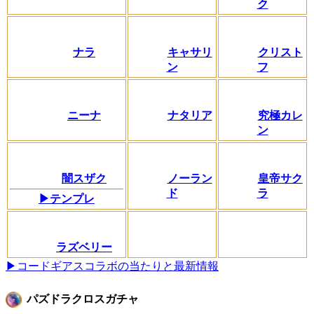
ク
ナラ
キャサリ
クリスト
ン
フ
ニーナ
ナタリア
究極カレ
ン
闇スザク
ノーラン
皇帝サク
ド
ラ
▶テンプレ
ラズベリー
▶コードギアスコラボの当たりと最新情報
パズドラクロスガチャ