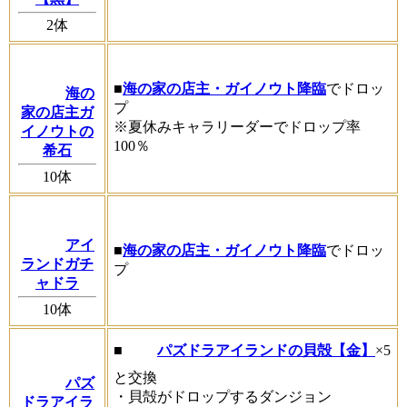
2体
■
海の家の店主・ガイノウト降臨
でドロッ
海の
プ
家の店主ガ
※夏休みキャラリーダーでドロップ率
イノウトの
100％
希石
10体
アイ
■
海の家の店主・ガイノウト降臨
でドロッ
ランドガチ
プ
ャドラ
10体
■
パズドラアイランドの貝殻【金】
×5
と交換
パズ
・貝殻がドロップするダンジョン
ドラアイラ