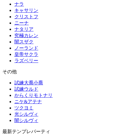
ナラ
キャサリン
クリストフ
ニーナ
ナタリア
究極カレン
闇スザク
ノーランド
皇帝サクラ
ラズベリー
その他
試練大喬小喬
試練ウルド
からくりモトナリ
ニケ&アテナ
ツクヨミ
光シルヴィ
闇シルヴィ
最新テンプレパーティ