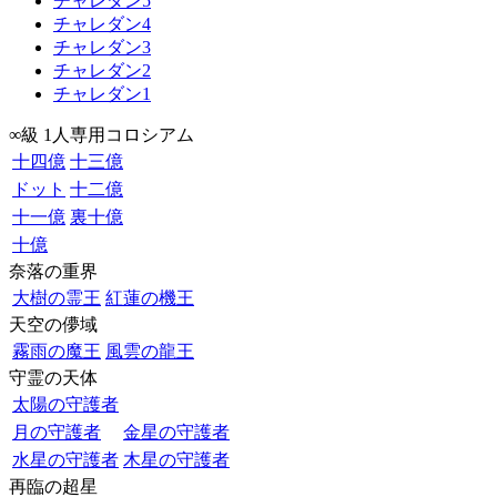
チャレダン5
チャレダン4
チャレダン3
チャレダン2
チャレダン1
∞級 1人専用コロシアム
十四億
十三億
ドット
十二億
十一億
裏十億
十億
奈落の重界
大樹の霊王
紅蓮の機王
天空の儚域
霧雨の魔王
風雲の龍王
守霊の天体
太陽の守護者
月の守護者
金星の守護者
水星の守護者
木星の守護者
再臨の超星