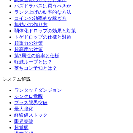
パズドラパスは買うべきか
ランク上げの効率的な方法
コインの効率的な稼ぎ方
無効パの作り方
弱体化ドロップの効果と対策
トゲドロップの仕様と対策
超重力の対策
超高度の対策
第3属性の倍率と仕様
軽減ループとは？
落ちコン予知とは？
システム解説
ワンタッチダンジョン
シンクロ覚醒
プラス限界突破
最大強化
経験値ストック
限界突破
超覚醒