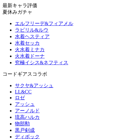
最新キャラ評価
夏休みガチャ
エルフリーデ&フィアメル
ラビリル&ルウ
水着ヘスティア
水着セッカ
火水着ミナカ
火水着ドーナ
究極イシス&ネフティス
コードギアスコラボ
サクヤ&アッシュ
LL&CC
ロゼ
アッシュ
アーノルド
琉高ハルカ
物部勲
黒戸剣成
ディボック