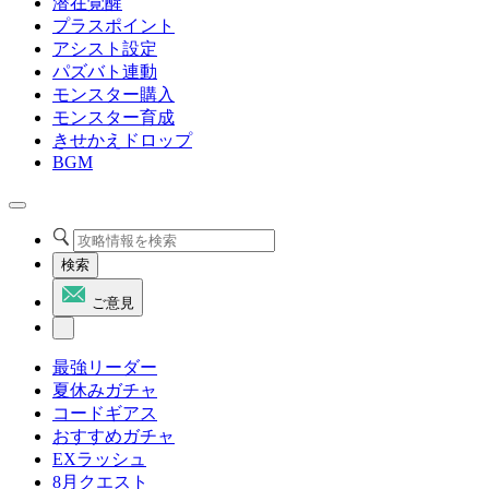
潜在覚醒
プラスポイント
アシスト設定
パズバト連動
モンスター購入
モンスター育成
きせかえドロップ
BGM
検索
ご意見
最強リーダー
夏休みガチャ
コードギアス
おすすめガチャ
EXラッシュ
8月クエスト