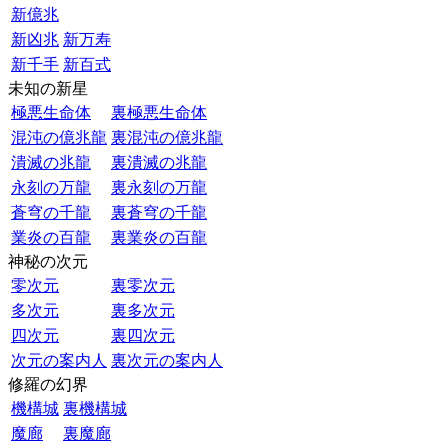
新億兆
新凶兆
新万寿
新千手
新百式
未知の新星
極悪生命体
裏極悪生命体
混沌の億兆龍
裏混沌の億兆龍
潰滅の兆龍
裏潰滅の兆龍
永刻の万龍
裏永刻の万龍
蒼穹の千龍
裏蒼穹の千龍
業炎の百龍
裏業炎の百龍
神秘の次元
零次元
裏零次元
多次元
裏多次元
四次元
裏四次元
次元の案内人
裏次元の案内人
修羅の幻界
機構城
裏機構城
魔廊
裏魔廊