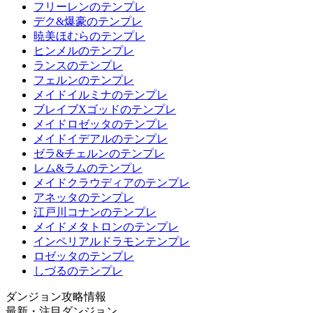
フリーレンのテンプレ
デク&爆豪のテンプレ
暁美ほむらのテンプレ
ヒンメルのテンプレ
ランスのテンプレ
フェルンのテンプレ
メイドイルミナのテンプレ
ブレイブXゴッドのテンプレ
メイドロゼッタのテンプレ
メイドイデアルのテンプレ
ゼラ&チェルンのテンプレ
レム&ラムのテンプレ
メイドクラウディアのテンプレ
アネッタのテンプレ
江戸川コナンのテンプレ
メイドメタトロンのテンプレ
インペリアルドラモンテンプレ
ロゼッタのテンプレ
しづるのテンプレ
ダンジョン攻略情報
最新・注目ダンジョン