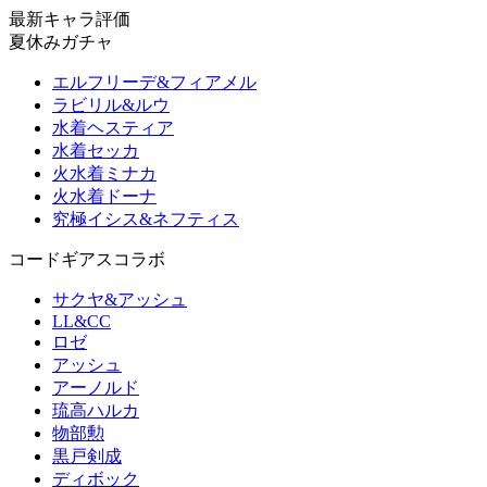
最新キャラ評価
夏休みガチャ
エルフリーデ&フィアメル
ラビリル&ルウ
水着ヘスティア
水着セッカ
火水着ミナカ
火水着ドーナ
究極イシス&ネフティス
コードギアスコラボ
サクヤ&アッシュ
LL&CC
ロゼ
アッシュ
アーノルド
琉高ハルカ
物部勲
黒戸剣成
ディボック