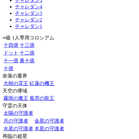
チャレダン5
チャレダン4
チャレダン3
チャレダン2
チャレダン1
∞級 1人専用コロシアム
十四億
十三億
ドット
十二億
十一億
裏十億
十億
奈落の重界
大樹の霊王
紅蓮の機王
天空の儚域
霧雨の魔王
風雲の龍王
守霊の天体
太陽の守護者
月の守護者
金星の守護者
水星の守護者
木星の守護者
再臨の超星