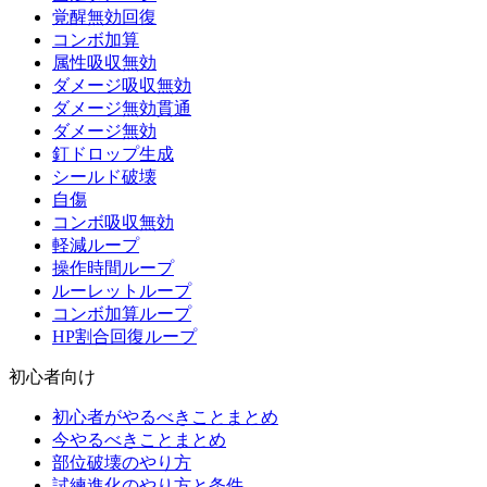
覚醒無効回復
コンボ加算
属性吸収無効
ダメージ吸収無効
ダメージ無効貫通
ダメージ無効
釘ドロップ生成
シールド破壊
自傷
コンボ吸収無効
軽減ループ
操作時間ループ
ルーレットループ
コンボ加算ループ
HP割合回復ループ
初心者向け
初心者がやるべきことまとめ
今やるべきことまとめ
部位破壊のやり方
試練進化のやり方と条件