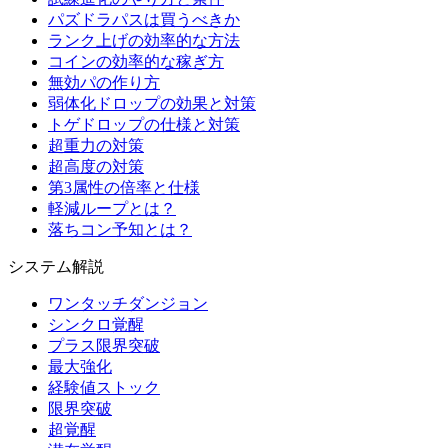
パズドラパスは買うべきか
ランク上げの効率的な方法
コインの効率的な稼ぎ方
無効パの作り方
弱体化ドロップの効果と対策
トゲドロップの仕様と対策
超重力の対策
超高度の対策
第3属性の倍率と仕様
軽減ループとは？
落ちコン予知とは？
システム解説
ワンタッチダンジョン
シンクロ覚醒
プラス限界突破
最大強化
経験値ストック
限界突破
超覚醒