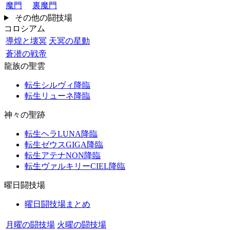
魔門
裏魔門
その他の闘技場
コロシアム
導煌と壊冥
天冥の星動
蒼潜の戦帝
龍族の聖雲
転生シルヴィ降臨
転生リューネ降臨
神々の聖跡
転生ヘラLUNA降臨
転生ゼウスGIGA降臨
転生アテナNON降臨
転生ヴァルキリーCIEL降臨
曜日闘技場
曜日闘技場まとめ
月曜の闘技場
火曜の闘技場