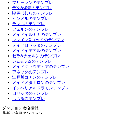
フリーレンのテンプレ
デク&爆豪のテンプレ
暁美ほむらのテンプレ
ヒンメルのテンプレ
ランスのテンプレ
フェルンのテンプレ
メイドイルミナのテンプレ
ブレイブXゴッドのテンプレ
メイドロゼッタのテンプレ
メイドイデアルのテンプレ
ゼラ&チェルンのテンプレ
レム&ラムのテンプレ
メイドクラウディアのテンプレ
アネッタのテンプレ
江戸川コナンのテンプレ
メイドメタトロンのテンプレ
インペリアルドラモンテンプレ
ロゼッタのテンプレ
しづるのテンプレ
ダンジョン攻略情報
最新・注目ダンジョン