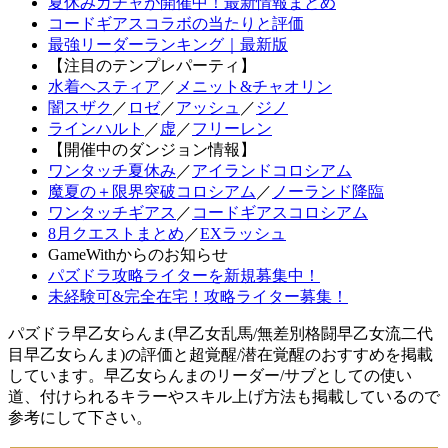
夏休みガチャが開催中！最新情報まとめ
コードギアスコラボの当たりと評価
最強リーダーランキング｜最新版
【注目のテンプレパーティ】
水着ヘスティア
／
メニット&チャオリン
闇スザク
／
ロゼ
／
アッシュ
／
ジノ
ラインハルト
／
虚
／
フリーレン
【開催中のダンジョン情報】
ワンタッチ夏休み
／
アイランドコロシアム
魔夏の＋限界突破コロシアム
／
ノーランド降臨
ワンタッチギアス
／
コードギアスコロシアム
8月クエストまとめ
／
EXラッシュ
GameWithからのお知らせ
パズドラ攻略ライターを新規募集中！
未経験可&完全在宅！攻略ライター募集！
パズドラ早乙女らんま(早乙女乱馬/無差別格闘早乙女流二代
目早乙女らんま)の評価と超覚醒/潜在覚醒のおすすめを掲載
しています。早乙女らんまのリーダー/サブとしての使い
道、付けられるキラーやスキル上げ方法も掲載しているので
参考にして下さい。