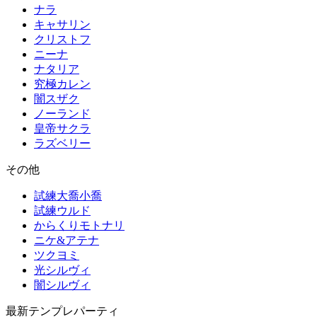
ナラ
キャサリン
クリストフ
ニーナ
ナタリア
究極カレン
闇スザク
ノーランド
皇帝サクラ
ラズベリー
その他
試練大喬小喬
試練ウルド
からくりモトナリ
ニケ&アテナ
ツクヨミ
光シルヴィ
闇シルヴィ
最新テンプレパーティ