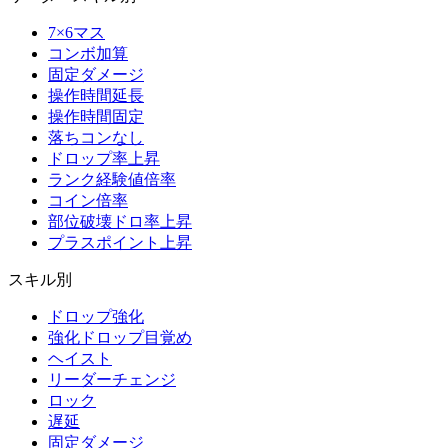
7×6マス
コンボ加算
固定ダメージ
操作時間延長
操作時間固定
落ちコンなし
ドロップ率上昇
ランク経験値倍率
コイン倍率
部位破壊ドロ率上昇
プラスポイント上昇
スキル別
ドロップ強化
強化ドロップ目覚め
ヘイスト
リーダーチェンジ
ロック
遅延
固定ダメージ