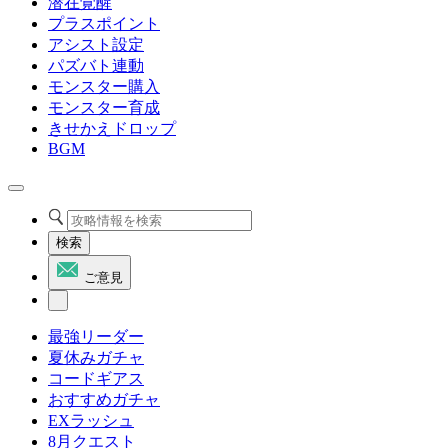
潜在覚醒
プラスポイント
アシスト設定
パズバト連動
モンスター購入
モンスター育成
きせかえドロップ
BGM
検索
ご意見
最強リーダー
夏休みガチャ
コードギアス
おすすめガチャ
EXラッシュ
8月クエスト