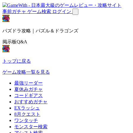
事前ガチャ
ゲーム検索
ログイン
パズドラ攻略｜パズル＆ドラゴンズ
掲示板Q&A
トップに戻る
ゲーム攻略一覧を見る
最強リーダー
夏休みガチャ
コードギアス
おすすめガチャ
EXラッシュ
8月クエスト
ワンタッチ
モンスター検索
アシスト検索