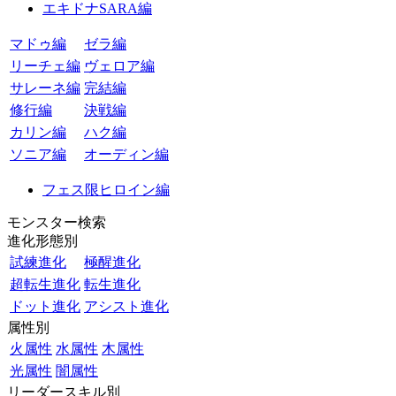
エキドナSARA編
マドゥ編
ゼラ編
リーチェ編
ヴェロア編
サレーネ編
完結編
修行編
決戦編
カリン編
ハク編
ソニア編
オーディン編
フェス限ヒロイン編
モンスター検索
進化形態別
試練進化
極醒進化
超転生進化
転生進化
ドット進化
アシスト進化
属性別
火属性
水属性
木属性
光属性
闇属性
リーダースキル別