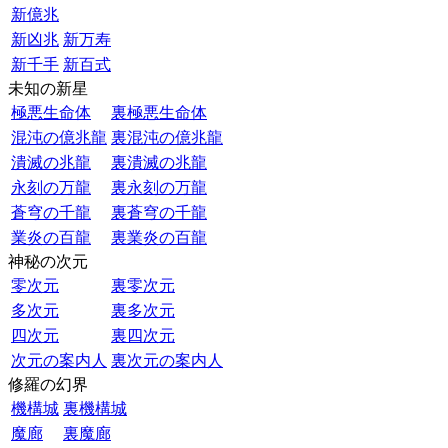
新億兆
新凶兆
新万寿
新千手
新百式
未知の新星
極悪生命体
裏極悪生命体
混沌の億兆龍
裏混沌の億兆龍
潰滅の兆龍
裏潰滅の兆龍
永刻の万龍
裏永刻の万龍
蒼穹の千龍
裏蒼穹の千龍
業炎の百龍
裏業炎の百龍
神秘の次元
零次元
裏零次元
多次元
裏多次元
四次元
裏四次元
次元の案内人
裏次元の案内人
修羅の幻界
機構城
裏機構城
魔廊
裏魔廊