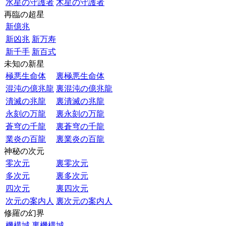
水星の守護者
木星の守護者
再臨の超星
新億兆
新凶兆
新万寿
新千手
新百式
未知の新星
極悪生命体
裏極悪生命体
混沌の億兆龍
裏混沌の億兆龍
潰滅の兆龍
裏潰滅の兆龍
永刻の万龍
裏永刻の万龍
蒼穹の千龍
裏蒼穹の千龍
業炎の百龍
裏業炎の百龍
神秘の次元
零次元
裏零次元
多次元
裏多次元
四次元
裏四次元
次元の案内人
裏次元の案内人
修羅の幻界
機構城
裏機構城