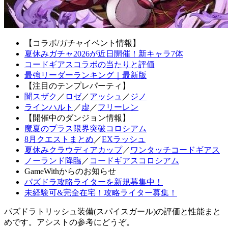
【コラボ/ガチャイベント情報】
夏休みガチャ2026が近日開催！新キャラ7体
コードギアスコラボの当たりと評価
最強リーダーランキング｜最新版
【注目のテンプレパーティ】
闇スザク
／
ロゼ
／
アッシュ
／
ジノ
ラインハルト
／
虚
／
フリーレン
【開催中のダンジョン情報】
魔夏のプラス限界突破コロシアム
8月クエストまとめ
／
EXラッシュ
夏休みクラウディアカップ
／
ワンタッチコードギアス
ノーランド降臨
／
コードギアスコロシアム
GameWithからのお知らせ
パズドラ攻略ライターを新規募集中！
未経験可&完全在宅！攻略ライター募集！
パズドラトリッシュ装備(スパイスガール)の評価と性能まと
めです。アシストの参考にどうぞ。