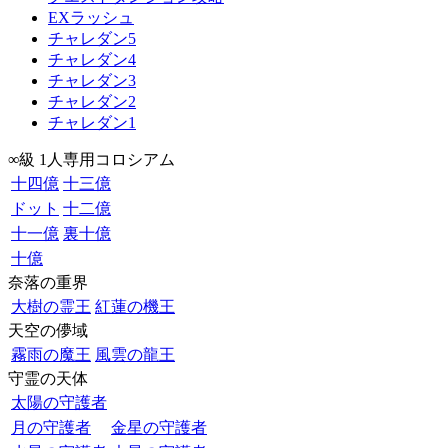
EXラッシュ
チャレダン5
チャレダン4
チャレダン3
チャレダン2
チャレダン1
∞級 1人専用コロシアム
十四億
十三億
ドット
十二億
十一億
裏十億
十億
奈落の重界
大樹の霊王
紅蓮の機王
天空の儚域
霧雨の魔王
風雲の龍王
守霊の天体
太陽の守護者
月の守護者
金星の守護者