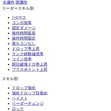
光属性
闇属性
リーダースキル別
7×6マス
コンボ加算
固定ダメージ
操作時間延長
操作時間固定
落ちコンなし
ドロップ率上昇
ランク経験値倍率
コイン倍率
部位破壊ドロ率上昇
プラスポイント上昇
スキル別
ドロップ強化
強化ドロップ目覚め
ヘイスト
リーダーチェンジ
ロック