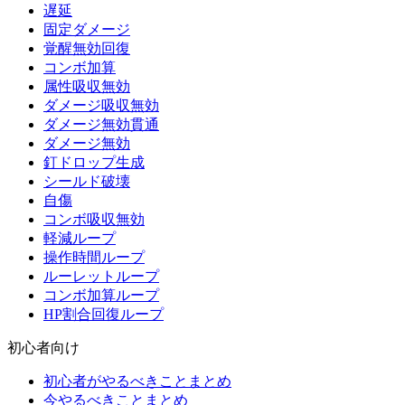
遅延
固定ダメージ
覚醒無効回復
コンボ加算
属性吸収無効
ダメージ吸収無効
ダメージ無効貫通
ダメージ無効
釘ドロップ生成
シールド破壊
自傷
コンボ吸収無効
軽減ループ
操作時間ループ
ルーレットループ
コンボ加算ループ
HP割合回復ループ
初心者向け
初心者がやるべきことまとめ
今やるべきことまとめ