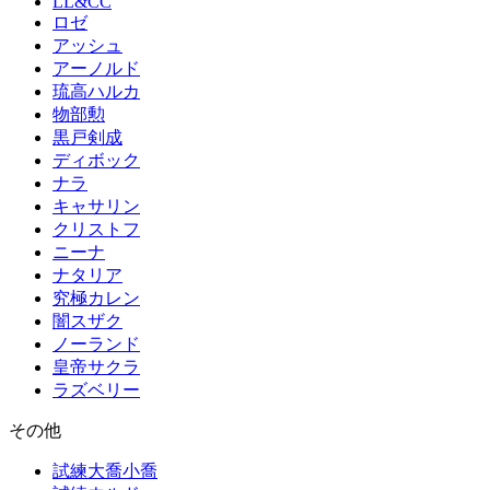
LL&CC
ロゼ
アッシュ
アーノルド
琉高ハルカ
物部勲
黒戸剣成
ディボック
ナラ
キャサリン
クリストフ
ニーナ
ナタリア
究極カレン
闇スザク
ノーランド
皇帝サクラ
ラズベリー
その他
試練大喬小喬