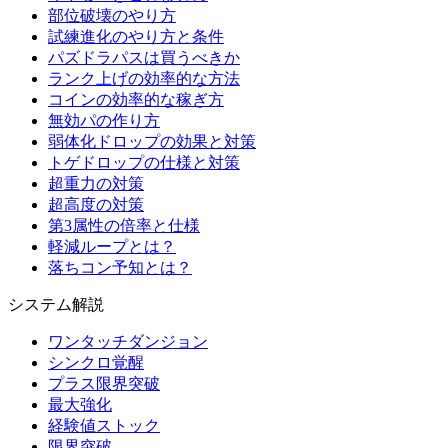
部位破壊のやり方
試練進化のやり方と条件
パズドラパスは買うべきか
ランク上げの効率的な方法
コインの効率的な稼ぎ方
無効パの作り方
弱体化ドロップの効果と対策
トゲドロップの仕様と対策
超重力の対策
超高度の対策
第3属性の倍率と仕様
軽減ループとは？
落ちコン予知とは？
システム解説
ワンタッチダンジョン
シンクロ覚醒
プラス限界突破
最大強化
経験値ストック
限界突破