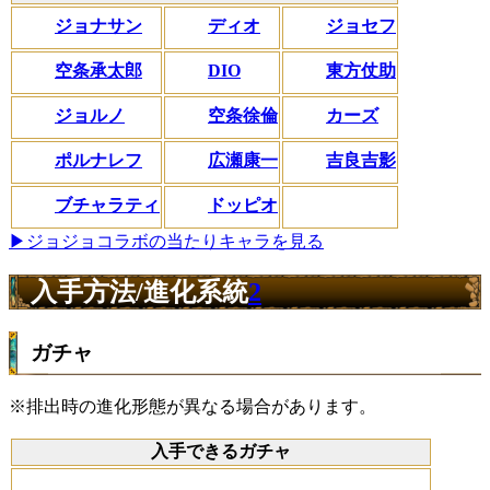
ジョナサン
ディオ
ジョセフ
空条承太郎
DIO
東方仗助
ジョルノ
空条徐倫
カーズ
ポルナレフ
広瀬康一
吉良吉影
ブチャラティ
ドッピオ
▶ジョジョコラボの当たりキャラを見る
入手方法/進化系統
2
ガチャ
※排出時の進化形態が異なる場合があります。
入手できるガチャ