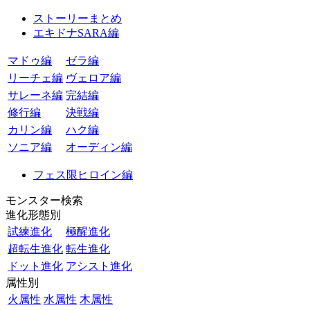
ストーリーまとめ
エキドナSARA編
マドゥ編
ゼラ編
リーチェ編
ヴェロア編
サレーネ編
完結編
修行編
決戦編
カリン編
ハク編
ソニア編
オーディン編
フェス限ヒロイン編
モンスター検索
進化形態別
試練進化
極醒進化
超転生進化
転生進化
ドット進化
アシスト進化
属性別
火属性
水属性
木属性