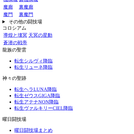
魔廊
裏魔廊
魔門
裏魔門
その他の闘技場
コロシアム
導煌と壊冥
天冥の星動
蒼潜の戦帝
龍族の聖雲
転生シルヴィ降臨
転生リューネ降臨
神々の聖跡
転生ヘラLUNA降臨
転生ゼウスGIGA降臨
転生アテナNON降臨
転生ヴァルキリーCIEL降臨
曜日闘技場
曜日闘技場まとめ