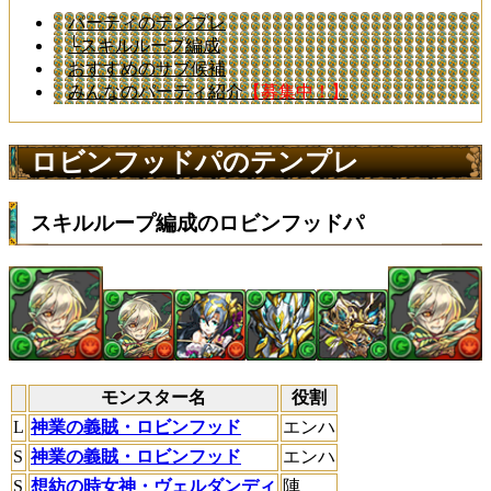
パーティのテンプレ
└スキルループ編成
おすすめのサブ候補
みんなのパーティ紹介
【募集中！】
ロビンフッドパのテンプレ
スキルループ編成のロビンフッドパ
モンスター名
役割
L
神業の義賊・ロビンフッド
エンハ
S
神業の義賊・ロビンフッド
エンハ
S
想紡の時女神・ヴェルダンディ
陣