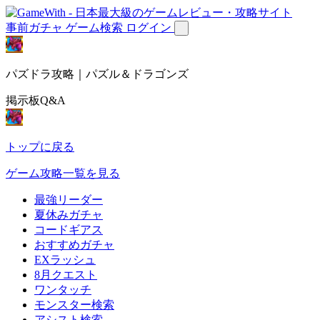
事前ガチャ
ゲーム検索
ログイン
パズドラ攻略｜パズル＆ドラゴンズ
掲示板Q&A
トップに戻る
ゲーム攻略一覧を見る
最強リーダー
夏休みガチャ
コードギアス
おすすめガチャ
EXラッシュ
8月クエスト
ワンタッチ
モンスター検索
アシスト検索