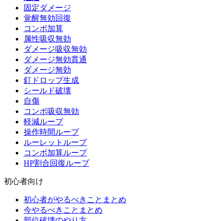
固定ダメージ
覚醒無効回復
コンボ加算
属性吸収無効
ダメージ吸収無効
ダメージ無効貫通
ダメージ無効
釘ドロップ生成
シールド破壊
自傷
コンボ吸収無効
軽減ループ
操作時間ループ
ルーレットループ
コンボ加算ループ
HP割合回復ループ
初心者向け
初心者がやるべきことまとめ
今やるべきことまとめ
部位破壊のやり方