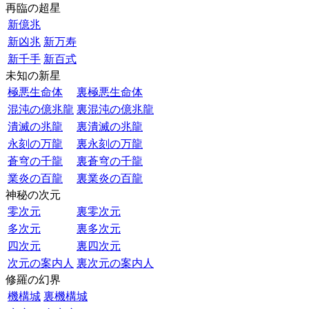
再臨の超星
新億兆
新凶兆
新万寿
新千手
新百式
未知の新星
極悪生命体
裏極悪生命体
混沌の億兆龍
裏混沌の億兆龍
潰滅の兆龍
裏潰滅の兆龍
永刻の万龍
裏永刻の万龍
蒼穹の千龍
裏蒼穹の千龍
業炎の百龍
裏業炎の百龍
神秘の次元
零次元
裏零次元
多次元
裏多次元
四次元
裏四次元
次元の案内人
裏次元の案内人
修羅の幻界
機構城
裏機構城