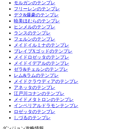
モルガンのテンプレ
フリーレンのテンプレ
デク&爆豪のテンプレ
暁美ほむらのテンプレ
ヒンメルのテンプレ
ランスのテンプレ
フェルンのテンプレ
メイドイルミナのテンプレ
ブレイブXゴッドのテンプレ
メイドロゼッタのテンプレ
メイドイデアルのテンプレ
ゼラ&チェルンのテンプレ
レム&ラムのテンプレ
メイドクラウディアのテンプレ
アネッタのテンプレ
江戸川コナンのテンプレ
メイドメタトロンのテンプレ
インペリアルドラモンテンプレ
ロゼッタのテンプレ
しづるのテンプレ
ダンジョン攻略情報