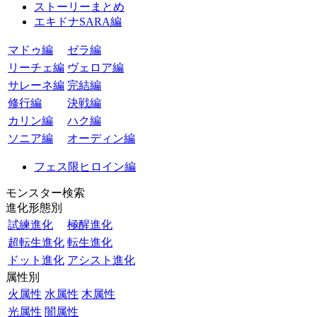
ストーリーまとめ
エキドナSARA編
マドゥ編
ゼラ編
リーチェ編
ヴェロア編
サレーネ編
完結編
修行編
決戦編
カリン編
ハク編
ソニア編
オーディン編
フェス限ヒロイン編
モンスター検索
進化形態別
試練進化
極醒進化
超転生進化
転生進化
ドット進化
アシスト進化
属性別
火属性
水属性
木属性
光属性
闇属性