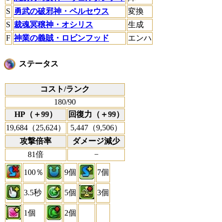
S
勇武の破邪神・ペルセウス
変換
S
裁魂冥穣神・オシリス
生成
F
神業の義賊・ロビンフッド
エンハ
ステータス
コスト/ランク
180/90
HP（＋99）
回復力（＋99）
19,684（25,624）
5,447（9,506）
攻撃倍率
ダメージ減少
81倍
−
100％
9個
7個
3.5秒
5個
3個
1個
2個