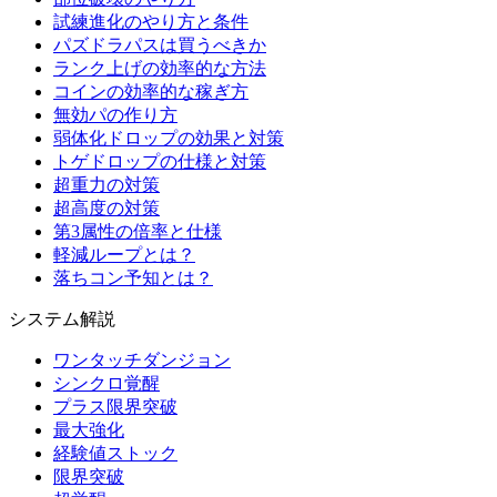
試練進化のやり方と条件
パズドラパスは買うべきか
ランク上げの効率的な方法
コインの効率的な稼ぎ方
無効パの作り方
弱体化ドロップの効果と対策
トゲドロップの仕様と対策
超重力の対策
超高度の対策
第3属性の倍率と仕様
軽減ループとは？
落ちコン予知とは？
システム解説
ワンタッチダンジョン
シンクロ覚醒
プラス限界突破
最大強化
経験値ストック
限界突破