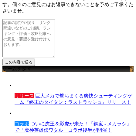
す。個々のご意見にはお返事できないことを予めご了承くだ
さいませ。
ゲームを探す
リリース
巨大メカで撃ちまくる爽快シューティングゲ
ーム『終末のタイタン：ラストラッシュ』リリース！
コラボ
ついに虎王＆影虎が来た！『鋼嵐 - メカラシ』
で「魔神英雄伝ワタル」コラボ後半が開催！