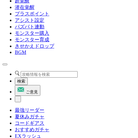
超覚醒
潜在覚醒
プラスポイント
アシスト設定
パズバト連動
モンスター購入
モンスター育成
きせかえドロップ
BGM
検索
ご意見
最強リーダー
夏休みガチャ
コードギアス
おすすめガチャ
EXラッシュ