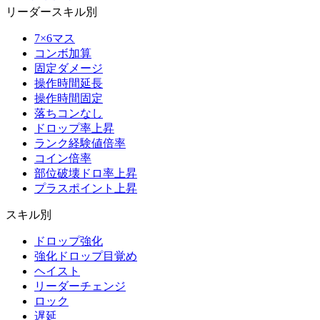
リーダースキル別
7×6マス
コンボ加算
固定ダメージ
操作時間延長
操作時間固定
落ちコンなし
ドロップ率上昇
ランク経験値倍率
コイン倍率
部位破壊ドロ率上昇
プラスポイント上昇
スキル別
ドロップ強化
強化ドロップ目覚め
ヘイスト
リーダーチェンジ
ロック
遅延