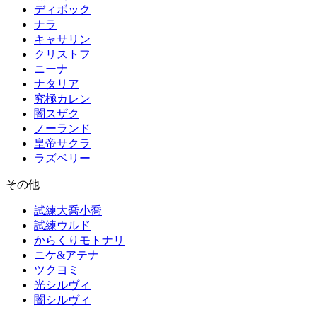
ディボック
ナラ
キャサリン
クリストフ
ニーナ
ナタリア
究極カレン
闇スザク
ノーランド
皇帝サクラ
ラズベリー
その他
試練大喬小喬
試練ウルド
からくりモトナリ
ニケ&アテナ
ツクヨミ
光シルヴィ
闇シルヴィ