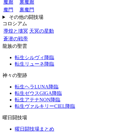
魔廊
裏魔廊
魔門
裏魔門
その他の闘技場
コロシアム
導煌と壊冥
天冥の星動
蒼潜の戦帝
龍族の聖雲
転生シルヴィ降臨
転生リューネ降臨
神々の聖跡
転生ヘラLUNA降臨
転生ゼウスGIGA降臨
転生アテナNON降臨
転生ヴァルキリーCIEL降臨
曜日闘技場
曜日闘技場まとめ