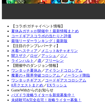
【コラボ/ガチャイベント情報】
夏休みガチャが開催中！最新情報まとめ
コードギアスコラボの当たりと評価
最強リーダーランキング｜最新版
【注目のテンプレパーティ】
水着ヘスティア
／
メニット&チャオリン
闇スザク
／
ロゼ
／
アッシュ
／
ジノ
ラインハルト
／
虚
／
フリーレン
【開催中のダンジョン情報】
ワンタッチ夏休み
／
アイランドコロシアム
魔夏の＋限界突破コロシアム
／
ノーランド降臨
ワンタッチギアス
／
コードギアスコロシアム
8月クエストまとめ
／
EXラッシュ
GameWithからのお知らせ
パズドラ攻略ライターを新規募集中！
未経験可&完全在宅！攻略ライター募集！