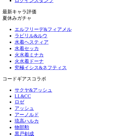
ログインスタンプ
最新キャラ評価
夏休みガチャ
エルフリーデ&フィアメル
ラビリル&ルウ
水着ヘスティア
水着セッカ
火水着ミナカ
火水着ドーナ
究極イシス&ネフティス
コードギアスコラボ
サクヤ&アッシュ
LL&CC
ロゼ
アッシュ
アーノルド
琉高ハルカ
物部勲
黒戸剣成