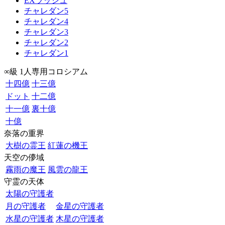
EXラッシュ
チャレダン5
チャレダン4
チャレダン3
チャレダン2
チャレダン1
∞級 1人専用コロシアム
十四億
十三億
ドット
十二億
十一億
裏十億
十億
奈落の重界
大樹の霊王
紅蓮の機王
天空の儚域
霧雨の魔王
風雲の龍王
守霊の天体
太陽の守護者
月の守護者
金星の守護者
水星の守護者
木星の守護者