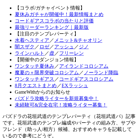
【コラボ/ガチャイベント情報】
夏休みガチャが開催中！最新情報まとめ
コードギアスコラボの当たりと評価
最強リーダーランキング｜最新版
【注目のテンプレパーティ】
水着ヘスティア
／
メニット&チャオリン
闇スザク
／
ロゼ
／
アッシュ
／
ジノ
ラインハルト
／
虚
／
フリーレン
【開催中のダンジョン情報】
ワンタッチ夏休み
／
アイランドコロシアム
魔夏の＋限界突破コロシアム
／
ノーランド降臨
ワンタッチギアス
／
コードギアスコロシアム
8月クエストまとめ
／
EXラッシュ
GameWithからのお知らせ
パズドラ攻略ライターを新規募集中！
未経験可&完全在宅！攻略ライター募集！
パズドラの花垣武道のテンプレパーティ（花垣武道パ）記事
です。花垣武道のテンプレ編成やパーティの組み方、サブや
フレンド（助っ人/相方）候補、おすすめキャラを記載して
いるので参考にどうぞ。