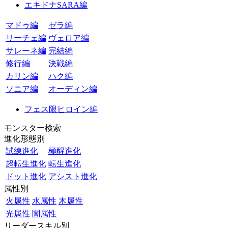
エキドナSARA編
マドゥ編
ゼラ編
リーチェ編
ヴェロア編
サレーネ編
完結編
修行編
決戦編
カリン編
ハク編
ソニア編
オーディン編
フェス限ヒロイン編
モンスター検索
進化形態別
試練進化
極醒進化
超転生進化
転生進化
ドット進化
アシスト進化
属性別
火属性
水属性
木属性
光属性
闇属性
リーダースキル別