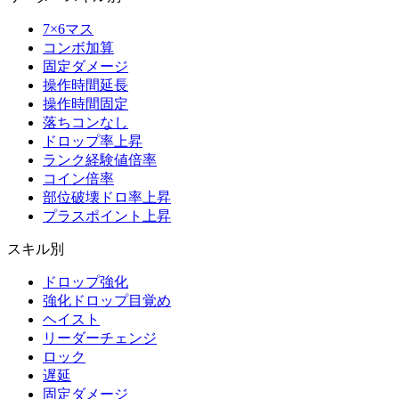
7×6マス
コンボ加算
固定ダメージ
操作時間延長
操作時間固定
落ちコンなし
ドロップ率上昇
ランク経験値倍率
コイン倍率
部位破壊ドロ率上昇
プラスポイント上昇
スキル別
ドロップ強化
強化ドロップ目覚め
ヘイスト
リーダーチェンジ
ロック
遅延
固定ダメージ