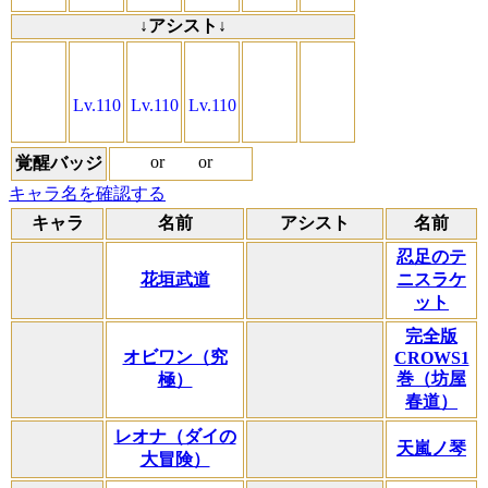
↓アシスト↓
Lv.110
Lv.110
Lv.110
or
or
覚醒バッジ
キャラ名を確認する
キャラ
名前
アシスト
名前
忍足のテ
花垣武道
ニスラケ
ット
完全版
オビワン（究
CROWS1
巻（坊屋
極）
春道）
レオナ（ダイの
天嵐ノ琴
大冒険）