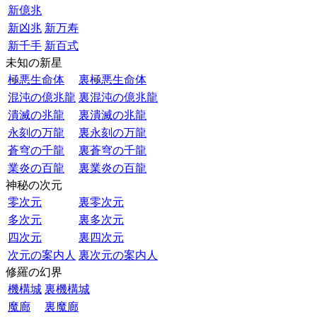
新億兆
新凶兆
新万寿
新千手
新百式
未知の新星
極悪生命体
裏極悪生命体
混沌の億兆龍
裏混沌の億兆龍
潰滅の兆龍
裏潰滅の兆龍
永刻の万龍
裏永刻の万龍
蒼穹の千龍
裏蒼穹の千龍
業炎の百龍
裏業炎の百龍
神秘の次元
零次元
裏零次元
多次元
裏多次元
四次元
裏四次元
次元の案内人
裏次元の案内人
修羅の幻界
機構城
裏機構城
魔廊
裏魔廊