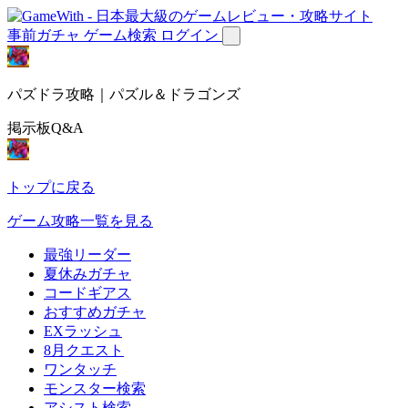
事前ガチャ
ゲーム検索
ログイン
パズドラ攻略｜パズル＆ドラゴンズ
掲示板Q&A
トップに戻る
ゲーム攻略一覧を見る
最強リーダー
夏休みガチャ
コードギアス
おすすめガチャ
EXラッシュ
8月クエスト
ワンタッチ
モンスター検索
アシスト検索