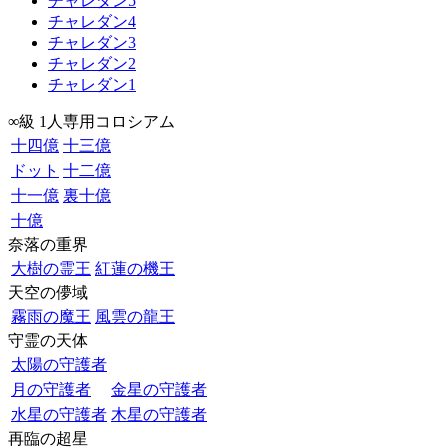
チャレダン5
チャレダン4
チャレダン3
チャレダン2
チャレダン1
∞級 1人専用コロシアム
十四億
十三億
ドット
十二億
十一億
裏十億
十億
奈落の重界
大樹の霊王
紅蓮の機王
天空の儚域
霧雨の魔王
風雲の龍王
守霊の天体
太陽の守護者
月の守護者
金星の守護者
水星の守護者
木星の守護者
再臨の超星