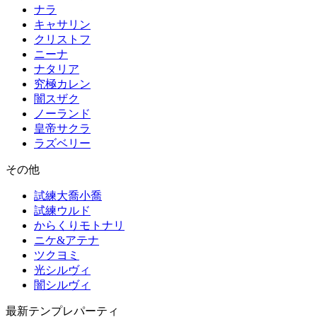
ナラ
キャサリン
クリストフ
ニーナ
ナタリア
究極カレン
闇スザク
ノーランド
皇帝サクラ
ラズベリー
その他
試練大喬小喬
試練ウルド
からくりモトナリ
ニケ&アテナ
ツクヨミ
光シルヴィ
闇シルヴィ
最新テンプレパーティ