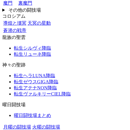
魔門
裏魔門
その他の闘技場
コロシアム
導煌と壊冥
天冥の星動
蒼潜の戦帝
龍族の聖雲
転生シルヴィ降臨
転生リューネ降臨
神々の聖跡
転生ヘラLUNA降臨
転生ゼウスGIGA降臨
転生アテナNON降臨
転生ヴァルキリーCIEL降臨
曜日闘技場
曜日闘技場まとめ
月曜の闘技場
火曜の闘技場