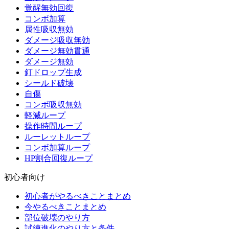
覚醒無効回復
コンボ加算
属性吸収無効
ダメージ吸収無効
ダメージ無効貫通
ダメージ無効
釘ドロップ生成
シールド破壊
自傷
コンボ吸収無効
軽減ループ
操作時間ループ
ルーレットループ
コンボ加算ループ
HP割合回復ループ
初心者向け
初心者がやるべきことまとめ
今やるべきことまとめ
部位破壊のやり方
試練進化のやり方と条件