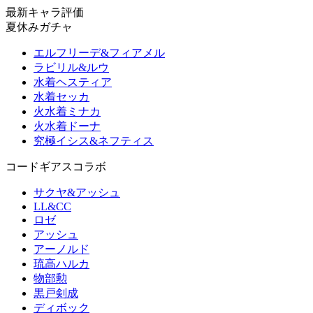
最新キャラ評価
夏休みガチャ
エルフリーデ&フィアメル
ラビリル&ルウ
水着ヘスティア
水着セッカ
火水着ミナカ
火水着ドーナ
究極イシス&ネフティス
コードギアスコラボ
サクヤ&アッシュ
LL&CC
ロゼ
アッシュ
アーノルド
琉高ハルカ
物部勲
黒戸剣成
ディボック