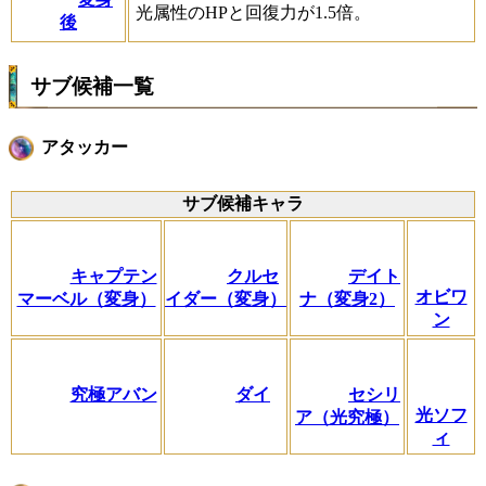
光属性のHPと回復力が1.5倍。
後
サブ候補一覧
アタッカー
サブ候補キャラ
キャプテン
クルセ
デイト
オビワ
マーベル（変身）
イダー（変身）
ナ（変身2）
ン
究極アバン
ダイ
セシリ
光ソフ
ア（光究極）
ィ