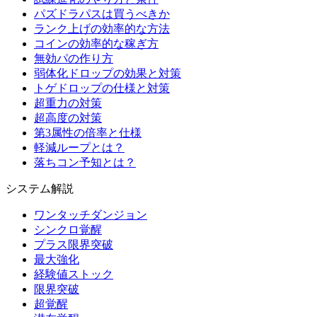
パズドラパスは買うべきか
ランク上げの効率的な方法
コインの効率的な稼ぎ方
無効パの作り方
弱体化ドロップの効果と対策
トゲドロップの仕様と対策
超重力の対策
超高度の対策
第3属性の倍率と仕様
軽減ループとは？
落ちコン予知とは？
システム解説
ワンタッチダンジョン
シンクロ覚醒
プラス限界突破
最大強化
経験値ストック
限界突破
超覚醒