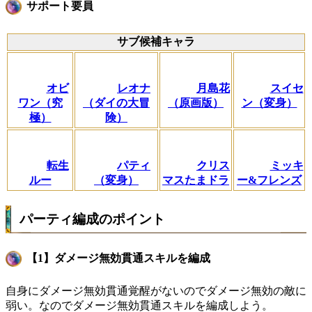
サポート要員
サブ候補キャラ
オビ
レオナ
月島花
スイセ
ワン（究
（ダイの大冒
（原画版）
ン（変身）
極）
険）
転生
パティ
クリス
ミッキ
ルー
（変身）
マスたまドラ
ー&フレンズ
パーティ編成のポイント
【1】ダメージ無効貫通スキルを編成
自身にダメージ無効貫通覚醒がないのでダメージ無効の敵に
弱い。なのでダメージ無効貫通スキルを編成しよう。