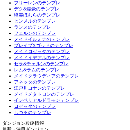
フリーレンのテンプレ
デク&爆豪のテンプレ
暁美ほむらのテンプレ
ヒンメルのテンプレ
ランスのテンプレ
フェルンのテンプレ
メイドイルミナのテンプレ
ブレイブXゴッドのテンプレ
メイドロゼッタのテンプレ
メイドイデアルのテンプレ
ゼラ&チェルンのテンプレ
レム&ラムのテンプレ
メイドクラウディアのテンプレ
アネッタのテンプレ
江戸川コナンのテンプレ
メイドメタトロンのテンプレ
インペリアルドラモンテンプレ
ロゼッタのテンプレ
しづるのテンプレ
ダンジョン攻略情報
最新・注目ダンジョン