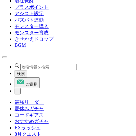
潜在覚醒
プラスポイント
アシスト設定
パズバト連動
モンスター購入
モンスター育成
きせかえドロップ
BGM
検索
ご意見
最強リーダー
夏休みガチャ
コードギアス
おすすめガチャ
EXラッシュ
8月クエスト