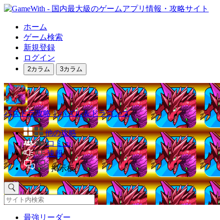
ホーム
ゲーム検索
新規登録
ログイン
2カラム
3カラム
パズドラ攻略｜パズル＆ドラゴンズ
他の攻略
コミュ
速報
掲示板
最強リーダー