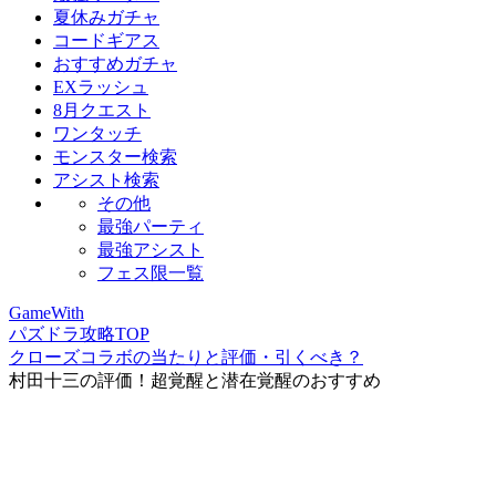
夏休みガチャ
コードギアス
おすすめガチャ
EXラッシュ
8月クエスト
ワンタッチ
モンスター検索
アシスト検索
その他
最強パーティ
最強アシスト
フェス限一覧
GameWith
パズドラ攻略TOP
クローズコラボの当たりと評価・引くべき？
村田十三の評価！超覚醒と潜在覚醒のおすすめ