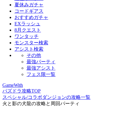
夏休みガチャ
コードギアス
おすすめガチャ
EXラッシュ
8月クエスト
ワンタッチ
モンスター検索
アシスト検索
その他
最強パーティ
最強アシスト
フェス限一覧
GameWith
パズドラ攻略TOP
スペシャル/コラボダンジョンの攻略一覧
火と影の犬龍の攻略と周回パーティ