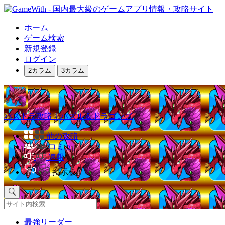
ホーム
ゲーム検索
新規登録
ログイン
2カラム
3カラム
パズドラ攻略｜パズル＆ドラゴンズ
他の攻略
コミュ
速報
掲示板
最強リーダー