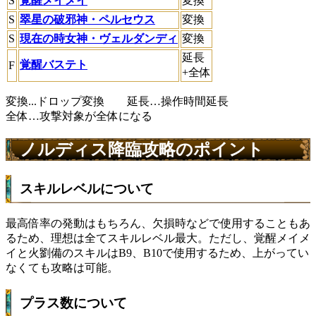
S
覚醒メイメイ
変換
S
翠星の破邪神・ペルセウス
変換
S
現在の時女神・ヴェルダンディ
変換
延長
覚醒バステト
F
+全体
変換...ドロップ変換 延長…操作時間延長
全体…攻撃対象が全体になる
ノルディス降臨攻略のポイント
スキルレベルについて
最高倍率の発動はもちろん、欠損時などで使用することもあ
るため、理想は全てスキルレベル最大。ただし、覚醒メイメ
イと火劉備のスキルはB9、B10で使用するため、上がってい
なくても攻略は可能。
プラス数について