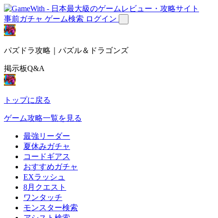
事前ガチャ
ゲーム検索
ログイン
パズドラ攻略｜パズル＆ドラゴンズ
掲示板Q&A
トップに戻る
ゲーム攻略一覧を見る
最強リーダー
夏休みガチャ
コードギアス
おすすめガチャ
EXラッシュ
8月クエスト
ワンタッチ
モンスター検索
アシスト検索