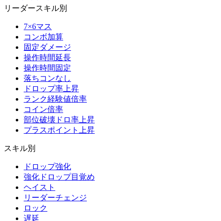
リーダースキル別
7×6マス
コンボ加算
固定ダメージ
操作時間延長
操作時間固定
落ちコンなし
ドロップ率上昇
ランク経験値倍率
コイン倍率
部位破壊ドロ率上昇
プラスポイント上昇
スキル別
ドロップ強化
強化ドロップ目覚め
ヘイスト
リーダーチェンジ
ロック
遅延