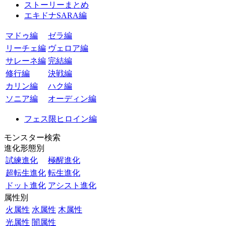
ストーリーまとめ
エキドナSARA編
マドゥ編
ゼラ編
リーチェ編
ヴェロア編
サレーネ編
完結編
修行編
決戦編
カリン編
ハク編
ソニア編
オーディン編
フェス限ヒロイン編
モンスター検索
進化形態別
試練進化
極醒進化
超転生進化
転生進化
ドット進化
アシスト進化
属性別
火属性
水属性
木属性
光属性
闇属性