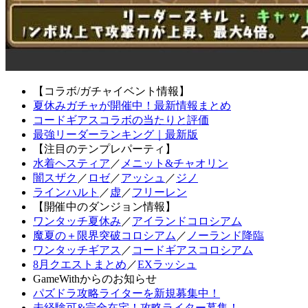
【コラボ/ガチャイベント情報】
夏休みガチャが開催中！最新情報まとめ
コードギアスコラボの当たりと評価
最強リーダーランキング｜最新版
【注目のテンプレパーティ】
水着ヘスティア
／
メニット&チャオリン
闇スザク
／
ロゼ
／
アッシュ
／
ジノ
ラインハルト
／
虚
／
フリーレン
【開催中のダンジョン情報】
ワンタッチ夏休み
／
アイランドコロシアム
魔夏の＋限界突破コロシアム
／
ノーランド降臨
ワンタッチギアス
／
コードギアスコロシアム
8月クエストまとめ
／
EXラッシュ
GameWithからのお知らせ
パズドラ攻略ライターを新規募集中！
未経験可&完全在宅！攻略ライター募集！