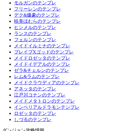
モルガンのテンプレ
フリーレンのテンプレ
デク&爆豪のテンプレ
暁美ほむらのテンプレ
ヒンメルのテンプレ
ランスのテンプレ
フェルンのテンプレ
メイドイルミナのテンプレ
ブレイブXゴッドのテンプレ
メイドロゼッタのテンプレ
メイドイデアルのテンプレ
ゼラ&チェルンのテンプレ
レム&ラムのテンプレ
メイドクラウディアのテンプレ
アネッタのテンプレ
江戸川コナンのテンプレ
メイドメタトロンのテンプレ
インペリアルドラモンテンプレ
ロゼッタのテンプレ
しづるのテンプレ
ダンジョン攻略情報