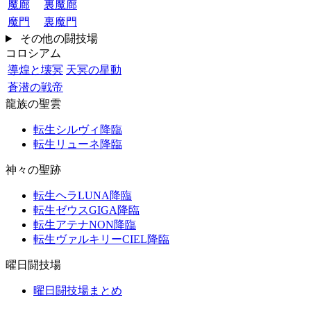
魔廊
裏魔廊
魔門
裏魔門
その他の闘技場
コロシアム
導煌と壊冥
天冥の星動
蒼潜の戦帝
龍族の聖雲
転生シルヴィ降臨
転生リューネ降臨
神々の聖跡
転生ヘラLUNA降臨
転生ゼウスGIGA降臨
転生アテナNON降臨
転生ヴァルキリーCIEL降臨
曜日闘技場
曜日闘技場まとめ