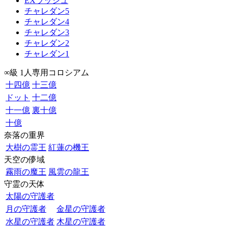
EXラッシュ
チャレダン5
チャレダン4
チャレダン3
チャレダン2
チャレダン1
∞級 1人専用コロシアム
十四億
十三億
ドット
十二億
十一億
裏十億
十億
奈落の重界
大樹の霊王
紅蓮の機王
天空の儚域
霧雨の魔王
風雲の龍王
守霊の天体
太陽の守護者
月の守護者
金星の守護者
水星の守護者
木星の守護者