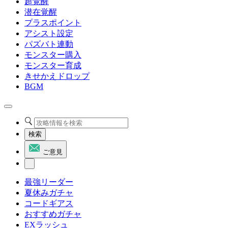
超覚醒
潜在覚醒
プラスポイント
アシスト設定
パズバト連動
モンスター購入
モンスター育成
きせかえドロップ
BGM
検索
ご意見
最強リーダー
夏休みガチャ
コードギアス
おすすめガチャ
EXラッシュ