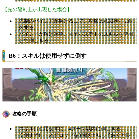
【光の龍剣士が出現した場合】
先制のバインドが解けるまで、攻撃は意識せずに耐
久する。
バインドが解け次第、覚醒バステトのスキルを使用
して倒しきる。
B6：スキルは使用せずに倒す
攻略の手順
スキルは使用せずに、4ターン以内に倒しきる。
※倒す際に、木ドロップを3個以上残しておくと良