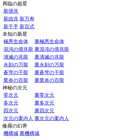
再臨の超星
新億兆
新凶兆
新万寿
新千手
新百式
未知の新星
極悪生命体
裏極悪生命体
混沌の億兆龍
裏混沌の億兆龍
潰滅の兆龍
裏潰滅の兆龍
永刻の万龍
裏永刻の万龍
蒼穹の千龍
裏蒼穹の千龍
業炎の百龍
裏業炎の百龍
神秘の次元
零次元
裏零次元
多次元
裏多次元
四次元
裏四次元
次元の案内人
裏次元の案内人
修羅の幻界
機構城
裏機構城