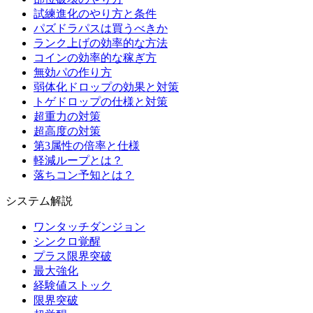
試練進化のやり方と条件
パズドラパスは買うべきか
ランク上げの効率的な方法
コインの効率的な稼ぎ方
無効パの作り方
弱体化ドロップの効果と対策
トゲドロップの仕様と対策
超重力の対策
超高度の対策
第3属性の倍率と仕様
軽減ループとは？
落ちコン予知とは？
システム解説
ワンタッチダンジョン
シンクロ覚醒
プラス限界突破
最大強化
経験値ストック
限界突破