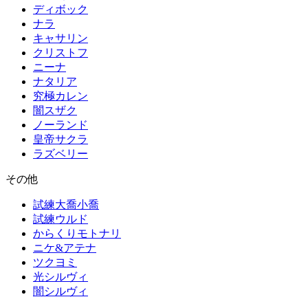
ディボック
ナラ
キャサリン
クリストフ
ニーナ
ナタリア
究極カレン
闇スザク
ノーランド
皇帝サクラ
ラズベリー
その他
試練大喬小喬
試練ウルド
からくりモトナリ
ニケ&アテナ
ツクヨミ
光シルヴィ
闇シルヴィ