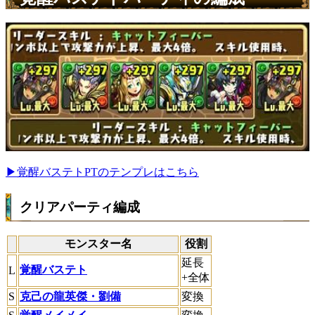
▶︎覚醒バステトPTのテンプレはこちら
クリアパーティ編成
モンスター名
役割
延長
覚醒バステト
L
+全体
S
克己の龍英傑・劉備
変換