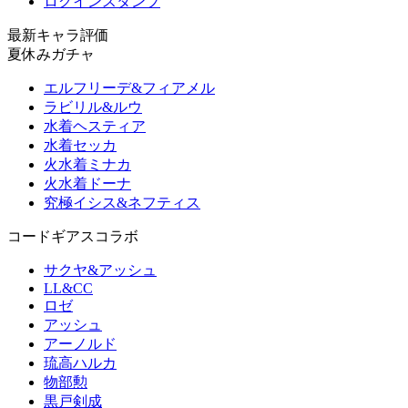
ログインスタンプ
最新キャラ評価
夏休みガチャ
エルフリーデ&フィアメル
ラビリル&ルウ
水着ヘスティア
水着セッカ
火水着ミナカ
火水着ドーナ
究極イシス&ネフティス
コードギアスコラボ
サクヤ&アッシュ
LL&CC
ロゼ
アッシュ
アーノルド
琉高ハルカ
物部勲
黒戸剣成