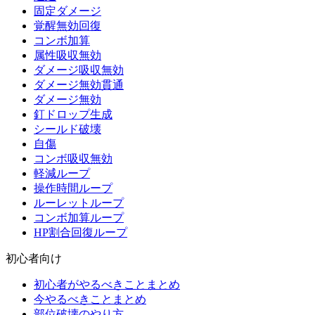
固定ダメージ
覚醒無効回復
コンボ加算
属性吸収無効
ダメージ吸収無効
ダメージ無効貫通
ダメージ無効
釘ドロップ生成
シールド破壊
自傷
コンボ吸収無効
軽減ループ
操作時間ループ
ルーレットループ
コンボ加算ループ
HP割合回復ループ
初心者向け
初心者がやるべきことまとめ
今やるべきことまとめ
部位破壊のやり方