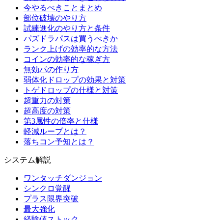
今やるべきことまとめ
部位破壊のやり方
試練進化のやり方と条件
パズドラパスは買うべきか
ランク上げの効率的な方法
コインの効率的な稼ぎ方
無効パの作り方
弱体化ドロップの効果と対策
トゲドロップの仕様と対策
超重力の対策
超高度の対策
第3属性の倍率と仕様
軽減ループとは？
落ちコン予知とは？
システム解説
ワンタッチダンジョン
シンクロ覚醒
プラス限界突破
最大強化
経験値ストック