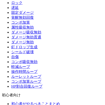
ロック
遅延
固定ダメージ
覚醒無効回復
コンボ加算
属性吸収無効
ダメージ吸収無効
ダメージ無効貫通
ダメージ無効
釘ドロップ生成
シールド破壊
自傷
コンボ吸収無効
軽減ループ
操作時間ループ
ルーレットループ
コンボ加算ループ
HP割合回復ループ
初心者向け
初心者がやるべきことまとめ