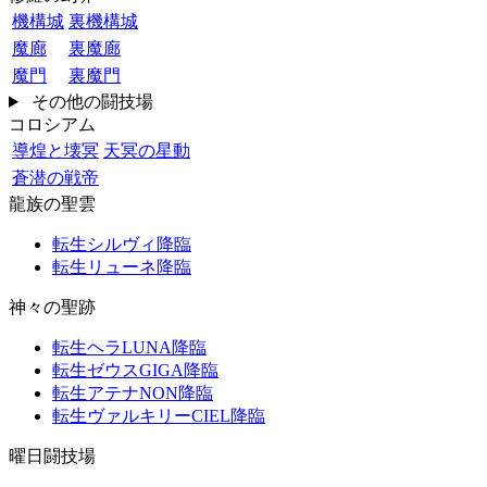
機構城
裏機構城
魔廊
裏魔廊
魔門
裏魔門
その他の闘技場
コロシアム
導煌と壊冥
天冥の星動
蒼潜の戦帝
龍族の聖雲
転生シルヴィ降臨
転生リューネ降臨
神々の聖跡
転生ヘラLUNA降臨
転生ゼウスGIGA降臨
転生アテナNON降臨
転生ヴァルキリーCIEL降臨
曜日闘技場