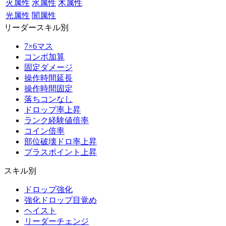
火属性
水属性
木属性
光属性
闇属性
リーダースキル別
7×6マス
コンボ加算
固定ダメージ
操作時間延長
操作時間固定
落ちコンなし
ドロップ率上昇
ランク経験値倍率
コイン倍率
部位破壊ドロ率上昇
プラスポイント上昇
スキル別
ドロップ強化
強化ドロップ目覚め
ヘイスト
リーダーチェンジ