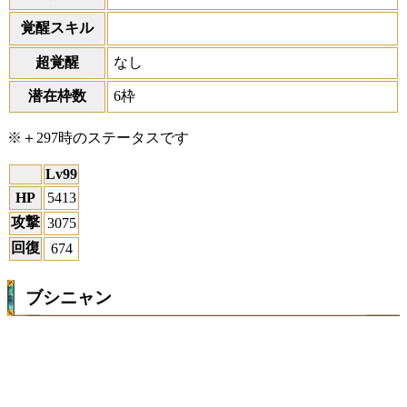
覚醒スキル
超覚醒
なし
潜在枠数
6枠
※＋297時のステータスです
Lv99
HP
5413
攻撃
3075
回復
674
ブシニャン