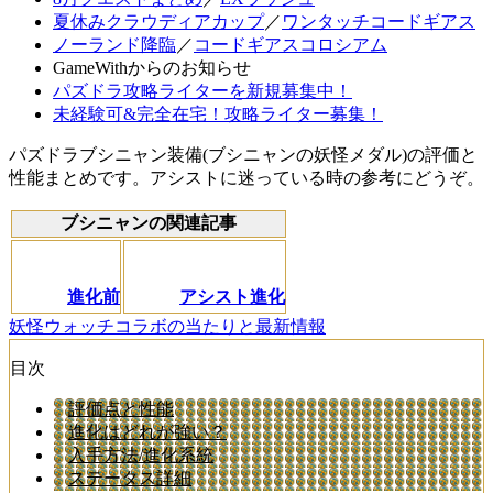
夏休みクラウディアカップ
／
ワンタッチコードギアス
ノーランド降臨
／
コードギアスコロシアム
GameWithからのお知らせ
パズドラ攻略ライターを新規募集中！
未経験可&完全在宅！攻略ライター募集！
パズドラブシニャン装備(ブシニャンの妖怪メダル)の評価と
性能まとめです。アシストに迷っている時の参考にどうぞ。
ブシニャンの関連記事
進化前
アシスト進化
妖怪ウォッチコラボの当たりと最新情報
目次
評価点と性能
進化はどれが強い？
入手方法/進化系統
ステータス詳細