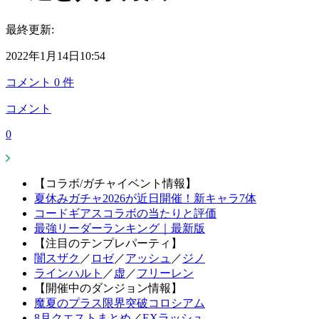
最終更新:
2022年1月14日10:54
コメント
0
件
コメント
0
【コラボ/ガチャイベント情報】
夏休みガチャ2026が近日開催！新キャラ7体
コードギアスコラボの当たりと評価
最強リーダーランキング｜最新版
【注目のテンプレパーティ】
闇スザク
／
ロゼ
／
アッシュ
／
ジノ
ラインハルト
／
虚
／
フリーレン
【開催中のダンジョン情報】
魔夏のプラス限界突破コロシアム
8月クエストまとめ
／
EXラッシュ