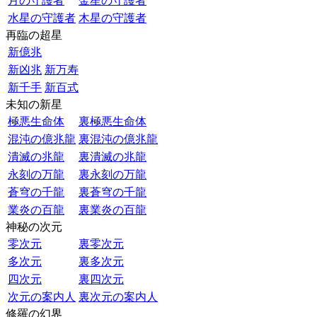
月の守護者
金星の守護者
水星の守護者
木星の守護者
再臨の超星
新億兆
新凶兆
新万寿
新千手
新百式
未知の新星
極悪生命体
裏極悪生命体
混沌の億兆龍
裏混沌の億兆龍
潰滅の兆龍
裏潰滅の兆龍
永刻の万龍
裏永刻の万龍
蒼穹の千龍
裏蒼穹の千龍
業炎の百龍
裏業炎の百龍
神秘の次元
零次元
裏零次元
多次元
裏多次元
四次元
裏四次元
次元の案内人
裏次元の案内人
修羅の幻界