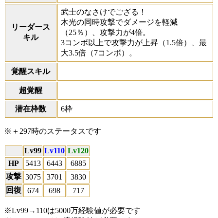
武士のなさけでござる！
木光の同時攻撃でダメージを軽減
リーダース
（25％）、攻撃力が4倍。
キル
3コンボ以上で攻撃力が上昇（1.5倍）、最
大3.5倍（7コンボ）。
覚醒スキル
超覚醒
潜在枠数
6枠
※＋297時のステータスです
Lv99
Lv110
Lv120
HP
5413
6443
6885
攻撃
3075
3701
3830
回復
674
698
717
※Lv99→110は5000万経験値が必要です