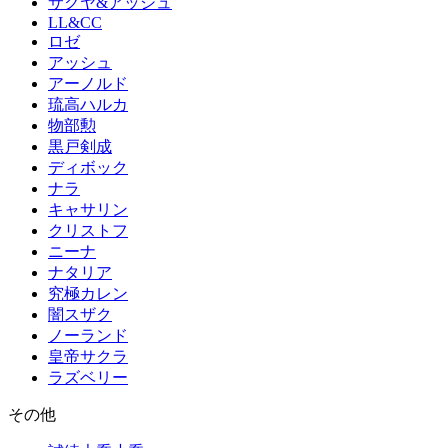
サクヤ&アッシュ
LL&CC
ロゼ
アッシュ
アーノルド
琉高ハルカ
物部勲
黒戸剣成
ディボック
ナラ
キャサリン
クリストフ
ニーナ
ナタリア
究極カレン
闇スザク
ノーランド
皇帝サクラ
ラズベリー
その他