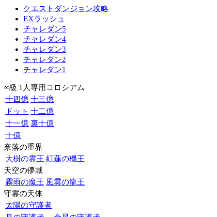
クエストダンジョン攻略
EXラッシュ
チャレダン5
チャレダン4
チャレダン3
チャレダン2
チャレダン1
∞級 1人専用コロシアム
十四億
十三億
ドット
十二億
十一億
裏十億
十億
奈落の重界
大樹の霊王
紅蓮の機王
天空の儚域
霧雨の魔王
風雲の龍王
守霊の天体
太陽の守護者