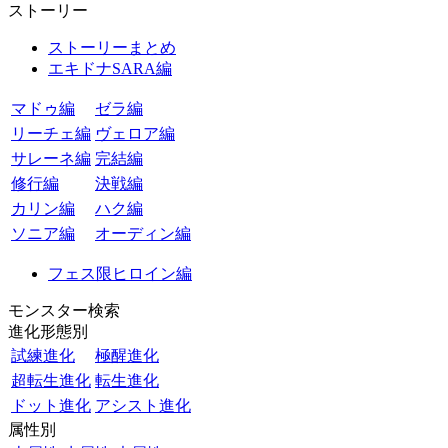
ストーリー
ストーリーまとめ
エキドナSARA編
マドゥ編
ゼラ編
リーチェ編
ヴェロア編
サレーネ編
完結編
修行編
決戦編
カリン編
ハク編
ソニア編
オーディン編
フェス限ヒロイン編
モンスター検索
進化形態別
試練進化
極醒進化
超転生進化
転生進化
ドット進化
アシスト進化
属性別