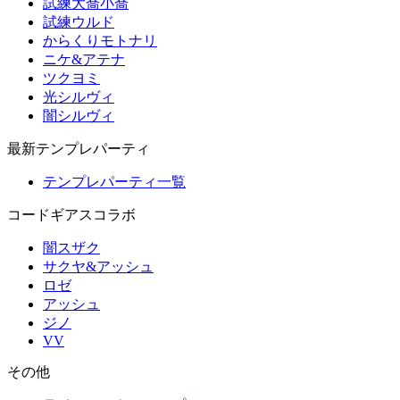
試練大喬小喬
試練ウルド
からくりモトナリ
ニケ&アテナ
ツクヨミ
光シルヴィ
闇シルヴィ
最新テンプレパーティ
テンプレパーティ一覧
コードギアスコラボ
闇スザク
サクヤ&アッシュ
ロゼ
アッシュ
ジノ
VV
その他