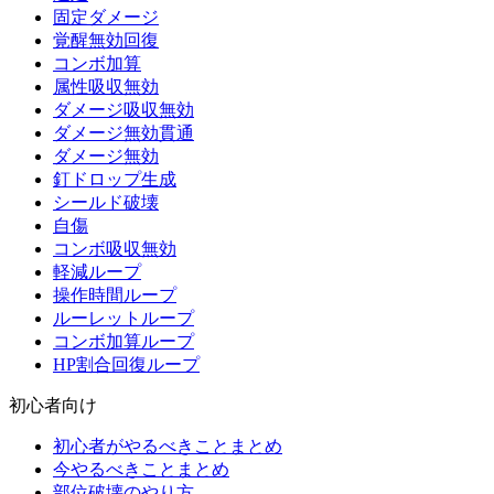
固定ダメージ
覚醒無効回復
コンボ加算
属性吸収無効
ダメージ吸収無効
ダメージ無効貫通
ダメージ無効
釘ドロップ生成
シールド破壊
自傷
コンボ吸収無効
軽減ループ
操作時間ループ
ルーレットループ
コンボ加算ループ
HP割合回復ループ
初心者向け
初心者がやるべきことまとめ
今やるべきことまとめ
部位破壊のやり方