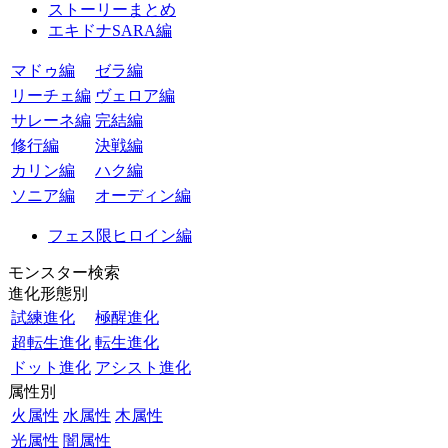
ストーリーまとめ
エキドナSARA編
マドゥ編
ゼラ編
リーチェ編
ヴェロア編
サレーネ編
完結編
修行編
決戦編
カリン編
ハク編
ソニア編
オーディン編
フェス限ヒロイン編
モンスター検索
進化形態別
試練進化
極醒進化
超転生進化
転生進化
ドット進化
アシスト進化
属性別
火属性
水属性
木属性
光属性
闇属性