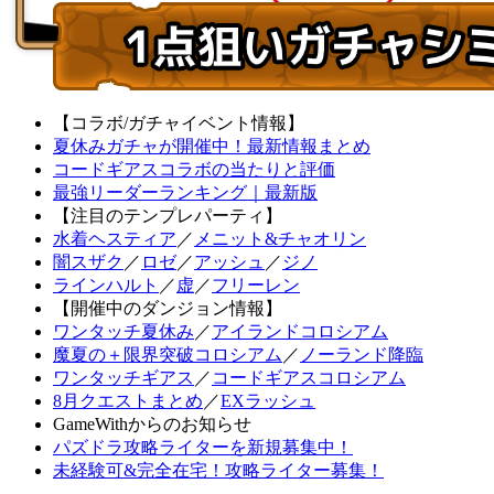
【コラボ/ガチャイベント情報】
夏休みガチャが開催中！最新情報まとめ
コードギアスコラボの当たりと評価
最強リーダーランキング｜最新版
【注目のテンプレパーティ】
水着ヘスティア
／
メニット&チャオリン
闇スザク
／
ロゼ
／
アッシュ
／
ジノ
ラインハルト
／
虚
／
フリーレン
【開催中のダンジョン情報】
ワンタッチ夏休み
／
アイランドコロシアム
魔夏の＋限界突破コロシアム
／
ノーランド降臨
ワンタッチギアス
／
コードギアスコロシアム
8月クエストまとめ
／
EXラッシュ
GameWithからのお知らせ
パズドラ攻略ライターを新規募集中！
未経験可&完全在宅！攻略ライター募集！