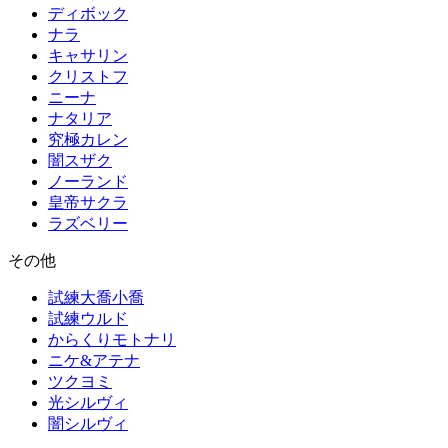
ディボック
ナラ
キャサリン
クリストフ
ニーナ
ナタリア
究極カレン
闇スザク
ノーランド
皇帝サクラ
ラズベリー
その他
試練大喬小喬
試練ウルド
からくりモトナリ
ニケ&アテナ
ツクヨミ
光シルヴィ
闇シルヴィ