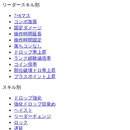
リーダースキル別
7×6マス
コンボ加算
固定ダメージ
操作時間延長
操作時間固定
落ちコンなし
ドロップ率上昇
ランク経験値倍率
コイン倍率
部位破壊ドロ率上昇
プラスポイント上昇
スキル別
ドロップ強化
強化ドロップ目覚め
ヘイスト
リーダーチェンジ
ロック
遅延