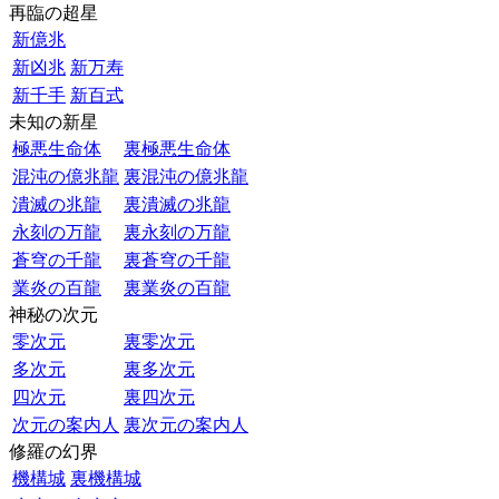
再臨の超星
新億兆
新凶兆
新万寿
新千手
新百式
未知の新星
極悪生命体
裏極悪生命体
混沌の億兆龍
裏混沌の億兆龍
潰滅の兆龍
裏潰滅の兆龍
永刻の万龍
裏永刻の万龍
蒼穹の千龍
裏蒼穹の千龍
業炎の百龍
裏業炎の百龍
神秘の次元
零次元
裏零次元
多次元
裏多次元
四次元
裏四次元
次元の案内人
裏次元の案内人
修羅の幻界
機構城
裏機構城