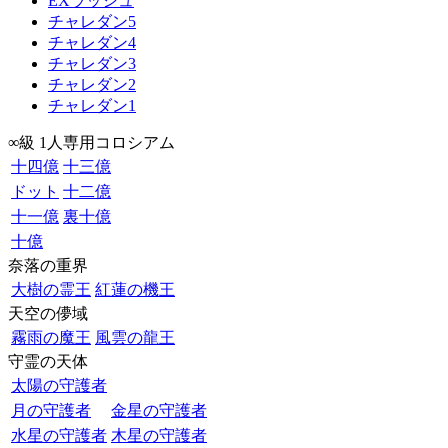
EXラッシュ
チャレダン5
チャレダン4
チャレダン3
チャレダン2
チャレダン1
∞級 1人専用コロシアム
十四億
十三億
ドット
十二億
十一億
裏十億
十億
奈落の重界
大樹の霊王
紅蓮の機王
天空の儚域
霧雨の魔王
風雲の龍王
守霊の天体
太陽の守護者
月の守護者
金星の守護者
水星の守護者
木星の守護者