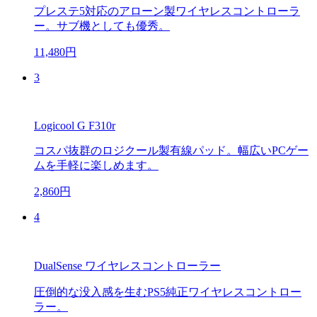
プレステ5対応のアローン製ワイヤレスコントローラ
ー。サブ機としても優秀。
11,480円
3
Logicool G F310r
コスパ抜群のロジクール製有線パッド。幅広いPCゲー
ムを手軽に楽しめます。
2,860円
4
DualSense ワイヤレスコントローラー
圧倒的な没入感を生むPS5純正ワイヤレスコントロー
ラー。