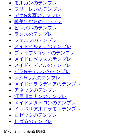
モルガンのテンプレ
フリーレンのテンプレ
デク&爆豪のテンプレ
暁美ほむらのテンプレ
ヒンメルのテンプレ
ランスのテンプレ
フェルンのテンプレ
メイドイルミナのテンプレ
ブレイブXゴッドのテンプレ
メイドロゼッタのテンプレ
メイドイデアルのテンプレ
ゼラ&チェルンのテンプレ
レム&ラムのテンプレ
メイドクラウディアのテンプレ
アネッタのテンプレ
江戸川コナンのテンプレ
メイドメタトロンのテンプレ
インペリアルドラモンテンプレ
ロゼッタのテンプレ
しづるのテンプレ
ダンジョン攻略情報