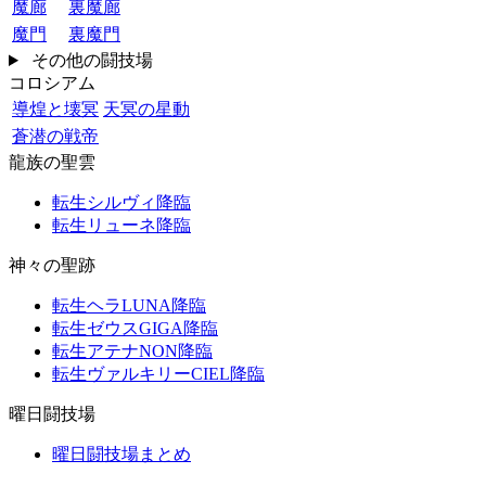
魔廊
裏魔廊
魔門
裏魔門
その他の闘技場
コロシアム
導煌と壊冥
天冥の星動
蒼潜の戦帝
龍族の聖雲
転生シルヴィ降臨
転生リューネ降臨
神々の聖跡
転生ヘラLUNA降臨
転生ゼウスGIGA降臨
転生アテナNON降臨
転生ヴァルキリーCIEL降臨
曜日闘技場
曜日闘技場まとめ