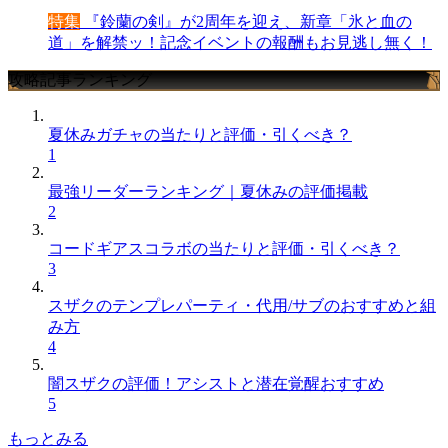
特集
『鈴蘭の剣』が2周年を迎え、新章「氷と血の
道」を解禁ッ！記念イベントの報酬もお見逃し無く！
攻略記事ランキング
夏休みガチャの当たりと評価・引くべき？
1
最強リーダーランキング｜夏休みの評価掲載
2
コードギアスコラボの当たりと評価・引くべき？
3
スザクのテンプレパーティ・代用/サブのおすすめと組
み方
4
闇スザクの評価！アシストと潜在覚醒おすすめ
5
もっとみる