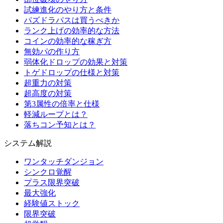
試練進化のやり方と条件
パズドラパスは買うべきか
ランク上げの効率的な方法
コインの効率的な稼ぎ方
無効パの作り方
弱体化ドロップの効果と対策
トゲドロップの仕様と対策
超重力の対策
超高度の対策
第3属性の倍率と仕様
軽減ループとは？
落ちコン予知とは？
システム解説
ワンタッチダンジョン
シンクロ覚醒
プラス限界突破
最大強化
経験値ストック
限界突破