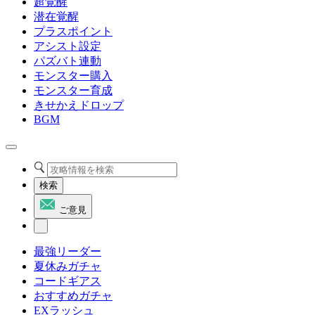
超覚醒
潜在覚醒
プラスポイント
アシスト設定
パズバト連動
モンスター購入
モンスター育成
きせかえドロップ
BGM
検索
ご意見
最強リーダー
夏休みガチャ
コードギアス
おすすめガチャ
EXラッシュ