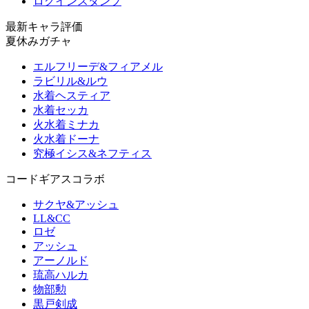
ログインスタンプ
最新キャラ評価
夏休みガチャ
エルフリーデ&フィアメル
ラビリル&ルウ
水着ヘスティア
水着セッカ
火水着ミナカ
火水着ドーナ
究極イシス&ネフティス
コードギアスコラボ
サクヤ&アッシュ
LL&CC
ロゼ
アッシュ
アーノルド
琉高ハルカ
物部勲
黒戸剣成