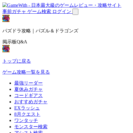
事前ガチャ
ゲーム検索
ログイン
パズドラ攻略｜パズル＆ドラゴンズ
掲示板Q&A
トップに戻る
ゲーム攻略一覧を見る
最強リーダー
夏休みガチャ
コードギアス
おすすめガチャ
EXラッシュ
8月クエスト
ワンタッチ
モンスター検索
アシスト検索